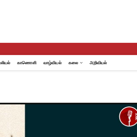
eview
A
லியல்
காணொளி
வாழ்வியல்
கலை
அறிவியல்