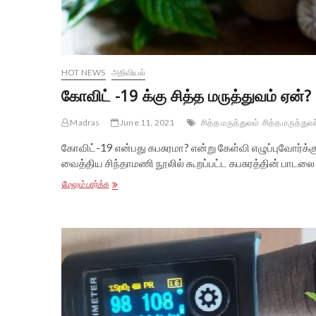
HOT NEWS
அறிவியல்
கோவிட் -19 க்கு சித்த மருத்துவம் ஏன்?
Madras
June 11, 2021
சித்த மருத்துவம்
சித்த மருத்துவ
கோவிட்-19 என்பது கபசுரமா? என்று கேள்வி எழுப்புவோர்க
வைத்திய சிந்தாமணி நூலில் கூறப்பட்ட கபசுரத்தின் பாடலை 
கோவிட்
மேலும் பார்க்க
-19
க்கு
சித்த
மருத்துவம்
ஏன்?
–
மருத்துவர்
பாலசுப்பிரமணியன்