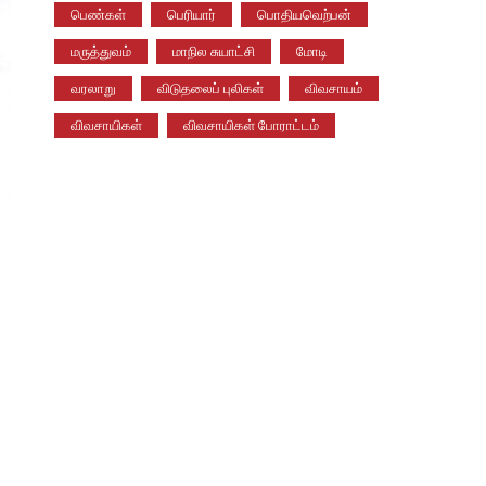
பெண்கள்
பெரியார்
பொதியவெற்பன்
மருத்துவம்
மாநில சுயாட்சி
மோடி
வரலாறு
விடுதலைப் புலிகள்
விவசாயம்
விவசாயிகள்
விவசாயிகள் போராட்டம்