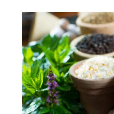
அறிகுறிகள்
மற்றும்
தற்காப்பு
கண்காணிப்பு
முறைகள்,
கொரோனாவுக்கு
பின்பு
செய்ய
வேண்டியவை!
–
சித்த
மருத்துவர்
விளக்கம்