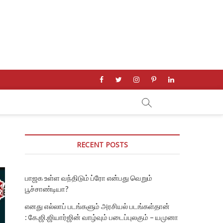
facebook
twitter
instagram
pinterest
linkedin
RECENT POSTS
பாஜக உள்ள வந்திடும் ப்ரோ என்பது வெறும்
பூச்சாண்டியா?
எனது எல்லாப் படங்களும் அரசியல் படங்கள்தான்
: கே.ஜி.ஜியார்ஜின் வாழ்வும் படைப்புலகும் – யமுனா