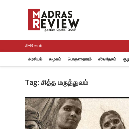
Skip
to
Madras R
content
NEWS AND RESEARCH MEDI
#MR டைரி
அரசியல்
சமூகம்
பொருளாதாரம்
சர்வதேசம்
சூழ
Tag:
சித்த மருத்துவம்