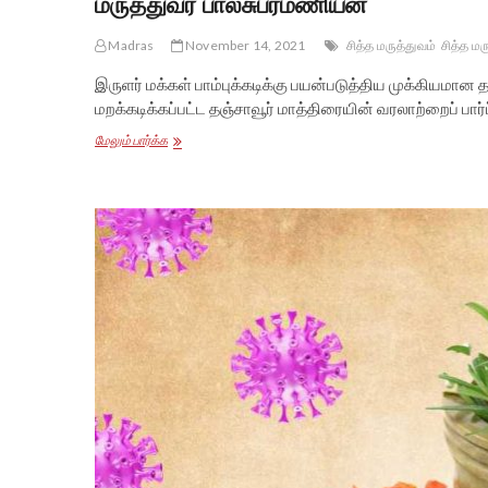
மருத்துவர் பாலசுப்ரமணியன்
Madras
November 14, 2021
சித்த மருத்துவம்
சித்த மர
இருளர் மக்கள் பாம்புக்கடிக்கு பயன்படுத்திய முக்கியமான தஞ்
மறக்கடிக்கப்பட்ட தஞ்சாவூர் மாத்திரையின் வரலாற்றைப் பார்
ஜெய்பீம்
மேலும் பார்க்க
திரைப்படம்
காட்டிய
மறக்கடிக்கப்பட்ட
இருளர்
மக்களின்
தஞ்சாவூர்
மாத்திரை
–
சித்த
மருத்துவர்
பாலசுப்ரமணியன்