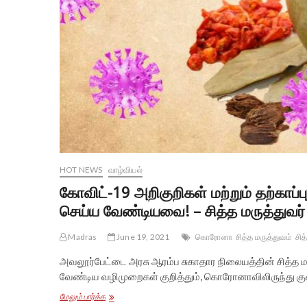
HOT NEWS
வாழ்வியல்
கோவிட்-19 அறிகுறிகள் மற்றும் தற்காப
செய்ய வேண்டியவை! – சித்த மருத்துவர்
Madras
June 19, 2021
கொரோனா
சித்த மருத்துவம்
சித
அவலூர்பேட்டை அரசு ஆரம்ப சுகாதார நிலையத்தின் சித்
வேண்டிய வழிமுறைகள் குறித்தும், கொரோனாவிலிருந்து குண
கோவிட்-19
மேலும் பார்க்க