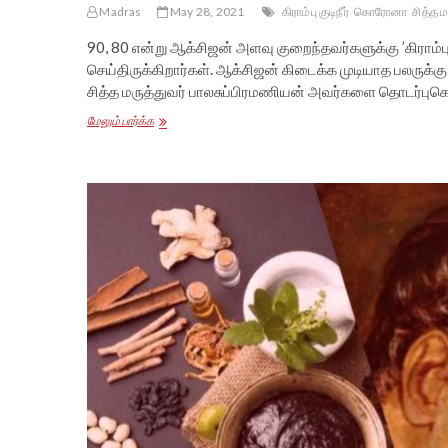
Madras
May 28, 2021
கிராம்பு குடிநீர்
கொரோனா
சித்த 
90, 80 என்று ஆக்சிஜன் அளவு குறைந்தவர்களுக்கு ’கிராம்ப
செய்திருக்கிறார்கள். ஆக்சிஜன் கிடைக்க முடியாத பலருக்கு
சித்த மருத்துவர் பாலசுப்பிரமணியன் அவர்களை தொடர்பு
சிலிண்டர்
மேலும் பார்க்க
இல்லாமலேயே
சித்த
மருத்துவத்தின்
மூலம்
ஆக்சிஜன்
அளவை
அதிகரித்துக்
காட்டியுள்ளோம்
–
நம்பிக்கை
அளிக்கும்
அரசு
சித்த
மருத்துவர்