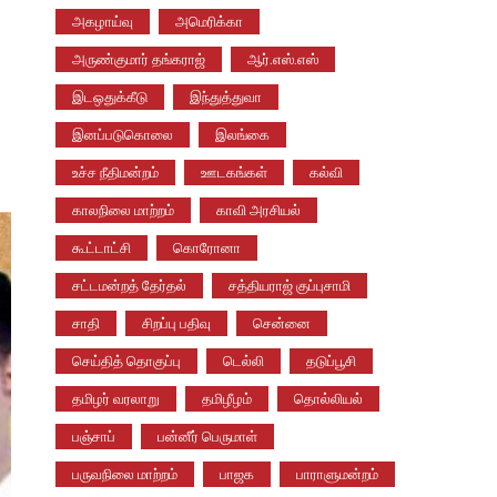
அகழாய்வு
அமெரிக்கா
அருண்குமார் தங்கராஜ்
ஆர்.எஸ்.எஸ்
இடஒதுக்கீடு
இந்துத்துவா
இனப்படுகொலை
இலங்கை
உச்ச நீதிமன்றம்
ஊடகங்கள்
கல்வி
காலநிலை மாற்றம்
காவி அரசியல்
கூட்டாட்சி
கொரோனா
சட்டமன்றத் தேர்தல்
சத்தியராஜ் குப்புசாமி
சாதி
சிறப்பு பதிவு
சென்னை
செய்தித் தொகுப்பு
டெல்லி
தடுப்பூசி
தமிழர் வரலாறு
தமிழீழம்
தொல்லியல்
பஞ்சாப்
பன்னீர் பெருமாள்
பருவநிலை மாற்றம்
பாஜக
பாராளுமன்றம்