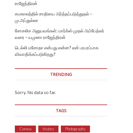
ராஜேந்திரன்
சமகாலத்தில் சாதியை அர்த்தப்படுத்துதல் –
மு.அப்துல்லா
சோசலிச அனுபவங்கள்: மார்க்ஸ் முதல் அம்பேத்கர்
வரை – யமுனா ராஜேந்திரன்
டெல்லி மசோதா என்பது என்ன? ஏன் பரபரப்பாக
விவாதிக்கப்படுகிறது?
TRENDING
Sorry. No data so far.
TAGS
Corona
history
Photography