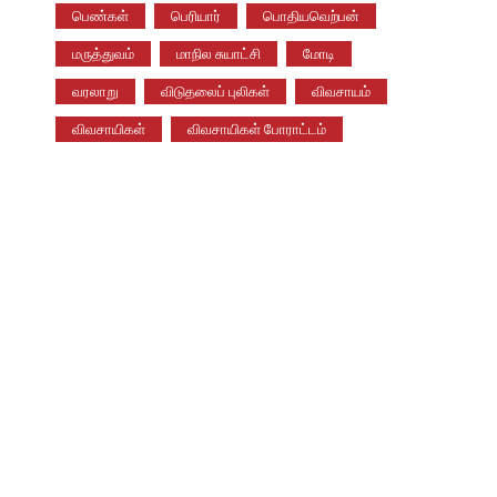
பெண்கள்
பெரியார்
பொதியவெற்பன்
மருத்துவம்
மாநில சுயாட்சி
மோடி
வரலாறு
விடுதலைப் புலிகள்
விவசாயம்
விவசாயிகள்
விவசாயிகள் போராட்டம்