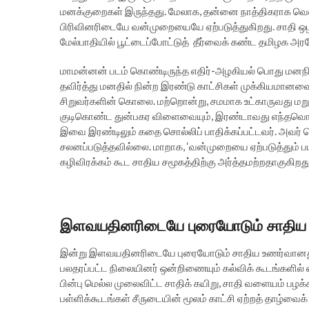
மனக்குறைகள் இருந்தது. மேலாக, தன்னை நாத்திகராக வெளிப்ப
பிரிவினரிடையே வன்முறையையே ஏற்படுத்துகிறது. சாதி ஒழிப்ப
மேல்பாதியில் பூட்டைப்போட்டுத் தீர்வைக் கண்ட தமிழக அரச
மாமன்னன் படம் கொண்டிருந்த எதிர்-அழகியல் பொது மனந
தவிர்த்து மனதில் நின்ற இரண்டு காட்சிகள் முக்கியமானவை
சிறுவர்களின் கொலை. மற்றொன்று, சமமாக உட்காருவது மறுக்
குடிகொண்ட துன்பகர விளைவையும், இரண்டாவது எந்தவொரு 
இவை இரண்டிலும் கதை சொல்லிப் பாதிக்கப்பட்டவர். அவர் க
சலனப்படுத்தவில்லை. மாறாக, ‘வன்முறையை ஏற்படுத்தும் படம
கழிவிரக்கம் கூட சாதிய சமூகத்திற்கு அர்த்தமற்றதாகுகிறது
இளவயதினரிடையே புரையோடும் சாதிய 
இன்று இளவயதினரிடையே புரையோடும் சாதிய உணர்வானது முக்
பலதரப்பட்ட நிலையினர் ஒன்றிணையும் கல்விக் கூடங்களில் 
பின்பு மெல்ல முலைவிட்ட சாதிக் கயிறு, சாதி வளையம் பழக
பள்ளிக்கூடங்கள் சீருடையின் மூலம் காட்சி ஏற்றத் தாழ