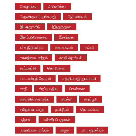
அகழாய்வு
அமெரிக்கா
அருண்குமார் தங்கராஜ்
ஆர்.எஸ்.எஸ்
இடஒதுக்கீடு
இந்துத்துவா
இனப்படுகொலை
இலங்கை
உச்ச நீதிமன்றம்
ஊடகங்கள்
கல்வி
காலநிலை மாற்றம்
காவி அரசியல்
கூட்டாட்சி
கொரோனா
சட்டமன்றத் தேர்தல்
சத்தியராஜ் குப்புசாமி
சாதி
சிறப்பு பதிவு
சென்னை
செய்தித் தொகுப்பு
டெல்லி
தடுப்பூசி
தமிழர் வரலாறு
தமிழீழம்
தொல்லியல்
பஞ்சாப்
பன்னீர் பெருமாள்
பருவநிலை மாற்றம்
பாஜக
பாராளுமன்றம்