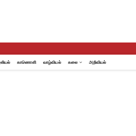
லியல்
காணொளி
வாழ்வியல்
கலை
அறிவியல்