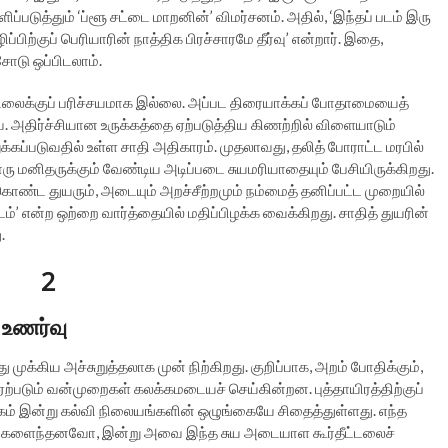
டுத்தும் ‘ப்ளூ சட்டை மாறனின்’ விமர்சனம். அதில், ‘இந்தப் படம் இரு
ிற்குப் பெரியாரின் நாத்திக பிரச்சாரமே தீர்வு’ என்றார். இதை,
ோடு ஒப்பிடலாம்.
ிலைக்குப் பரிச்சயமாக இல்லை. அப்பட திரையாக்கப் போதாமையைத்
. அதிர்ச்சியான உருக்கத்தை ஏற்படுத்திய கிணற்றில் விளையாடும்
கப்படுவதில் உள்ள சாதி அதிகாரம். முதலாவது, தலித் போராட்ட மரபில்
மனிதருக்கும் வேண்டிய அடிப்படை சுயமரியாதையும் பேசியிருக்கிறது.
ொண்ட துயரும், அடையும் அறச்சீற்றமும் நம்மைத் தனிப்பட்ட முறையில்
்’ என்ற ஒற்றை வார்த்தையில் மதிப்பிழக்க வைக்கிறது. சாதித் துயரின்
.
2
உணர்வு
கிய அச்சுறுத்தலாக முன் நிற்கிறது. குறிப்பாக, அறம் போதிக்கும்,
ஏற்படும் வன்முறைகள் கலக்கமடையச் செய்கின்றன. புத்தாயிரத்திற்குப்
்கம் இன்று கல்வி நிலையங்களின் ஒழுங்கையே சிதைத்துள்ளது. எந்த
்வைக் களைந்தனவோ, இன்று அவை இந்த சுய அடையாள கூர்தீட்டலைச்