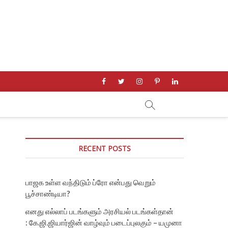
facebook
twitter
instagram
pinterest
linkedin
RECENT POSTS
பாஜக உள்ள வந்திடும் ப்ரோ என்பது வெறும்
பூச்சாண்டியா?
எனது எல்லாப் படங்களும் அரசியல் படங்கள்தான்
: கே.ஜி.ஜியார்ஜின் வாழ்வும் படைப்புலகும் – யமுனா