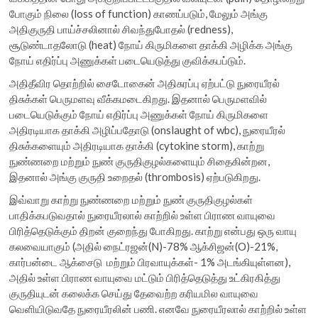
போகும் நிலை (loss of function) காணப்படும், மேலும் அங்கு
அதிகுருதி பாய்ச்சலினால் சிவந்துபோதல் (redness),
சூடுண்டாதலோடு (heat) நோய் கிருமிகளை தாக்கி அழிக்க அங்கு
நோய் எதிர்ப்பு அணுக்கள் படையெடுத்து குவிக்கபப்டும்.
அதிதீவிர தொற்றில் சைடோகைன் அதிசுரப்பு ஏற்பட்டு நுரையீரல்
திசுக்கள் பெருமளவு வீக்கமடைகிறது. இதனால் பெருமளவில்
படையெடுக்கும் நோய் எதிர்ப்பு அணுக்கள் நோய் கிருமிகளை
அதிரடியாக தாக்கி அழிப்பதோடு (onslaught of wbc), நுரையீரல்
திசுக்களையும் அதிரடியாக தாக்கி (cytokine storm), காற்று
நுண்ணறை மற்றும் நுண் குருதிகுழல்களையும் சிதைகின்றன,
இதனால் அங்கு குருதி உறைதல் (thrombosis) ஏற்படுகிறது.
இவ்வாறு காற்று நுண்ணறை மற்றும் நுண் குருதிகுழல்கள்
பாதிக்கபடுவதால் நுரையீரலால் காற்றில் உள்ள பிராண வாயுவை
பிரித்தெடுக்கும் திறன் குறைந்து போகிறது. காற்று என்பது ஒரு வாயு
கலவையாகும் (அதில் நைட்ரஜன்(N)-78% ஆக்சிஜன்(O)-21%,
கார்பன்டை ஆக்சைடு மற்றும் பிரவாயுக்கள்- 1% அடங்கியுள்ளன),
அதில் உள்ள பிராண வாயுவை மட்டும் பிரித்தெடுத்து உட்கிரகித்து
குருதியுடன் கலைக்க செய்து தேவைற்ற கரியமில வாயுவை
வெளியிடுவதே நுரையீரலின் பணி. எனவே நுரையீரலால் காற்றில் உள்ள