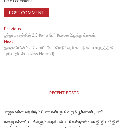
time I comment.
Post
Previous
Previous
post:
ஐந்து மாதத்தில் 2.5 கோடி பேர் வேலை இழந்துள்ளனர்.
navigation
Next
Next
post:
துருக்கியின் ‘கடல் சளி’ : வேகமெடுக்கும் காலநிலை மாற்றத்தின்
‘புதிய இயல்பு’ (New Normal).
RECENT POSTS
பாஜக உள்ள வந்திடும் ப்ரோ என்பது வெறும் பூச்சாண்டியா?
எனது எல்லாப் படங்களும் அரசியல் படங்கள்தான் : கே.ஜி.ஜியார்ஜின்
வாழ்வும் படைப்புலகும் – யமுனா ராஜேந்திரன்