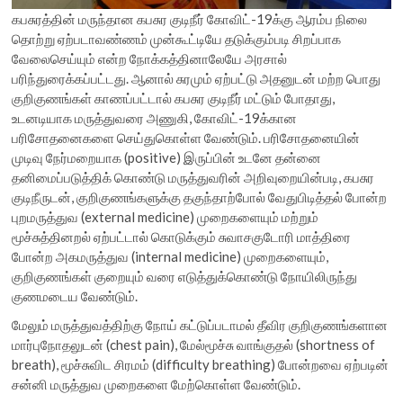
கபசுரத்தின் மருந்தான கபசுர குடிநீர் கோவிட்-19க்கு ஆரம்ப நிலை
தொற்று ஏற்படாவண்ணம் முன்கூட்டியே தடுக்கும்படி சிறப்பாக
வேலைசெய்யும் என்ற நோக்கத்தினாலேயே அரசால்
பரிந்துரைக்கப்பட்டது. ஆனால் சுரமும் ஏற்பட்டு அதனுடன் மற்ற பொது
குறிகுணங்கள் காணப்பட்டால் கபசுர குடிநீர் மட்டும் போதாது,
உடனடியாக மருத்துவரை அணுகி, கோவிட்-19க்கான
பரிசோதனைகளை செய்துகொள்ள வேண்டும். பரிசோதனையின்
முடிவு நேர்மறையாக (positive) இருப்பின் உடனே தன்னை
தனிமைப்படுத்திக் கொண்டு மருத்துவரின் அறிவுறையின்படி, கபசுர
குடிநீருடன், குறிகுணங்களுக்கு தகுந்தாற்போல் வேதுபிடித்தல் போன்ற
புறமருத்துவ (external medicine) முறைகளையும் மற்றும்
மூச்சுத்தினறல் ஏற்பட்டால் கொடுக்கும் சுவாசகுடோரி மாத்திரை
போன்ற அகமருத்துவ (internal medicine) முறைகளையும்,
குறிகுணங்கள் குறையும் வரை எடுத்துக்கொண்டு நோயிலிருந்து
குணமடைய வேண்டும்.
மேலும் மருத்துவத்திற்கு நோய் கட்டுப்படாமல் தீவிர குறிகுணங்களான
மார்புநோதலுடன் (chest pain), மேல்மூச்சு வாங்குதல் (shortness of
breath), மூச்சுவிட சிரமம் (difficulty breathing) போன்றவை ஏற்படின்
சன்னி மருத்துவ முறைகளை மேற்கொள்ள வேண்டும்.