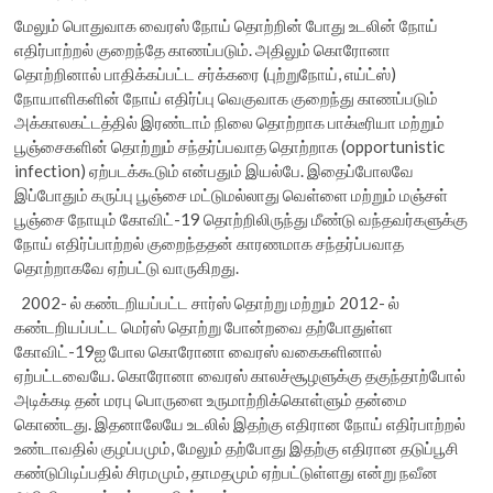
மேலும் பொதுவாக வைரஸ் நோய் தொற்றின் போது உடலின் நோய்
எதிர்பாற்றல் குறைந்தே காணப்படும். அதிலும் கொரோனா
தொற்றினால் பாதிக்கப்பட்ட சர்க்கரை (புற்றுநோய், எய்ட்ஸ்)
நோயாளிகளின் நோய் எதிர்ப்பு வெகுவாக குறைந்து காணப்படும்
அக்காலகட்டத்தில் இரண்டாம் நிலை தொற்றாக பாக்டீரியா மற்றும்
பூஞ்சைகளின் தொற்றும் சந்தர்ப்பவாத தொற்றாக (opportunistic
infection) ஏற்படக்கூடும் என்பதும் இயல்பே. இதைப்போலவே
இப்போதும் கருப்பு பூஞ்சை மட்டுமல்லாது வெள்ளை மற்றும் மஞ்சள்
பூஞ்சை நோயும் கோவிட்-19 தொற்றிலிருந்து மீண்டு வந்தவர்களுக்கு
நோய் எதிர்ப்பாற்றல் குறைந்ததன் காரணமாக சந்தர்ப்பவாத
தொற்றாகவே ஏற்பட்டு வாருகிறது.
2002- ல் கண்டறியப்பட்ட சார்ஸ் தொற்று மற்றும் 2012- ல்
கண்டறியப்பட்ட மெர்ஸ் தொற்று போன்றவை தற்போதுள்ள
கோவிட்-19ஐ போல கொரோனா வைரஸ் வகைகளினால்
ஏற்பட்டவையே. கொரோனா வைரஸ் காலச்சூழளுக்கு தகுந்தாற்போல்
அடிக்கடி தன் மரபு பொருளை உருமாற்றிக்கொள்ளும் தன்மை
கொண்டது. இதனாலேயே உடலில் இதற்கு எதிரான நோய் எதிர்பாற்றல்
உண்டாவதில் குழப்பமும், மேலும் தற்போது இதற்கு எதிரான தடுப்பூசி
கண்டுபிடிப்பதில் சிரமமும், தாமதமும் ஏற்பட்டுள்ளது என்று நவீன