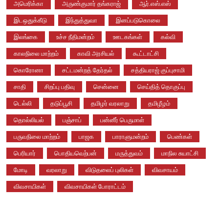
அமெரிக்கா
அருண்குமார் தங்கராஜ்
ஆர்.எஸ்.எஸ்
இடஒதுக்கீடு
இந்துத்துவா
இனப்படுகொலை
இலங்கை
உச்ச நீதிமன்றம்
ஊடகங்கள்
கல்வி
காலநிலை மாற்றம்
காவி அரசியல்
கூட்டாட்சி
கொரோனா
சட்டமன்றத் தேர்தல்
சத்தியராஜ் குப்புசாமி
சாதி
சிறப்பு பதிவு
சென்னை
செய்தித் தொகுப்பு
டெல்லி
தடுப்பூசி
தமிழர் வரலாறு
தமிழீழம்
தொல்லியல்
பஞ்சாப்
பன்னீர் பெருமாள்
பருவநிலை மாற்றம்
பாஜக
பாராளுமன்றம்
பெண்கள்
பெரியார்
பொதியவெற்பன்
மருத்துவம்
மாநில சுயாட்சி
மோடி
வரலாறு
விடுதலைப் புலிகள்
விவசாயம்
விவசாயிகள்
விவசாயிகள் போராட்டம்