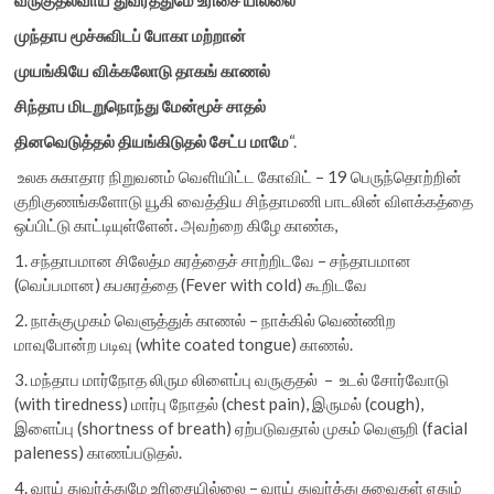
முந்தாப
மூச்சுவிடப்
போகா
மற்றான்
முயங்கியே
விக்கலோடு
தாகங்
காணல்
சிந்தாப
மிடறுநொந்து
மேன்மூச்
சாதல்
தினவெடுத்தல்
தியங்கிடுதல்
சேட்ப
மாமே
“.
உலக சுகாதார நிறுவனம் வெளியிட்ட கோவிட் – 19 பெருந்தொற்றின்
குறிகுணங்களோடு யூகி வைத்திய சிந்தாமணி பாடலின் விளக்கத்தை
ஒப்பிட்டு காட்டியுள்ளேன். அவற்றை கிழே காண்க,
1. சந்தாபமான சிலேத்ம சுரத்தைச் சாற்றிடவே – சந்தாபமான
(வெப்பமான) கபசுரத்தை (Fever with cold) கூறிடவே
2. நாக்குமுகம் வெளுத்துக் காணல் – நாக்கில் வெண்ணிற
மாவுபோன்ற படிவு (white coated tongue) காணல்.
3. மந்தாப மார்நோத லிரும லிளைப்பு வருகுதல் – உடல் சோர்வோடு
(with tiredness) மார்பு நோதல் (chest pain), இருமல் (cough),
இளைப்பு (shortness of breath) ஏற்படுவதால் முகம் வெளுறி (facial
paleness) காணப்படுதல்.
4. வாய் துவர்த்துமே உரிசையில்லை – வாய் துவர்த்து சுவைகள் ஏதும்