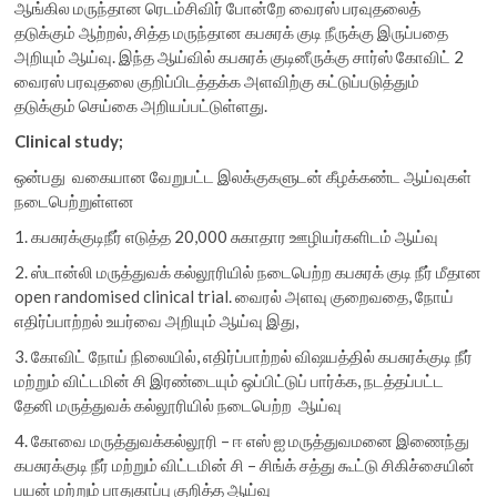
ஆங்கில மருந்தான ரெடம்சிவிர் போன்றே வைரஸ் பரவுதலைத்
தடுக்கும் ஆற்றல், சித்த மருந்தான கபசுரக் குடி நீருக்கு இருப்பதை
அறியும் ஆய்வு. இந்த ஆய்வில் கபசுரக் குடினீருக்கு சார்ஸ் கோவிட் 2
வைரஸ் பரவுதலை குறிப்பிடத்தக்க அளவிற்கு கட்டுப்படுத்தும்
தடுக்கும் செய்கை அறியப்பட்டுள்ளது.
Clinical study;
ஒன்பது வகையான வேறுபட்ட இலக்குகளுடன் கீழக்கண்ட ஆய்வுகள்
நடைபெற்றுள்ளன
1. கபசுரக்குடிநீர் எடுத்த 20,000 சுகாதார ஊழியர்களிடம் ஆய்வு
2. ஸ்டான்லி மருத்துவக் கல்லூரியில் நடைபெற்ற கபசுரக் குடி நீர் மீதான
open randomised clinical trial. வைரல் அளவு குறைவதை, நோய்
எதிர்ப்பாற்றல் உயர்வை அறியும் ஆய்வு இது,
3. கோவிட் நோய் நிலையில், எதிர்ப்பாற்றல் விஷயத்தில் கபசுரக்குடி நீர்
மற்றும் விட்டமின் சி இரண்டையும் ஒப்பிட்டுப் பார்க்க, நடத்தப்பட்ட
தேனி மருத்துவக் கல்லூரியில் நடைபெற்ற ஆய்வு
4. கோவை மருத்துவக்கல்லூரி – ஈ எஸ் ஐ மருத்துவமனை இணைந்து
கபசுரக்குடி நீர் மற்றும் விட்டமின் சி – சிங்க் சத்து கூட்டு சிகிச்சையின்
பயன் மற்றும் பாதுகாப்பு குறித்த ஆய்வு