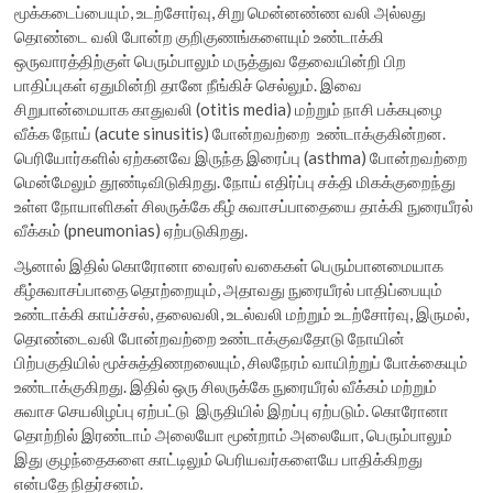
மூக்கடைப்பையும், உடற்சோர்வு, சிறு மென்னண்ண வலி அல்லது
தொண்டை வலி போன்ற குறிகுணங்களையும் உண்டாக்கி
ஒருவாரத்திற்குள் பெரும்பாலும் மருத்துவ தேவையின்றி பிற
பாதிப்புகள் ஏதுமின்றி தானே நீங்கிச் செல்லும். இவை
சிறுபான்மையாக காதுவலி (otitis media) மற்றும் நாசி பக்கபுழை
வீக்க நோய் (acute sinusitis) போன்றவற்றை உண்டாக்குகின்றன.
பெரியோர்களில் ஏற்கனவே இருந்த இரைப்பு (asthma) போன்றவற்றை
மென்மேலும் தூண்டிவிடுகிறது. நோய் எதிர்ப்பு சக்தி மிகக்குறைந்து
உள்ள நோயாளிகள் சிலருக்கே கீழ் சுவாசப்பாதையை தாக்கி நுரையீரல்
வீக்கம் (pneumonias) ஏற்படுகிறது.
ஆனால் இதில் கொரோனா வைரஸ் வகைகள் பெரும்பானமையாக
கீழ்சுவாசப்பாதை தொற்றையும், அதாவது நுரையீரல் பாதிப்பையும்
உண்டாக்கி காய்ச்சல், தலைவலி, உடல்வலி மற்றும் உடற்சோர்வு, இருமல்,
தொண்டைவலி போன்றவற்றை உண்டாக்குவதோடு நோயின்
பிற்பகுதியில் மூச்சுத்திணறலையும், சிலநேரம் வாயிற்றுப் போக்கையும்
உண்டாக்குகிறது. இதில் ஒரு சிலருக்கே நுரையீரல் வீக்கம் மற்றும்
சுவாச செயலிழப்பு ஏற்பட்டு இருதியில் இறப்பு ஏற்படும். கொரோனா
தொற்றில் இரண்டாம் அலையோ மூன்றாம் அலையோ, பெரும்பாலும்
இது குழந்தைகளை காட்டிலும் பெரியவர்களையே பாதிக்கிறது
என்பதே நிதர்சனம்.