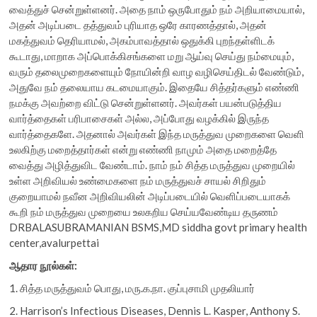
வைத்துச் சென்றுள்ளனர். அதை நாம் ஒருபோதும் நம் அறியாமையால்,
அதன் அடிப்படை தத்துவம் புரியாத ஒரே காரணத்தால், அதன்
மகத்துவம் தெரியாமல், அகம்பாவத்தால் ஒதுக்கி புறந்தள்ளிடக்
கூடாது, மாறாக அப்பொக்கிசங்களை மறு ஆய்வு செய்து நம்மையும்,
வரும் தலைமுறைகளையும் நோயின்றி வாழ வழிசெய்திடல் வேண்டும்,
அதுவே நம் தலையாய கடமையாகும். இதையே சித்தர்களும் எண்ணி
நமக்கு அவற்றை விட்டு சென்றுள்ளனர். அவர்கள் பயன்படுத்திய
வார்த்தைகள் பரிபாசைகள் அல்ல, அப்போது வழக்கில் இருந்த
வார்த்தைகளே. அதனால் அவர்கள் இந்த மருத்துவ முறைகளை வெளி
உலகிற்கு மறைத்தார்கள் என்று எண்ணி நாமும் அதை மறைத்தே
வைத்து அழித்துவிட வேண்டாம். நாம் நம் சித்த மருத்துவ முறையில்
உள்ள அறிவியல் உண்மைகளை நம் மருத்துவச் சாயல் சிறிதும்
குறையாமல் நவீன அறிவியலின் அடிப்படையில் வெளிப்படையாகக்
கூறி நம் மருத்துவ முறையை உலகறிய செய்யவேண்டிய தருணம்
DRBALASUBRAMANIAN BSMS,MD siddha govt primary health
center,avalurpettai
ஆதார நூல்கள்:
1. சித்த மருத்துவம் பொது, மரு.க.நா. குப்புசாமி முதலியார்
2. Harrison’s Infectious Diseases, Dennis L. Kasper, Anthony S.