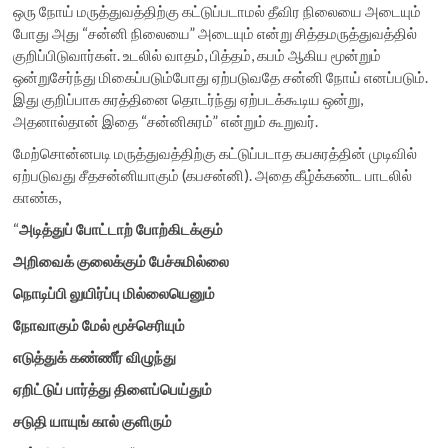
ஒரு நோய் மருத்துவத்திற்கு கட்டுப்படாமல் தீவிர நிலையை அடையும்
போது அது “சன்னி நிலையை” அடையும் என்று சித்தமருத்துவத்தில்
குறிப்பிடுவார்கள். உடலில் வாதம், பித்தம், கபம் ஆகிய மூன்றும்
ஒன்றுசேர்ந்து மிகைப்படும்போது ஏற்படுவதே சன்னி நோய் எனப்படும்.
இது குறிப்பாக சுரத்தினை தொடர்ந்து ஏற்படக்கூடிய ஒன்று,
அதனால்தான் இதை “சன்னிசுரம்” என்றும் கூறுவர்.
மேற்சொன்னபடி மருத்துவத்திற்கு கட்டுப்படாத கபசுரத்தின் முடிவில்
ஏற்படுவது சீதசன்னியாகும் (கபசன்னி). அதை கீழ்க்கண்ட பாடலில்
காண்க,
“
அடித்துப்
போட்டாற்
போற்கிடக்கும்
அறிவைக்
குலைக்கும்
பேச்சுமில்லை
நொடிப்பி
லுயிர்ப்பு
மில்லையெனும்
நோவாகும்
மேல்
மூச்செரியும்
எடுத்துக்
கண்ணீர்
விழுந்து
ஏறிட்டுப்
பார்த்து
திளைப்பெய்தும்
சடுதி
யாயுங்
கால்
குளிரும்