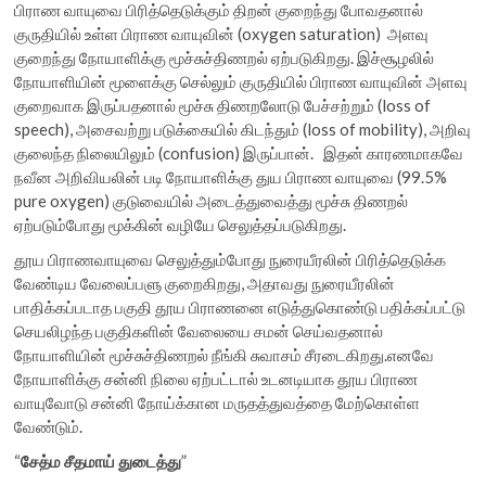
பிராண வாயுவை பிரித்தெடுக்கும் திறன் குறைந்து போவதனால்
குருதியில் உள்ள பிராண வாயுவின் (oxygen saturation) அளவு
குறைந்து நோயாளிக்கு மூச்சுச்திணறல் ஏற்படுகிறது. இச்சூழலில்
நோயாளியின் மூளைக்கு செல்லும் குருதியில் பிராண வாயுவின் அளவு
குறைவாக இருப்பதனால் மூச்சு திணறலோடு பேச்சற்றும் (loss of
speech), அசைவற்று படுக்கையில் கிடந்தும் (loss of mobility), அறிவு
குலைந்த நிலையிலும் (confusion) இருப்பான். இதன் காரணமாகவே
நவீன அறிவியலின் படி நோயாளிக்கு துய பிராண வாயுவை (99.5%
pure oxygen) குடுவையில் அடைத்துவைத்து மூச்சு திணறல்
ஏற்படும்போது மூக்கின் வழியே செலுத்தப்படுகிறது.
தூய பிராணவாயுவை செலுத்தும்போது நுரையீரலின் பிரித்தெடுக்க
வேண்டிய வேலைப்பளு குறைகிறது, அதாவது நுரையீரலின்
பாதிக்கப்படாத பகுதி தூய பிராணனை எடுத்துகொண்டு பதிக்கப்பட்டு
செயலிழந்த பகுதிகளின் வேலையை சமன் செய்வதனால்
நோயாளியின் மூச்சுச்திணறல் நீங்கி சுவாசம் சீரடைகிறது.எனவே
நோயாளிக்கு சன்னி நிலை ஏற்பட்டால் உடனடியாக தூய பிராண
வாயுவோடு சன்னி நோய்க்கான மருதத்துவத்தை மேற்கொள்ள
வேண்டும்.
“
சேத்ம
சீதமாய்
துடைத்து
”