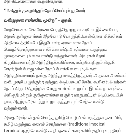
அறிவியலாளர்கள் கூறுகின்றனர்.
“
மிகினும்
குறையினும்
நோய்செய்யும்
நூலோர்
வளிமுதலா
எண்ணிய
மூன்று” –
குறள்.
மேற்சொன்ன கொரோனா பெருந்தொற்று கபசுரமோ இல்லையோ,
அதன் குறிகுணங்கள் இதனோடு பொருந்திபோகின்றன, சித்தர்கள்
ஆதிகாலத்திலேயே இதுபோன்ற ஏராளமான நோய்
பொருந்தொற்றுகளை எதிர்கொண்டு அதற்காண மருத்துவ
முறைகளையும் கையாண்டு வந்துள்ளனர். அவர்கள் நோய்
கிருமிகளை பற்றி அறிந்திருக்கவில்லை, என்றபோதிலும் கிருமி
தொற்றின் போது உள்ள நோய் போக்கினையும், அதன்
அறிகுறிகளையும் நன்கு அறிந்து வைத்திருந்தனர். அதனை அவர்கள்
வளி முதலிய முக்குற்ற தத்துவ அடிப்படையிலேயே கூறினர். அவர்கள்
நோய் கிருமி தொற்றின் போது உடலின் மாறுபட்ட இயக்க நடவடிக்கை,
அறிகுறி மற்றும் குறிகுணங்களை குற்ற மாறுபாட்டின் அடிப்படையில்
நாடி, அதற்கு அக மற்றும் புற மருத்துவமும் மேற்கொண்டு
வந்துள்ளனர்.
அதை அவர்கள் தன் சொந்த தமிழ் மொழியின் மருத்துவ நடையில்,
தமிழ் மருத்துவ கலைச் சொற்களை (traditional medical
terminology) கொண்டு கூறி, ஓலைச் சுவடிகளில் குறிப்பு எழுதியும்