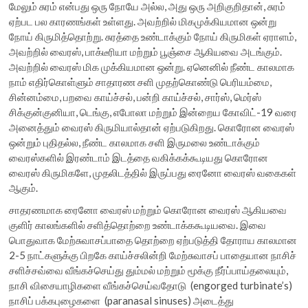
மேலும் சுரம் என்பது ஒரு நோயே அல்ல, அது ஒரு அறிகுறிதான், சுரம்
ஏற்பட பல காரணங்கள் உள்ளது. அவற்றில் மிகமுக்கியமான ஒன்று
நோய் கிருமித்தொற்று. சுரத்தை உண்டாக்கும் நோய் கிருமிகள் ஏராளம்,
அவற்றில் வைரஸ், பாக்டீரியா மற்றும் பூஞ்சை ஆகியவை அடங்கும்.
அவற்றில் வைரஸ் மிக முக்கியமான ஒன்று. ஏனெனில் நீண்ட காலமாக
நாம் எதிர்கொள்ளும் சாதாரண சளி முதற்கொண்டு பெரியம்மை,
சின்னம்மை, பறவை காய்ச்சல், பன்றி காய்ச்சல், சார்ஸ், மெர்ஸ்
சிக்குன்குனியா, டெங்கு, எபோலா மற்றும் இன்றைய கோவிட்-19 வரை
அனைத்தும் வைரஸ் கிருமியால்தான் ஏற்படுகிறது. கொரோன வைரஸ்
ஒன்றும் புதிதல்ல, நீண்ட காலமாக சளி இருமலை உண்டாக்கும்
வைரஸ்களில் இரண்டாம் இடத்தை வகிக்கக்கூடியது கொரோன
வைரஸ் கிருமிகளே, முதலிடத்தில் இருப்பது ரைனோ வைரஸ் வகைகள்
ஆகும்.
சாதரணமாக ரைனோ வைரஸ் மற்றும் கொரோன வைரஸ் ஆகியவை
குளிர் காலங்களில் சளித்தொற்றை உண்டாக்ககூடியவை. இவை
பொதுவாக மேற்சுவாசப்பாதை தொற்றை ஏற்படுத்தி தோராய காலமான
2-5 நாட்களுக்கு பிறகே காய்ச்சலின்றி மேற்சுவாசப் பாதையான நாசிச்
சளிச்சவ்வை வீங்கச்செய்து தும்மல் மற்றும் மூக்கு நீர்ப்பாய்தலையும்,
நாசி விசையாழிகளை வீங்கச்செய்வதோடு (engorged turbinate’s)
நாசிப் பக்கபுழைகளை (paranasal sinuses) அடைத்து