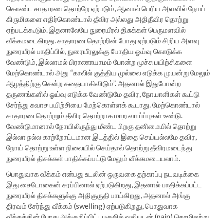
கொண்ட சாதாரண தொற்றே ஏற்படும், ஆனால் பெரிய அளவில் நோய்
கிருமிகளை எதிர்கொண்டால் தீவிர அல்லது அதிதீவிர தொற்று
ஏற்படக்கூடும். இதனாலேயே நுரையீரல் திசுக்கள் பெருமளவில்
வீக்கமடைகிறது. சாதாரண தொற்றின் போது ஏற்படும் சிறிய அளவு
நுரையீரல் பாதிப்பில், நுரையீரலுக்கு போதிய ஓய்வு கொடுக்க
வேண்டும், இல்லாமல் பிராணாயாமம் போன்ற மூச்சு பயிற்சிகளை
மேற்கொண்டால் அது “காலில் குத்திய முல்லை எடுக்க முயன்று மேலும்
ஆழத்திற்கு சென்ற கதையாகிவிடும்”. அதனால் இதுபோன்ற
தருணங்களில் ஓய்வு எடுக்க வேண்டுமே தவிர, நோயாளிகள் கூட்டு
சேர்ந்து சுவாச பயிற்சியை மேற்கொள்ளக் கூடாது. மேற்கொண்டால்
சாதாரண தொற்றும் தீவிர தொற்றாக மாற வாய்ப்புகள் உண்டு.
வேண்டுமானால் நோயிலிருந்து மீண்ட பிறகு தனிமையில் தொற்று
இல்லா நல்ல காற்றோட்டமான இடத்தில் இதை செய்யல்லமே தவிர,
நோய் தொற்று உள்ள நிலையில் செய்தால் தொற்று தீவிரமடைந்து
நுரையீரல் திசுக்கள் பாதிக்கப்பட்டு மேலும் வீக்கமடையலாம்.
பொதுவாக வீக்கம் என்பது உடலின் ஒருவகை தற்காப்பு நடவடிக்கை
இது சைடோகைன் சுரப்பினால் ஏற்படுகிறது, இதனால் பாதிக்கப்பட்ட
நுரையீரல் திசுக்களுக்கு அதிகுருதி பாய்கிறது, அதனால் அங்கு
திரவம் சேர்ந்து வீக்கம் (swelling) ஏற்படுகிறது, பொதுவாக
வீக்கத்தின் போது அக்குறிப்பிட்டபகுதில் வலியுடன் (pain) தொழிலற்று