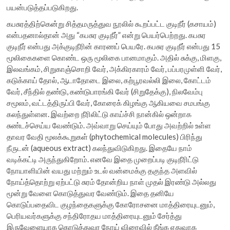
பயன்படுத்தப்படுகிறது.
கபசுரத்திற்கென்று சித்தமருத்துவ நூலில் கூறப்பட்ட குடிநீர் (கசாயம்)
என்பதனால்தான் அது “கபசுர குடிநீர்” என்று பெயர்பெற்றது. கபசுர
குடிநீர் என்பது அக்குடிநீரின் காரணப் பெயரே. கபசுர குடிநீர் என்பது 15
மூலிகைகளை கொண்ட ஒரு மூலிகை பானமாகும். அதில் சுக்கு, மிளகு,
இலவங்கம், சிறுகாஞ்சொறி வேர், அக்கிரகாரம் வேர், பப்பரமுள்ளி வேர்,
கடுக்காய் தோல், ஆடாதோடை இலை, கற்பூரவல்லி இலை, கோட்டம்
வேர், சீந்தில் தண்டு, கண்டுபாரங்கி வேர் (சிறுதேக்கு), நிலவேம்பு
சமூலம், வட்டத்திருப்பி வேர், கோரைக் கிழங்கு ஆகியவை சமபங்கு
கலந்துள்ளன. இவற்றை நீரிலிட்டு காய்ச்சி நான்கில் ஒன்றாக
சுண்டச்செய்ய வேண்டும். அவ்வாறு செய்யும் போது அவற்றில் உள்ள
தாவர வேதி மூலக்கூறுகள் (phytochemical molecules) பிரிந்து
நீருடன் (aqueous extract) கலந்துவிடுகிறது. இதையே நாம்
வடிக்கட்டி அருந்துகிறோம். எனவே இதை முறைப்படி குடிநீரிட்டு
நோயாளியின் வயது மற்றும் உடல் வன்மைக்கு தகுந்த அளவில்
நோய்த்தொற்று ஏற்பட்டு சுரம் தோன்றிய நாள் முதல் இரண்டு அல்லது
மூன்று வேளை கொடுத்துவர வேண்டும். இதை தனியே
கொடுப்பதைவிட குழந்தைகளுக்கு கோரோசனை மாத்திரையுடனும்,
பெரியவர்களுக்கு சந்திரோதய மாத்திரையுடனும் சேர்த்து
இருவேளையாக கொடுத்துவர நோய் விரைவில் நீங்க ஏதுவாக