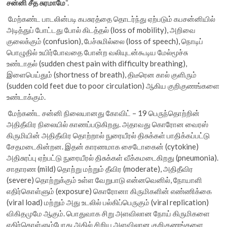
சன்னி
சீத
சுரமாமே
“.
மேற்கண்ட பாடலின்படி கபசுரத்தை தொடர்ந்து ஏற்படும் கபசன்னியில்
அடித்துப் போட்டது போல் கிடத்தல் (loss of mobility), அறிவை
குலைக்கும் (confusion), பேச்சுமில்லை (loss of speech), நொடிப்
பொழுதில் உயிர்போவதை போன்ற வலியுடன்கூடிய மேல்மூச்சு
உண்டாதல் (sudden chest pain with difficulty breathing),
இளைபெய்தும் (shortness of breath), திடீரென கால் குளிரும்
(sudden cold feet due to poor circulation) ஆகிய குறிகுணங்களை
உண்டாக்கும்.
மேற்கண்ட சன்னி நிலையானது கோவிட் – 19 பெருந்தொற்றின்
அதிதீவிர நிலையில் காணப்படுகிறது. அதாவது கொரோன வைரஸ்
கிருமியின் அதிதீவிர தொற்றால் நுரையீரல் திசுக்கள் பாதிக்கப்பட்டு
சேதமடைகின்றன. இதன் காரணமாக சைடோகைன் (cytokine)
அதிசுரப்பு ஏற்பட்டு நுரையீரல் திசுக்கள் வீக்கமடைகிறது (pneumonia).
சாதாரண (mild) தொற்று மற்றும் தீவிர (moderate), அதிதீவிர
(severe) தொற்றுக்கும் உள்ள வேறுபாடு என்னவெனில், நோயாளி
எதிர்கொள்ளும் (exposure) கொரோனா கிருமிகளின் எண்ணிக்கை
(viral load) மற்றும் அது உடலில் பல்கிப்பெருகும் (viral replication)
விகிதமுமே ஆகும். பொதுவாக சிறு அளவிலான நோய் கிருமிகளை
எதிர்கொள்ளும்போது அதில் சிறிய அளவிலான குறிகுணங்களை