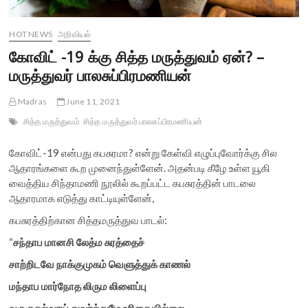
HOT NEWS
அறிவியல்
கோவிட் -19 க்கு சித்த மருத்துவம் ஏன்? –
மருத்துவர் பாலசுப்பிரமணியன்
Madras
June 11, 2021
சித்த மருத்துவம்
சித்த மருத்துவர் பாலசுப்பிரமணியன்
கோவிட்-19 என்பது கபசுரமா? என்று கேள்வி எழுப்புவோர்க்கு சில
ஆதாரங்களை கூற முனைந்துள்ளேன். அதன்படி கீழே உள்ள யூகி
வைத்திய சிந்தாமணி நூலில் கூறப்பட்ட கபசுரத்தின் பாடலை
ஆதாரமாக எடுத்து காட்டியுள்ளேன்,
கபசுரத்திற்கான சித்தமருத்துவ பாடல்:
“
சந்தாப
மானசி
லேத்ம
சுரத்தைச்
சாற்றிடவே
நாக்குமுகம்
வெளுத்துக்
காணல்
மந்தாப
மார்நோத
லிரும
லிளைப்பு
வருகுதல்வாய்
துவர்த்துமே
உரிசை
யில்லை