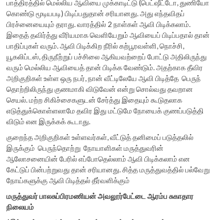
பாத்திரத்தில் மெல்லிய ஆவியை முக்காடிட்டு (பெட்ஷீட்டோ, துணியோ
கொண்டு மூடியபடி) பிடிப்பதுதான் சரியானது. அது எந்தவிதப்
பிரச்னையையும் தராது. வாரத்தில் 2 நாள்கள் ஆவி பிடிக்கலாம்.
இதைத் தவிர்த்து வீரியமாக வெளியேறும் ஆவியைப் பிடிப்பதால் தான்
பாதிப்புகள் வரும். ஆவி பிடிக்கிற நீரில் கற்பூரவள்ளி, நொச்சி,
யூகலிப்டஸ், திருநீற்றுப் பச்சிலை ஆகியவற்றைப் போட்டு அதிலிருந்து
வரும் மெல்லிய ஆவியைத் தான் பிடிக்க வேண்டும். அதற்காக தீவிர
அறிகுறிகள் உள்ள ஒரு நபர், நான் வீட்டிலேயே ஆவி பிடித்தே பெருந்
தொற்றிலிருந்து குணமாகி விடுவேன் என்று சொல்வது தவறான
செயல். மற்ற சிகிச்சைகளுடன் சேர்த்து இதையும் கூடுதலாக
எடுத்துக்கொள்ளலாமே தவிர இது மட்டுமே நோயைக் குணப்படுத்தி
விடும் என இருக்கக் கூடாது.
குறைந்த அறிகுறிகள் உள்ளவர்கள், வீட்டுத் தனிமைப் படுத்தலில்
இருக்கும் பெருந்தொற்று நோயாளிகள் மருத்துவரின்
ஆலோசனையின் பேரில் எப்போதெல்லாம் ஆவி பிடிக்கலாம் என
கேட்டுப் பின்பற்றுவது தான் சரியானது. சித்த மருத்துவத்தில் பல்வேறு
நோய்களுக்கு ஆவி பிடித்தல் தீர்வளிக்கும்
மருத்துவர் பாலசுப்பிரமணியன் அவலூர்பேட்டை ஆரம்ப சுகாதார
நிலையம்