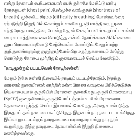
என்று தேரையர் கூறியமையால் கபக் குற்றமே மேலிட்டு மார்பு
நோதலுடன் (chest pain), மேல்மூச்சு வாங்குதல் (shortness of
breath), மூச்சுவிட சிரமம் (difficulty breathing) போன்றவற்றை
ஏற்படுத்தி இறுதியில் கொல்லும். எனவே பூபதி மாத்திரை, பூரண
சந்திரோதய மாத்திரை போன்ற தேரன் சேகரப்பாவில் கூறப்பட்ட சன்னி
பைரவ மாத்திரைகளை கொடுத்து சன்னி நோய்க்கான சிகிச்சையை
தூய பிராணவாயுவோடு மேற்கொள்ள வேண்டும். மேலும் மற்ற
குறிகுணங்களுக்கு தகுந்தாற்போல் பிற மருந்துகளையும் சேர்த்து
கொடுத்து நோயை முற்றிலும் குணமடையச் செய்ய வேண்டும்.
“
நாடிமூன்றும்
படபடவென்
றோடிற்சன்னி
”
மேலும் இந்த சன்னி நிலையில் நாடியும் படபடத்தோடும். இதற்கு
காரணம் நுரையீரலால் காற்றில் உள்ள பிராண வாயுவை பிரித்தெடுக்க
இயலாமையால் குருதியில் பிராணன் குறைகிறது. குருதி பிராணவாயு
(SpO2) குறைவினால், குருதியோட்டத்தால் உடலின் பிராணவாயு
தேவையை பூர்த்தி செய்ய இயலாமல் போகிறது, அதை சமன்படுத்த
இருதயம் தன் நடையை கூட்டுகிறது. இதனால் நாடிநடை படபடக்கிறது.
இவ்வாறு படபடக்கும் நாடிநடையை மரணநாடி என்று நாடிநூல்
கூறுகிறது. இந்த நாடிநடை நோயாளியின் இறுதி நிலையை
உணர்த்தவல்லது.