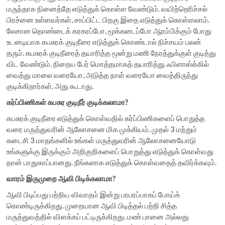
மருந்தாக நினைத்தே எடுத்துக் கொள்ள வேண்டும். வயிற்றெரிச்சல்
பிரச்னை உள்ளவர்கள், சாப்பிட்ட பிறகு இதை எடுத்துக் கொள்ளலாம்.
லேசான தொண்டைக் கரகரப்போ, மூக்கடைப்போ ஆரம்பிக்கும் போது
உடனடியாக கபசுரக் குடிநீரை எடுத்துக் கொண்டால் நிச்சயம் பலன்
தரும். கபசுரக் குடிநீரைத் தயாரித்த மூன்று மணி நேரத்துக்குள் குடித்து
விட வேண்டும். நிறைய பேர் மொத்தமாகத் தயாரித்து ஃபிளாஸ்க்கில்
வைத்து மாலை வரையோ, அடுத்த நாள் வரையோ வைத்திருந்து
குடிக்கிறார்கள். அது கூடாது.
கர்ப்பிணிகள்
கபசுர
குடிநீர்
குடிக்கலாமா?
கபசுரக் குடிநீரை எடுத்துக் கொள்வதில் கர்ப்பிணிகளைப் பொறுத்த
வரை மருத்துவரின் ஆலோசனை மிக முக்கியம். முதல் 3 மற்றும்
கடைசி 3 மாதங்களில் உங்கள் மருத்துவரின் ஆலோசனையோடு
உங்களுக்கு இருக்கும் அறிகுறிகளைப் பொறுத்து எடுத்துக் கொள்வது
தான் பாதுகாப்பானது. நீங்களாக எடுத்துக் கொள்வதைத் தவிர்க்கவும்.
வாரம்
இருமுறை
ஆவி
பிடிக்கலாமா?
ஆவி பிடிப்பது பற்றிய விவாதம் இன்று பரபரப்பாகப் போய்க்
கொண்டிருக்கிறது. முறையான ஆவி பிடித்தல் பற்றி சித்த
மருத்துவத்தில் விளக்கப் பட்டிருக்கிறது. மண் பானை அல்லது