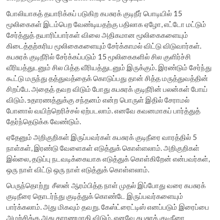
போலியாகத் தயாரிக்கப் படுகிற கபசுரக் குடிநீர் பொடியில் 15
மூலிகைகள் இடம்பெற வேண்டியதற்கு பதிலாக ஏழோ, எட்டோ மட்டும்
சேர்த்துத் தயாரிப்பார்கள் விலை அதிகமான மூலிகைகளையும்
கிடைத்தற்கரிய மூலிகைகளையும் சேர்க்காமல் விட்டு விடுவார்கள்.
கபசுரக் குடிநீரில் சேர்க்கப்படும் 15 மூலிகைகளில் சில குளிர்ச்சி
வீரியத்துடனும் சில பித்த வீரியத்துடனும் இருக்கும். இரண்டும் சேர்ந்து
கூட்டு மருந்து தத்துவத்தைக் கொடுப்பது தான் சித்த மருத்துவத்தின்
சிறப்பே. அதைத் தவற விடும் போது கபசுரக் குடிநீரின் பலன்கள் போய்
விடும். உதாரணத்துக்கு சந்தனம் என்ற பொருள் இதில் சேராமல்
போனால் வயிற்றெரிச்சல் ஏற்படலாம். எனவே கவனமாகப் பார்த்துத்
தேர்ந்தெடுக்க வேண்டும்.
ஏதேனும் அறிகுறிகள் இருப்பவர்கள் கபசுரக் குடிநீரை வாரத்தில் 5
நாள்கள், இரண்டு வேளைகள் எடுத்துக் கொள்ளலாம். அறிகுறிகள்
இல்லை, தடுப்பு நடவடிக்கையாக எடுத்துக் கொள்கிறேன் என்பவர்கள்,
ஒரு நாள் விட்டு ஒரு நாள் எடுத்துக் கொள்ளலாம்.
பெருந்தொற்று சீஸன் ஆரம்பித்த நாள் முதல் இப்போது வரை கபசுரக்
குடிநீரை தொடர்ந்து குடித்துக் கொண்டே இருப்பவர்களையும்
பார்க்கலாம். அது மிகவும் தவறு. கேஸ்ட்ரைட்டிஸ் எனப்படும் இரைப்பை
அழற்சிக்கு அது காரணமாகி விடும். எனவே கபசுரக் குடிநீரை