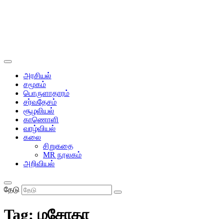
அரசியல்
சமூகம்
பொருளாதாரம்
சர்வதேசம்
சூழலியல்
காணொளி
வாழ்வியல்
கலை
சிறுகதை
MR நூலகம்
அறிவியல்
தேடு
Tag:
மசோதா