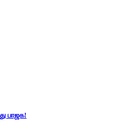
து பாஜக!