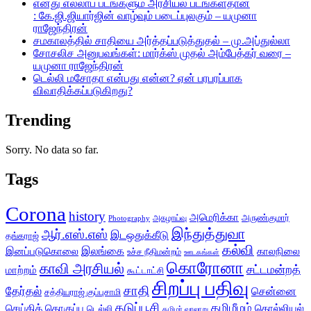
எனது எல்லாப் படங்களும் அரசியல் படங்கள்தான்
: கே.ஜி.ஜியார்ஜின் வாழ்வும் படைப்புலகும் – யமுனா
ராஜேந்திரன்
சமகாலத்தில் சாதியை அர்த்தப்படுத்துதல் – மு.அப்துல்லா
சோசலிச அனுபவங்கள்: மார்க்ஸ் முதல் அம்பேத்கர் வரை –
யமுனா ராஜேந்திரன்
டெல்லி மசோதா என்பது என்ன? ஏன் பரபரப்பாக
விவாதிக்கப்படுகிறது?
Trending
Sorry. No data so far.
Tags
Corona
history
அமெரிக்கா
அருண்குமார்
அகழாய்வு
Photography
இந்துத்துவா
ஆர்.எஸ்.எஸ்
இடஒதுக்கீடு
தங்கராஜ்
கல்வி
இலங்கை
இனப்படுகொலை
காலநிலை
உச்ச நீதிமன்றம்
ஊடகங்கள்
கொரோனா
காவி அரசியல்
சட்டமன்றத்
மாற்றம்
கூட்டாட்சி
சிறப்பு பதிவு
சாதி
தேர்தல்
சென்னை
சத்தியராஜ் குப்புசாமி
தடுப்பூசி
தமிழீழம்
செய்தித் தொகுப்பு
தொல்லியல்
டெல்லி
தமிழர் வரலாறு