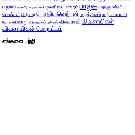
பாஜக
பஞ்சாப்
பருவநிலை மாற்றம்
பாராளுமன்றம்
பன்னீர் பெருமாள்
பொதியவெற்பன்
மருத்துவம்
பெண்கள்
பெரியார்
மாநில சுயாட்சி
விவசாயிகள்
விவசாயம்
வரலாறு
மோடி
விடுதலைப் புலிகள்
விவசாயிகள் போராட்டம்
எங்களை பற்றி