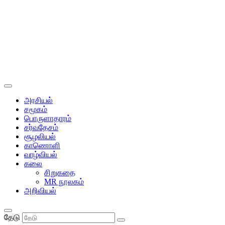
அரசியல்
சமூகம்
பொருளாதாரம்
சர்வதேசம்
சூழலியல்
காணொளி
வாழ்வியல்
கலை
சிறுகதை
MR நூலகம்
அறிவியல்
தேடு