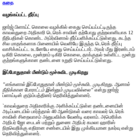
கதை
வழங்கப்பட்ட தீர்ப்பு
ஜார்ஜ் பிளாய்ட் கொலை வழக்கில் கைது செய்யப்பட்டிருந்த
காவல்துறை அதிகாரி டெரெக் சாவின் தற்போது குற்றவாளியாக 12
நீதிபதிகள் கொண்ட அம்ர்வினால் தீர்ப்பளிக்கப்பட்டுள்ளது. கடந்த
சில மாதங்களாக பிணையில் வெளியே இருந்த டெரெக் தீர்ப்பு
வாசிக்கப்பட்ட உடனேயே கைது செய்யப்பட்டார். அவர் மீது இரண்டாம்
டிகிரி கொலை, மூன்றாம் டிகிரி கொலை, தாக்குதல் உள்ளிட்ட மூன்று
குற்றங்களுக்கான தண்டனை உறுதி செய்யப்பட்டுள்ளது.
இப்போதுதான் மீண்டும் மூச்சுவிட முடிகிறது
”எங்களால் இப்போதுதான் மீண்டும் மூச்சுவிட முடிகிறது. ஆனால்
நீதிக்கான போராட்டம் இன்னும் முடியவில்லை”
என்று ஜார்ஜ்
ப்ளாய்டின் குடும்பத்தினர் தெரிவித்துள்ளனர்.
`காவல்துறை அதிகாரிக்கு அளிக்கப்பட்டுள்ள தண்டனையின்
அடிப்படையில் பார்த்தால் 40 ஆண்டுகள் வரை காவலர் டெரெக்
சாவின் சிறைவாசம் அனுபவிக்க வேண்டி வரலாம். அமெரிக்க
அதிபர் ஜோ பைடன் மற்றும் துணை அதிபர் கமலா ஹாரிஸ்
நிறவெறிக்கு எதிரான சண்டையில் இது முக்கியமான நகர்வு என்று
தெரிவித்துள்ளனர்.