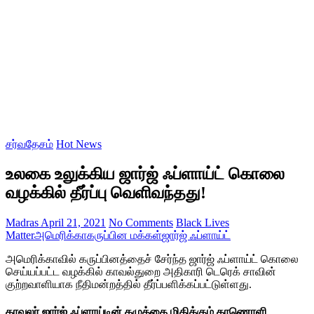
சர்வதேசம்
Hot News
உலகை உலுக்கிய ஜார்ஜ் ஃப்ளாய்ட் கொலை
வழக்கில் தீர்ப்பு வெளிவந்தது!
Madras
April 21, 2021
No Comments
Black Lives
Matter
அமெரிக்கா
கருப்பின மக்கள்
ஜார்ஜ் ஃப்ளாய்ட்
அமெரிக்காவில் கருப்பினத்தைச் சேர்ந்த ஜார்ஜ் ஃப்ளாய்ட் கொலை
செய்யப்பட்ட வழக்கில் காவல்துறை அதிகாரி டெரெக் சாவின்
குற்றவாளியாக நீதிமன்றத்தில் தீர்ப்பளிக்கப்பட்டுள்ளது.
காவலர் ஜார்ஜ் ஃப்ளாய்டின் கழுத்தை மிதிக்கும் காணொளி