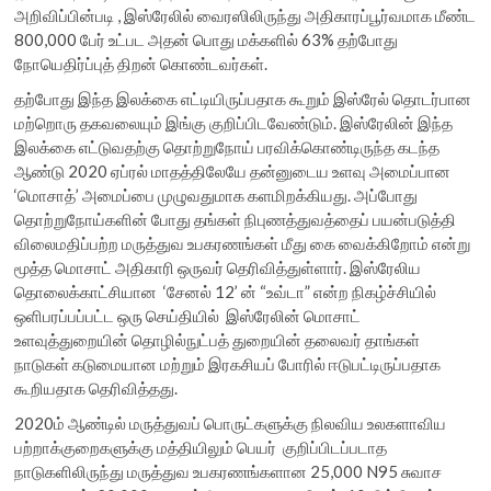
அறிவிப்பின்படி , இஸ்ரேலில் வைரஸிலிருந்து அதிகாரப்பூர்வமாக மீண்ட
800,000 பேர் உட்பட அதன் பொது மக்களில் 63% தற்போது
நோயெதிர்ப்புத் திறன் கொண்டவர்கள்.
தற்போது இந்த இலக்கை எட்டியிருப்பதாக கூறும் இஸ்ரேல் தொடர்பான
மற்றொரு தகவலையும் இங்கு குறிப்பிடவேண்டும். இஸ்ரேலின் இந்த
இலக்கை எட்டுவதற்கு தொற்றுநோய் பரவிக்கொண்டிருந்த கடந்த
ஆண்டு 2020 ஏப்ரல் மாதத்திலேயே தன்னுடைய உளவு அமைப்பான
‘மொசாத்’ அமைப்பை முழுவதுமாக களமிறக்கியது. அப்போது
தொற்றுநோய்களின் போது தங்கள் நிபுணத்துவத்தைப் பயன்படுத்தி
விலைமதிப்பற்ற மருத்துவ உபகரணங்கள் மீது கை வைக்கிறோம் என்று
மூத்த மொசாட் அதிகாரி ஒருவர் தெரிவித்துள்ளார். இஸ்ரேலிய
தொலைக்காட்சியான ‘சேனல் 12’ ன் “உவ்டா” என்ற நிகழ்ச்சியில்
ஒளிபரப்பப்பட்ட ஒரு செய்தியில் இஸ்ரேலின் மொசாட்
உளவுத்துறையின் தொழில்நுட்பத் துறையின் தலைவர் தாங்கள்
நாடுகள் கடுமையான மற்றும் இரகசியப் போரில் ஈடுபட்டிருப்பதாக
கூறியதாக தெரிவித்தது.
2020ம் ஆண்டில் மருத்துவப் பொருட்களுக்கு நிலவிய உலகளாவிய
பற்றாக்குறைகளுக்கு மத்தியிலும் பெயர் குறிப்பிடப்படாத
நாடுகளிலிருந்து மருத்துவ உபகரணங்களான 25,000 N95 சுவாச