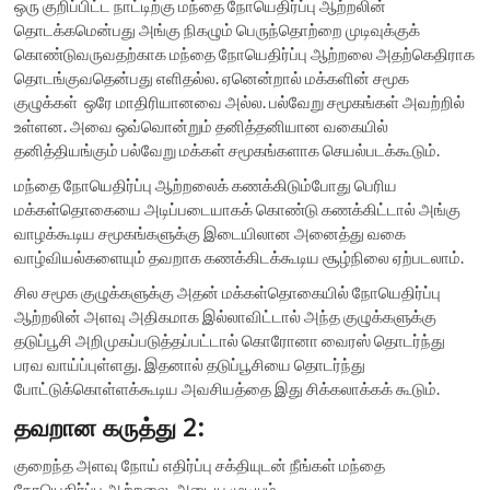
ஒரு குறிப்பிட்ட நாட்டிற்கு மந்தை நோயெதிர்ப்பு ஆற்றலின்
தொடக்கமென்பது அங்கு நிகழும் பெருந்தொற்றை முடிவுக்குக்
கொண்டுவருவதற்காக மந்தை நோயெதிர்ப்பு ஆற்றலை அதற்கெதிராக
தொடங்குவதென்பது எளிதல்ல. ஏனென்றால் மக்களின் சமூக
குழுக்கள் ஒரே மாதிரியானவை அல்ல. பல்வேறு சமூகங்கள் அவற்றில்
உள்ளன. அவை ஒவ்வொன்றும் தனித்தனியான வகையில்
தனித்தியங்கும் பல்வேறு மக்கள் சமூகங்களாக செயல்படக்கூடும்.
மந்தை நோயெதிர்ப்பு ஆற்றலைக் கணக்கிடும்போது பெரிய
மக்கள்தொகையை அடிப்படையாகக் கொண்டு கணக்கிட்டால் அங்கு
வாழக்கூடிய சமூகங்களுக்கு இடையிலான அனைத்து வகை
வாழ்வியல்களையும் தவறாக கணக்கிடக்கூடிய சூழ்நிலை ஏற்படலாம்.
சில சமூக குழுக்களுக்கு அதன் மக்கள்தொகையில் நோயெதிர்ப்பு
ஆற்றலின் அளவு அதிகமாக இல்லாவிட்டால் அந்த குழுக்களுக்கு
தடுப்பூசி அறிமுகப்படுத்தப்பட்டால் கொரோனா வைரஸ் தொடர்ந்து
பரவ வாய்ப்புள்ளது. இதனால் தடுப்பூசியை தொடர்ந்து
போட்டுக்கொள்ளக்கூடிய அவசியத்தை இது சிக்கலாக்கக் கூடும்.
தவறான கருத்து 2:
குறைந்த அளவு நோய் எதிர்ப்பு சக்தியுடன் நீங்கள் மந்தை
நோயெதிர்ப்பு ஆற்றலை அடைய முடியும்