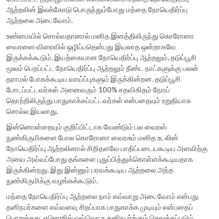
ஆற்றலின் இலக்கோடு பொருந்தும்போது மந்தை நோயெதிர்ப்பு
ஆற்றலை அடைவோம்.
உண்மையில் சொல்வதானால் மனித இனத்திலிருந்து கொரோனா
வைரஸை விரைவில் ஒழிப்பதென்பது இயலாத ஒன்றாகவே
இருக்கக்கூடும். இயற்கையான நோயெதிர்ப்பு ஆற்றலும், தடுப்பூசி
மூலம் பெறப்பட்ட நோயெதிர்ப்பு ஆற்றலும் நீண்ட நாட்களுக்கு பலன்
தராமல் போகக்கூடிய வாய்ப்புகளும் இருக்கின்றன. தடுப்பூசி
போடப்பட்டவர்கள் அனைவரும் 100% சதவிகிதம் நோய்
தொற்றிலிருந்து பாதுகாக்கப்பட்டவர்கள் என்பதையும் உறுதியாக
சொல்ல இயலாது.
இன்னொன்றையும் குறிப்பிட்டாக வேண்டும் பல வைரஸ்
நுண்கிருமிகளை போல கொரோனா வைரசும் மனித உடலின்
நோயெதிர்ப்பு ஆற்றலினால் சிறிதளவே பாதிப்படையகூடிய அளவிற்கு
அவை அவ்வப்போது தங்களை புதுப்பித்துக்கொள்ளக்கூடியதாக
இருக்கின்றது. இது இன்னும் பரவக்கூடிய ஆற்றலை அந்த
நுண்கிருமிக்கு வழங்கக்கூடும்.
மந்தை நோயெதிர்ப்பு ஆற்றலை நாம் எவ்வாறு அடைவோம் என்பது
தனிநபர்களை எவ்வளவு சிறப்பாக பாதுகாக்க முடியும் என்பதைப்
பொறுத்தது. ஏனெனில் ஒவ்வொரு தனிநபர்க்கும் செலுத்தப்படும்