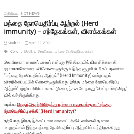
அறிவியல்
HOT NEWS
மந்தை நோயெதிர்ப்பு ஆற்றல் (Herd
immunity) – சந்தேகங்கள், விளக்கங்கள்
Madras
April 21, 2021
Corona
இஸ்ரேல்
கொரோனா
மந்தை நோயெதிர்ப்பு சக்தி
கொரோனா வைரஸ் பரவல் என்பது இந்தியாவில் மிக சிக்கலாகி
ஏராளமானோரை பலிகொண்டிருக்கும் இந்த சூழலில் மிகப் பரவலாக
“மந்தை நோயெதிர்ப்பு ஆற்றல்” (Herd Immunity) என்ற பதம்
உச்சரிக்கப்பட்டுக் கொண்டிருக்கிறது. இந்த ‘மந்தை நோயெதிர்ப்பு
ஆற்றல்’ பற்றிய விரிவான கட்டுரை ஏற்கனவே நமது ‘மெட்ராஸ் ரிவியூ”
வில் வந்திருக்கிறது.
படிக்க:
பெருந்தொற்றிலிருந்து நம்மை பாதுகாக்குமா ’மந்தை
நோயெதிர்ப்பு சக்தி’ (Herd Immunity)?
தற்போது இந்த இக்கட்டான காலகட்டத்தில் என்னவிதமான
மாறுதல்கள் இந்த மந்தை நோயெதிர்ப்பு ஆற்றலில் வந்திருக்கிறது
என்பதைப் பார்ப்போம்.