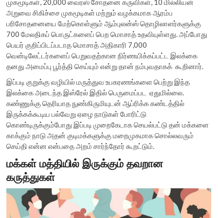
முகமூடிகள், 20,000 வைரஸ் சோதனை கருவிகள், 10 மில்லியன்
அறுவை சிகிச்சை முகமூடிகள் மற்றும் வழக்கமாக ஆரம்ப
பரிசோதனையை மேற்கொள்ளும் ஆம்புலன்ஸ் தொழிலாளர்களுக்கு
700 மேலதிகப் பொருட்களைப் பெற மொசாத் உதவியுள்ளது. அப்போது
பெயர் குறிப்பிடப்படாத மொசாத் அதிகாரி 7,000
வென்டிலேட்டர்களைப் பெறுவதற்கான நிர்ணயிக்கப்பட்ட இலக்கை
தனது அமைப்பு பூர்த்தி செய்யும் என்று தான் நம்புவதாகக் கூறினார்.
இப்படி குறுக்கு வழியில் மருத்துவ உபகரணங்களை பெற்று இந்த
இலக்கை அடைந்த இஸ்ரேல் இதில் பெருமைப்பட ஏதுமில்லை.
கண்ணுக்கு தெரியாத நுண்கிருமியுடன் ஆப்ரிக்க கண்டத்தில்
இருக்கக்கூடிய பல்வேறு ஏழை நாடுகள் போரிட்டு
கொண்டிருக்கும்போது இப்படி முறைகேடாக செயல்பட்டு தன் மக்களை
காக்கும் நாடு அதன் குடிமக்களுக்கு மறைமுகமாக சொல்லவரும்
செய்தி என்ன என்பதை அறம் சார்ந்தோர் கூறட்டும்.
மக்கள் மத்தியில் இருக்கும் தவறான
கருத்துகள்