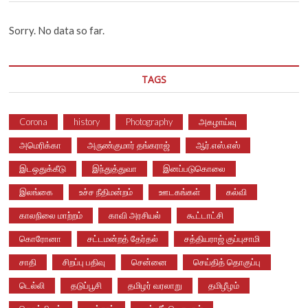
Sorry. No data so far.
TAGS
Corona
history
Photography
அகழாய்வு
அமெரிக்கா
அருண்குமார் தங்கராஜ்
ஆர்.எஸ்.எஸ்
இடஒதுக்கீடு
இந்துத்துவா
இனப்படுகொலை
இலங்கை
உச்ச நீதிமன்றம்
ஊடகங்கள்
கல்வி
காலநிலை மாற்றம்
காவி அரசியல்
கூட்டாட்சி
கொரோனா
சட்டமன்றத் தேர்தல்
சத்தியராஜ் குப்புசாமி
சாதி
சிறப்பு பதிவு
சென்னை
செய்தித் தொகுப்பு
டெல்லி
தடுப்பூசி
தமிழர் வரலாறு
தமிழீழம்