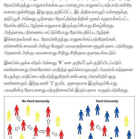
நோயிலிருந்து பாதுகாக்கக்கூடிய மறைமுக பாதுகாப்பு ஏற்பாடு என்றே
வரையறுக்கிறது. இது ஒரு குறிப்பிட்ட இடத்தில வாழும் மக்களுக்கு
தடுப்பூசி அல்லது முந்தைய நோய்த்தொற்றின் மூலம் உருவாக்கப்பட்ட
நோயெதிர்ப்பு ஆற்றல் வலுவாக இருக்கும்போது நிகழ்கிறது.
அத்தகைய நிலையை எட்டும்போது நோயெதிர்ப்பு ஆற்றல்
இல்லாதவர்கள் கூட நோயிலிருந்து பாதுகாக்கப்படுகிறார்கள்.
ஏனெனில் வைரஸ் அங்கு மேலும் பரவுவதற்கான சூழல் தடைபடுகிறது.
அதனால் அங்கு பரவலானது சிறிது சிறிதாக குறையக்கூடும்.
இனப்பெருக்க வீதம் அல்லது ‘R ’ என குறியீட்டில் குறிப்பிடப்படும்
எண்ணானது கொரோனா பாதித்த ஒவ்வொருவரும் அவரால் எத்தனை
பேருக்கு பாதிப்பை ஏற்படுத்துகிறார் என்பதை அளவிடும் ஒரு
எண்ணாகும். இந்த எண் ‘1’ ஐ விட குறைவாக இருக்கும்போது
பரவுகின்ற நோயானது மந்தநிலையில் இருப்பதாக கருதப்படுகிறது.