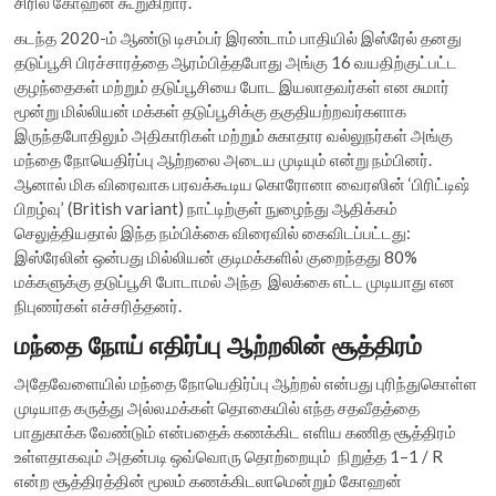
சிரில் கோஹன் கூறுகிறார்.
கடந்த 2020-ம் ஆண்டு டிசம்பர் இரண்டாம் பாதியில் இஸ்ரேல் தனது
தடுப்பூசி பிரச்சாரத்தை ஆரம்பித்தபோது அங்கு 16 வயதிற்குட்பட்ட
குழந்தைகள் மற்றும் தடுப்பூசியை போட இயலாதவர்கள் என சுமார்
மூன்று மில்லியன் மக்கள் தடுப்பூசிக்கு தகுதியற்றவர்களாக
இருந்தபோதிலும் அதிகாரிகள் மற்றும் சுகாதார வல்லுநர்கள் அங்கு
மந்தை நோயெதிர்ப்பு ஆற்றலை அடைய முடியும் என்று நம்பினர்.
ஆனால் மிக விரைவாக பரவக்கூடிய கொரோனா வைரஸின் ‘பிரிட்டிஷ்
பிறழ்வு’ (British variant) நாட்டிற்குள் நுழைந்து ஆதிக்கம்
செலுத்தியதால் இந்த நம்பிக்கை விரைவில் கைவிடப்பட்டது:
இஸ்ரேலின் ஒன்பது மில்லியன் குடிமக்களில் குறைந்தது 80%
மக்களுக்கு தடுப்பூசி போடாமல் அந்த இலக்கை எட்ட முடியாது என
நிபுணர்கள் எச்சரித்தனர்.
மந்தை நோய் எதிர்ப்பு ஆற்றலின் சூத்திரம்
அதேவேளையில் மந்தை நோயெதிர்ப்பு ஆற்றல் என்பது புரிந்துகொள்ள
முடியாத கருத்து அல்ல.மக்கள் தொகையில் எந்த சதவீதத்தை
பாதுகாக்க வேண்டும் என்பதைக் கணக்கிட எளிய கணித சூத்திரம்
உள்ளதாகவும் அதன்படி ஒவ்வொரு தொற்றையும் நிறுத்த 1–1 / R
என்ற சூத்திரத்தின் மூலம் கணக்கிடலாமென்றும் கோஹன்