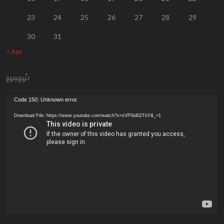
23
24
25
26
27
28
29
30
31
« Apr
யூடியூப்
Video
Code 150: Unknown error.
Player
Download File: https://www.youtube.com/watch?v=zVPSid02TbY&_=1