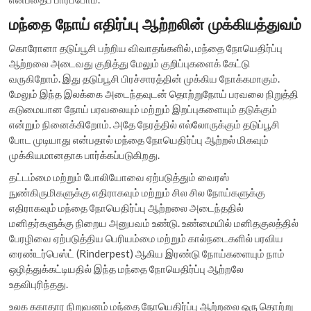
மந்தை நோய் எதிர்ப்பு ஆற்றலின் முக்கியத்துவம்
கொரோனா தடுப்பூசி பற்றிய விவாதங்களில், மந்தை நோயெதிர்ப்பு
ஆற்றலை அடைவது குறித்து மேலும் குறிப்புகளைக் கேட்டு
வருகிறோம். இது தடுப்பூசி பிரச்சாரத்தின் முக்கிய நோக்கமாகும்.
மேலும் இந்த இலக்கை அடைந்தவுடன் தொற்றுநோய் பரவலை நிறுத்தி
கடுமையான நோய் பரவலையும் மற்றும் இறப்புகளையும் தடுக்கும்
என்றும் நினைக்கிறோம். அதே நேரத்தில் எல்லோருக்கும் தடுப்பூசி
போட முடியாது என்பதால் மந்தை நோயெதிர்ப்பு ஆற்றல் மிகவும்
முக்கியமானதாக பார்க்கப்படுகிறது.
தட்டம்மை மற்றும் போலியோவை ஏற்படுத்தும் வைரஸ்
நுண்கிருமிகளுக்கு எதிராகவும் மற்றும் சில சில நோய்களுக்கு
எதிராகவும் மந்தை நோயெதிர்ப்பு ஆற்றலை அடைந்ததில்
மனிதர்களுக்கு நிறைய அனுபவம் உண்டு. உண்மையில் மனிதகுலத்தில்
பேரழிவை ஏற்படுத்திய பெரியம்மை மற்றும் கால்நடைகளில் பரவிய
ரைண்டர்பெஸ்ட் (Rinderpest) ஆகிய இரண்டு நோய்களையும் நாம்
ஒழித்துக்கட்டியதில் இந்த மந்தை நோயெதிர்ப்பு ஆற்றலே
உதவிபுரிந்தது.
உலக சுகாதார நிறுவனம் மந்தை நோயெதிர்ப்பு ஆற்றலை ஒரு தொற்று