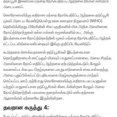
தடுப்பூசி இல்லாமல் மந்தை நோயெதிர்ப்பு ஆற்றலை நீங்கள் எளிதாக
அடையலாம்.
கொரோனாவிற்கு எதிரான மந்தை நோயெதிர்ப்பு ஆற்றலை தடுப்பூசி
மூலம் அடைய வேண்டுமென்று உலக சுகாதார நிறுவனம் (WHO)
தெரிவிக்கிறது. பிரேசிலின் சில பகுதிகளில் மிக அதிக அளவிலான
நோய்த்தொற்றுகள் உள்ள மக்கள் சமூகங்களில் கூட அங்கு
இயற்கையான நோய்த்தொற்றின் மூலம் மந்தை நோயெதிர்ப்பு ஆற்றல்
எட்டப்படவில்லை என்பதையும் இங்கு குறிப்பிடவேண்டும்.
கூடுதலாக சொல்வதானால் தடுப்பூசிகள் இயற்கையான
தொற்றுநோயைக் காட்டிலும் மிகவும் பாதுகாப்பானவை. அவை சிறந்த
அளவிலான நோய் எதிர்ப்பு ஆற்றலை ஏற்படுத்தக்கூடும். மேலும்
கவலைப்படக்கூடிய பிறழ்வுகளை, மாறுபாடுகளைக் கையாள்வதற்கு
அவை புதுப்பிக்கப்பட்டு புதியவகை பிறழ்வுகளுக்காக மாற்றம்
செய்யப்படலாம். தற்போது கொரோனாவிற்கு எதிராக பல பயனுள்ள
மற்றும் பாதுகாப்பான தடுப்பூசிகள் கிடைக்கின்றன மேலும் அவை
நோய்த்தொற்றின் பரவலை குறைக்கக்கூடும் என்பதற்கான
ஆதாரங்கள் ஏற்கனவே இருக்கின்றன.
தவறான கருத்து 4:
போடப்பட்ட தடுப்பூசிகளின் எண்ணிக்கை மந்தை நோயெதிர்ப்பு