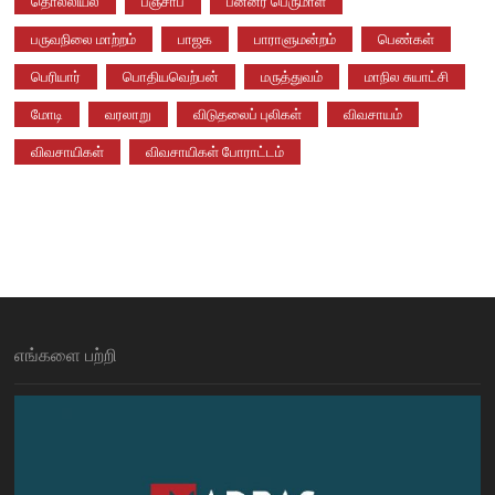
தொல்லியல்
பஞ்சாப்
பன்னீர் பெருமாள்
பருவநிலை மாற்றம்
பாஜக
பாராளுமன்றம்
பெண்கள்
பெரியார்
பொதியவெற்பன்
மருத்துவம்
மாநில சுயாட்சி
மோடி
வரலாறு
விடுதலைப் புலிகள்
விவசாயம்
விவசாயிகள்
விவசாயிகள் போராட்டம்
எங்களை பற்றி