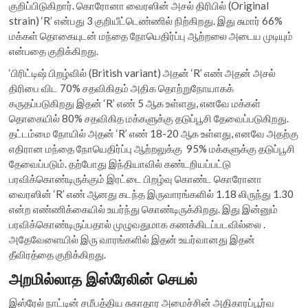
குறிப்பிடுகிறார். கொரோனா வைரஸின் அசல் திரிபில் (Original
strain) ‘R’ என்பது 3 குறியீட்டெண்ணில் நிற்கிறது. இது சுமார் 66%
மக்கள் தொகையுடன் மந்தை நோயெதிர்ப்பு ஆற்றலை அடைய முடியும்
என்பதை குறிக்கிறது.
‘பிரிட்டிஷ் பிறழ்வில் (British variant) அதன் ‘R’ எண் அதன் அசல்
திரிபை விட 70% சதவிகிதம் அதிக தொற்றுநோயாகக்
கருதப்படுகிறது இதன் ‘R’ எண் 5 ஆக உள்ளது, எனவே மக்கள்
தொகையில் 80% சதவிகித மக்களுக்கு தடுப்பூசி தேவைப்படுகிறது.
தட்டம்மை நோயில் அதன் ‘R’ எண் 18-20 ஆக உள்ளது, எனவே அதற்கு
எதிரான மந்தை நோயெதிர்ப்பு ஆற்றலுக்கு 95% மக்களுக்கு தடுப்பூசி
தேவைப்படும். தற்போது இந்தியாவில் கண்டறியப்பட்டு
பரவிக்கொண்டிருக்கும் இரட்டை பிறழ்வு கொண்ட கொரோனா
வைரஸின் ‘R’ எண் ஆனது கடந்த இருவாரங்களில் 1.18 லிருந்து 1.30
என்ற எண்ணிக்கையில் உயர்ந்து கொண்டிருக்கிறது. இது இன்னும்
பரவிக்கொண்டிருப்பதால் முழுவதுமாக கணக்கிடப்படவில்லை .
அதேவேளையில் இரு வாரங்களில் இதன் உயர்வானது இதன்
தீவிரத்தை குறிக்கிறது.
அறமில்லாத இஸ்ரேலின் செயல்
இஸ்ரேல் நாட்டின் சமீபத்திய சுகாதார அமைச்சின் அதிகாரப்பூர்வ