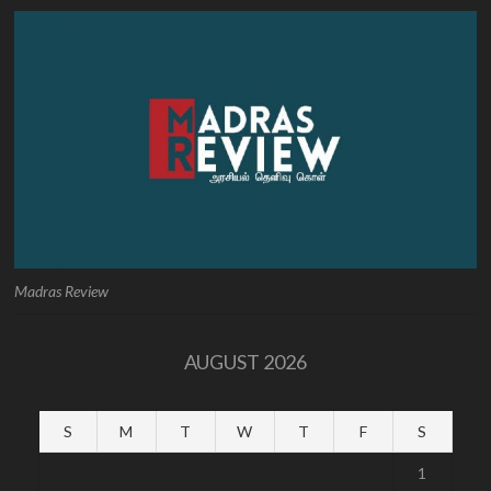
Madras Review
AUGUST 2026
S
M
T
W
T
F
S
1