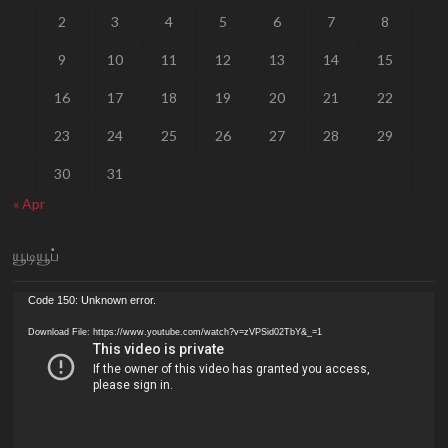
2
3
4
5
6
7
8
9
10
11
12
13
14
15
16
17
18
19
20
21
22
23
24
25
26
27
28
29
30
31
« Apr
யூடியூப்
Video
Code 150: Unknown error.
Player
Download File: https://www.youtube.com/watch?v=zVPSid02TbY&_=1