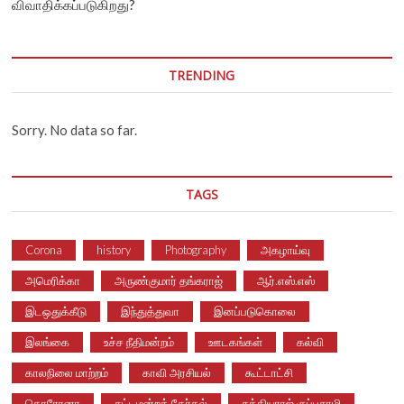
விவாதிக்கப்படுகிறது?
TRENDING
Sorry. No data so far.
TAGS
Corona
history
Photography
அகழாய்வு
அமெரிக்கா
அருண்குமார் தங்கராஜ்
ஆர்.எஸ்.எஸ்
இடஒதுக்கீடு
இந்துத்துவா
இனப்படுகொலை
இலங்கை
உச்ச நீதிமன்றம்
ஊடகங்கள்
கல்வி
காலநிலை மாற்றம்
காவி அரசியல்
கூட்டாட்சி
கொரோனா
சட்டமன்றத் தேர்தல்
சத்தியராஜ் குப்புசாமி