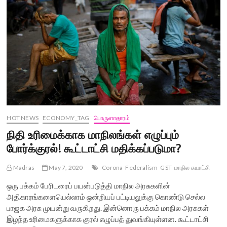
HOT NEWS
ECONOMY_TAG
பொருளாதாரம்
நிதி உரிமைக்காக மாநிலங்கள் எழுப்பும்
போர்க்குரல்! கூட்டாட்சி மதிக்கப்படுமா?
Madras
May 7, 2020
Corona
Federalism
GST
மாநில சுயாட்சி
ஒரு பக்கம் பேரிடரைப் பயன்படுத்தி மாநில அரசுகளின்
அதிகாரங்களையெல்லாம் ஒன்றியப் பட்டியலுக்கு கொண்டு செல்ல
பாஜக அரசு முயன்று வருகிறது. இன்னொரு பக்கம் மாநில அரசுகள்
இழந்த உரிமைகளுக்காக குரல் எழுப்பத் துவங்கியுள்ளன. கூட்டாட்சி