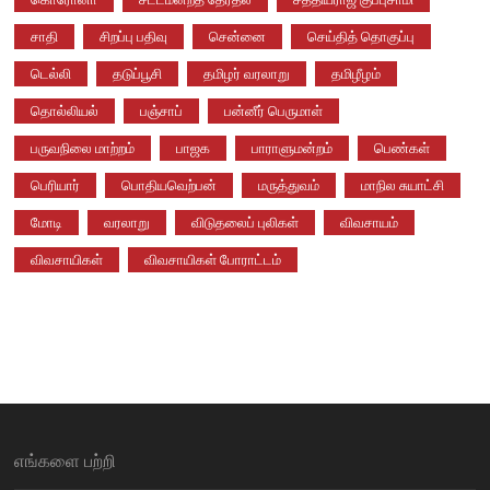
சாதி
சிறப்பு பதிவு
சென்னை
செய்தித் தொகுப்பு
டெல்லி
தடுப்பூசி
தமிழர் வரலாறு
தமிழீழம்
தொல்லியல்
பஞ்சாப்
பன்னீர் பெருமாள்
பருவநிலை மாற்றம்
பாஜக
பாராளுமன்றம்
பெண்கள்
பெரியார்
பொதியவெற்பன்
மருத்துவம்
மாநில சுயாட்சி
மோடி
வரலாறு
விடுதலைப் புலிகள்
விவசாயம்
விவசாயிகள்
விவசாயிகள் போராட்டம்
எங்களை பற்றி