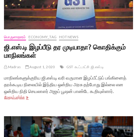
பொருளாதாரம்
ECONOMY_TAG
HOT NEWS
ஜி.எஸ்.டி இழப்பீடு தர முடியாதா? கொதிக்கும்
மாநிலங்கள்
Madras
August 1, 2020
GST
கூட்டாட்சி
ஜி.எஸ்.டி
மாநிலங்களுக்குரிய ஜி.எஸ்.டி வரி வருமான இழப்பீட்டுப் பங்கினைத்
தரக்கூடிய நிலையில் இந்திய ஒன்றிய அரசு தற்போது இல்லை என
ஒன்றிய நிதி செயலாளர் அஜய் பூஷன் பாண்டே கூறியுள்ளார்.
ஜி.எஸ்.டி
மேலும் பார்க்க
இழப்பீடு
தர
முடியாதா?
கொதிக்கும்
மாநிலங்கள்