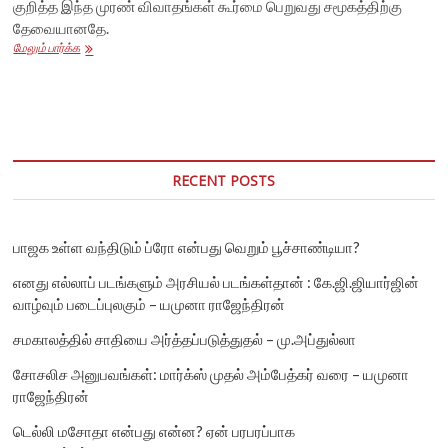
குறித்த இந்த முரண் விவாதங்கள் கூர்மை பெறுவது சமூகத்திற்கு
தேவையானதே.
நிதி
மேலும் பார்க்க
உரிமைக்காக
மாநிலங்கள்
எழுப்பும்
போர்க்குரல்!
கூட்டாட்சி
மதிக்கப்படுமா?
RECENT POSTS
பாஜக உள்ள வந்திடும் ப்ரோ என்பது வெறும் பூச்சாண்டியா?
எனது எல்லாப் படங்களும் அரசியல் படங்கள்தான் : கே.ஜி.ஜியார்ஜின்
வாழ்வும் படைப்புலகும் – யமுனா ராஜேந்திரன்
சமகாலத்தில் சாதியை அர்த்தப்படுத்துதல் – மு.அப்துல்லா
சோசலிச அனுபவங்கள்: மார்க்ஸ் முதல் அம்பேத்கர் வரை – யமுனா
ராஜேந்திரன்
டெல்லி மசோதா என்பது என்ன? ஏன் பரபரப்பாக