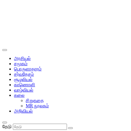
அரசியல்
சமூகம்
பொருளாதாரம்
சர்வதேசம்
சூழலியல்
காணொளி
வாழ்வியல்
கலை
சிறுகதை
MR நூலகம்
அறிவியல்
தேடு