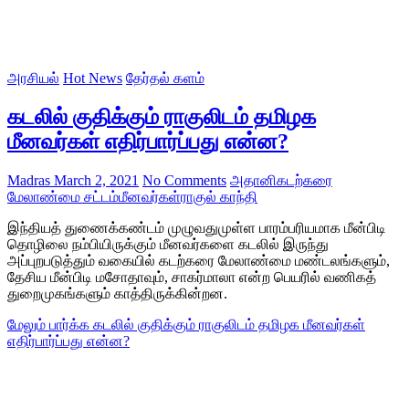
அரசியல்
Hot News
தேர்தல் களம்
கடலில் குதிக்கும் ராகுலிடம் தமிழக
மீனவர்கள் எதிர்பார்ப்பது என்ன?
Madras
March 2, 2021
No Comments
அதானி
கடற்கரை
மேலாண்மை சட்டம்
மீனவர்கள்
ராகுல் காந்தி
இந்தியத் துணைக்கண்டம் முழுவதுமுள்ள பாரம்பரியமாக மீன்பிடி
தொழிலை நம்பியிருக்கும் மீனவர்களை கடலில் இருந்து
அப்புறபடுத்தும் வகையில் கடற்கரை மேலாண்மை மண்டலங்களும்,
தேசிய மீன்பிடி மசோதாவும், சாகர்மாலா என்ற பெயரில் வணிகத்
துறைமுகங்களும் காத்திருக்கின்றன.
மேலும் பார்க்க
கடலில் குதிக்கும் ராகுலிடம் தமிழக மீனவர்கள்
எதிர்பார்ப்பது என்ன?