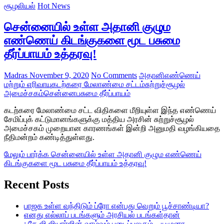
சூழலியல்
Hot News
சென்னையில் உள்ள அதானி குழும
எண்ணெய் கிடங்குகளை மூட பசுமை
தீர்ப்பாயம் உத்தரவு!
Madras
November 9, 2020
No Comments
அதானி
எண்ணெய்
மற்றும் எரிவாயு
கடற்கரை மேலாண்மை சட்டம்
சுற்றுச்சூழல்
அமைச்சகம்
சென்னை
பசுமை தீர்ப்பாயம்
கடற்கரை மேலாண்மை சட்ட விதிகளை மீறியுள்ள இந்த எண்ணெய்
சேமிப்புக் கட்டுமானங்களுக்கு மத்திய அரசின் சுற்றுச்சூழல்
அமைச்சகம் முறையான காரணங்கள் இன்றி அனுமதி வழங்கியதை
நீதிமன்றம் கண்டித்துள்ளது.
மேலும் பார்க்க
சென்னையில் உள்ள அதானி குழும எண்ணெய்
கிடங்குகளை மூட பசுமை தீர்ப்பாயம் உத்தரவு!
Recent Posts
பாஜக உள்ள வந்திடும் ப்ரோ என்பது வெறும் பூச்சாண்டியா?
எனது எல்லாப் படங்களும் அரசியல் படங்கள்தான்
: கே.ஜி.ஜியார்ஜின் வாழ்வும் படைப்புலகும் – யமுனா