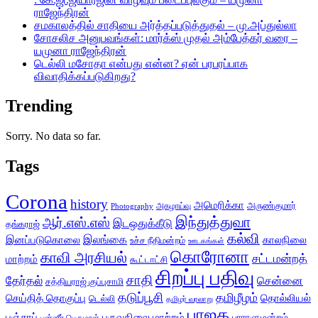
ராஜேந்திரன்
சமகாலத்தில் சாதியை அர்த்தப்படுத்துதல் – மு.அப்துல்லா
சோசலிச அனுபவங்கள்: மார்க்ஸ் முதல் அம்பேத்கர் வரை –
யமுனா ராஜேந்திரன்
டெல்லி மசோதா என்பது என்ன? ஏன் பரபரப்பாக
விவாதிக்கப்படுகிறது?
Trending
Sorry. No data so far.
Tags
Corona
history
அமெரிக்கா
அருண்குமார்
அகழாய்வு
Photography
இந்துத்துவா
ஆர்.எஸ்.எஸ்
இடஒதுக்கீடு
தங்கராஜ்
கல்வி
இலங்கை
இனப்படுகொலை
காலநிலை
உச்ச நீதிமன்றம்
ஊடகங்கள்
கொரோனா
காவி அரசியல்
சட்டமன்றத்
மாற்றம்
கூட்டாட்சி
சிறப்பு பதிவு
சாதி
தேர்தல்
சென்னை
சத்தியராஜ் குப்புசாமி
தடுப்பூசி
தமிழீழம்
செய்தித் தொகுப்பு
தொல்லியல்
டெல்லி
தமிழர் வரலாறு
பாஜக
பஞ்சாப்
பருவநிலை மாற்றம்
பாராளுமன்றம்