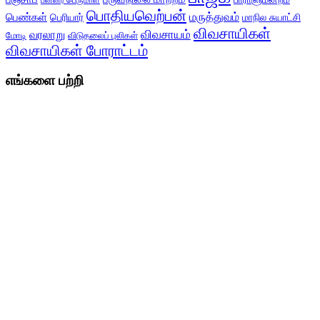
பன்னீர் பெருமாள்
பொதியவெற்பன்
மருத்துவம்
பெண்கள்
பெரியார்
மாநில சுயாட்சி
விவசாயிகள்
விவசாயம்
வரலாறு
மோடி
விடுதலைப் புலிகள்
விவசாயிகள் போராட்டம்
எங்களை பற்றி