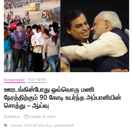
லட்சம்
வாடிக்கையாளர்களை
இழந்துள்ள
ஜியோ
நிறுவனம்
பொருளாதாரம்
HOT NEWS
ஊரடங்கின்போது ஒவ்வொரு மணி
நேரத்திற்கும் 90 கோடி உயர்ந்த அம்பானியின்
சொத்து – ஆய்வு
Madras
October 8, 2020
Corona
அம்பானி
ஊரடங்கு
பணக்காரர்கள்