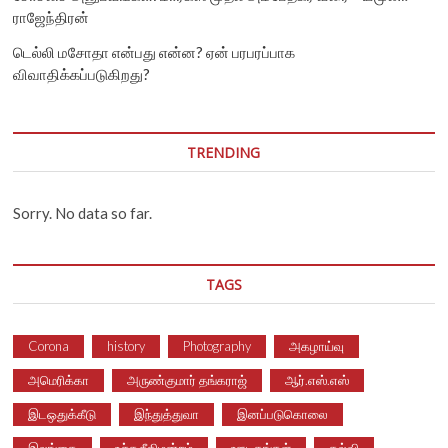
ராஜேந்திரன்
டெல்லி மசோதா என்பது என்ன? ஏன் பரபரப்பாக
விவாதிக்கப்படுகிறது?
TRENDING
Sorry. No data so far.
TAGS
Corona
history
Photography
அகழாய்வு
அமெரிக்கா
அருண்குமார் தங்கராஜ்
ஆர்.எஸ்.எஸ்
இடஒதுக்கீடு
இந்துத்துவா
இனப்படுகொலை