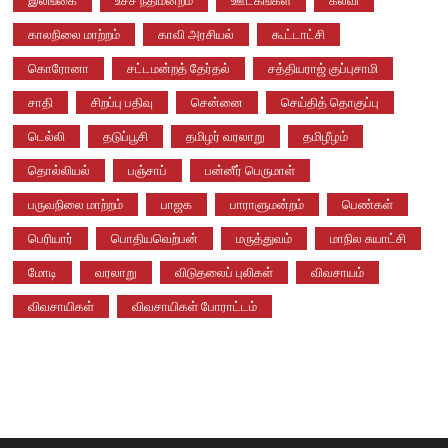
இலங்கை
உச்ச நீதிமன்றம்
ஊடகங்கள்
கல்வி
காலநிலை மாற்றம்
காவி அரசியல்
கூட்டாட்சி
கொரோனா
சட்டமன்றத் தேர்தல்
சத்தியராஜ் குப்புசாமி
சாதி
சிறப்பு பதிவு
சென்னை
செய்தித் தொகுப்பு
டெல்லி
தடுப்பூசி
தமிழர் வரலாறு
தமிழீழம்
தொல்லியல்
பஞ்சாப்
பன்னீர் பெருமாள்
பருவநிலை மாற்றம்
பாஜக
பாராளுமன்றம்
பெண்கள்
பெரியார்
பொதியவெற்பன்
மருத்துவம்
மாநில சுயாட்சி
மோடி
வரலாறு
விடுதலைப் புலிகள்
விவசாயம்
விவசாயிகள்
விவசாயிகள் போராட்டம்