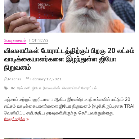
பொருளாதாரம்
HOT NEWS
விவசாயிகள் போராட்டத்திற்குப் பிறகு 20 லட்சம்
வாடிக்கையாளர்களை இழந்துள்ள ஜியோ
நிறுவனம்
Madras
February 19, 2021
JIo
அம்பானி
ஜியோ
ரிலையன்ஸ்
விவசாயிகள் போராட்டம்
பஞ்சாப் மற்றும் ஹரியானா ஆகிய இரண்டு மாநிலங்களில் மட்டும் 20
லட்சம் வாடிக்கையாளர்களை ஜியோ நிறுவனம் இழந்திருப்பதாக TRAI
வெளியிட்ட சமீபத்திய தரவுகளிலிருந்து தெரியவந்துள்ளது.
விவசாயிகள்
மேலும் பார்க்க
போராட்டத்திற்குப்
பிறகு
20