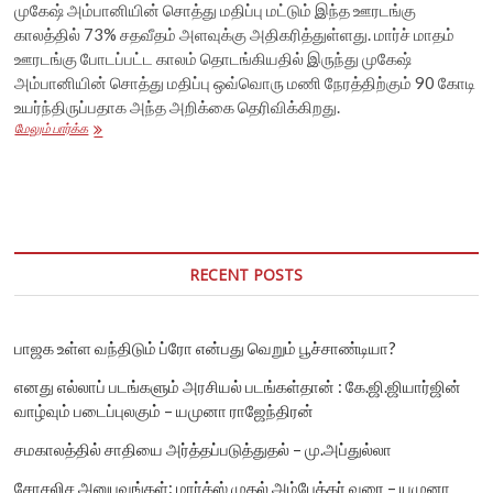
முகேஷ் அம்பானியின் சொத்து மதிப்பு மட்டும் இந்த ஊரடங்கு
காலத்தில் 73% சதவீதம் அளவுக்கு அதிகரித்துள்ளது. மார்ச் மாதம்
ஊரடங்கு போடப்பட்ட காலம் தொடங்கியதில் இருந்து முகேஷ்
அம்பானியின் சொத்து மதிப்பு ஒவ்வொரு மணி நேரத்திற்கும் 90 கோடி
உயர்ந்திருப்பதாக அந்த அறிக்கை தெரிவிக்கிறது.
ஊரடங்கின்போது
மேலும் பார்க்க
ஒவ்வொரு
மணி
நேரத்திற்கும்
90
கோடி
உயர்ந்த
அம்பானியின்
RECENT POSTS
சொத்து
–
ஆய்வு
பாஜக உள்ள வந்திடும் ப்ரோ என்பது வெறும் பூச்சாண்டியா?
எனது எல்லாப் படங்களும் அரசியல் படங்கள்தான் : கே.ஜி.ஜியார்ஜின்
வாழ்வும் படைப்புலகும் – யமுனா ராஜேந்திரன்
சமகாலத்தில் சாதியை அர்த்தப்படுத்துதல் – மு.அப்துல்லா
சோசலிச அனுபவங்கள்: மார்க்ஸ் முதல் அம்பேத்கர் வரை – யமுனா