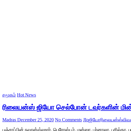
சமூகம்
Hot News
ரிலையன்ஸ் ஜியோ செல்போன் டவர்களின் மின
Madras
December 25, 2020
No Comments
JIo
ஜியோ
ரிலையன்ஸ்
விவ
பஞ்சாப்பின் நவான்ஷ்ஹார், பெரோஸ்பூர், மன்ஸா, பர்னாலா, பசில்க