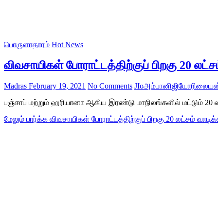
பொருளாதாரம்
Hot News
விவசாயிகள் போராட்டத்திற்குப் பிறகு 20 ல
Madras
February 19, 2021
No Comments
JIo
அம்பானி
ஜியோ
ரிலையன
பஞ்சாப் மற்றும் ஹரியானா ஆகிய இரண்டு மாநிலங்களில் மட்டும் 20
மேலும் பார்க்க
விவசாயிகள் போராட்டத்திற்குப் பிறகு 20 லட்சம் வ