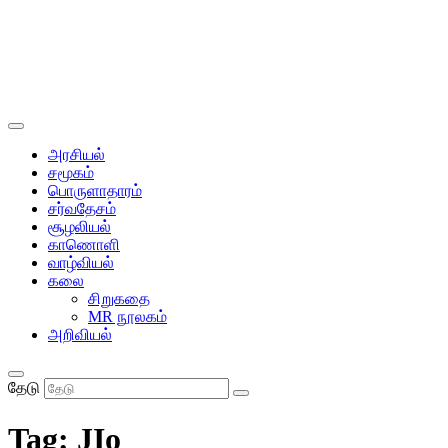
அரசியல்
சமூகம்
பொருளாதாரம்
சர்வதேசம்
சூழலியல்
காணொளி
வாழ்வியல்
கலை
சிறுகதை
MR நூலகம்
அறிவியல்
தேடு
Tag:
JIo