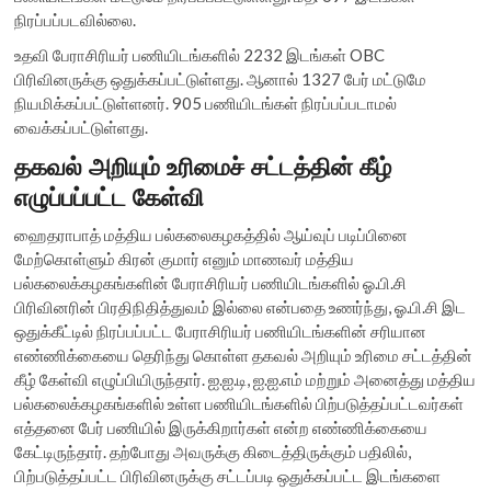
நிரப்பப்படவில்லை.
உதவி பேராசிரியர் பணியிடங்களில் 2232 இடங்கள் OBC
பிரிவினருக்கு ஒதுக்கப்பட்டுள்ளது. ஆனால் 1327 பேர் மட்டுமே
நியமிக்கப்பட்டுள்ளனர். 905 பணியிடங்கள் நிரப்பப்படாமல்
வைக்கப்பட்டுள்ளது.
தகவல் அறியும் உரிமைச் சட்டத்தின் கீழ்
எழுப்பப்பட்ட கேள்வி
ஹைதராபாத் மத்திய பல்கலைகழகத்தில் ஆய்வுப் படிப்பினை
மேற்கொள்ளும் கிரன் குமார் எனும் மாணவர் மத்திய
பல்கலைக்கழகங்களின் பேராசிரியர் பணியிடங்களில் ஓ.பி.சி
பிரிவினரின் பிரதிநிதித்துவம் இல்லை என்பதை உணர்ந்து, ஓ.பி.சி இட
ஒதுக்கீட்டில் நிரப்பப்பட்ட பேராசிரியர் பணியிடங்களின் சரியான
எண்ணிக்கையை தெரிந்து கொள்ள தகவல் அறியும் உரிமை சட்டத்தின்
கீழ் கேள்வி எழுப்பியிருந்தார். ஐ.ஐ.டி, ஐ.ஐ.எம் மற்றும் அனைத்து மத்திய
பல்கலைக்கழகங்களில் உள்ள பணியிடங்களில் பிற்படுத்தப்பட்டவர்கள்
எத்தனை பேர் பணியில் இருக்கிறார்கள் என்ற எண்ணிக்கையை
கேட்டிருந்தார். தற்போது அவருக்கு கிடைத்திருக்கும் பதிலில்,
பிற்படுத்தப்பட்ட பிரிவினருக்கு சட்டப்படி ஒதுக்கப்பட்ட இடங்களை