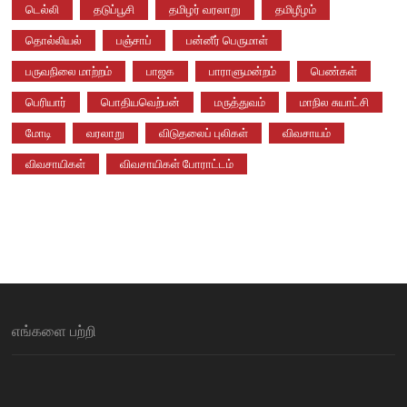
டெல்லி
தடுப்பூசி
தமிழர் வரலாறு
தமிழீழம்
தொல்லியல்
பஞ்சாப்
பன்னீர் பெருமாள்
பருவநிலை மாற்றம்
பாஜக
பாராளுமன்றம்
பெண்கள்
பெரியார்
பொதியவெற்பன்
மருத்துவம்
மாநில சுயாட்சி
மோடி
வரலாறு
விடுதலைப் புலிகள்
விவசாயம்
விவசாயிகள்
விவசாயிகள் போராட்டம்
எங்களை பற்றி