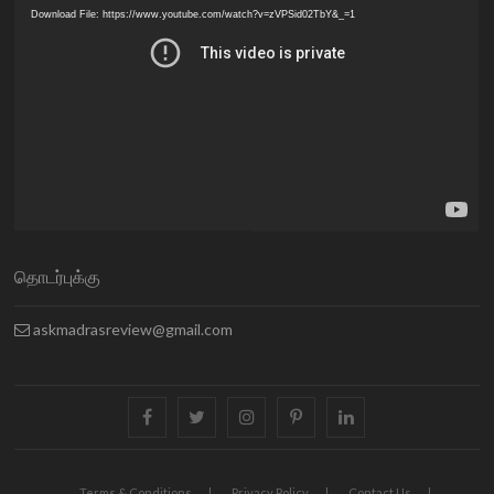
Player
Download File: https://www.youtube.com/watch?v=zVPSid02TbY&_=1
தொடர்புக்கு
askmadrasreview@gmail.com
facebook
twitter
instagram
pinterest
linkedin
Terms & Conditions
Privacy Policy
Contact Us