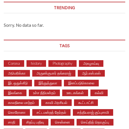
TRENDING
Sorry. No data so far.
TAGS
Corona
history
Photography
அகழாய்வு
அமெரிக்கா
அருண்குமார் தங்கராஜ்
ஆர்.எஸ்.எஸ்
இடஒதுக்கீடு
இந்துத்துவா
இனப்படுகொலை
இலங்கை
உச்ச நீதிமன்றம்
ஊடகங்கள்
கல்வி
காலநிலை மாற்றம்
காவி அரசியல்
கூட்டாட்சி
கொரோனா
சட்டமன்றத் தேர்தல்
சத்தியராஜ் குப்புசாமி
சாதி
சிறப்பு பதிவு
சென்னை
செய்தித் தொகுப்பு