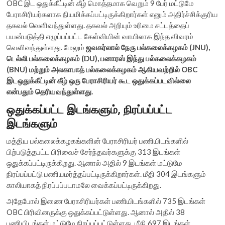
OBC இட ஒதுக்கீட்டின் கீழ் மொத்தமாக வெறும் 9 பேர் மட்டுமே
பேராசிரியர்களாக நியமிக்கப்பட்டிருக்கிறார்கள் எனும் அதிர்ச்சிக்குரிய
தகவல் வெளிவந்துள்ளது. தகவல் அறியும் உரிமை சட்டத்தைப்
பயன்படுத்தி எழுப்பப்பட்ட கேள்வியின் வாயிலாக இந்த விவரம்
வெளிவந்துள்ளது. மேலும்
ஜவகர்லால் நேரு பல்கலைக்கழகம் (JNU),
டெல்லி பல்கலைக்கழகம் (DU), பனாரஸ் இந்து பல்கலைக்கழகம்
(BNU) மற்றும் அலகாபாத் பல்கலைக்கழகம் ஆகியவற்றில் OBC
இடஒதுக்கீட்டின் கீழ் ஒரு பேராசிரியர் கூட ஒதுக்கப்படவில்லை
என்பதும் தெரியவந்துள்ளது.
ஒதுக்கப்பட்ட இடங்களும், நிரப்பப்பட்ட
இடங்களும்
மத்திய பல்கலைக்கழகங்களின் பேராசிரியர் பணியிடங்களில்
பிற்படுத்தபட்ட பிரிவைச் சேர்ந்தவர்களுக்கு 313 இடங்கள்
ஒதுக்கப்பட்டிருக்கிறது. ஆனால் அதில் 9 இடங்கள் மட்டுமே
நிரப்பப்பட்டு பணியமர்த்தப்பட்டிருக்கிறார்கள். மீதி 304 இடங்களும்
காலியாகத் நிரப்பப்படாமலே வைக்கப்பட்டிருக்கிறது.
அதேபோல் இணை பேராசிரியர்கள் பணியிடங்களில் 735 இடங்கள்
OBC பிரிவினருக்கு ஒதுக்கப்பட்டுள்ளது. ஆனால் அதில் 38
பணியிடங்கள் மட்டுமே நிரப்பப்பட்டுள்ளது. மீதி 697 இடங்கள்