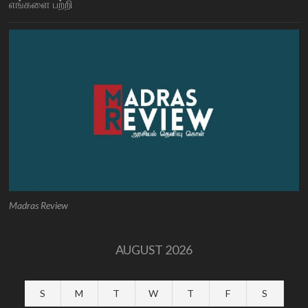
எங்களை பற்றி
Madras Review
AUGUST 2026
S
M
T
W
T
F
S