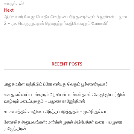
navigation
வாருங்கள்!
Next
Next
post:
ஆய்வாளர் வே.மு.பொதியவெற்பன் பரிந்துரைக்கும் 5 நூல்கள் – நூல்
2 – .மு. சிவகுருநாதன் தொகுத்த ”ஏ.ஜி.கே எனும் போராளி’
RECENT POSTS
பாஜக உள்ள வந்திடும் ப்ரோ என்பது வெறும் பூச்சாண்டியா?
எனது எல்லாப் படங்களும் அரசியல் படங்கள்தான் : கே.ஜி.ஜியார்ஜின்
வாழ்வும் படைப்புலகும் – யமுனா ராஜேந்திரன்
சமகாலத்தில் சாதியை அர்த்தப்படுத்துதல் – மு.அப்துல்லா
சோசலிச அனுபவங்கள்: மார்க்ஸ் முதல் அம்பேத்கர் வரை – யமுனா
ராஜேந்திரன்