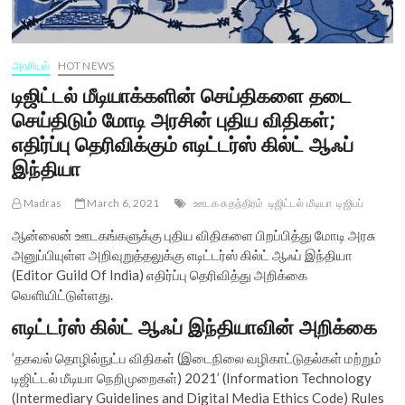
அரசியல்
HOT NEWS
டிஜிட்டல் மீடியாக்களின் செய்திகளை தடை
செய்திடும் மோடி அரசின் புதிய விதிகள்;
எதிர்ப்பு தெரிவிக்கும் எடிட்டர்ஸ் கில்ட் ஆஃப்
இந்தியா
Madras
March 6, 2021
ஊடக சுதந்திரம்
டிஜிட்டல் மீடியா
டிஜிபப்
ஆன்லைன் ஊடகங்களுக்கு புதிய விதிகளை பிறப்பித்து மோடி அரசு
அனுப்பியுள்ள அறிவுறுத்தலுக்கு எடிட்டர்ஸ் கில்ட் ஆஃப் இந்தியா
(Editor Guild Of India) எதிர்ப்பு தெரிவித்து அறிக்கை
வெளியிட்டுள்ளது.
எடிட்டர்ஸ் கில்ட் ஆஃப் இந்தியாவின் அறிக்கை
’தகவல் தொழில்நுட்ப விதிகள் (இடைநிலை வழிகாட்டுதல்கள் மற்றும்
டிஜிட்டல் மீடியா நெறிமுறைகள்) 2021’ (Information Technology
(Intermediary Guidelines and Digital Media Ethics Code) Rules