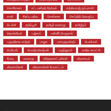
கொரோனா
சட்டமன்றத் தேர்தல்
சத்தியராஜ் குப்புசாமி
சாதி
சிறப்பு பதிவு
சென்னை
செய்தித் தொகுப்பு
டெல்லி
தடுப்பூசி
தமிழர் வரலாறு
தமிழீழம்
தொல்லியல்
பஞ்சாப்
பன்னீர் பெருமாள்
பருவநிலை மாற்றம்
பாஜக
பாராளுமன்றம்
பெண்கள்
பெரியார்
பொதியவெற்பன்
மருத்துவம்
மாநில சுயாட்சி
மோடி
வரலாறு
விடுதலைப் புலிகள்
விவசாயம்
விவசாயிகள்
விவசாயிகள் போராட்டம்