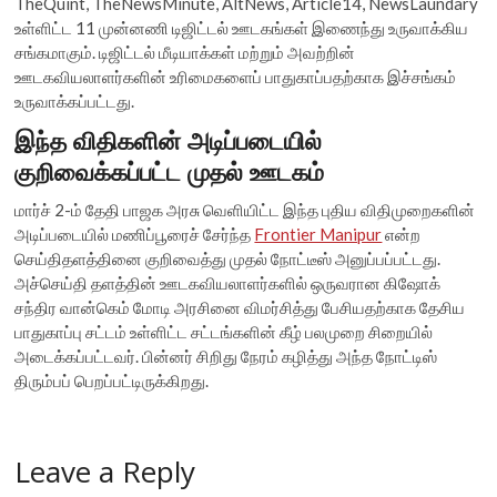
TheQuint, TheNewsMinute, AltNews, Article14, NewsLaundary
உள்ளிட்ட 11 முன்னணி டிஜிட்டல் ஊடகங்கள் இணைந்து உருவாக்கிய
சங்கமாகும். டிஜிட்டல் மீடியாக்கள் மற்றும் அவற்றின்
ஊடகவியலாளர்களின் உரிமைகளைப் பாதுகாப்பதற்காக இச்சங்கம்
உருவாக்கப்பட்டது.
இந்த விதிகளின் அடிப்படையில்
குறிவைக்கப்பட்ட முதல் ஊடகம்
மார்ச் 2-ம் தேதி பாஜக அரசு வெளியிட்ட இந்த புதிய விதிமுறைகளின்
அடிப்படையில் மணிப்பூரைச் சேர்ந்த
Frontier Manipur
என்ற
செய்திதளத்தினை குறிவைத்து முதல் நோட்டீஸ் அனுப்பப்பட்டது.
அச்செய்தி தளத்தின் ஊடகவியலாளர்களில் ஒருவரான கிஷோக்
சந்திர வான்கெம் மோடி அரசினை விமர்சித்து பேசியதற்காக தேசிய
பாதுகாப்பு சட்டம் உள்ளிட்ட சட்டங்களின் கீழ் பலமுறை சிறையில்
அடைக்கப்பட்டவர். பின்னர் சிறிது நேரம் கழித்து அந்த நோட்டிஸ்
திரும்பப் பெறப்பட்டிருக்கிறது.
Leave a Reply