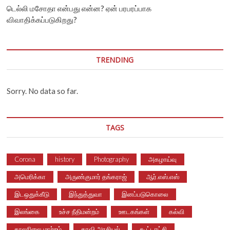
டெல்லி மசோதா என்பது என்ன? ஏன் பரபரப்பாக
விவாதிக்கப்படுகிறது?
TRENDING
Sorry. No data so far.
TAGS
Corona
history
Photography
அகழாய்வு
அமெரிக்கா
அருண்குமார் தங்கராஜ்
ஆர்.எஸ்.எஸ்
இடஒதுக்கீடு
இந்துத்துவா
இனப்படுகொலை
இலங்கை
உச்ச நீதிமன்றம்
ஊடகங்கள்
கல்வி
காலநிலை மாற்றம்
காவி அரசியல்
கூட்டாட்சி