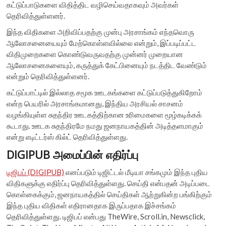
கட்டுப்பாடுகளை விதித்திட வழிசெய்வதாகவும் அவர்கள்
தெரிவித்துள்ளனர்.
இந்த விதிகளை அறிவிப்பதற்கு முன்பு அரசாங்கம் எந்தவொரு
ஆலோசனையையும் மேற்கொள்ளவில்லை என்றும், இப்படிப்பட்ட
விதிமுறைகளை கொண்டுவருவதற்கு முன்னர் முறையான
ஆலோசனைகளையும், கருத்துக் கேட்பினையும் நடத்திட வேண்டும்
என்றும் தெரிவித்துள்ளனர்.
கட்டுப்பாட்டில் இல்லாத சமூக ஊடகங்களை கட்டுப்படுத்துகிறோம்
என்ற பெயரில் அரசாங்கமானது, இந்திய அரசியல் சாசனம்
வழங்கியுள்ள சுதந்திர ஊடகத்திற்கான உரிமைகளை மூழ்கடிக்கக்
கூடாது. ஊடக சுதந்திரமே நமது ஜனநாயகத்தின் அடித்தளமாகும்
என்று எடிட்டர்ஸ் கில்ட் தெரிவித்துள்ளது.
DIGIPUB அமைப்பின் எதிர்ப்பு
டிஜிபப் (DIGIPUB)
எனப்படும் டிஜிட்டல் மீடியா சங்கமும் இந்த புதிய
விதிகளுக்கு எதிர்ப்பு தெரிவித்துள்ளது. செய்தி என்பதன் அடிப்படை
கொள்கைக்கும், ஜனநாயகத்தில் செய்திகள் ஆற்றுகின்ற பங்கிற்கும்
இந்த புதிய விதிகள் எதிரானதாக இருப்பதாக இச்சங்கம்
தெரிவித்துள்ளது. டிஜிபப் என்பது TheWire, Scroll.in, Newsclick,