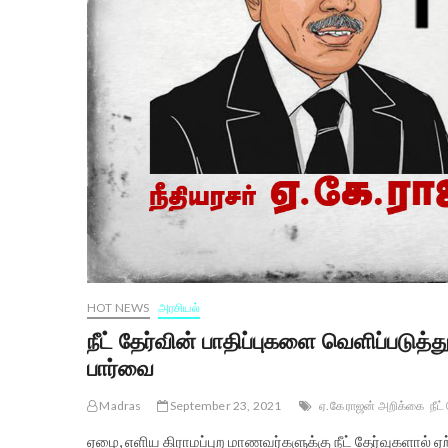
HOT NEWS
அரசியல்
நீட் தேர்வின் பாதிப்புகளை வெளிப்படுத்
பார்வை
Madras
September 23, 2021
ஏ.கே ராஜன் அறிக்கை
நீட்
ஏழை, எளிய கிராமப்புற மாணவர்களுக்கு நீட் தேர்வுகளால் ஏற்ப