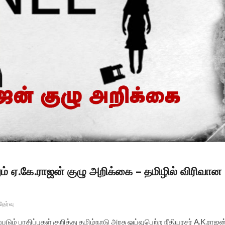
தும் ஏ.கே.ராஜன் குழு அறிக்கை – தமிழில் விரிவான
 தேர்வு
டும் பாதிப்புகள் குறித்து தமிழ்நாடு அரசு ஓய்வுபெற்ற நீதியரசர் A.K.ராஜன