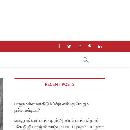
facebook
twitter
instagram
pinterest
linkedin
RECENT POSTS
பாஜக உள்ள வந்திடும் ப்ரோ என்பது வெறும்
பூச்சாண்டியா?
எனது எல்லாப் படங்களும் அரசியல் படங்கள்தான்
: கே.ஜி.ஜியார்ஜின் வாழ்வும் படைப்புலகும் – யமுனா