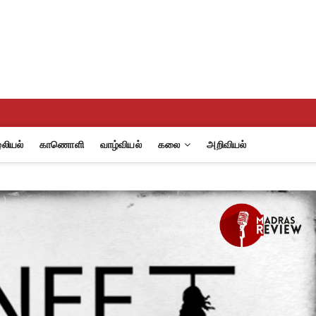
eview
A
லியல்
காணொளி
வாழ்வியல்
கலை
அறிவியல்