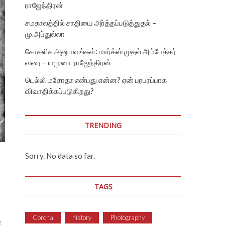
ராஜேந்திரன்
சமகாலத்தில் சாதியை அர்த்தப்படுத்துதல் –
மு.அப்துல்லா
சோசலிச அனுபவங்கள்: மார்க்ஸ் முதல் அம்பேத்கர்
வரை – யமுனா ராஜேந்திரன்
டெல்லி மசோதா என்பது என்ன? ஏன் பரபரப்பாக
விவாதிக்கப்படுகிறது?
TRENDING
Sorry. No data so far.
TAGS
Corona
history
Photography
்