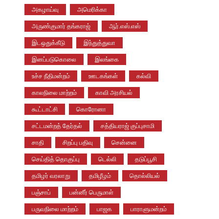
அகழாய்வு
அமெரிக்கா
அருண்குமார் தங்கராஜ்
ஆர்.எஸ்.எஸ்
இடஒதுக்கீடு
இந்துத்துவா
இனப்படுகொலை
இலங்கை
உச்ச நீதிமன்றம்
ஊடகங்கள்
கல்வி
காலநிலை மாற்றம்
காவி அரசியல்
கூட்டாட்சி
கொரோனா
சட்டமன்றத் தேர்தல்
சத்தியராஜ் குப்புசாமி
சாதி
சிறப்பு பதிவு
சென்னை
செய்தித் தொகுப்பு
டெல்லி
தடுப்பூசி
தமிழர் வரலாறு
தமிழீழம்
தொல்லியல்
பஞ்சாப்
பன்னீர் பெருமாள்
பருவநிலை மாற்றம்
பாஜக
பாராளுமன்றம்