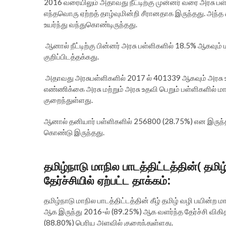
2016 வரையிலும் அதாவது நீட்டிற்கு முன்னர் வரை அரசு ப
எந்தவொரு ஏற்றத் தாழ்வுமின்றி சீரானதாக இருந்தது. அந்
உயர்ந்து வந்துகொண்டிருந்தது.
ஆனால் நீட்டிற்கு பின்னர் அரசு பள்ளிகளில் 18.5% ஆகவும் 
குறிப்பிடத்தக்கது.
அதாவது அரசுபள்ளிகளில் 2017 ல் 401339 ஆகவும் அரசு 
எண்ணிக்கை அரசு மற்றும் அரசு உதவி பெறும் பள்ளிகளி
குறைந்துள்ளது.
ஆனால் தனியார் பள்ளிகளில் 256800 (28.75%) என இரு
கொண்டு இருந்தது.
தமிழ்நாடு மாநில பாடத்திட்டத்தின்( தமி
தேர்ச்சியில் ஏற்பட்ட தாக்கம்:
தமிழ்நாடு மாநில பாடத்திட்டத்தின் கீழ் தமிழ் வழி பயின்ற
ஆக இருந்து 2016-ல் (89.25%) ஆக வளர்ந்த தேர்ச்சி விகிதம
(88.80%) பெரிய அளவில் குறைந்துள்ளது.