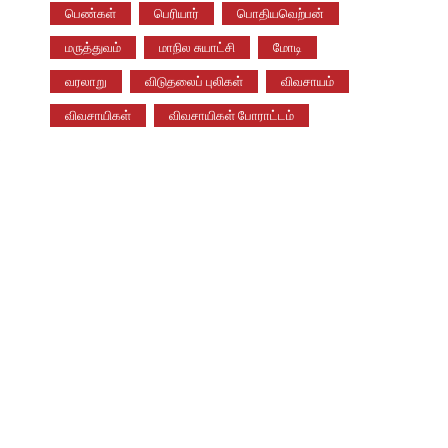
பெண்கள்
பெரியார்
பொதியவெற்பன்
மருத்துவம்
மாநில சுயாட்சி
மோடி
வரலாறு
விடுதலைப் புலிகள்
விவசாயம்
விவசாயிகள்
விவசாயிகள் போராட்டம்
்