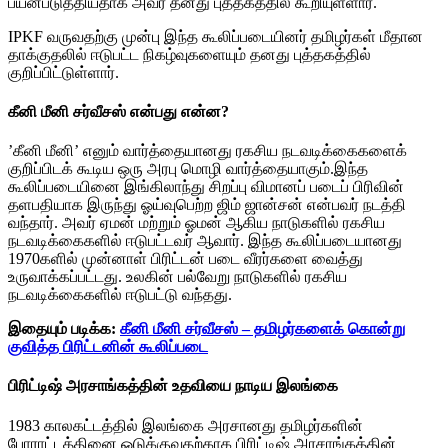
பயன்படுத்தியதாக அவர் தனது புத்தகத்தில் கூறியுள்ளார்.
IPKF வருவதற்கு முன்பு இந்த கூலிப்படையினர் தமிழர்கள் மீதான
தாக்குதலில் ஈடுபட்ட நிகழ்வுகளையும் தனது புத்தகத்தில்
குறிப்பிட்டுள்ளார்.
கீனி மீனி சர்வீசஸ் என்பது என்ன?
’கீனி மீனி’ எனும் வார்த்தையானது ரகசிய நடவடிக்கைகளைக்
குறிப்பிடக் கூடிய ஒரு அரபு மொழி வார்த்தையாகும்.இந்த
கூலிப்படையினை இங்கிலாந்து சிறப்பு விமானப் படைப் பிரிவின்
தளபதியாக இருந்து ஓய்வுபெற்ற ஜிம் ஜான்சன் என்பவர் நடத்தி
வந்தார். அவர் ஏமன் மற்றும் ஓமன் ஆகிய நாடுகளில் ரகசிய
நடவடிக்கைகளில் ஈடுபட்டவர் ஆவார். இந்த கூலிப்படையானது
1970களில் முன்னாள் பிரிட்டன் படை வீரர்களை வைத்து
உருவாக்கப்பட்டது. உலகின் பல்வேறு நாடுகளில் ரகசிய
நடவடிக்கைகளில் ஈடுபட்டு வந்தது.
இதையும் படிக்க:
கீனி மீனி சர்வீசஸ் – தமிழர்களைக் கொன்று
குவித்த பிரிட்டனின் கூலிப்படை
பிரிட்டிஷ் அரசாங்கத்தின் உதவியை நாடிய இலங்கை
1983 காலகட்டத்தில் இலங்கை அரசானது தமிழர்களின்
போராட்டத்தினை ஒடுக்குவதற்காக பிரிட்டிஷ் அரசாங்கத்தின்