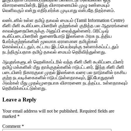
விசாரணையின்றி, இந்த விசாரணையில் முழு உண்மையும்
வெளிவரும் என்று எதிர்பார்க்க முடியாது என்பதே நிதர்சனம்.
லண்டனில் உள்ள தமிழ் தகவல் மையம் (Tamil Information Centre)
கீனி மீனி கூலிப்படையினரின் குற்றங்கள் குறித்த பல ஆதாரங்களை
காவல்துறையினருக்கு அனுப்பி வைத்துள்ளனர். பிரிட்டிஷ்
கூலிப்படையினரின் துணையோடு இலங்கை அரசு நடத்திய
போர்க்குற்றங்களின் மூலமாக ஏராளமான தமிழர்கள்
கொல்லப்பட்டதும், கட்டாய இடப்பெயர்வுக்கு உள்ளாக்கப்பட்டதும்
நடந்திருப்பதாக தமிழ் தகவல் மையம் தெரிவித்துள்ளது.
ஆயுதங்களுடன் ஹெலிகாப்டரில் வந்த கீனி மீனி கூலிப்படையினர்
தமிழ் மக்களின் மீது தாக்குதல்களில் ஈடுபட்டனர். இந்த கீனி மீனி
படையினர் நிகாரகுவா முதல் இலங்கை வரை பல நாடுகளில் ரகசிய
குற்ற நடவடிக்கைகளில் ஈடுபட்டுள்ளதாகவும், இப்போதுதான்
அவர்கள் மீது முதல்முறையாக விசாரணை நடத்தப்பட உள்ளதாகவும்
தெரிவிக்கப்பட்டுள்ளது.
Leave a Reply
Your email address will not be published.
Required fields are
marked
*
Comment
*