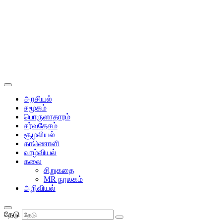
அரசியல்
சமூகம்
பொருளாதாரம்
சர்வதேசம்
சூழலியல்
காணொளி
வாழ்வியல்
கலை
சிறுகதை
MR நூலகம்
அறிவியல்
தேடு