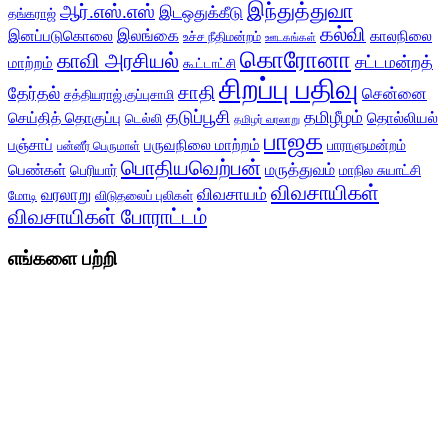
இந்துத்துவா
ஆர்.எஸ்.எஸ்
இடஒதுக்கீடு
தங்கராஜ்
கல்வி
இலங்கை
இனப்படுகொலை
காலநிலை
உச்ச நீதிமன்றம்
ஊடகங்கள்
கொரோனா
காவி அரசியல்
சட்டமன்றத்
மாற்றம்
கூட்டாட்சி
சிறப்பு பதிவு
சாதி
தேர்தல்
சென்னை
சத்தியராஜ் குப்புசாமி
தடுப்பூசி
தமிழீழம்
செய்தித் தொகுப்பு
தொல்லியல்
டெல்லி
தமிழர் வரலாறு
பாஜக
பஞ்சாப்
பருவநிலை மாற்றம்
பாராளுமன்றம்
பன்னீர் பெருமாள்
பொதியவெற்பன்
மருத்துவம்
பெண்கள்
பெரியார்
மாநில சுயாட்சி
விவசாயிகள்
விவசாயம்
வரலாறு
மோடி
விடுதலைப் புலிகள்
விவசாயிகள் போராட்டம்
எங்களை பற்றி