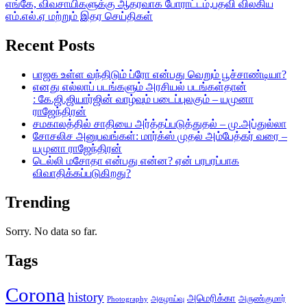
எங்கே, விவசாயிகளுக்கு ஆதரவாக போராட்டம்,பதவி விலகிய
எம்.எல்.ஏ மற்றும் இதர செய்திகள்
Recent Posts
பாஜக உள்ள வந்திடும் ப்ரோ என்பது வெறும் பூச்சாண்டியா?
எனது எல்லாப் படங்களும் அரசியல் படங்கள்தான்
: கே.ஜி.ஜியார்ஜின் வாழ்வும் படைப்புலகும் – யமுனா
ராஜேந்திரன்
சமகாலத்தில் சாதியை அர்த்தப்படுத்துதல் – மு.அப்துல்லா
சோசலிச அனுபவங்கள்: மார்க்ஸ் முதல் அம்பேத்கர் வரை –
யமுனா ராஜேந்திரன்
டெல்லி மசோதா என்பது என்ன? ஏன் பரபரப்பாக
விவாதிக்கப்படுகிறது?
Trending
Sorry. No data so far.
Tags
Corona
history
அமெரிக்கா
அருண்குமார்
அகழாய்வு
Photography