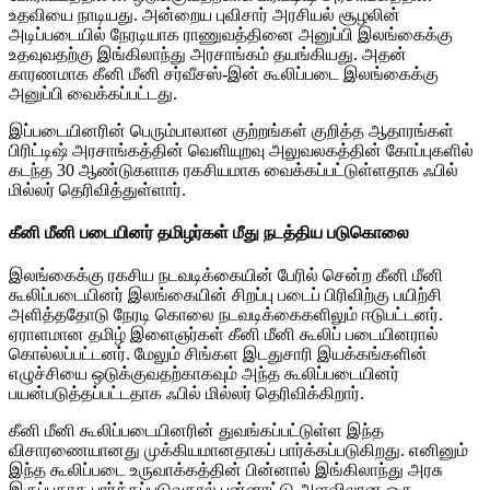
உதவியை நாடியது. அன்றைய புவிசார் அரசியல் சூழலின்
அடிப்படையில் நேரடியாக ராணுவத்தினை அனுப்பி இலங்கைக்கு
உதவுவதற்கு இங்கிலாந்து அரசாங்கம் தயங்கியது. அதன்
காரணமாக கீனி மீனி சர்வீசஸ்-இன் கூலிப்படை இலங்கைக்கு
அனுப்பி வைக்கப்பட்டது.
இப்படையினரின் பெரும்பாலான குற்றங்கள் குறித்த ஆதாரங்கள்
பிரிட்டிஷ் அரசாங்கத்தின் வெளியுறவு அலுவலகத்தின் கோப்புகளில்
கடந்த 30 ஆண்டுகளாக ரகசியமாக வைக்கப்பட்டுள்ளதாக ஃபில்
மில்லர் தெரிவித்துள்ளார்.
கீனி மீனி படையினர் தமிழர்கள் மீது நடத்திய படுகொலை
இலங்கைக்கு ரகசிய நடவடிக்கையின் பேரில் சென்ற கீனி மீனி
கூலிப்படையினர் இலங்கையின் சிறப்பு படைப் பிரிவிற்கு பயிற்சி
அளித்ததோடு நேரடி கொலை நடவடிக்கைகளிலும் ஈடுபட்டனர்.
ஏராளமான தமிழ் இளைஞர்கள் கீனி மீனி கூலிப் படையினரால்
கொல்லப்பட்டனர். மேலும் சிங்கள இடதுசாரி இயக்கங்களின்
எழுச்சியை ஒடுக்குவதற்காகவும் அந்த கூலிப்படையினர்
பயன்படுத்தப்பட்டதாக ஃபில் மில்லர் தெரிவிக்கிறார்.
கீனி மீனி கூலிப்படையினரின் துவங்கப்பட்டுள்ள இந்த
விசாரணையானது முக்கியமானதாகப் பார்க்கப்படுகிறது. எனினும்
இந்த கூலிப்படை உருவாக்கத்தின் பின்னால் இங்கிலாந்து அரசு
இருப்பதாக பார்க்கப்படுவதால் பன்னாட்டு அளவிலான ஒரு