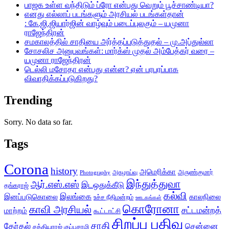
பாஜக உள்ள வந்திடும் ப்ரோ என்பது வெறும் பூச்சாண்டியா?
எனது எல்லாப் படங்களும் அரசியல் படங்கள்தான்
: கே.ஜி.ஜியார்ஜின் வாழ்வும் படைப்புலகும் – யமுனா
ராஜேந்திரன்
சமகாலத்தில் சாதியை அர்த்தப்படுத்துதல் – மு.அப்துல்லா
சோசலிச அனுபவங்கள்: மார்க்ஸ் முதல் அம்பேத்கர் வரை –
யமுனா ராஜேந்திரன்
டெல்லி மசோதா என்பது என்ன? ஏன் பரபரப்பாக
விவாதிக்கப்படுகிறது?
Trending
Sorry. No data so far.
Tags
Corona
history
அமெரிக்கா
அருண்குமார்
அகழாய்வு
Photography
இந்துத்துவா
ஆர்.எஸ்.எஸ்
இடஒதுக்கீடு
தங்கராஜ்
கல்வி
இலங்கை
இனப்படுகொலை
காலநிலை
உச்ச நீதிமன்றம்
ஊடகங்கள்
கொரோனா
காவி அரசியல்
சட்டமன்றத்
மாற்றம்
கூட்டாட்சி
சிறப்பு பதிவு
சாதி
தேர்தல்
சென்னை
சத்தியராஜ் குப்புசாமி