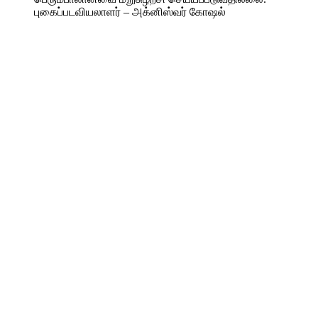
புகைப்படவியலாளர் – அக்னிஸ்வர் கோஷல்