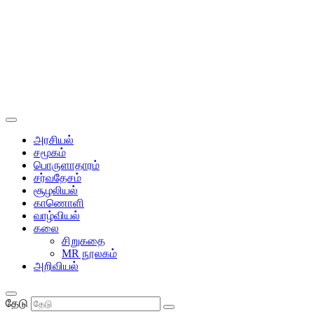
அரசியல்
சமூகம்
பொருளாதாரம்
சர்வதேசம்
சூழலியல்
காணொளி
வாழ்வியல்
கலை
சிறுகதை
MR நூலகம்
அறிவியல்
தேடு