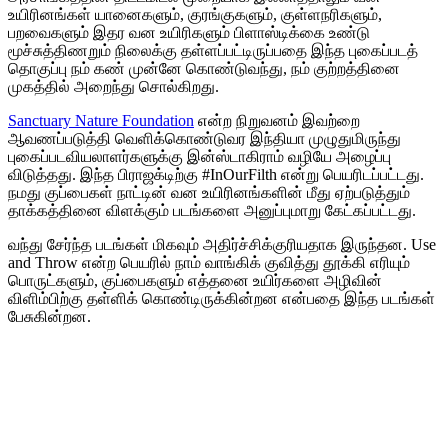
உயிரினங்கள் யானைகளும், குரங்குகளும், குள்ளநரிகளும்,
பறவைகளும் இதர வன உயிரிகளும் பிளாஸ்டிக்கை உண்டு
மூச்சுத்திணறும் நிலைக்கு தள்ளப்பட்டிருப்பதை இந்த புகைப்படத்
தொகுப்பு நம் கண் முன்னே கொண்டுவந்து, நம் குற்றத்தினை
முகத்தில் அறைந்து சொல்கிறது.
Sanctuary Nature Foundation
என்ற நிறுவனம் இவற்றை
ஆவணப்படுத்தி வெளிக்கொண்டுவர இந்தியா முழுதுமிருந்து
புகைப்படவியலாளர்களுக்கு இன்ஸ்டாகிராம் வழியே அழைப்பு
விடுத்தது. இந்த பிராஜக்டிற்கு #InOurFilth என்று பெயரிடப்பட்டது.
நமது குப்பைகள் நாட்டின் வன உயிரினங்களின் மீது ஏற்படுத்தும்
தாக்கத்தினை விளக்கும் படங்களை அனுப்புமாறு கேட்கப்பட்டது.
வந்து சேர்ந்த படங்கள் மிகவும் அதிர்ச்சிக்குரியதாக இருந்தன. Use
and Throw என்ற பெயரில் நாம் வாங்கிக் குவித்து தூக்கி எரியும்
பொருட்களும், குப்பைகளும் எத்தனை உயிர்களை அழிவின்
விளிம்பிற்கு தள்ளிக் கொண்டிருக்கின்றன என்பதை இந்த படங்கள்
பேசுகின்றன.