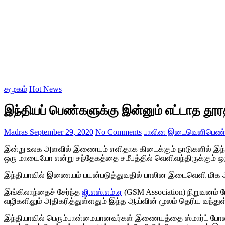
சமூகம்
Hot News
இந்தியப் பெண்களுக்கு இன்னும் எட்டாத தூரத
Madras
September 29, 2020
No Comments
பாலின இடைவெளி
பெண்
இன்று உலக அளவில் இணையம் எளிதாக கிடைக்கும் நாடுகளில் இந்தி
ஒரு மாயையோ என்று சந்தேகத்தை சமீபத்தில் வெளிவந்திருக்கும் ஒரு 
இந்தியாவில் இணையம் பயன்படுத்துவதில் பாலின இடைவெளி மிக அத
இங்கிலாந்தைச் சேர்ந்த
ஜி.எஸ்.எம்.ஏ
(GSM Association) நிறுவனம்
வழிகளிலும் அதிகரித்துள்ளதும் இந்த ஆய்வின் மூலம் தெரிய வந்துள
இந்தியாவில் பெரும்பான்மையானவர்கள் இணையத்தை ஸ்மார்ட் போ