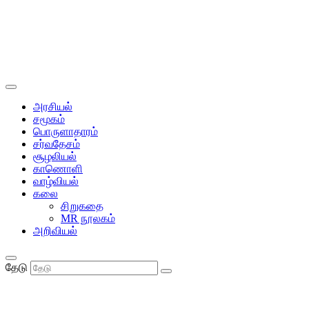
அரசியல்
சமூகம்
பொருளாதாரம்
சர்வதேசம்
சூழலியல்
காணொளி
வாழ்வியல்
கலை
சிறுகதை
MR நூலகம்
அறிவியல்
தேடு