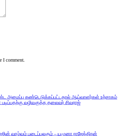
me I comment.
ண்ட அமைப்பு கண்டெடுக்கப்பட்டதால் ஆய்வாளர்கள் உற்சாகம்
 படிப்பதற்கு வழிவகுத்த தலைவர் சிவராஜ்
ஜின் வாழ்வும் படைப்புலகும் – யமுனா ராஜேந்திரன்