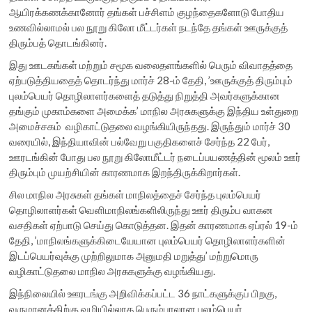
ஆயிரக்கணக்கானோர் தங்கள் பச்சிளம் குழந்தைகளோடு போதிய
உணவில்லாமல் பல நூறு கிலோ மீட்டர்கள் நடந்தே தங்கள் ஊருக்குத்
திரும்பத் தொடங்கினர்.
இது ஊடகங்கள் மற்றும் சமூக வலைதளங்களில் பெரும் விவாதத்தை
ஏற்படுத்தியதைத் தொடர்ந்து மார்ச் 28-ம் தேதி, ’ஊருக்குத் திரும்பும்
புலம்பெயர் தொழிலாளர்களைத் தடுத்து நிறுத்தி அவர்களுக்கான
தங்கும் முகாம்களை அமைக்க’ மாநில அரசுகளுக்கு இந்திய உள்துறை
அமைச்சகம் வழிகாட்டுதலை வழங்கியிருந்தது. இருந்தும் மார்ச் 30
வரையில், இந்தியாவின் பல்வேறு பகுதிகளைச் சேர்ந்த 22 பேர்,
ஊரடங்கின் போது பல நூறு கிலோமீட்டர் நடைப்பயணத்தின் மூலம் ஊர்
திரும்பும் முயற்சியின் காரணமாக இறந்திருக்கிறார்கள்.
சில மாநில அரசுகள் தங்கள் மாநிலத்தைச் சேர்ந்த புலம்பெயர்
தொழிலாளர்கள் வெளிமாநிலங்களிலிருந்து ஊர் திரும்ப வாகன
வசதிகள் ஏற்பாடு செய்து கொடுத்தன. இதன் காரணமாக ஏப்ரல் 19-ம்
தேதி, ’மாநிலங்களுக்கிடையேயான புலம்பெயர் தொழிலாளர்களின்
இடப்பெயர்வுக்கு முற்றிலுமாக அனுமதி மறுத்து’ மற்றுமொரு
வழிகாட்டுதலை மாநில அரசுகளுக்கு வழங்கியது.
இந்நிலையில் ஊரடங்கு அறிவிக்கப்பட்ட 36 நாட்களுக்குப் பிறகு,
வருமானத்திற்கு வழியில்லாத பெரும்பாலான புலம்பெயர்