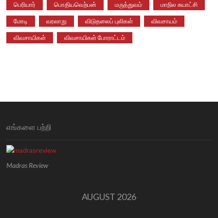
பெரியார்
பொதியவெற்பன்
மருத்துவம்
மாநில சுயாட்சி
மோடி
வரலாறு
விடுதலைப் புலிகள்
விவசாயம்
விவசாயிகள்
விவசாயிகள் போராட்டம்
எங்களை பற்றி
Madras Review
AUGUST 2026