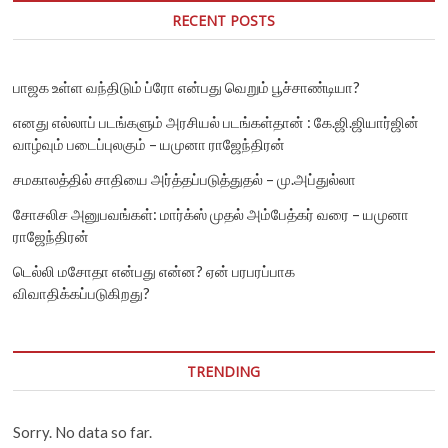
RECENT POSTS
பாஜக உள்ள வந்திடும் ப்ரோ என்பது வெறும் பூச்சாண்டியா?
எனது எல்லாப் படங்களும் அரசியல் படங்கள்தான் : கே.ஜி.ஜியார்ஜின்
வாழ்வும் படைப்புலகும் – யமுனா ராஜேந்திரன்
சமகாலத்தில் சாதியை அர்த்தப்படுத்துதல் – மு.அப்துல்லா
சோசலிச அனுபவங்கள்: மார்க்ஸ் முதல் அம்பேத்கர் வரை – யமுனா
ராஜேந்திரன்
டெல்லி மசோதா என்பது என்ன? ஏன் பரபரப்பாக
விவாதிக்கப்படுகிறது?
TRENDING
Sorry. No data so far.