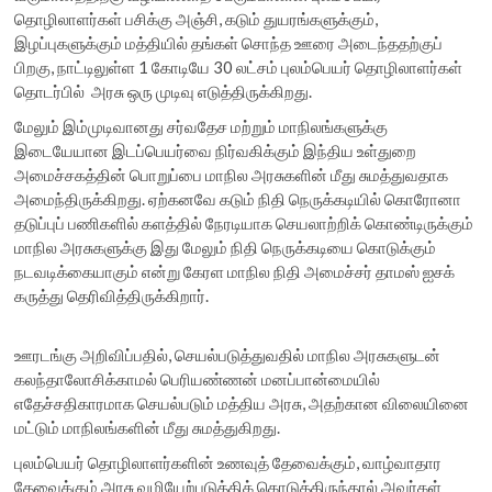
தொழிலாளர்கள் பசிக்கு அஞ்சி, கடும் துயரங்களுக்கும்,
இழப்புகளுக்கும் மத்தியில் தங்கள் சொந்த ஊரை அடைந்ததற்குப்
பிறகு, நாட்டிலுள்ள 1 கோடியே 30 லட்சம் புலம்பெயர் தொழிலாளர்கள்
தொடர்பில் அரசு ஒரு முடிவு எடுத்திருக்கிறது.
மேலும் இம்முடிவானது சர்வதேச மற்றும் மாநிலங்களுக்கு
இடையேயான இடப்பெயர்வை நிர்வகிக்கும் இந்திய உள்துறை
அமைச்சகத்தின் பொறுப்பை மாநில அரசுகளின் மீது சுமத்துவதாக
அமைந்திருக்கிறது. ஏற்கனவே கடும் நிதி நெருக்கடியில் கொரோனா
தடுப்புப் பணிகளில் களத்தில் நேரடியாக செயலாற்றிக் கொண்டிருக்கும்
மாநில அரசுகளுக்கு இது மேலும் நிதி நெருக்கடியை கொடுக்கும்
நடவடிக்கையாகும் என்று கேரள மாநில நிதி அமைச்சர் தாமஸ் ஐசக்
கருத்து தெரிவித்திருக்கிறார்.
ஊரடங்கு அறிவிப்பதில், செயல்படுத்துவதில் மாநில அரசுகளுடன்
கலந்தாலோசிக்காமல் பெரியண்ணன் மனப்பான்மையில்
எதேச்சதிகாரமாக செயல்படும் மத்திய அரசு, அதற்கான விலையினை
மட்டும் மாநிலங்களின் மீது சுமத்துகிறது.
புலம்பெயர் தொழிலாளர்களின் உணவுத் தேவைக்கும், வாழ்வாதார
தேவைக்கும் அரசு வழியேற்படுத்திக் கொடுத்திருந்தால் அவர்கள்