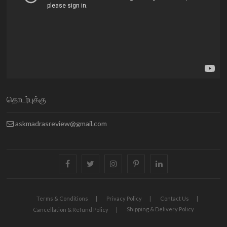
தொடர்புக்கு
askmadrasreview@gmail.com
facebook
twitter
instagram
pinterest
linkedin
Terms & Conditions
Privacy Policy
Contact Us
Shipping & Delivery Policy
Cancellation & Refund Policy