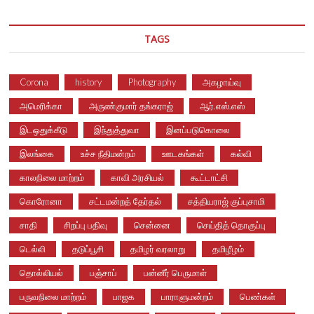
TAGS
Corona
history
Photography
அகழாய்வு
அமெரிக்கா
அருண்குமார் தங்கராஜ்
ஆர்.எஸ்.எஸ்
இடஒதுக்கீடு
இந்துத்துவா
இனப்படுகொலை
இலங்கை
உச்ச நீதிமன்றம்
ஊடகங்கள்
கல்வி
காலநிலை மாற்றம்
காவி அரசியல்
கூட்டாட்சி
கொரோனா
சட்டமன்றத் தேர்தல்
சத்தியராஜ் குப்புசாமி
சாதி
சிறப்பு பதிவு
சென்னை
செய்தித் தொகுப்பு
டெல்லி
தடுப்பூசி
தமிழர் வரலாறு
தமிழீழம்
தொல்லியல்
பஞ்சாப்
பன்னீர் பெருமாள்
பருவநிலை மாற்றம்
பாஜக
பாராளுமன்றம்
பெண்கள்