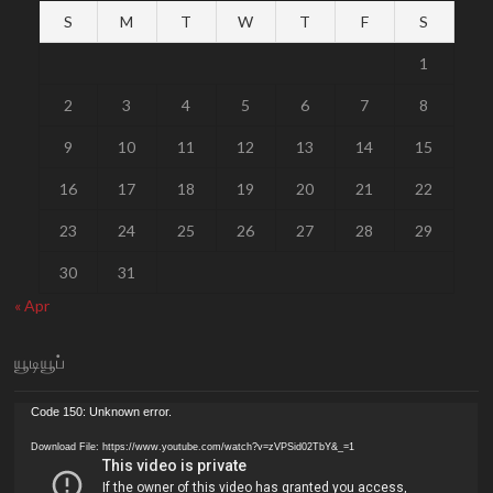
S
M
T
W
T
F
S
1
2
3
4
5
6
7
8
9
10
11
12
13
14
15
16
17
18
19
20
21
22
23
24
25
26
27
28
29
30
31
« Apr
யூடியூப்
Video
Code 150: Unknown error.
Player
Download File: https://www.youtube.com/watch?v=zVPSid02TbY&_=1