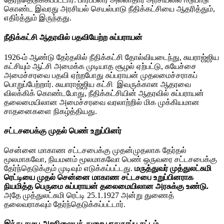
கொண்ட இவரது அரசியல் செயல்பாடு நீதிக்கட்சியை ஆதரித்தும்,
எதிர்த்தும் இருந்தது.
நீதிக்கட்சி ஆதரவில் பதவியேற்ற சுப்பராயன்
1926-ம் ஆண்டு தேர்தலில் நீதிக்கட்சி தோல்வியடைந்து, சுயராஜ்ஜிய
கட்சியும் ஆட்சி அமைக்க முடியாத சூழல் ஏற்பட்டு, சுயேச்சை
அமைச்சரவை பதவி ஏற்றபோது சுப்பராயன் முதலமைச்சராகப்
பொறுப்பேற்றார். சுயாராஜ்ஜிய கட்சி இவருக்கான ஆதரவை
விலக்கிக் கொண்டபோது, நீதிக்கட்சியின் ஆதரவில் சுப்பராயன்
தலைமையிலான அமைச்சரவை வரலாற்றில் மிக முக்கியமான
சாதனைகளை நிகழ்த்தியது.
சட்டசபைக்கு முதல் பெண் உறுப்பினர்
சென்னை மாகாண சட்டசபைக்கு முதன்முதலாக தேர்தல்
மூலமாகவோ, நியமனம் மூலமாகவோ பெண் ஒருவரை சட்டசபைக்கு
தேர்ந்தெடுக்கும் முடிவும் எடுக்கப்பட்டது.
மருத்துவர் முத்துலட்சுமி
ரெட்டியை முதல் சென்னை மாகாண சட்டசபை உறுப்பினராக
நியமித்த பெருமை சுப்பராயன் தலைமையிலான அரசுக்கு உண்டு.
அதே முத்துலட்சுமி ரெட்டி 25.1.1927 அன்று துணைத்
தலைவராகவும் தேர்ந்தெடுக்கப்பட்டார்.
இந்து சமய அறநிலையத் துறை பாதுகாப்பு சட்டம்