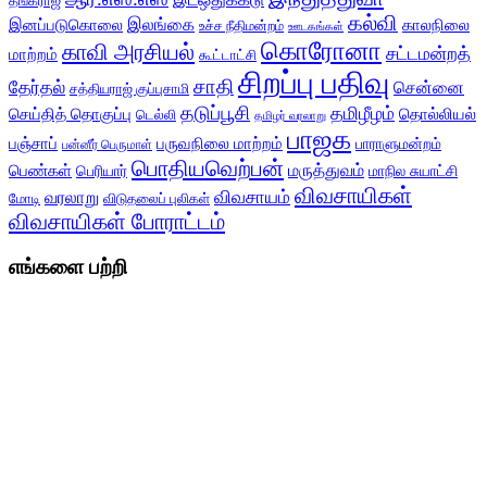
தங்கராஜ்
கல்வி
இலங்கை
இனப்படுகொலை
காலநிலை
உச்ச நீதிமன்றம்
ஊடகங்கள்
கொரோனா
காவி அரசியல்
சட்டமன்றத்
மாற்றம்
கூட்டாட்சி
சிறப்பு பதிவு
சாதி
தேர்தல்
சென்னை
சத்தியராஜ் குப்புசாமி
தடுப்பூசி
தமிழீழம்
செய்தித் தொகுப்பு
தொல்லியல்
டெல்லி
தமிழர் வரலாறு
பாஜக
பஞ்சாப்
பருவநிலை மாற்றம்
பாராளுமன்றம்
பன்னீர் பெருமாள்
பொதியவெற்பன்
மருத்துவம்
பெண்கள்
பெரியார்
மாநில சுயாட்சி
விவசாயிகள்
விவசாயம்
வரலாறு
மோடி
விடுதலைப் புலிகள்
விவசாயிகள் போராட்டம்
எங்களை பற்றி