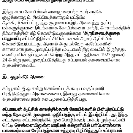
இந்து சமய கோயில்கள் வரைமுறையற்று உயர் சாதிக்
குழுக்களாலும், நிலப்பிரபுக்களாலும் மட்டுமே
ஆக்கிரமிக்கப்பட்டிருந்த சூழலை மாற்றி, அனைத்து தரப்பு
மக்களுக்குமான இடங்களாக கோயில்களை மாற்றி, அரசாங்கத்தின்
நிர்வாகத்தின் கீழ் கொண்டுவருவதற்காக
’அறநிலையத்துறை
பாதுகாப்பு சட்டம்’
நீதிக்கட்சியின் பனகல் அரசர் ஆட்சியில்
கொண்டுவரப்பட்டது. ஆனால் அது பல்வேறு எதிர்ப்புகளின்
காரணமாக நடைமுறைப்படுத்த முடியாமல் நிலுவையில் இருந்தது.
வைசிராயின் ஒப்புதலைப் பெற்று அந்த சட்டத்தினை 1927 ஜனவரி
24 அன்று நடைமுறைப்படுத்தியது சுப்பராயன் தலைமையிலான
அமைச்சரவையே.
இட ஒதுக்கீடு ஆணை
கம்யூனல் ஜி.ஓ என்று சொல்லப்படக் கூடிய வகுப்புவாரி
பிரதிநிதித்துவ அரசாணையை, இவரது தலைமையிலான
அமைச்சரவை தான் நடைமுறைப்படுத்தியது.
சுப்பராயன் ஆட்சிக் காலத்தில்தான் கோயில்களில் பின்பற்றப்பட்டு
வந்த தேவதாசி முறையை ஒழிப்பதற்கு சட்டம் இயற்றப்பட்டது.
இந்த
சட்டத்தை சட்டமன்றத்தில் முன்மொழிந்தவர் டாக்டர்.முத்துலட்சுமி
ரெட்டி.
சென்னையிலுள்ள மாநிலக் கல்லூரியில் பார்ப்பனரல்லாத
மாணவர்களை சேர்ப்பதற்கான உத்தரவு பிறப்பித்ததும் சுப்பராயன்