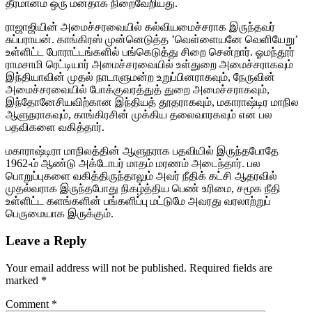
தீர்மானம் ஒரு மனதாக நிறைவேறியது.
ராஜாஜியின் அமைச்சரவையில் கல்வியமைச்சராக இருந்தவர்
சுப்பராயன். காங்கிரஸ் முன்னெடுத்த ’வெள்ளையனே வெளியேறு’
உள்ளிட்ட போராட்டங்களில் பங்கெடுத்து சிறை சென்றார். ஓமந்தூர்
ராமசாமி ரெட்டியார் அமைச்சரவையில் உள்துறை அமைச்சராகவும்
இந்தியாவின் முதல் நாடாளுமன்ற உறுப்பினராகவும், நேருவின்
அமைச்சரவையில் போக்குவரத்துத் துறை அமைச்சராகவும்,
இந்தோனேசியவிற்கான இந்தியத் தூதராகவும், மகாராஷ்டிர மாநில
ஆளுநராகவும், காங்கிரசின் முக்கிய தலைவாரகவும் என பல
பதவிகளை வகித்தார்.
மகாராஷ்டிரா மாநிலத்தின் ஆளுநராக பதவியில் இருந்தபோதே
1962-ம் ஆண்டு அக்டோபர் மாதம் மரணம் அடைந்தார். பல
பொறுப்புகளை வகித்திருந்தாலும் அவர் நீதிக் கட்சி ஆதரவில்
முதல்வராக இருந்தபோது நிகழ்த்திய பெண் உரிமை, சமூக நீதி
உள்ளிட்ட களங்களின் பங்களிப்பு மட்டுமே அவரது வரலாற்றுப்
பெருமையாக இருக்கும்.
Leave a Reply
Your email address will not be published.
Required fields are
marked
*
Comment
*