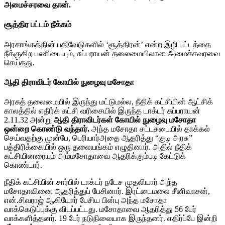
அமைச்சரவை தான்.
சூத்திர பட்டம் நீக்கம்
அரசாங்கத்தின் பதிவேடுகளில் ‘சூத்திரன்’ என்ற இழி பட்டத்தை
நீக்குகிற பணியையும், சுப்பராயன் தலைமையிலான அமைச்சவரவை
செய்தது.
ஆதி திராவிடர் கோயில் நுழைவு மசோதா
அரசுத் தலைமையில் இருந்து மட்டுமல்ல, நீதிக் கட்சியின் ஆட்சிக்
காலத்தில் எதிர்க் கட்சி வரிசையில் இருந்த டாக்டர் சுப்பராயன்
2.11.32 அன்று
ஆதி திராவிடர்கள் கோயில் நுழைவு மசோதா
ஒன்றை கொண்டு வந்தார்.
அந்த மசோதா சட்டசபையில் தாக்கல்
செய்வதற்கு முன்பே, பெரியார்அதை ஆதரித்து “குடி அரசு”
பத்திரிக்கையில் ஒரு தலையங்கம் எழுதினார். அதில் நீதிக்
கட்சியினரையும் அம்மசோதாவை ஆதரிக்கும்படி கேட்டுக்
கொண்டார்.
நீதிக் கட்சியின் சார்பில் டாக்டர் நடேச முதலியார் அந்த
மசோதாவினை ஆதரித்துப் பேசினார். இரட்டைமலை சீனிவாசன்,
என்.சிவராஜ் ஆகியோர் பேசிய பின்பு அந்த மசோதா
வாக்கெடுப்புக்கு விடப்பட்டது. மசோதாவை ஆதரித்து 56 பேர்
வாக்களித்தனர். 19 பேர் நடுநிலையாக இருந்தனர். எதிர்ப்பே இன்றி