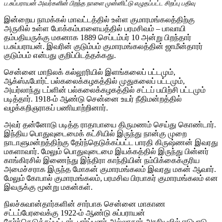
ப.சுப்பராயன் அவர்களின் பிறந்த நாளை முன்னிட்டு எழுதப்பட்ட சிறப்பு பதிவு
இன்றைய நாமக்கல் மாவட்டத்தில் உள்ள குமாரமங்கலத்திற்கு
அருகில் உள்ள போக்கம்பாளையத்தில் பரமசிவம் – பாவாயி
தம்பதியருக்கு மகனாக 1889 செப்டம்பர் 10 அன்று பிறந்தார்
ப.சுப்பராயன். இவரின் குடும்பம் குமாரமங்கலத்தின் ஜாமீன்தாரர்
குடும்பம் என்பது குறிப்பிடத்தக்கது.
சென்னை மாநிலக் கல்லூரியில் இளங்கலைப் பட்டமும்,
ஆக்ஸ்ஃபோர்ட் பல்கலைக்கழகத்தில் முதுகலைப் பட்டமும்,
அயர்லாந்து டப்ளின் பல்கலைக்கழகத்தில் சட்டப் பயிற்சி பட்டமும்
படித்தார். 1918-ம் ஆண்டு சென்னை உயர் நீதிமன்றத்தில்
வழக்கறிஞராகப் பணியாற்றினார்.
அவர் தன்னோடு படித்த ராதாபாயை திருமணம் செய்து கொண்டார்.
இந்திய பொதுவுடைமைக் கட்சியில் இருந்து நான்கு முறை
நாடாளுமன்றத்திற்கு தேர்ந்தெடுக்கப்பட்ட பாரதி கிருஷ்ணன் இவரது
மகளாவார். மேலும் பொதுவுடைமை இயக்கத்தில் இருந்து பின்னர்
காங்கிரசில் இணைந்து இந்திரா காந்தியின் நம்பிக்கைக்குரிய
அமைச்சராக இருந்த மோகன் குமாரமங்கலம் இவரது மகன் ஆவார்.
மேலும் கோபால் குமாரமங்கலம், பரமசிவ பிரபாகர் குமாரமங்கலம் என
இவருக்கு மூன்று மகன்கள்.
நிலச்சுவான்தார்களின் சார்பாக சென்னை மாகாண
சட்டப்பேரவைக்கு 1922-ம் ஆண்டு சுப்பராயன்
தேர்ந்தெடுக்கப்பட்டார். பார்ப்பனர் அல்லாதார் அரசியலில் ஈடுபாடு