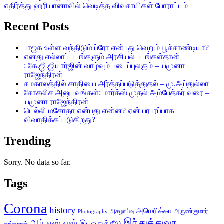
எதிர்த்து ஹரியானாவில் வெடித்த விவசாயிகள் போராட்டம்
Recent Posts
பாஜக உள்ள வந்திடும் ப்ரோ என்பது வெறும் பூச்சாண்டியா?
எனது எல்லாப் படங்களும் அரசியல் படங்கள்தான்
: கே.ஜி.ஜியார்ஜின் வாழ்வும் படைப்புலகும் – யமுனா
ராஜேந்திரன்
சமகாலத்தில் சாதியை அர்த்தப்படுத்துதல் – மு.அப்துல்லா
சோசலிச அனுபவங்கள்: மார்க்ஸ் முதல் அம்பேத்கர் வரை –
யமுனா ராஜேந்திரன்
டெல்லி மசோதா என்பது என்ன? ஏன் பரபரப்பாக
விவாதிக்கப்படுகிறது?
Trending
Sorry. No data so far.
Tags
Corona
history
அமெரிக்கா
அருண்குமார்
அகழாய்வு
Photography
இந்துத்துவா
ஆர்.எஸ்.எஸ்
இடஒதுக்கீடு