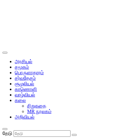
அரசியல்
சமூகம்
பொருளாதாரம்
சர்வதேசம்
சூழலியல்
காணொளி
வாழ்வியல்
கலை
சிறுகதை
MR நூலகம்
அறிவியல்
தேடு