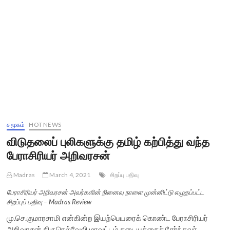
சமூகம்
HOT NEWS
விடுதலைப் புலிகளுக்கு தமிழ் கற்பித்து வந்த
பேராசிரியர் அறிவரசன்
Madras
March 4, 2021
சிறப்பு பதிவு
பேராசிரியர் அறிவரசன் அவர்களின் நினைவு நாளை முன்னிட்டு எழுதப்பட்ட
சிறப்புப் பதிவு – Madras Review
மு.செ.குமாரசாமி என்கின்ற இயற்பெயரைக் கொண்ட பேராசிரியர்
அறிவரசன் திருநெல்வேலி மாவட்டம் கடையத்தைச் சேர்ந்தவர்.