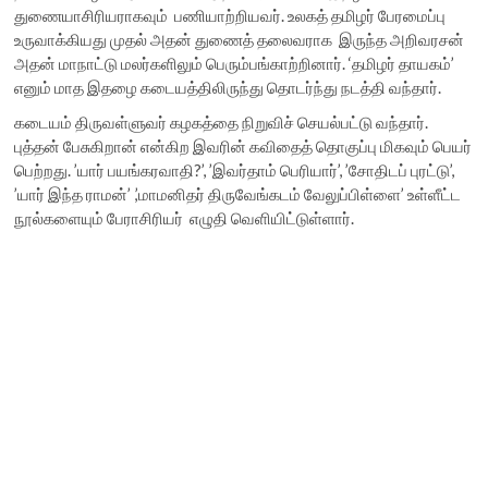
துணையாசிரியராகவும் பணியாற்றியவர். உலகத் தமிழர் பேரமைப்பு
உருவாக்கியது முதல் அதன் துணைத் தலைவராக இருந்த அறிவரசன்
அதன் மாநாட்டு மலர்களிலும் பெரும்பங்காற்றினார். ‘தமிழர் தாயகம்’
எனும் மாத இதழை கடையத்திலிருந்து தொடர்ந்து நடத்தி வந்தார்.
கடையம் திருவள்ளுவர் கழகத்தை நிறுவிச் செயல்பட்டு வந்தார்.
புத்தன் பேசுகிறான் என்கிற இவரின் கவிதைத் தொகுப்பு மிகவும் பெயர்
பெற்றது. ’யார் பயங்கரவாதி?’, ’இவர்தாம் பெரியார்’, ’சோதிடப் புரட்டு’,
’யார் இந்த ராமன்’ ,’மாமனிதர் திருவேங்கடம் வேலுப்பிள்ளை’ உள்ளீட்ட
நூல்களையும் பேராசிரியர் எழுதி வெளியிட்டுள்ளார்.