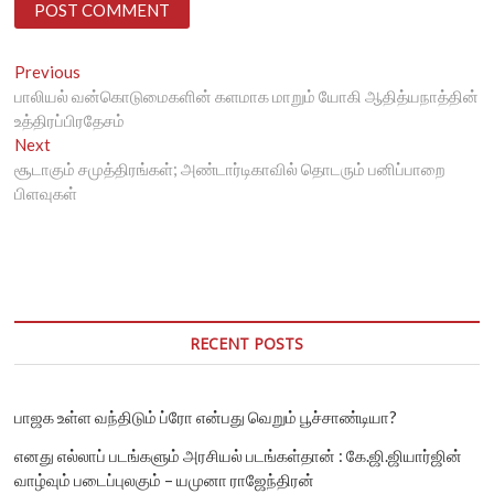
Post
Previous
Previous
post:
பாலியல் வன்கொடுமைகளின் களமாக மாறும் யோகி ஆதித்யநாத்தின்
navigation
உத்திரப்பிரதேசம்
Next
Next
post:
சூடாகும் சமுத்திரங்கள்; அண்டார்டிகாவில் தொடரும் பனிப்பாறை
பிளவுகள்
RECENT POSTS
பாஜக உள்ள வந்திடும் ப்ரோ என்பது வெறும் பூச்சாண்டியா?
எனது எல்லாப் படங்களும் அரசியல் படங்கள்தான் : கே.ஜி.ஜியார்ஜின்
வாழ்வும் படைப்புலகும் – யமுனா ராஜேந்திரன்