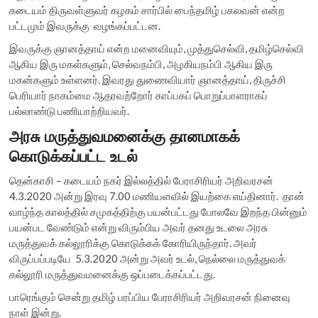
கடையம் திருவள்ளுவர் கழகம் சார்பில் பைந்தமிழ் பகலவன் என்ற
பட்டமும் இவருக்கு வழங்கப்பட்டன.
இவருக்கு ஞானத்தாய் என்ற மனைவியும், முத்துசெல்வி, தமிழ்செல்வி
ஆகிய இரு மகள்களும், செல்வநம்பி, அழகியநம்பி ஆகிய இரு
மகன்களும் உள்ளனர். இவரது துணைவியார் ஞானத்தாய், திருச்சி
பெரியார் நாகம்மை ஆதரவற்றோர் காப்பகப் பொறுப்பாளராகப்
பல்லாண்டு பணியாற்றியவர்.
அரசு மருத்துவமனைக்கு தானமாகக்
கொடுக்கப்பட்ட உடல்
தென்காசி – கடையம் நகர் இல்லத்தில் பேராசிரியர் அறிவரசன்
4.3.2020 அன்று இரவு 7.00 மணியளவில் இயற்கை எய்தினார். தான்
வாழ்ந்த காலத்தில் சமுகத்திற்கு பயன்பட்டது போலவே இறந்த பின்னும்
பயன்பட வேண்டும் என்று விரும்பிய அவர் தனது உடலை அரசு
மருத்துவக் கல்லூரிக்கு கொடுக்கக் கோரியிருந்தார். அவர்
விருப்பப்படியே 5.3.2020 அன்று அவர் உடல், நெல்லை மருத்துவக்
கல்லூரி மருத்துவமனைக்கு ஒப்படைக்கப்பட்டது.
பாரெங்கும் சென்று தமிழ் பரப்பிய பேராசிரியர் அறிவரசன் நினைவு
நாள் இன்று.