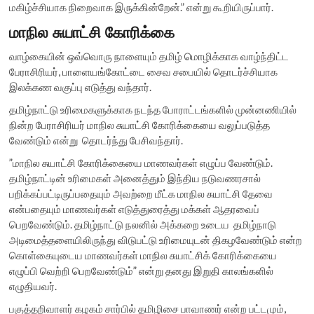
மகிழ்ச்சியாக நிறைவாக இருக்கின்றேன்.” என்று கூறியிருப்பார்.
மாநில சுயாட்சி கோரிக்கை
வாழ்கையின் ஒவ்வொரு நாளையும் தமிழ் மொழிக்காக வாழ்ந்திட்ட
பேராசிரியர், பாளையங்கோட்டை சைவ சபையில் தொடர்ச்சியாக
இலக்கண வகுப்பு எடுத்து வந்தார்.
தமிழ்நாட்டு உரிமைகளுக்காக நடந்த போராட்டங்களில் முன்னணியில்
நின்ற பேராசிரியர் மாநில சுயாட்சி கோரிக்கையை வலுப்படுத்த
வேண்டும் என்று தொடர்ந்து பேசிவந்தார்.
”மாநில சுயாட்சி கோரிக்கையை மாணவர்கள் எழுப்ப வேண்டும்.
தமிழ்நாட்டின் உரிமைகள் அனைத்தும் இந்திய நடுவணரசால்
பறிக்கப்பட்டிருப்பதையும் அவற்றை மீட்க மாநில சுயாட்சி தேவை
என்பதையும் மாணவர்கள் எடுத்துரைத்து மக்கள் ஆதரவைப்
பெறவேண்டும். தமிழ்நாட்டு நலனில் அக்கறை உடைய தமிழ்நாடு
அடிமைத்தளையிலிருந்து விடுபட்டு உரிமையுடன் திகழவேண்டும் என்ற
கொள்கையுடைய மாணவர்கள் மாநில சுயாட்சிக் கோரிக்கையை
எழுப்பி வெற்றி பெறவேண்டும்” என்று தனது இறுதி காலங்களில்
எழுதியவர்.
பகுத்தறிவாளர் கழகம் சார்பில் தமிழிசை பாவாணர் என்ற பட்டமும்,