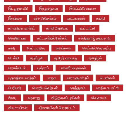
இடஒதுக்கீடு
இந்துத்துவா
இனப்படுகொலை
இலங்கை
உச்ச நீதிமன்றம்
ஊடகங்கள்
கல்வி
காலநிலை மாற்றம்
காவி அரசியல்
கூட்டாட்சி
கொரோனா
சட்டமன்றத் தேர்தல்
சத்தியராஜ் குப்புசாமி
சாதி
சிறப்பு பதிவு
சென்னை
செய்தித் தொகுப்பு
டெல்லி
தடுப்பூசி
தமிழர் வரலாறு
தமிழீழம்
தொல்லியல்
பஞ்சாப்
பன்னீர் பெருமாள்
பருவநிலை மாற்றம்
பாஜக
பாராளுமன்றம்
பெண்கள்
பெரியார்
பொதியவெற்பன்
மருத்துவம்
மாநில சுயாட்சி
மோடி
வரலாறு
விடுதலைப் புலிகள்
விவசாயம்
விவசாயிகள்
விவசாயிகள் போராட்டம்