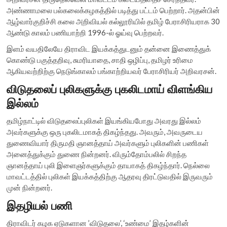
அண்ணாமலை பல்கலைக்கழகத்தில் படித்து பட்டம் பெற்றார். அதன்பின்
ஆழ்வார்குறிச்சி கலை அறிவியல் கல்லூரியில் தமிழ் பேராசிரியராக 30
ஆண்டு காலம் பணியாற்றி 1996-ல் ஓய்வு பெற்றவர்.
இளம் வயதிலேயே திராவிட இயக்கத்துடனும் தன்னை இணைத்துக்
கொண்டு பகுத்தறிவு, சுமரியாதை, சாதி ஒழிப்பு, தமிழர் உரிமை
ஆகியவற்றிற்கு நெடுங்காலம் பங்காற்றியவர் பேராசிரியர் அறிவரசன்.
விடுதலைப் புலிகளுக்கு புகலிடமாய் விளங்கிய
இல்லம்
தமிழ்நாட்டில் விடுதலைப்புலிகள் இயங்கியபோது அவரது இல்லம்
அவர்களுக்கு ஒரு புகலிடமாகத் திகழ்ந்தது. அவரும், அவருடைய
துணைவியார் திருமதி ஞானத்தாய் அவர்களும் புலிகளின் பணிகள்
அனைத்துக்கும் துணை நின்றனர். விரும்தோம்பலில் சிறந்த
ஞானத்தாய் புலி இளைஞர்களுக்கும் தாயாகத் திகழ்ந்தார். நெல்லை
மாவட்டத்தில் புலிகள் இயக்கத்திற்கு ஆதரவு திரட்டுவதில் இருவரும்
முன் நின்றனர்.
இதழியல் பணி
திராவிடர் கழக ஏடுகளான ’விடுதலை’, ‘உண்மை’ இதழ்களின்