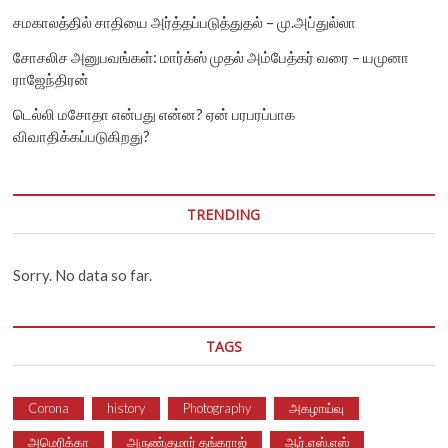
சமகாலத்தில் சாதியை அர்த்தப்படுத்துதல் – மு.அப்துல்லா
சோசலிச அனுபவங்கள்: மார்க்ஸ் முதல் அம்பேத்கர் வரை – யமுனா
ராஜேந்திரன்
டெல்லி மசோதா என்பது என்ன? ஏன் பரபரப்பாக
விவாதிக்கப்படுகிறது?
TRENDING
Sorry. No data so far.
TAGS
Corona
history
Photography
அகழாய்வு
அமெரிக்கா
அருண்குமார் தங்கராஜ்
ஆர்.எஸ்.எஸ்