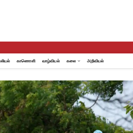
eview
A
லியல்
காணொளி
வாழ்வியல்
கலை
அறிவியல்