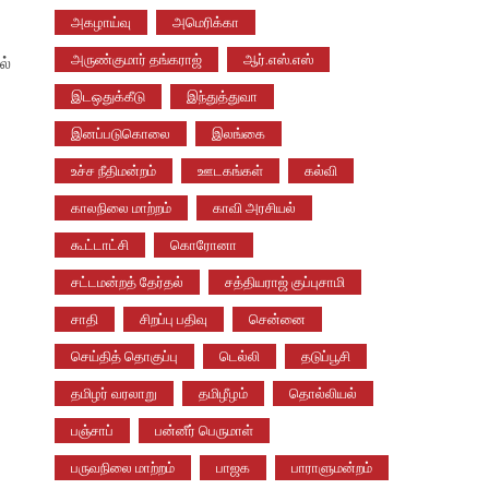
அகழாய்வு
அமெரிக்கா
அருண்குமார் தங்கராஜ்
ஆர்.எஸ்.எஸ்
ல்
இடஒதுக்கீடு
இந்துத்துவா
இனப்படுகொலை
இலங்கை
உச்ச நீதிமன்றம்
ஊடகங்கள்
கல்வி
காலநிலை மாற்றம்
காவி அரசியல்
கூட்டாட்சி
கொரோனா
சட்டமன்றத் தேர்தல்
சத்தியராஜ் குப்புசாமி
சாதி
சிறப்பு பதிவு
சென்னை
செய்தித் தொகுப்பு
டெல்லி
தடுப்பூசி
தமிழர் வரலாறு
தமிழீழம்
தொல்லியல்
பஞ்சாப்
பன்னீர் பெருமாள்
பருவநிலை மாற்றம்
பாஜக
பாராளுமன்றம்