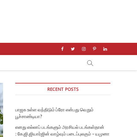
facebook
twitter
instagram
pinterest
linkedin
RECENT POSTS
பாஜக உள்ள வந்திடும் ப்ரோ என்பது வெறும்
பூச்சாண்டியா?
எனது எல்லாப் படங்களும் அரசியல் படங்கள்தான்
: கே.ஜி.ஜியார்ஜின் வாழ்வும் படைப்புலகும் – யமுனா