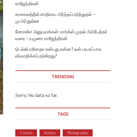
ராஜேந்திரன்
சமகாலத்தில் சாதியை அர்த்தப்படுத்துதல் –
மு.அப்துல்லா
சோசலிச அனுபவங்கள்: மார்க்ஸ் முதல் அம்பேத்கர்
வரை – யமுனா ராஜேந்திரன்
டெல்லி மசோதா என்பது என்ன? ஏன் பரபரப்பாக
விவாதிக்கப்படுகிறது?
TRENDING
Sorry. No data so far.
TAGS
Corona
history
Photography