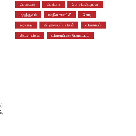
பெண்கள்
பெரியார்
பொதியவெற்பன்
மருத்துவம்
மாநில சுயாட்சி
மோடி
வரலாறு
விடுதலைப் புலிகள்
விவசாயம்
விவசாயிகள்
விவசாயிகள் போராட்டம்
ர்
்,