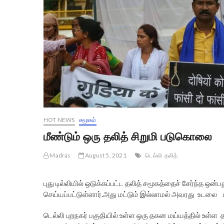
HOT NEWS
சமூகம்
மீண்டும் ஒரு தலித் சிறுமி படுகொலை
Madras
August 5, 2021
டெல்லி
தலித்
புது டில்லியில் ஒடுக்கப்பட்ட தலித் சமூகத்தைச் சேர்ந்த 
செய்யப்பட்டுள்ளார்.அது மட்டும் இல்லாமல் அவரது உடல
டெல்லி புறநகர் பகுதியில் உள்ள ஒரு தகன மய்யத்தில் உள்ள 