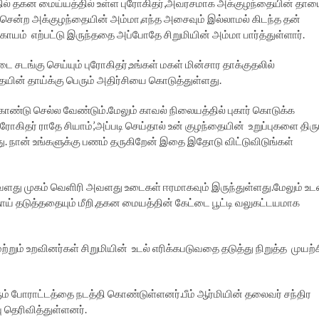
த்தில் தகன மைய்யத்தில் உள்ள புரோகிதர்,அவரசமாக அக்குழந்தையின் தா
ு சென்ற அக்குழந்தையின் அம்மா,எந்த அசைவும் இல்லாமல் கிடந்த தன்
காயம் எற்பட்டு இருந்ததை அப்போதே சிறுமியின் அம்மா பார்த்துள்ளார்.
சடங்கு செய்யும் புரோகிதர்,உங்கள் மகள் மின்சார தாக்குதலில்
ையின் தாய்க்கு பெரும் அதிர்சியை கொடுத்துள்ளது.
ண்டு செல்ல வேண்டும்.மேலும் காவல் நிலையத்தில் புகார் கொடுக்க
ோகிதர் ராதே சியாம்,’அப்படி செய்தால் உன் குழந்தையின் உறுப்புகளை திரு
ாது. நான் உங்களுக்கு பணம் தருகிறேன் இதை இதோடு விட்டுவிடுங்கள்
அவளது முகம் வெளிரி அவளது உடைகள் ஈரமாகவும் இருந்துள்ளது.மேலும் உட
ாய் தடுத்ததையும் மீறி,தகன மையத்தின் கேட்டை பூட்டி வலுகட்டயமாக
ும் உறவினர்கள் சிறுமியின் உடல் எரிக்கபடுவதை தடுத்து நிறுத்த முயற்
ம் போராட்டத்தை நடத்தி கொண்டுள்ளனர்.பீம் ஆர்மியின் தலைவர் சந்திர
 தெரிவித்துள்ளனர்.