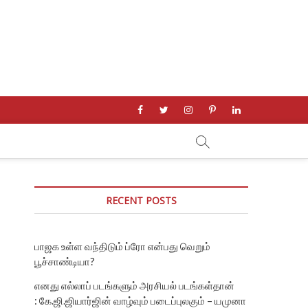
facebook
twitter
instagram
pinterest
linkedin
RECENT POSTS
பாஜக உள்ள வந்திடும் ப்ரோ என்பது வெறும்
பூச்சாண்டியா?
எனது எல்லாப் படங்களும் அரசியல் படங்கள்தான்
: கே.ஜி.ஜியார்ஜின் வாழ்வும் படைப்புலகும் – யமுனா