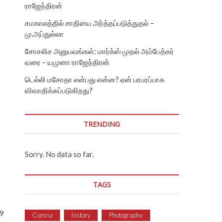
ராஜேந்திரன்
சமகாலத்தில் சாதியை அர்த்தப்படுத்துதல் –
மு.அப்துல்லா
சோசலிச அனுபவங்கள்: மார்க்ஸ் முதல் அம்பேத்கர்
வரை – யமுனா ராஜேந்திரன்
டெல்லி மசோதா என்பது என்ன? ஏன் பரபரப்பாக
விவாதிக்கப்படுகிறது?
TRENDING
Sorry. No data so far.
TAGS
 9
Corona
history
Photography