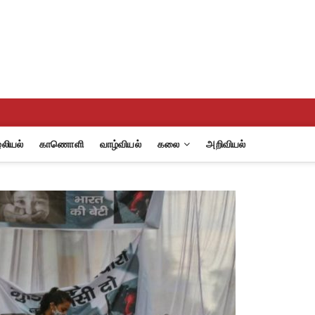
eview
A
லியல்
காணொளி
வாழ்வியல்
கலை
அறிவியல்