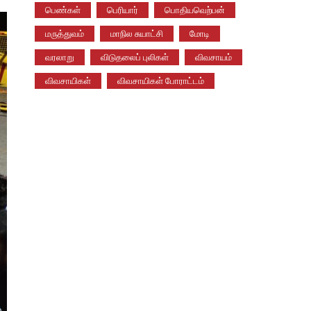
பெண்கள்
பெரியார்
பொதியவெற்பன்
மருத்துவம்
மாநில சுயாட்சி
மோடி
வரலாறு
விடுதலைப் புலிகள்
விவசாயம்
விவசாயிகள்
விவசாயிகள் போராட்டம்