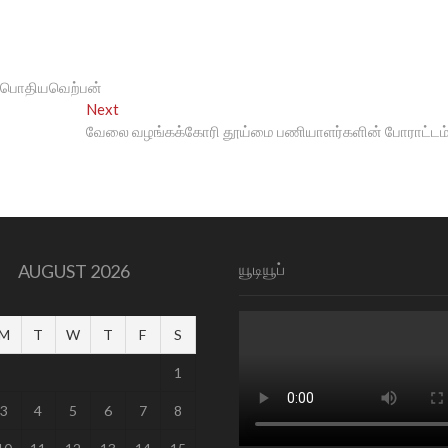
ு. பொதியவெற்பன்
Next
Next
post:
வேலை வழங்கக்கோரி தூய்மை பணியாளர்களின் போராட்டம்
யூடியூப்
AUGUST 2026
M
T
W
T
F
S
1
3
4
5
6
7
8