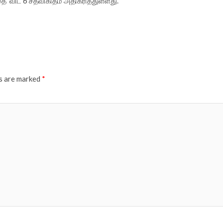
 விட 6 சதவிகிதம் அதிகரித்துள்ளது.
ds are marked
*