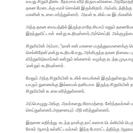
வயது சிறுமி,நீண்ட நேரமாக வீடு திரும்பவில்லை. அந்நேர
தகன மேடைக்கு வரச் சொல்லி இருக்கிறார். அவ்விடத்திற்க
மகளின் உடலை பார்த்துள்ளார். அவள் உடலில் பல இடங்களில் 
அந்த தகன மையத்தில் இருந்த ராதே சியாம் எனும் தகனமேடை 
இறந்துவிட்டாள் என்று கூறியுள்ளார்.அச்செய்தி அக்குழந்த
சிறுமியின் அம்மா, “நான் என் மகளை மருத்துவமனைக்கு கொ
செல்கிறேன்’,என்று கூறியபோது, அங்கிருந்த தகன நிலைய புர
விற்றுவிடுவார்கள் என்றும் உங்களால் வழக்கு நடத்த முடிய
‘,என்றும் கூறியுள்ளார்.
மேலும் அந்த சிறுமியின் உடலில் காயங்கள் இருந்துள்ளது.
யாரும் துணைக்கு இல்லாமல் தனியாக இருந்த சிறுமியின் த
சிறுமியின் உடலை எரித்துள்ளனர்.
அப்பொழுது அங்கு அவர்களது கிராமத்தை சேர்ந்தவர்கள் மற்ற
செய்துள்ளனர்.அதனையும் மீறி எரித்துள்ளனர்.
இதனை எதிர்த்து கடந்த நான்கு நாட்களாக டெல்லியில் பெரு
சேகர் ஆசாத் உள்ளிட்டவர்கள் இந்த போராட்டத்திற்கு ஆதரவு