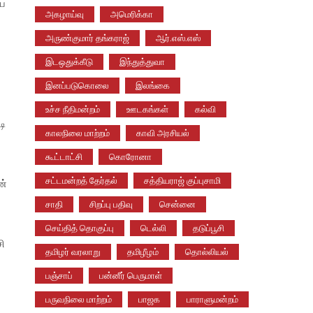
யை
அகழாய்வு
அமெரிக்கா
அருண்குமார் தங்கராஜ்
ஆர்.எஸ்.எஸ்
இடஒதுக்கீடு
இந்துத்துவா
இனப்படுகொலை
இலங்கை
உச்ச நீதிமன்றம்
ஊடகங்கள்
கல்வி
டி
காலநிலை மாற்றம்
காவி அரசியல்
கூட்டாட்சி
கொரோனா
சட்டமன்றத் தேர்தல்
சத்தியராஜ் குப்புசாமி
ன்
சாதி
சிறப்பு பதிவு
சென்னை
செய்தித் தொகுப்பு
டெல்லி
தடுப்பூசி
சி
தமிழர் வரலாறு
தமிழீழம்
தொல்லியல்
பஞ்சாப்
பன்னீர் பெருமாள்
பருவநிலை மாற்றம்
பாஜக
பாராளுமன்றம்