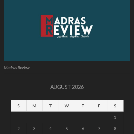
Madras Review
AUGUST 2026
S
M
T
W
T
F
S
1
2
3
4
5
6
7
8