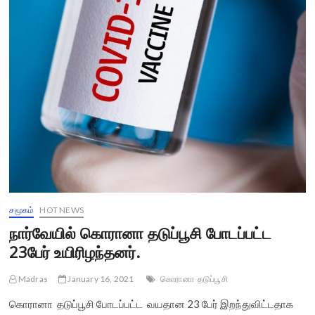
சமூகம்
HOT NEWS
நார்வேயில் கொரானா தடுப்பூசி போடப்பட்ட
23பேர் உயிரிழந்தனர்.
Madras
January 16, 2021
கொரானா
தடுப்பூசி
கொரானா தடுப்பூசி போடப்பட்ட வயதான 23 பேர் இறந்துவிட்டதாக