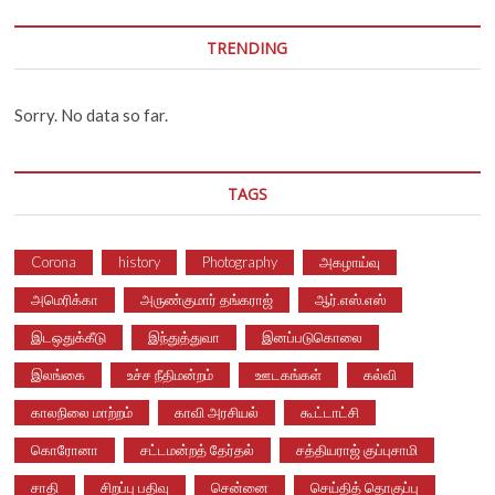
TRENDING
Sorry. No data so far.
TAGS
Corona
history
Photography
அகழாய்வு
அமெரிக்கா
அருண்குமார் தங்கராஜ்
ஆர்.எஸ்.எஸ்
இடஒதுக்கீடு
இந்துத்துவா
இனப்படுகொலை
இலங்கை
உச்ச நீதிமன்றம்
ஊடகங்கள்
கல்வி
காலநிலை மாற்றம்
காவி அரசியல்
கூட்டாட்சி
கொரோனா
சட்டமன்றத் தேர்தல்
சத்தியராஜ் குப்புசாமி
சாதி
சிறப்பு பதிவு
சென்னை
செய்தித் தொகுப்பு