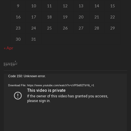
9
10
11
12
13
14
15
16
17
18
19
20
21
22
23
24
25
26
27
28
29
30
31
« Apr
யூடியூப்
Video
Code 150: Unknown error.
Player
Download File: https://www.youtube.com/watch?v=zVPSid02TbY&_=1