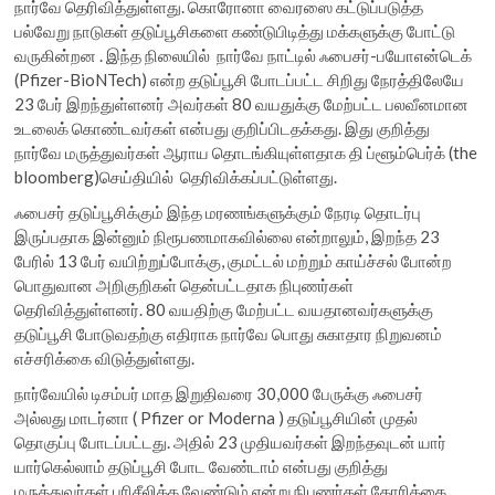
நார்வே தெரிவித்துள்ளது. கொரோனா வைரஸை கட்டுப்படுத்த
பல்வேறு நாடுகள் தடுப்பூசிகளை கண்டுபிடித்து மக்களுக்கு போட்டு
வருகின்றன . இந்த நிலையில் நார்வே நாட்டில் ஃபைசர்-பயோஎன்டெக்
(Pfizer-BioNTech) என்ற தடுப்பூசி போடப்பட்ட சிறிது நேரத்திலேயே
23 பேர் இறந்துள்ளனர் அவர்கள் 80 வயதுக்கு மேற்பட்ட பலவீனமான
உடலைக் கொண்டவர்கள் என்பது குறிப்பிடதக்கது. இது குறித்து
நார்வே மருத்துவர்கள் ஆராய தொடங்கியுள்ளதாக தி ப்ளூம்பெர்க் (the
bloomberg)செய்தியில் தெரிவிக்கப்பட்டுள்ளது.
ஃபைசர் தடுப்பூசிக்கும் இந்த மரணங்களுக்கும் நேரடி தொடர்பு
இருப்பதாக இன்னும் நிரூபணமாகவில்லை என்றாலும், இறந்த 23
பேரில் 13 பேர் வயிற்றுப்போக்கு, குமட்டல் மற்றும் காய்ச்சல் போன்ற
பொதுவான அறிகுறிகள் தென்பட்டதாக நிபுணர்கள்
தெரிவித்துள்ளனர். 80 வயதிற்கு மேற்பட்ட வயதானவர்களுக்கு
தடுப்பூசி போடுவதற்கு எதிராக நார்வே பொது சுகாதார நிறுவனம்
எச்சரிக்கை விடுத்துள்ளது.
நார்வேயில் டிசம்பர் மாத இறுதிவரை 30,000 பேருக்கு ஃபைசர்
அல்லது மாடர்னா ( Pfizer or Moderna ) தடுப்பூசியின் முதல்
தொகுப்பு போடப்பட்டது. அதில் 23 முதியவர்கள் இறந்தவுடன் யார்
யார்கெல்லாம் தடுப்பூசி போட வேண்டாம் என்பது குறித்து
மருத்துவர்கள் பரிசீலிக்க வேண்டும் என்று நிபுணர்கள் கோரிக்கை