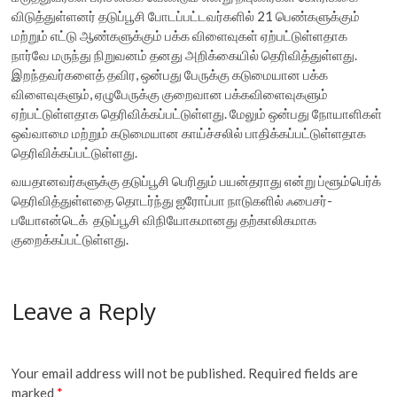
விடுத்துள்ளனர் தடுப்பூசி போடப்பட்டவர்களில் 21 பெண்களுக்கும்
மற்றும் எட்டு ஆண்களுக்கும் பக்க விளைவுகள் ஏற்பட்டுள்ளதாக
நார்வே மருந்து நிறுவனம் தனது அறிக்கையில் தெரிவித்துள்ளது.
இறந்தவர்களைத் தவிர, ஒன்பது பேருக்கு கடுமையான பக்க
விளைவுகளும், ஏழுபேருக்கு குறைவான பக்கவிளைவுகளும்
ஏற்பட்டுள்ளதாக தெரிவிக்கப்பட்டுள்ளது. மேலும் ஒன்பது நோயாளிகள்
ஒவ்வாமை மற்றும் கடுமையான காய்ச்சலில் பாதிக்கப்பட்டுள்ளதாக
தெரிவிக்கப்பட்டுள்ளது.
வயதானவர்களுக்கு தடுப்பூசி பெரிதும் பயன்தராது என்று ப்ளூம்பெர்க்
தெரிவித்துள்ளதை தொடர்ந்து ஐரோப்பா நாடுகளில் ஃபைசர்-
பயோஎன்டெக் தடுப்பூசி விநியோகமானது தற்காலிகமாக
குறைக்கப்பட்டுள்ளது.
Leave a Reply
Your email address will not be published.
Required fields are
marked
*