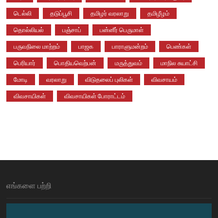
டெல்லி
தடுப்பூசி
தமிழர் வரலாறு
தமிழீழம்
தொல்லியல்
பஞ்சாப்
பன்னீர் பெருமாள்
பருவநிலை மாற்றம்
பாஜக
பாராளுமன்றம்
பெண்கள்
பெரியார்
பொதியவெற்பன்
மருத்துவம்
மாநில சுயாட்சி
மோடி
வரலாறு
விடுதலைப் புலிகள்
விவசாயம்
விவசாயிகள்
விவசாயிகள் போராட்டம்
எங்களை பற்றி