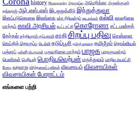
Corona
history
அமெரிக்கா
அருண்குமார்
அகழாய்வு
Photography
இந்துத்துவா
ஆர்.எஸ்.எஸ்
இடஒதுக்கீடு
தங்கராஜ்
கல்வி
இலங்கை
இனப்படுகொலை
காலநிலை
உச்ச நீதிமன்றம்
ஊடகங்கள்
கொரோனா
காவி அரசியல்
சட்டமன்றத்
மாற்றம்
கூட்டாட்சி
சிறப்பு பதிவு
சாதி
தேர்தல்
சென்னை
சத்தியராஜ் குப்புசாமி
தடுப்பூசி
தமிழீழம்
செய்தித் தொகுப்பு
தொல்லியல்
டெல்லி
தமிழர் வரலாறு
பாஜக
பஞ்சாப்
பருவநிலை மாற்றம்
பாராளுமன்றம்
பன்னீர் பெருமாள்
பொதியவெற்பன்
மருத்துவம்
பெண்கள்
பெரியார்
மாநில சுயாட்சி
விவசாயிகள்
விவசாயம்
வரலாறு
மோடி
விடுதலைப் புலிகள்
விவசாயிகள் போராட்டம்
எங்களை பற்றி