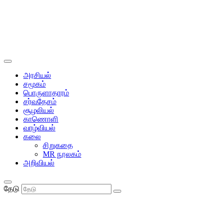
அரசியல்
சமூகம்
பொருளாதாரம்
சர்வதேசம்
சூழலியல்
காணொளி
வாழ்வியல்
கலை
சிறுகதை
MR நூலகம்
அறிவியல்
தேடு