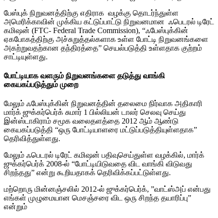
பேஸ்புக் நிறுவனத்திற்கு எதிராக வழக்கு தொடர்ந்துள்ள
அமெரிக்காவின் முக்கிய கட்டுப்பாட்டு நிறுவனமான ஃபெடரல் டிரேட்
கமிஷன் (FTC- Federal Trade Commission), “ஃபேஸ்புக்கின்
ஏகபோகத்திற்கு அச்சுறுத்தல்களாக உள்ள போட்டி நிறுவனங்களை
அகற்றுவதற்கான தந்திரத்தை” செயல்படுத்தி உள்ளதாக குற்றம்
சாட்டியுள்ளது.
போட்டியாக வளரும் நிறுவனங்களை தடுத்து வாங்கி
கையகப்படுத்தும் முறை
மேலும் ஃபேஸ்புக்கின் நிறுவனத்தின் தலைமை நிர்வாக அதிகாரி
மார்க் ஜுக்கர்பெர்க் சுமார் 1 பில்லியன் டாலர் செலவு செய்து
இன்ஸ்டாகிராம் சமூக வலைதளத்தை 2012 ஆம் ஆண்டு
கையகப்படுத்தி “ஒரு போட்டியாளரை மட்டுப்படுத்தியுள்ளதாக”
தெரிவித்துள்ளது.
மேலும் ஃபெடரல் டிரேட் கமிஷன் பதிவுசெய்துள்ள வழக்கில், மார்க்
ஜுக்கர்பெர்க் 2008-ல் “போட்டியிடுவதை விட வாங்கி விடுவது
சிறந்தது” என்று கூறியதாகக் தெரிவிக்கப்பட்டுள்ளது.
மற்றொரு மின்னஞ்சலில் 2012-ல் ஜுக்கர்பெர்க், ”வாட்ஸ்அப் என்பது
எங்கள் முழுமையான மெசஞ்சரை விட ஒரு சிறந்த தயாரிப்பு”
என்றும்