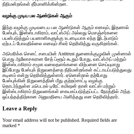
நீதிமன்றங்கள் தீர்மானிக்கின்றன.
வழக்கு முடிய பல ஆண்டுகள் ஆகும்
இந்த வழக்கு முடிவடைய பல ஆண்டுகள் ஆகும் எனவும், இதனால்
பேஸ்புக், இன்ஸ்டாகிராம், வாட்ஸ்அப் அல்லது மெசஞ்சர்களை
பயன்படுத்தும் பயனாளிகளுக்கு உடனடியாக எந்த இடற்பாடும்
ஏற்படப் போவதில்லை எனவும் சிலர் தெரிவித்து வருகிறார்கள்.
அமெரிக்க செனட் சபையின் Antitrust துணைக்குழுவின் முன்னாள்
பொது ஆலோசகரான சேத் ப்ளூம் கூறும் போது, வாட்ஸ்அப் மற்றும்
இன்ஸ்டாகிராம் சமூக வலைதளங்களை விற்பனை செய்யுமாறு
இப்போது பேஸ்புக் நிறுவனத்தை நீதிமன்றங்கள் கட்டாயப்படுத்துவது
கடினம் என்று தெரிவித்துள்ளார். ஏனென்றால் தற்போது
பேஸ்புக்கின் நிறுவனத்தின் மீது குற்றம்சாட்டி வழக்கு
தொடர்ந்துள்ள ஃபெடரல் டிரேட் கமிஷன் தான் வாட்ஸ் மற்றும்
இன்ஸ்டாகிராம் நிறுவனங்கள் கையகப்படுத்தப்பட்ட நேரத்தில் அந்த
ஒப்பந்தத்திற்கான அனுமதியை அளித்தது என தெரிவித்தார்.
Leave a Reply
Your email address will not be published.
Required fields are
marked
*