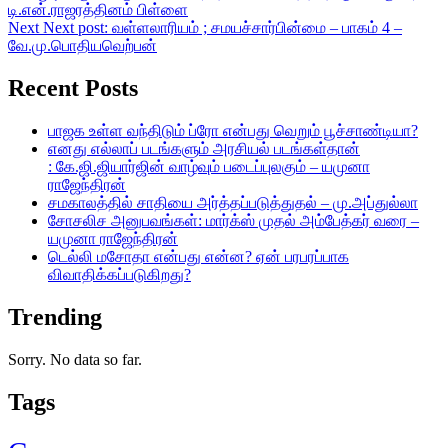
டி.என்.ராஜரத்தினம் பிள்ளை
Next
Next post:
வள்ளலாரியம் ; சமயச்சார்பின்மை – பாகம் 4 –
வே.மு.பொதியவெற்பன்
Recent Posts
பாஜக உள்ள வந்திடும் ப்ரோ என்பது வெறும் பூச்சாண்டியா?
எனது எல்லாப் படங்களும் அரசியல் படங்கள்தான்
: கே.ஜி.ஜியார்ஜின் வாழ்வும் படைப்புலகும் – யமுனா
ராஜேந்திரன்
சமகாலத்தில் சாதியை அர்த்தப்படுத்துதல் – மு.அப்துல்லா
சோசலிச அனுபவங்கள்: மார்க்ஸ் முதல் அம்பேத்கர் வரை –
யமுனா ராஜேந்திரன்
டெல்லி மசோதா என்பது என்ன? ஏன் பரபரப்பாக
விவாதிக்கப்படுகிறது?
Trending
Sorry. No data so far.
Tags