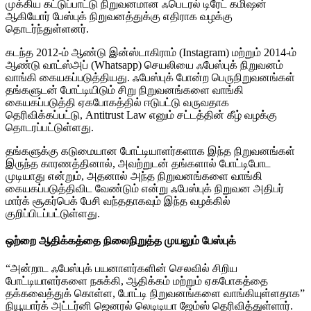
முக்கிய கட்டுப்பாட்டு நிறுவனமான ஃபெடரல் டிரேட் கமிஷன்
ஆகியோர் பேஸ்புக் நிறுவனத்துக்கு எதிராக வழக்கு
தொடர்ந்துள்ளனர்.
கடந்த 2012-ம் ஆண்டு இன்ஸ்டாகிராம் (Instagram) மற்றும் 2014-ம்
ஆண்டு வாட்ஸ்அப் (Whatsapp) செயலியை ஃபேஸ்புக் நிறுவனம்
வாங்கி கையகப்படுத்தியது. ஃபேஸ்புக் போன்ற பெருநிறுவனங்கள்
தங்களுடன் போட்டியிடும் சிறு நிறுவனங்களை வாங்கி
கையகப்படுத்தி ஏகபோகத்தில் ஈடுபட்டு வருவதாக
தெரிவிக்கப்பட்டு, Antitrust Law எனும் சட்டத்தின் கீழ் வழக்கு
தொடரப்பட்டுள்ளது.
தங்களுக்கு கடுமையான போட்டியாளர்களாக இந்த நிறுவனங்கள்
இருந்த காரணத்தினால், அவற்றுடன் தங்களால் போட்டிபோட
முடியாது என்றும், அதனால் அந்த நிறுவனங்களை வாங்கி
கையகப்படுத்திவிட வேண்டும் என்று ஃபேஸ்புக் நிறுவன அதிபர்
மார்க் சூகர்பெக் பேசி வந்ததாகவும் இந்த வழக்கில்
குறிப்பிடப்பட்டுள்ளது.
ஒற்றை ஆதிக்கத்தை நிலைநிறுத்த முயலும் பேஸ்புக்
“அன்றாட ஃபேஸ்புக் பயனாளர்களின் செலவில் சிறிய
போட்டியாளர்களை நசுக்கி, ஆதிக்கம் மற்றும் ஏகபோகத்தை
தக்கவைத்துக் கொள்ள, போட்டி நிறுவனங்களை வாங்கியுள்ளதாக”
நியூயார்க் அட்டர்னி ஜெனரல் லெடிடியா ஜேம்ஸ் தெரிவித்துள்ளார்.