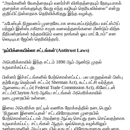
“அவர்களின் வேகத்தையும் வளர்ச்சி விகிதத்தையும் நேரடியாகக்
குறைக்க எங்களுக்கு வேறு எந்த வழியும் தெரியவில்லை” என்று
குறிப்பிட்டுள்ளதாக தெரிவிக்கிறது இந்த வழக்கு.
“ஃபேஸ்புக் நிறுவனம் முறைகேடாக கையகப்படுத்திய வாட்ஸ்அப்
மற்றும் இன்ஸ்டாகிராம் சமூக வலைத்தளங்களை மீண்டும் விற்க
நீதிமன்றங்கள் உத்தரவிடும் வரை நாங்கள் ஓய மாட்டோம்” என
லெடிடியா ஜேம்ஸ் தெரிவித்தார்.
‘நம்பிக்கையில்லா சட்டங்கள்'(Antitrust Laws)
அமெரிக்காவில் இந்த சட்டம் 1890 ஆம் ஆண்டு முதல்
உருவாக்கப்பட்டது.
பின்னர் இச்சட்டங்களில் மேற்கொள்ளப்பட்ட பல மாறுதல்கள் பின்பு
தற்போது ஷெர்மன் சட்டம்( Sherman Act), கூட்டாட்சி வர்த்தக
ஆணைய சட்டம்( Federal Trade Commission Act), கிளேட்டன்
சட்டம்(Clayton Act) ஆகிய சட்டங்கள் அமெரிக்காவில்
நடைமுறையில் உள்ளன.
இவை அமெரிக்க நாட்டில் வணிக நோக்கத்தில் நடைபெறும்
’நிறுவன இணைப்புகள்’ சட்டவிரோதமான முறையில்
மேற்கொள்ளப்பட்டால் அவற்றை ஆய்வு செய்து தடைசெய்வதற்காக
உருவாக்கப்பட்ட சட்டங்கள் ஆகும். ஒவ்வொரு வழக்கிலும்
உண்மைகளின் அடிப்படையில் எது சட்டவிரோதமானது என்பதை