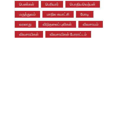
பெண்கள்
பெரியார்
பொதியவெற்பன்
மருத்துவம்
மாநில சுயாட்சி
மோடி
வரலாறு
விடுதலைப் புலிகள்
விவசாயம்
விவசாயிகள்
விவசாயிகள் போராட்டம்