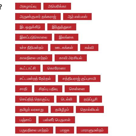
?
அகழாய்வு
அமெரிக்கா
அருண்குமார் தங்கராஜ்
ஆர்.எஸ்.எஸ்
இடஒதுக்கீடு
இந்துத்துவா
இனப்படுகொலை
இலங்கை
உச்ச நீதிமன்றம்
ஊடகங்கள்
கல்வி
காலநிலை மாற்றம்
காவி அரசியல்
கூட்டாட்சி
கொரோனா
சட்டமன்றத் தேர்தல்
சத்தியராஜ் குப்புசாமி
சாதி
சிறப்பு பதிவு
சென்னை
செய்தித் தொகுப்பு
டெல்லி
தடுப்பூசி
தமிழர் வரலாறு
தமிழீழம்
தொல்லியல்
பஞ்சாப்
பன்னீர் பெருமாள்
பருவநிலை மாற்றம்
பாஜக
பாராளுமன்றம்