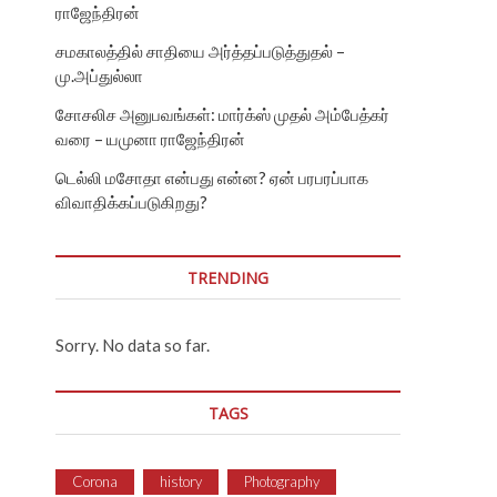
ராஜேந்திரன்
சமகாலத்தில் சாதியை அர்த்தப்படுத்துதல் –
மு.அப்துல்லா
சோசலிச அனுபவங்கள்: மார்க்ஸ் முதல் அம்பேத்கர்
வரை – யமுனா ராஜேந்திரன்
டெல்லி மசோதா என்பது என்ன? ஏன் பரபரப்பாக
விவாதிக்கப்படுகிறது?
TRENDING
Sorry. No data so far.
TAGS
Corona
history
Photography