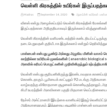
வெள்ளி கிரகத்தில் உயிர்கள் இருப்பதற
Madras
September 14, 2020
ஆராய்ச்சி
உயிர்கள்
பாஸ்
வீனஸ் என்று அழைக்கப்படும் வெள்ளி கிரகத்தின் மேகங்களில
இருப்பதற்கான அறிகுறியாகவும் இருக்கலாம் விஞ்ஞானிகள்
வெள்ளி கிரகத்தின் வளிமண்டலத்தில் கண்டறியப்பட்டிருக்
நடைபெறுவதன் குறியீடாக இருக்கலாம் என்றும் தெரிவித்து
பாஸ்பைன் என்பது பூண்டு அல்லது அழுகிய மீனின் வாசம் கொண
காற்றில்லா உயிரியல் மூலங்களின் ( anaerobic biological
அளவில் கரிமப் பொருட்களின் முறிவிலிருந்தும் உற்பத்தியாக
வெள்ளி என்பது சூரியனிலிருந்து இரண்டாவதாக காணப்படும் 
கொண்டதாகும். பூமியைக் காட்டிலும் 92 மடங்கு அதிகமான
வாழ்வதற்கு விரோதமான சூழலைக் கொண்டிருந்தாலும், அதன்
கி.மீ உயரத்தின் அளவிலான பகுதி மிதமான வெப்பநிலையைக் கொ
நேச்சர் அஸ்ட்ரானமி (இயற்கை வானியல்) இதழ் வெளியிட்ட
அதிகமானதாகும். இத்தகைய சூழலில் பாஸ்பைன் வாயுவானது 