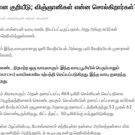
்கான குறியீடு; விஞ்ஞானிகள் என்ன சொல்கிறார்கள்
பைன்
விண்வெளி
வீனஸ்
வெள்ளி
் பாஸ்பைன் வாயு கண்டறியப்பட்டிருப்பதால், அது அங்கு உயிர்கள்
 தெரிவித்துள்ளனர்.
கும் இந்த வாயுவானது ஒளி வேதியியல் அல்லது புவி வேதியியல் முறைகள்
ள்ளனர்.
்ட, நிறமற்ற ஒரு வாயுவாகும். இந்த வாயு பூமியில் பெரும்பாலும்
 sources) வாயிலாகவே உற்பத்தி செய்யப்படுகிறது. இந்த வாயு குறைந்த
ிறது.
கிரகமாகும். அதன் தரைப்பரப்பு 464 டிகிரி செல்சியஸ் வெப்பநிலை
 அழுத்தத்தினைக் கொண்டதாகும். வெள்ளியின் தரைப் பரப்பானது உயிர்கள்
 மேற்பரப்பின் சூழலானது அதாவது தரைமட்டத்திலிருந்து 53 முதல் 62
ண்டிருக்கிறது. கிட்டத்தட்ட 50 டிகிரிக்கு வந்துவிடுகிறது.
ுள்ள ஆய்வின்படி, மேகங்களைச் சுற்றியுள்ள தன்மை அமிலத்தன்மை மிக
எளிதில் அழிந்துவிடக் கூடியது என்று தெரிவிக்கிறது.