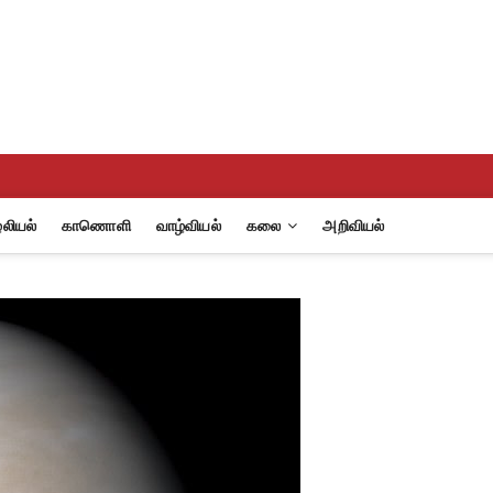
eview
A
லியல்
காணொளி
வாழ்வியல்
கலை
அறிவியல்