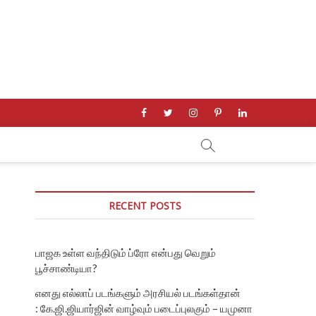
facebook
twitter
instagram
pinterest
linkedin
RECENT POSTS
பாஜக உள்ள வந்திடும் ப்ரோ என்பது வெறும்
பூச்சாண்டியா?
எனது எல்லாப் படங்களும் அரசியல் படங்கள்தான்
: கே.ஜி.ஜியார்ஜின் வாழ்வும் படைப்புலகும் – யமுனா