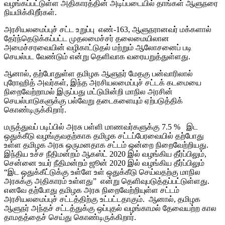
வழங்கப்பட்டுள்ள அதிகாரத்தின் அடிப்படையில் தாங்கள் ஆளுநரை
நியமிக்கிறீர்கள்.
அரசியலமைப்புச் சட்ட உறுப்பு எண்-163, ஆளுநரானவர் மக்களால்
தேர்ந்தெடுக்கப்பட்ட முதலமைச்சர் தலைமையிலான
அமைச்சரவையின் வழிகாட்டுதல் மற்றும் ஆலோசனைப் படி
செயல்பட வேண்டும் என்று தெளிவாக வரையறுத்துள்ளது.
ஆனால், தற்போதுள்ள தமிழக ஆளுநர் மேதகு பன்வாரிலால்
புரோஹித் அவர்கள், இந்த அரசியலமைப்புச் சட்டக் கடமையை
நிறைவேற்றாமல் இருப்பது மட்டுமின்றி மாநில அரசின்
செயல்பாடுகளுக்கு பல்வேறு தடைகளையும் ஏற்படுத்திக்
கொண்டிருக்கிறார்.
மருத்துவப் படிப்பில் அரசு பள்ளி மாணவர்களுக்கு 7.5 % இட
ஒதுக்கீடு வழங்குவதற்காக தமிழக சட்டப்பேரவையில் தற்போது
உள்ள தமிழக அரசு ஒருமனதாக சட்டம் ஒன்றை நிறைவேற்றியது.
இந்திய உச்ச நீதிமன்றம் ஆகஸ்ட் 2020 இல் வழங்கிய தீர்ப்பிலும்,
சென்னை உயர் நீதிமன்றம் ஜூன் 2020 இல் வழங்கிய தீர்ப்பிலும்
“இட ஒதுக்கீட்டுக்கு உள்ளே உள் ஒதுக்கீடு செய்வதற்கு மாநில
அரசுக்கு அதிகாரம் உள்ளது” என்று தெளிவுபடுத்தப்பட்டுள்ளது.
எனவே தற்போது தமிழக அரசு நிறைவேற்றியுள்ள சட்டம்
அரசியலமைப்புச் சட்டத்திற்கு உட்பட்டதாகும். ஆனால், தமிழக
ஆளுநர் அந்தச் சட்டத்துக்கு ஒப்புதல் வழங்காமல் தேவையற்ற கால
தாமதத்தைச் செய்து கொண்டிருக்கிறார்.