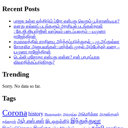
Recent Posts
பாஜக உள்ள வந்திடும் ப்ரோ என்பது வெறும் பூச்சாண்டியா?
எனது எல்லாப் படங்களும் அரசியல் படங்கள்தான்
: கே.ஜி.ஜியார்ஜின் வாழ்வும் படைப்புலகும் – யமுனா
ராஜேந்திரன்
சமகாலத்தில் சாதியை அர்த்தப்படுத்துதல் – மு.அப்துல்லா
சோசலிச அனுபவங்கள்: மார்க்ஸ் முதல் அம்பேத்கர் வரை –
யமுனா ராஜேந்திரன்
டெல்லி மசோதா என்பது என்ன? ஏன் பரபரப்பாக
விவாதிக்கப்படுகிறது?
Trending
Sorry. No data so far.
Tags
Corona
history
அமெரிக்கா
அருண்குமார்
அகழாய்வு
Photography
இந்துத்துவா
ஆர்.எஸ்.எஸ்
இடஒதுக்கீடு
தங்கராஜ்
கல்வி
இலங்கை