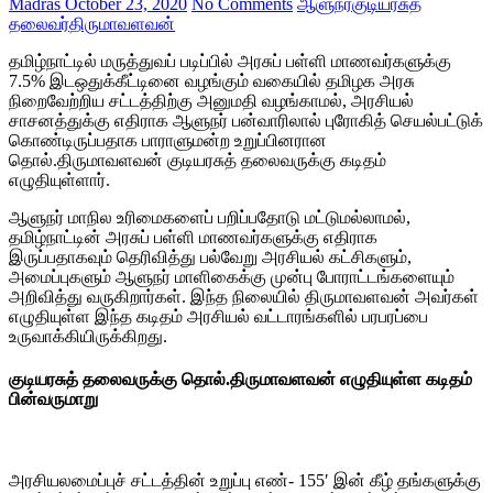
Madras
October 23, 2020
No Comments
ஆளுநர்
குடியரசுத்
தலைவர்
திருமாவளவன்
தமிழ்நாட்டில் மருத்துவப் படிப்பில் அரசுப் பள்ளி மாணவர்களுக்கு
7.5% இடஒதுக்கீட்டினை வழங்கும் வகையில் தமிழக அரசு
நிறைவேற்றிய சட்டத்திற்கு அனுமதி வழங்காமல், அரசியல்
சாசனத்துக்கு எதிராக ஆளுநர் பன்வாரிலால் புரோகித் செயல்பட்டுக்
கொண்டிருப்பதாக பாராளுமன்ற உறுப்பினரான
தொல்.திருமாவளவன் குடியரசுத் தலைவருக்கு கடிதம்
எழுதியுள்ளார்.
ஆளுநர் மாநில உரிமைகளைப் பறிப்பதோடு மட்டுமல்லாமல்,
தமிழ்நாட்டின் அரசுப் பள்ளி மாணவர்களுக்கு எதிராக
இருப்பதாகவும் தெரிவித்து பல்வேறு அரசியல் கட்சிகளும்,
அமைப்புகளும் ஆளுநர் மாளிகைக்கு முன்பு போராட்டங்களையும்
அறிவித்து வருகிறார்கள். இந்த நிலையில் திருமாவளவன் அவர்கள்
எழுதியுள்ள இந்த கடிதம் அரசியல் வட்டாரங்களில் பரபரப்பை
உருவாக்கியிருக்கிறது.
குடியரசுத் தலைவருக்கு தொல்.திருமாவளவன் எழுதியுள்ள கடிதம்
பின்வருமாறு
அரசியலமைப்புச் சட்டத்தின் உறுப்பு எண்- 155′ இன் கீழ் தங்களுக்கு