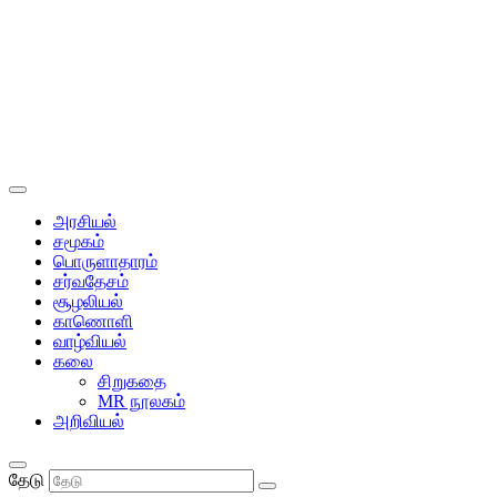
அரசியல்
சமூகம்
பொருளாதாரம்
சர்வதேசம்
சூழலியல்
காணொளி
வாழ்வியல்
கலை
சிறுகதை
MR நூலகம்
அறிவியல்
தேடு