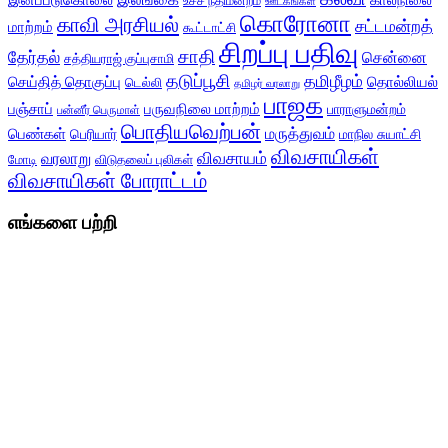
இனப்படுகொலை
காலநிலை
உச்ச நீதிமன்றம்
ஊடகங்கள்
கொரோனா
காவி அரசியல்
சட்டமன்றத்
மாற்றம்
கூட்டாட்சி
சிறப்பு பதிவு
சாதி
தேர்தல்
சென்னை
சத்தியராஜ் குப்புசாமி
தடுப்பூசி
தமிழீழம்
செய்தித் தொகுப்பு
தொல்லியல்
டெல்லி
தமிழர் வரலாறு
பாஜக
பஞ்சாப்
பருவநிலை மாற்றம்
பாராளுமன்றம்
பன்னீர் பெருமாள்
பொதியவெற்பன்
மருத்துவம்
பெண்கள்
பெரியார்
மாநில சுயாட்சி
விவசாயிகள்
விவசாயம்
வரலாறு
மோடி
விடுதலைப் புலிகள்
விவசாயிகள் போராட்டம்
எங்களை பற்றி