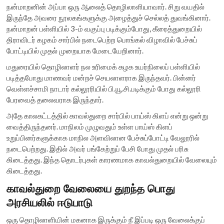
நன்மாறனின் அப்பா ஒரு ஆலைத் தொழிலாளியாவார். சிறு வயதில்
இருந்தே அவரை நூலகங்களுக்கு அழைத்துச் செல்லத் துவங்கினார்.
நன்மாறன் பள்ளியில் 3-ம் வகுப்பு படிக்கும்போது, கீரைத்துறையில்
திராவிடர் கழகம் சார்பில் நடைபெற்ற பொங்கல் விழாவில் பேச்சுப்
போட்டியில் முதல் முறையாக மேடையேறினார்.
மதுரையில் தொழிலாளர் நல உரிமைக் கழக உயர்நிலைப் பள்ளியில்
படித்தபோது மாணவர் மன்றச் செயலாளராக இருந்தவர். பின்னர்
வெள்ளச்சாமி நாடார் கல்லூரியில் பி.யூ.சி.படிக்கும் போது கல்லூரி
பேரவைத் தலைவராக இருந்தார்.
அதே காலகட்டத்தில் காவல்துறை சார்பில் பாய்ஸ் கிளப் என்று ஒன்று
வைத்திருந்தனர். மாநிலம் முழுவதும் உள்ள பாய்ஸ் கிளப்
உறுப்பினர்களுக்காக மாநில அளவிலான பேச்சுப்போட்டி வேலூரில்
நடைபெற்றது. இதில் அவர் பங்கேற்றுப் பேசி போது முதல் பரிசு
கிடைத்தது. இந்த தொடர்புகள் காரணமாக காவல்துறையில் வேலையும்
கிடைத்தது.
காவல்துறை வேலையை துறந்த பொது
அரசியலில் ஈடுபாடு
ஒரு தொழிலாளியின் மகனாக இருக்கும் நீ இப்படி ஒரு வேலைக்குப்