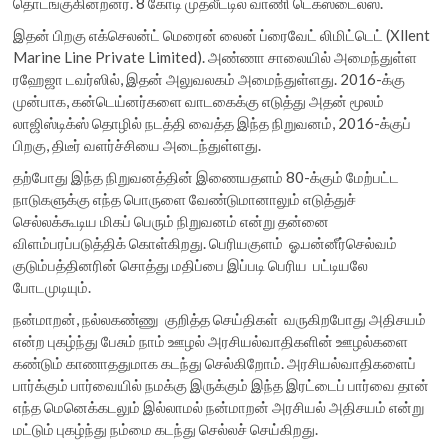
தொடங்குகின்றனர். 8 கோடி முதலீட்டில் வாணி டெக்ஸ்டைல்ஸ்.
இதன் பிறகு எக்செலன்ட் மெரைன் லைன் ப்ரைவேட் லிமிட்டெட் (Xllent
Marine Line Private Limited). அண்ணா சாலையில் அமைந்துள்ள
ரஹேஜா டவர்ஸில், இதன் அலுவலகம் அமைந்துள்ளது. 2016-க்கு
முன்பாக, கன்டெய்னர்களை வாடகைக்கு எடுத்து அதன் மூலம்
லாஜிஸ்டிக்ஸ் தொழில் நடத்தி வைத்த இந்த நிறுவனம், 2016-க்குப்
பிறகு, திடீர் வளர்ச்சியை அடைந்துள்ளது.
தற்போது இந்த நிறுவனத்தின் இணையதளம் 80-க்கும் மேற்பட்ட
நாடுகளுக்கு எந்த பொருளை வேண்டுமானாலும் எடுத்துச்
செல்லக்கூடிய மிகப் பெரும் நிறுவனம் என்று தன்னை
விளம்பரப்படுத்திக் கொள்கிறது. பெரியகுளம் ஓ.பன்னீர்செல்வம்
குடும்பத்தினரின் சொத்து மதிப்பை இப்படி பெரிய பட்டியலே
போடமுடியும்.
நன்மாறன், நல்லகண்ணு குறித்த செய்திகள் வருகிறபோது அதிசயம்
என்ற புகழ்ந்து பேசும் நாம் ஊழல் அரசியல்வாதிகளின் ஊழல்களை
கண்டும் காணாததுமாக கடந்து செல்கிறோம். அரசியல்வாதிகளைப்
பார்க்கும் பார்வையில் நமக்கு இருக்கும் இந்த இரட்டைப் பார்வை தான்
எந்த மெனெக்கடலும் இல்லாமல் நன்மாறன் அரசியல் அதிசயம் என்று
மட்டும் புகழ்ந்து நம்மை கடந்து செல்லச் செய்கிறது.