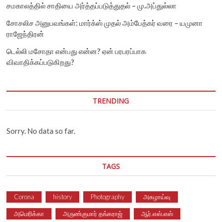
சமகாலத்தில் சாதியை அர்த்தப்படுத்துதல் – மு.அப்துல்லா
சோசலிச அனுபவங்கள்: மார்க்ஸ் முதல் அம்பேத்கர் வரை – யமுனா
ராஜேந்திரன்
டெல்லி மசோதா என்பது என்ன? ஏன் பரபரப்பாக
விவாதிக்கப்படுகிறது?
TRENDING
Sorry. No data so far.
TAGS
Corona
history
Photography
அகழாய்வு
அமெரிக்கா
அருண்குமார் தங்கராஜ்
ஆர்.எஸ்.எஸ்