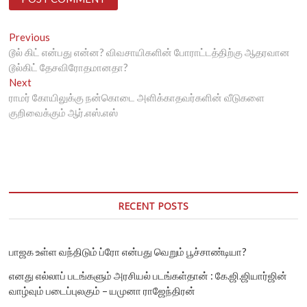
Post
Previous
Previous
post:
டூல் கிட் என்பது என்ன? விவசாயிகளின் போராட்டத்திற்கு ஆதரவான
navigation
டூல்கிட் தேசவிரோதமானதா?
Next
Next
post:
ராமர் கோயிலுக்கு நன்கொடை அளிக்காதவர்களின் வீடுகளை
குறிவைக்கும் ஆர்.எஸ்.எஸ்
RECENT POSTS
பாஜக உள்ள வந்திடும் ப்ரோ என்பது வெறும் பூச்சாண்டியா?
எனது எல்லாப் படங்களும் அரசியல் படங்கள்தான் : கே.ஜி.ஜியார்ஜின்
வாழ்வும் படைப்புலகும் – யமுனா ராஜேந்திரன்