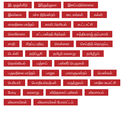
இடஒதுக்கீடு
இந்துத்துவா
இனப்படுகொலை
இலங்கை
உச்ச நீதிமன்றம்
ஊடகங்கள்
கல்வி
காலநிலை மாற்றம்
காவி அரசியல்
கூட்டாட்சி
கொரோனா
சட்டமன்றத் தேர்தல்
சத்தியராஜ் குப்புசாமி
சாதி
சிறப்பு பதிவு
சென்னை
செய்தித் தொகுப்பு
டெல்லி
தடுப்பூசி
தமிழர் வரலாறு
தமிழீழம்
தொல்லியல்
பஞ்சாப்
பன்னீர் பெருமாள்
பருவநிலை மாற்றம்
பாஜக
பாராளுமன்றம்
பெண்கள்
பெரியார்
பொதியவெற்பன்
மருத்துவம்
மாநில சுயாட்சி
மோடி
வரலாறு
விடுதலைப் புலிகள்
விவசாயம்
விவசாயிகள்
விவசாயிகள் போராட்டம்