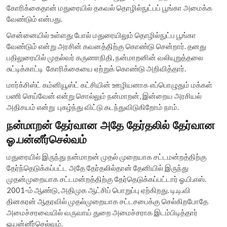
கோரிக்கைதான் மதுரையில் தகவல் தொழில்நுட்பப் பூங்கா அமைக்க
வேண்டும் என்பது.
சென்னையில் உள்ளது போல் மதுரையிலும் தொழில்நுட்ப பூங்கா
வேண்டும் என்று அரசின் கவனத்திற்கு கொண்டு சென்றார். தனது
பதிலுரையில் முதல்வர் கருணாநிதி, நன்மாறனின் வலியுறுத்தலை
சுட்டிக்காட்டி கோரிக்கையை ஏற்றுக் கொண்டு அறிவித்தார்.
மார்க்சிஸ்ட் கம்னியூஸ்ட் கட்சியின் ஊழியனாக எப்பொழுதும் மக்கள்
பணி செய்வேன் என்று சொல்லும் நன்மாறன், இன்றைய அரசியல்
அதிசயம் என்று புகழ்ந்து விட்டு கடந்துவிடுகிறோம் நாம்.
நன்மாறன் தேர்வான அதே தேர்தலில் தேர்வான
ஓ.பன்னீர்செல்வம்
மதுரையில் இருந்து நன்மாறன் முதல் முறையாக சட்டமன்றத்திற்கு
தேர்ந்தெடுக்கப்பட்ட அதே தேர்தலில்தான் தேனியில் இருந்து
முதன்முறையாக சட்டமன்றத்திற்கு தேர்தெடுக்கப்பட்டார் ஓ.பி.எஸ்.
2001-ம் ஆண்டு, அதிமுக ஆட்சிப் பொறுப்பு ஏற்கிறது. டி.டி.வி
தினகரன் ஆதரவில் முதல்முறையாக சட்டசபைக்கு செல்கிறபோதே
அமைச்சரவையில் வருவாய் துறை அமைச்சராக இடம்பிடித்தார்
ஓ.பன்னீர்செல்வம்.