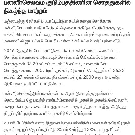
பன்னீர்செல்வம் குடும்பத்தினரின் சொத்துகளில்
நிகழ்ந்த மாற்றம்
பஞ்சாயத்து தேர்தலில் போட்டியிடுகையில் தனது சொத்தாக
பன்னீர்செல்வம் மாநில தேர்தல் ஆணையத்திற்கு தெரிவித்தது ஒரு
ஏக்கர் விவசாய நிலம், ஒரு டீக்கடை, 25 சவரன் தங்க நகை மற்றும் தன்
மனைவி விஜயலட்சுமி பெயரில் உள்ள 7.61 லட்சம் மதிப்புள்ள வீடு.
2016 தேர்தலில் போட்டியிடுகையில் பன்னீர்செல்வம் வெளியிட்ட
சொத்துக்களாவன. அசையும் சொத்துகள் 8.6 லட்சம், அசையா
சொத்துகள் 33.20 லட்சம், கடன் 25 லட்சம், மனைவியின்
சொத்துக்களாக 200 கிராம் தங்கம், அசையும் சொத்துக்கள் 26.32
லட்சம், 27 ஏக்கர் விவசாய நிலங்கள் மற்றும் 2000 சதுர அடி வீடு
ஆகியவை குறிப்பிடப்பட்டுள்ளன.
பன்னீர்செல்வத்தின் மகன்கள் பல ஆண்டுகளுக்கு முன்னால்
தொடங்கிய ஜெயவந்த் எண்டர்பிரைசசில் முதலில் முதலீடு செய்தனர்.
பழைய பொருட்களை மொத்தமாக வாங்கும் நிறுவனம் இது. அடுத்து
திருப்பூரில் நூற்பாலையில் முதலீடு செய்கின்றனர்.
வாணி பேப்ரிக்ஸ் என்ற நிறுவனத்தை பன்னீரின் மகன்கள் ரவீந்திரநாத்
குமார் மற்றும் ஜெயப்ரதீப் ஆகியோர் சேர்ந்து 12 கோடி முதலீட்டில்