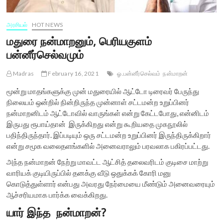
அரசியல்
HOT NEWS
மதுரை நன்மாறனும், பெரியகுளம்
பன்னீர்செல்வமும்
Madras
February 16, 2021
ஓ.பன்னீர்செல்வம்
நன்மாறன்
மூன்று மாதங்களுக்கு முன் மதுரையில் ஆட்டோ டிரைவர் பேருந்து
நிலையம் ஒன்றில் நின்றிருந்த முன்னாள் சட்டமன்ற உறுப்பினர்
நன்மாறனிடம் ஆட்டோவில் வாருங்கள் என்று கேட்டபோது, என்னிடம்
இருபது ரூபாய்தான் இருக்கிறது என்று கூறியதை முகநூலில்
பதிந்திருந்தார். இப்படியும் ஒரு சட்டமன்ற உறுப்பினர் இருந்திருக்கிறார்
என்று சமூக வலைதளங்களில் அனைவராலும் பரவலாக பகிரப்பட்டது.
அந்த நன்மாறன் நேற்று மாவட்ட ஆட்சித் தலைவரிடம் குடிசை மாற்று
வாரியக் குடியிருப்பில் தனக்கு வீடு ஒதுக்கக் கோரி மனு
கொடுத்துள்ளார் என்பது அவரது நேர்மையை மீண்டும் அனைவரையும்
ஆச்சரியமாக பார்க்க வைக்கிறது.
யார் இந்த நன்மாறன்?