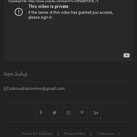
Download File: https://www.youtube.com/watch?v=zVPSid02TbY&_=1
தொடர்புக்கு
askmadrasreview@gmail.com
facebook
twitter
instagram
pinterest
linkedin
Terms & Conditions
Privacy Policy
Contact Us