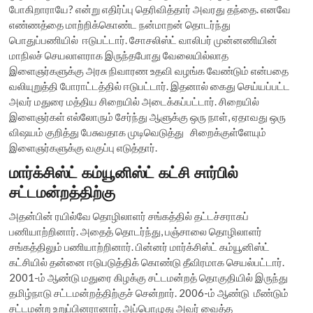
போகிறாராயே? என்று எதிர்ப்பு தெரிவித்தார் அவரது தந்தை. எனவே
எண்ணத்தை மாற்றிக்கொண்ட நன்மாறன் தொடர்ந்து
பொதுப்பணியில் ஈடுபட்டார். சோசலிஸ்ட் வாலிபர் முன்னணியின்
மாநிலச் செயலாளராக இருந்தபோது வேலையில்லாத
இளைஞர்களுக்கு அரசு நிவாரண உதவி வழங்க வேண்டும் என்பதை
வலியுறுத்தி போராட்டத்தில் ஈடுபட்டார். இதனால் கைது செய்யப்பட்ட
அவர் மதுரை மத்திய சிறையில் அடைக்கப்பட்டார். சிறையில்
இளைஞர்கள் எல்லோரும் சேர்ந்து ஆளுக்கு ஒரு நாள், ஏதாவது ஒரு
விஷயம் குறித்து பேசுவதாக முடிவெடுத்து சிறைக்குள்ளேயும்
இளைஞர்களுக்கு வகுப்பு எடுத்தார்.
மார்க்சிஸ்ட் கம்யூனிஸ்ட் கட்சி சார்பில்
சட்டமன்றத்திற்கு
அதன்பின் ரயில்வே தொழிலாளர் சங்கத்தில் தட்டச்சராகப்
பணியாற்றினார். அதைத் தொடர்ந்து, பஞ்சாலை தொழிலாளர்
சங்கத்திலும் பணியாற்றினார். பின்னர் மார்க்சிஸ்ட் கம்யூனிஸ்ட்
கட்சியில் தன்னை ஈடுபடுத்திக் கொண்டு தீவிரமாக செயல்பட்டார்.
2001-ம் ஆண்டு மதுரை கிழக்கு சட்டமன்றத் தொகுதியில் இருந்து
தமிழ்நாடு சட்டமன்றத்திற்குச் சென்றார். 2006-ம் ஆண்டு மீண்டும்
சட்டமன்ற உறுப்பினரானார். அப்பொழுது அவர் வைத்த