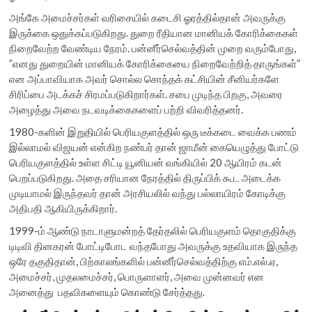
அங்கே அமைச்சர்கள் வரிசையில் கடைசி ஓரத்தில்தான் அவருக்கு
இருக்கை ஒதுக்கப்படுகிறது. துறை ரீதியான மானியக் கோரிக்கைகள்
நிறைவேற்ற வேண்டிய நேரம். பன்னீர்செல்வத்தின் முறை வரும்போது,
”எனது துறையின் மானியக் கோரிக்கையை நிறைவேற்றித் தாருங்கள்”
என அப்பாவியாக அவர் சொல்ல சொந்தக் கட்சியின் சீனியர்களே
சிரிப்பை அடக்கச் சிரமப்படுகிறார்கள். சபை முடிந்த பிறகு, அவரை
அழைத்து அவை நடவடிக்கைகளைப் பற்றி விவரித்தனர்.
1980-களின் இறுதியில் பெரியகுளத்தில் ஒரு டீக்கடை வைக்க பணம்
இல்லாமல் விஜயன் என்கிற நண்பர் தான் ஜாமீன் கையெழுத்து போட்டு
பெரியகுளத்தில் உள்ள சிட்டி யூனியன் வங்கியில் 20 ஆயிரம் கடன்
பெறப்படுகிறது. அதை சரியான நேரத்தில் திருப்பிக் கூட அடைக்க
முடியாமல் இருந்தவர் தான் அரசியலில் வந்து பல்லாயிரம் கோடிக்கு
அதிபதி ஆகியிருக்கிறார்.
1999-ம் ஆண்டு நாடாளுமன்றத் தேர்தலில் பெரியகுளம் தொகுதிக்கு
டிடிவி தினகரன் போட்டிபோட வந்தபோது அவருக்கு உதவியாக இருந்த
ஒரே தகுதிதான், பிற்காலங்களில் பன்னீர்செல்வத்திற்கு எம்.எல்.ஏ,
அமைச்சர், முதலமைச்சர், பொருளாளர், அவை முன்னவர் என
அனைத்து பதவிகளையும் கொண்டு சேர்த்தது.