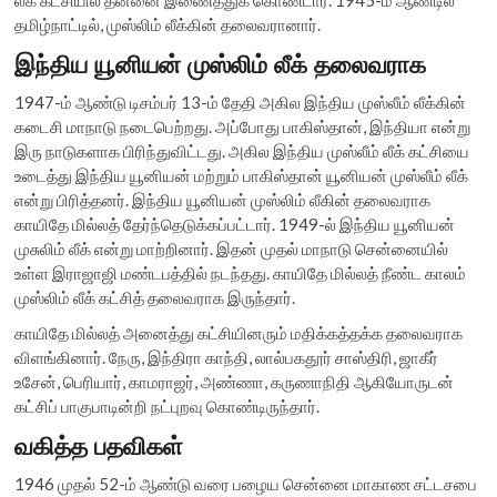
தமிழ்நாட்டில், முஸ்லிம் லீக்கின் தலைவரானார்.
இந்திய யூனியன் முஸ்லிம் லீக் தலைவராக
1947-ம் ஆண்டு டிசம்பர் 13-ம் தேதி அகில இந்திய முஸ்லீம் லீக்கின்
கடைசி மாநாடு நடைபெற்றது. அப்போது பாகிஸ்தான், இந்தியா என்று
இரு நாடுகளாக பிரிந்துவிட்டது. அகில இந்திய முஸ்லீம் லீக் கட்சியை
உடைத்து இந்திய யூனியன் மற்றும் பாகிஸ்தான் யூனியன் முஸ்லீம் லீக்
என்று பிரித்தனர். இந்திய யூனியன் முஸ்லிம் லீகின் தலைவராக
காயிதே மில்லத் தேர்ந்தெடுக்கப்பட்டார். 1949-ல் இந்திய யூனியன்
முசுலிம் லீக் என்று மாற்றினார். இதன் முதல் மாநாடு சென்னையில்
உள்ள இராஜாஜி மண்டபத்தில் நடந்தது. காயிதே மில்லத் நீண்ட காலம்
முஸ்லிம் லீக் கட்சித் தலைவராக இருந்தார்.
காயிதே மில்லத் அனைத்து கட்சியினரும் மதிக்கத்தக்க தலைவராக
விளங்கினார். நேரு, இந்திரா காந்தி, லால்பகதூர் சாஸ்திரி, ஜாகீர்
உசேன், பெரியார், காமராஜர், அண்ணா, கருணாநிதி ஆகியோருடன்
கட்சிப் பாகுபாடின்றி நட்புறவு கொண்டிருந்தார்.
வகித்த பதவிகள்
1946 முதல் 52-ம் ஆண்டு வரை பழைய சென்னை மாகாண சட்டசபை