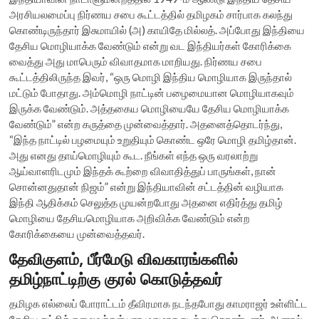
அரசியலமைப்பு நிர்ணய சபை கூட்டத்தில் தமிழகம் சார்பாக கலந்து
கொண்டிருந்தார் இசுமாயில் (அ) காயிதே மில்லத். அப்போது இந்தியை
தேசிய மொழியாக்க வேண்டும் என்று வட இந்தியர்கள் கோரிக்கை
வைத்து அது மாபெரும் விவாதமாக மாறியது. நிர்ணய சபை
கூட்டத்திலிருந்த இவர், “ஒரு மொழி இந்திய மொழியாக இருந்தால்
மட்டும் போதாது. அம்மொழி நாட்டின் பழைமையான மொழியாகவும்
இருக்க வேண்டும். அத்தகைய மொழியையே தேசிய மொழியாக்க
வேண்டும்” என்ற கருத்தை முன்வைத்தார். அதனைத்தொடர்ந்து,
“இந்த நாட்டில் பழமையும் உறுதியும் கொண்ட ஒரே மொழி தமிழ்தான்.
அது எனது தாய்மொழியும் கூட. நீங்கள் எந்த ஒரு வரலாற்று
ஆய்வாளரிடமும் இந்தக் கூற்றை விவாதித்துப் பாருங்கள், நான்
சொன்னதுதான் நிஜம்” என்று இந்தியாவின் சட்டத்தின் வழியாக
இந்தி ஆதிக்கம் செலுத்த முயன்றபோது அதனை எதிர்த்து தமிழ்
மொழியை தேசியமொழியாக அறிவிக்க வேண்டும் என்ற
கோரிக்கையை முன்வைத்தவர்.
தேவிகுளம், பீர்மேடு விவகாரங்களில்
தமிழ்நாட்டிற்கு குரல் கொடுத்தவர்
தமிழக எல்லைப் போராட்டம் தீவிரமாக நடந்தபோது காமராஜர் உள்ளிட்ட
தேசிய கட்சித் தலைவர்கள் பாரமுகமாக நடந்து கொண்டனர். ஆனால்