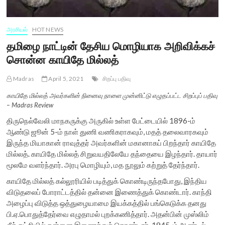
அரசியல்
HOT NEWS
தமிழை நாட்டின் தேசிய மொழியாக அறிவிக்கச்
சொன்ன காயிதே மில்லத்
Madras
April 5, 2021
சிறப்பு பதிவு
காயிதே மில்லத் அவர்களின் நினைவு நாளை முன்னிட்டு எழுதப்பட்ட சிறப்புப் பதிவு
– Madras Review
திருநெல்வேலி மாநகருக்கு அருகில் உள்ள பேட்டையில் 1896-ம்
ஆண்டு ஜூன் 5-ம் நாள் துணி வணிகராகவும், மதத் தலைவாரகவும்
இருந்த மியாகான் ராவுத்தர் அவர்களின் மகானாகப் பிறந்தார் காயிதே
மில்லத். காயிதே மில்லத் சிறுவயதிலேயே தந்தையை இழந்தார். தாயார்
மூலமே வளர்ந்தார். அரபு மொழியும், மத நூலும் கற்றுத் தேர்ந்தார்.
காயிதே மில்லத் கல்லூரியில் படித்துக் கொண்டிருந்தபோது, இந்திய
விடுதலைப் போராட்டத்தில் தன்னை இணைத்துக் கொண்டார். காந்தி
அழைப்பு விடுத்த ஒத்துழையாமை இயக்கத்தில் பங்கெடுக்க தனது
பி.ஏ.பொதுத்தேர்வை எழுதாமல் புறக்கணித்தார். அதன்பின் முஸ்லிம்
லீக் கட்சியில் தன்னை இணைத்துக் கொண்டார். 1945-ம் ஆண்டில்