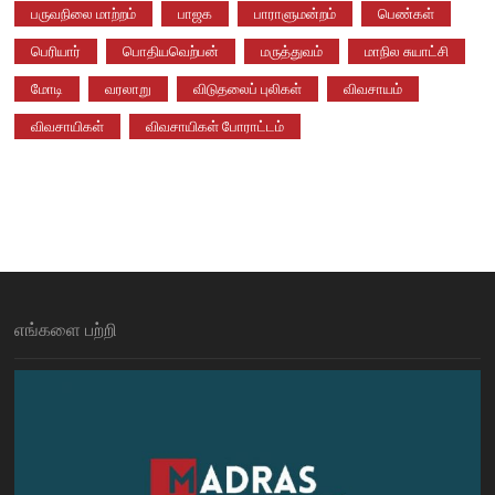
பருவநிலை மாற்றம்
பாஜக
பாராளுமன்றம்
பெண்கள்
பெரியார்
பொதியவெற்பன்
மருத்துவம்
மாநில சுயாட்சி
மோடி
வரலாறு
விடுதலைப் புலிகள்
விவசாயம்
விவசாயிகள்
விவசாயிகள் போராட்டம்
எங்களை பற்றி