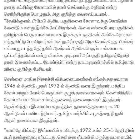
தனது கட்சிக்கு கேரளாவில் தான் செல்வாக்கு அதிகம் என்று
தெரிந்திருந்த பொழுதும், அது குறித்து கவலைப்படமால்,
“தேவிக்குளம், பீர்மேடு ஆகிய பகுதிகளை கேரளாவுக்கு கொடுக்க
வேண்டும் என்று இங்கே கேட்கிறார்கள். அவை எல்லையோர பகுதிகள்.
தமிழர்கள் பெரும்பான்மையாக இருக்கும் பகுதிகள். அங்கே அவர்கள்
வந்துவிட்டு போகிறவர்கள் என்று அப்பகுதி அரசு சொல்கிறது. பின்னர்
எவ்வாறு கடந்த தேர்தலில் அவர்கள் அங்கே பெரும்பான்மையாக
ஓட்டளித்தார்கள் என்று விளக்க முடியுமா? அப்பகுதி தமிழகத்தோடு
தான் இணைக்கப்பட வேண்டும்!” என்று நாடாளுமன்றத்தில் தமிழ்நாடு
உரிமை குறித்து பேசியவர்.
சென்னை மாநில இறைச்சி விற்பனையாளர்கள் சங்கத் தலைவராக
1946-ம் ஆண்டு முதல் 1972-ம் ஆண்டு வரை இருந்தார். மத்திய
தோல் மற்றும் தோல் பொருட்கள் குழுத் தலைவராகவும், தென்னிந்திய
தோல் வியாபாரிகள் சங்கத் துணைத் தலைவராகவும் இருந்தார்.
தென்னிந்திய இசுலாமிய கழகத்தின் துணைத் தலைவராக 20
ஆண்டுகள் பணியாற்றியவர். தமிழ் வளர்ச்சிக் கழகத்தை நிறுவி
அதன் தலைவராக இருந்தார்.
“காயிதே மில்லத்” இஸ்மாயில் சாகிபுக்கு 1972 மார்ச் 25-ம் தேதி திடீர்
உடல் நலக்குறைவு ஏற்பட்டது. சென்னை ஸ்டான்லி மருத்துவமனையில்