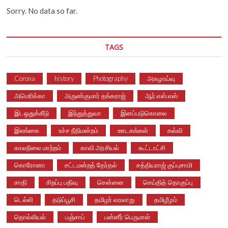
Sorry. No data so far.
TAGS
Corona
history
Photography
அகழாய்வு
அமெரிக்கா
அருண்குமார் தங்கராஜ்
ஆர்.எஸ்.எஸ்
இடஒதுக்கீடு
இந்துத்துவா
இனப்படுகொலை
இலங்கை
உச்ச நீதிமன்றம்
ஊடகங்கள்
கல்வி
காலநிலை மாற்றம்
காவி அரசியல்
கூட்டாட்சி
கொரோனா
சட்டமன்றத் தேர்தல்
சத்தியராஜ் குப்புசாமி
சாதி
சிறப்பு பதிவு
சென்னை
செய்தித் தொகுப்பு
டெல்லி
தடுப்பூசி
தமிழர் வரலாறு
தமிழீழம்
தொல்லியல்
பஞ்சாப்
பன்னீர் பெருமாள்