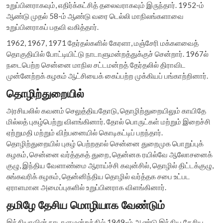
உறுப்பினராகவும், எதிர்க்கட்சித் தலைவராகவும் இருந்தார். 1952-ம்
ஆண்டு முதல் 58-ம் ஆண்டு வரை டெல்லி மாநிலங்களாவை
உறுப்பினராகப் பதவி வகித்தார்.
1962, 1967, 1971 தேர்தல்களில் கேரளா, மஞ்சேரி மக்களவைத்
தொகுதியில் போட்டியிட்டு நாடாளுமன்றத்துக்குச் சென்றார். 1967ல்
நடைபெற்ற சென்னை மாநில சட்டமன்றத் தேர்தலில் திராவிட
முன்னேற்றக் கழகம் ஆட்சியைக் கைப்பற்ற முக்கியப் பங்காற்றினார்.
தொழிற்துறையில்
அரசியலில் கவனம் செலுத்தியதோடு, தொழிற்துறையிலும் காயிதே
மில்லத் புகழ்பெற்று விளங்கினார். தோல் பொருட்கள் மற்றும் இறைச்சி
ஏற்றுமதி மற்றும் விற்பனையில் கொடிகட்டிப் பறந்தார்.
தொழிற்துறையில் புகழ் பெற்றதால் சென்னை துறைமுக பொறுப்புக்
கழகம், சென்னை வர்த்தகத் துறை, தென்னக ரயில்வே ஆலோசனைக்
குழு, இந்திய வேளாண்மை ஆராய்ச்சி கவுன்சில், தொழில் திட்டக்குழு,
சுங்கவரிக் கழகம், தென்னிந்திய தொழில் வர்த்தக சபை உட்பட
ஏராளமான அமைப்புகளில் உறுப்பினராக விளங்கினார்.
தமிழே தேசிய மொழியாக வேண்டும்
இந்தியாவின் நாடாளுமன்றத்தில் 1949-ம் ஆண்டு இந்திய தேசிய