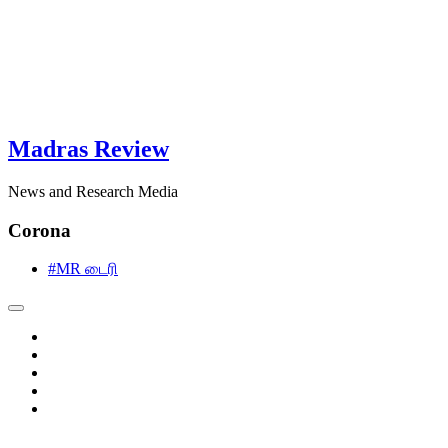
Madras Review
News and Research Media
Corona
#MR டைரி
facebook
twitter
instagram
pinterest
linkedin