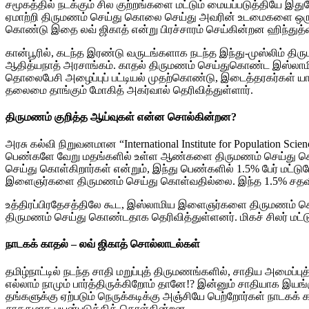
சமூகத்தில் நடக்கும் சில குற்றங்களை மட்டும் மையப்படுத்தியே இத
ஏமாற்றி திருமணம் செய்து கொலை செய்து அவரின் உடமைகளை ஒருவர்
கொண்டு இதை லவ் ஜிகாத் என்று பிரச்சாரம் செய்கின்றன ஹிந்துத்
கான்பூரில், கடந்த இரண்டு வருடங்களாக நடந்த இந்து-முஸ்லிம் 
ஆதித்யநாத் அரசாங்கம். காதல் திருமணம் செய்துகொண்ட இஸ்லாமி
தொலைபேசி அழைப்புப் பட்டியல் முதற்கொண்டு, இடைத்தரகர்கள் ய
தலைமை தாங்கும் மோகித் அகர்வால் தெரிவித்துள்ளார்.
திருமணம் குறித்த ஆய்வுகள் என்ன சொல்கின்றன?
அரசு கல்வி நிறுவனமான “International Institute for Population S
பெண்களே வேறு மதங்களில் உள்ள ஆண்களை திருமணம் செய்து கொள்க
செய்து கொள்கிறார்கள் என்றும், இந்து பெண்களில் 1.5% பேர் மட்
இளைஞர்களை திருமணம் செய்து கொள்வதில்லை. இந்த 1.5% சதவீ
உத்திரப்பிரதேசத்திலே கூட, இஸ்லாமிய இளைஞர்களை திருமணம் செய்
திருமணம் செய்து கொண்டதாக தெரிவித்துள்ளனர். மிகச் சிலர் மட்ட
நாடகக் காதல் – லவ் ஜிகாத் சொல்லாடல்கள்
தமிழ்நாட்டில் நடந்த சாதி மறுப்புத் திருமணங்களில், சாதிய அமைப
எல்லாம் நாமும் பார்த்திருக்கிறோம் தானே!? இன்னும் சாதியாக இயங்
தங்களுக்கு ஏற்படும் நெருக்கடிக்கு அஞ்சியே பெற்றோர்கள் நாடகக
சாதகமாக பயன்படுத்திக் கொள்கின்றன.