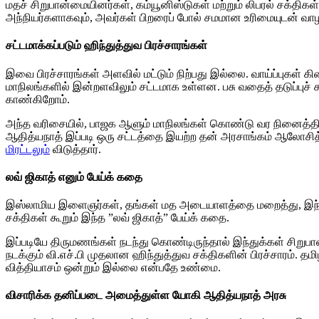
மதச் சிறுபான்மையினர்கள், கம்யூனிஸ்டுகள் மற்றும் லிபரல் சக்தி
அந்நியர்களாகவும், அவர்கள் பிறரைப் போல் சமமான உரிமையுடன் வாழத
சட்டமாக்கப்படும் ஹிந்துத்துவ பிரச்சாரங்கள்
இவை பிரச்சாரங்கள் அளவில் மட்டும் நிற்பது இல்லை. வாய்ப்புகள் க
மாநிலங்களில் இன்றளவிலும் சட்டமாக உள்ளன. பசு வதைத் தடுப்புச்
காண்கிறோம்.
அந்த வரிசையில், பாஜக ஆளும் மாநிலங்கள் கொண்டு வர நினைத்திருக்கும
ஆதித்யநாத் இப்படி ஒரு சட்டத்தை இயற்ற தன் அரசாங்கம் ஆலோசித
மிரட்டலும்
விடுத்தார்.
லவ் ஜிகாத் எனும் பேய்க் கதை
இஸ்லாமிய இளைஞர்கள், தங்கள் மத அடையாளத்தை மறைத்து, இந்துப் 
சக்திகள் கூறும் இந்த ”லவ் ஜிகாத்” பேய்க் கதை.
இப்படியே திருமணங்கள் நடந்து கொண்டிருந்தால் இந்துக்கள் சிற
நடக்கும் வி.எச்.பி முதலான ஹிந்துத்துவ சக்திகளின் பிரச்சாரம். த
வித்தியாசம் ஒன்றும் இல்லை என்பதே உண்மை.
விசாரிக்க தனிப்படை அமைத்துள்ள யோகி ஆதித்யநாத் அரசு