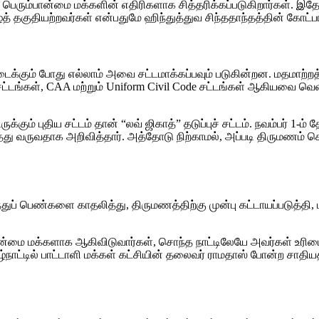
கள் பெரும்பான்மை மக்களின் எதிரிகளாக சித்தரிக்கப்படுகிறார்கள்.
் தகுதியற்றவர்கள் என்பதுமே ஹிந்துத்துவ சிந்ததாந்தத்தின் கோட்ப
ிடைக்கும் போது எல்லாம் அவை சட்டமாக்கப்பவும் படுகின்றன. மதமாற்றத
 சட்டங்கள், CAA மற்றும் Uniform Civil Code சட்டங்கள் ஆகியவை 
் புதிய சட்டம் தான் “லவ் ஜிகாத்” தடுப்புச் சட்டம். நவம்பர் 1-ம் த
்து வருவதாக அறிவித்தார். அத்தோடு நிற்காமல், அப்படி திருமணம
பெண்களை காதலித்து, திருமணத்திற்கு முன்பு கட்டாயப்படுத்தி, ம
ுபான்மை மக்களாக ஆகிவிடுவார்கள், சொந்த நாட்டிலேயே அவர்கள் உர
மிழ்நாட்டில் பாட்டாளி மக்கள் கட்சியின் தலைவர் ராமதாஸ் போன்ற சாதி