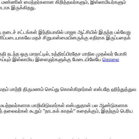
 இதே மண்ணின் மைந்தர்களான கிறித்தவர்களும், இஸ்லாமியர்களும்
ாடாக இருக்கிறது.
் தடைச் சட்டங்கள் இந்தியாவில் பாஜக ஆட்சியில் இருந்த பல்வேறு
வெளிப்படையாகவே மதச் சிறுபான்மையினருக்கு எதிராக இருப்பதைக்
ேதி நடந்த ஒரு மாநாட்டில், உத்திரப்பிரதேச மாநில முதல்வர் யோகி
் செய்யும் இஸ்லாமிய இளைஞர்களுக்கு மேடையிலேயே
கொலை
தம் மாற்றி திருமணம் செய்து கொள்கிறார்கள் என்பதே ஹிந்துத்துவ
ிமையற்றவர்களாக மாறிவிடுவார்கள் என்பதுதான் பல ஆண்டுகளாக
யத் தலைவர்கள் கூறும் ”நாடகக் காதல்” கதைக்கும், இதற்கும் பெரிய