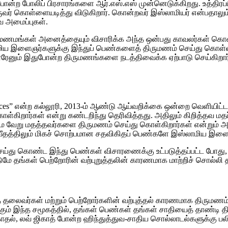
ுபோன்ற போலிப் பிரசாரங்களை ஆர்.எஸ்.எஸ் முன்னெடுக்கிறது. உத்திர
 கொள்ளையடித்து விடுகிறார். கொன்றவர் இஸ்லாமியர் என்பதாலும், 
வ அமைப்புகள்.
திருமணமங்கள் அனைத்தையும் விசாரிக்க அந்த ஒன்பது காவலர்கள் கொ
ய இளைஞர்களுக்கு இந்துப் பெண்களைத் திருமணம் செய்து கொள்ள வ
ாரேனும் இதுபோன்ற திருமணங்களை நடத்திவைக்க ஏற்பாடு செய்கிறா
ciences” என்ற கல்லூரி, 2013-ம் ஆண்டு ஆய்வறிக்கை ஒன்றை வெளியிட்டத
ிறார்கள் என்று கண்டறிந்து தெரிவித்தது. அதிலும் கிறித்தவ ம
டுமே வேறு மதத்தவர்களை திருமணம் செய்து கொள்கிறார்கள் என்றும் 
தத்திலும் மிகச் சொற்பமான சதவிகிதப் பெண்களே இஸ்லாமிய இளை
து கொண்ட இந்து பெண்கள் விசாரணைக்கு உட்படுத்தப்பட்ட போது, அவ
ுமே தங்கள் பெற்றோரின் வற்புறுத்தலின் காரணமாக மாற்றிச் சொல்லி த
்புத் தலைவர்கள் மற்றும் பெற்றோர்களின் வற்புத்தல் காரணமாக திரும
கும் இந்த சமூகத்தில், தங்கள் பெண்கள் தங்கள் சாதியைத் தாண்டி தி
் காதல், லவ் ஜிகாத் போன்ற ஹிந்துத்துவ-சாதிய சொல்லாடல்களுக்கு 