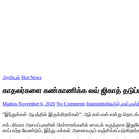
அரசியல்
Hot News
காதலர்களை கண்காணிக்க லவ் ஜிகாத் தடுப்ப
Madras
November 6, 2020
No Comments
Islamophobia
ஆர்.எஸ்.எஸ்
”இந்துக்கள் ஆபத்தில் இருக்கிறார்கள்”: ஆர்.எஸ்.எஸ் என்று தொ
சங் பரிவார அமைப்புகளின் பிரச்சாரங்களில் மையக் கருத்தாக இது
காப்பாற்ற வேண்டும், இந்து மக்கள் அனைவரும் வஞ்சிக்கப்படுகிறார்