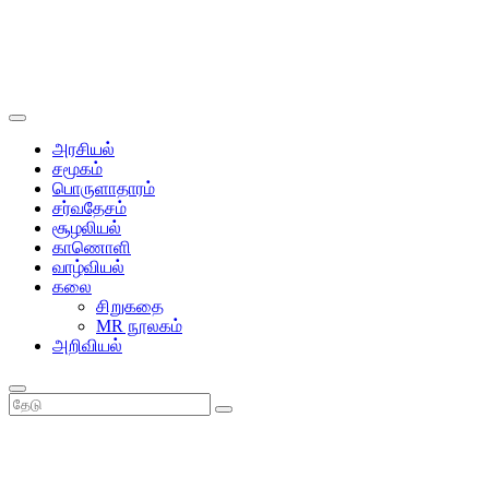
அரசியல்
சமூகம்
பொருளாதாரம்
சர்வதேசம்
சூழலியல்
காணொளி
வாழ்வியல்
கலை
சிறுகதை
MR நூலகம்
அறிவியல்
தேடு