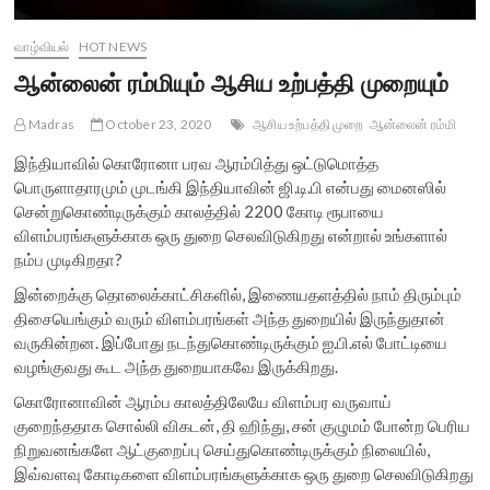
வாழ்வியல்
HOT NEWS
ஆன்லைன் ரம்மியும் ஆசிய உற்பத்தி முறையும்
Madras
October 23, 2020
ஆசிய உற்பத்தி முறை
ஆன்லைன் ரம்மி
இந்தியாவில் கொரோனா பரவ ஆரம்பித்து ஒட்டுமொத்த
பொருளாதாரமும் முடங்கி இந்தியாவின் ஜி.டி.பி என்பது மைனஸில்
சென்றுகொண்டிருக்கும் காலத்தில் 2200 கோடி ரூபாயை
விளம்பரங்களுக்காக ஒரு துறை செலவிடுகிறது என்றால் உங்களால்
நம்ப முடிகிறதா?
இன்றைக்கு தொலைக்காட்சிகளில், இணையதளத்தில் நாம் திரும்பும்
திசையெங்கும் வரும் விளம்பரங்கள் அந்த துறையில் இருந்துதான்
வருகின்றன. இப்போது நடந்துகொண்டிருக்கும் ஐ.பி.எல் போட்டியை
வழங்குவது கூட அந்த துறையாகவே இருக்கிறது.
கொரோனாவின் ஆரம்ப காலத்திலேயே விளம்பர வருவாய்
குறைந்ததாக சொல்லி விகடன், தி ஹிந்து, சன் குழுமம் போன்ற பெரிய
நிறுவனங்களே ஆட்குறைப்பு செய்துகொண்டிருக்கும் நிலையில்,
இவ்வளவு கோடிகளை விளம்பரங்களுக்காக ஒரு துறை செலவிடுகிறது