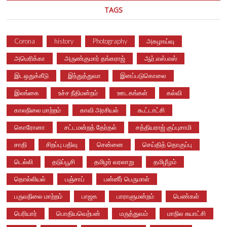
TAGS
Corona
history
Photography
அகழாய்வு
அமெரிக்கா
அருண்குமார் தங்கராஜ்
ஆர்.எஸ்.எஸ்
இடஒதுக்கீடு
இந்துத்துவா
இனப்படுகொலை
இலங்கை
உச்ச நீதிமன்றம்
ஊடகங்கள்
கல்வி
காலநிலை மாற்றம்
காவி அரசியல்
கூட்டாட்சி
கொரோனா
சட்டமன்றத் தேர்தல்
சத்தியராஜ் குப்புசாமி
சாதி
சிறப்பு பதிவு
சென்னை
செய்தித் தொகுப்பு
டெல்லி
தடுப்பூசி
தமிழர் வரலாறு
தமிழீழம்
தொல்லியல்
பஞ்சாப்
பன்னீர் பெருமாள்
பருவநிலை மாற்றம்
பாஜக
பாராளுமன்றம்
பெண்கள்
பெரியார்
பொதியவெற்பன்
மருத்துவம்
மாநில சுயாட்சி