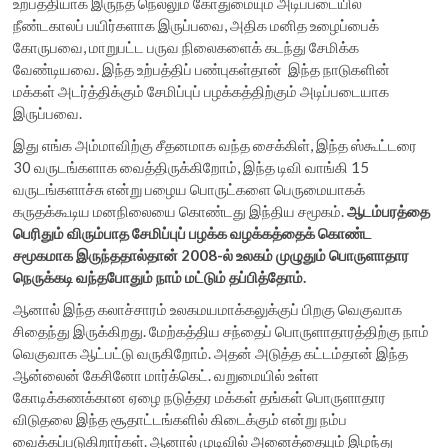
உற்பத்தியாக இருந்த நெல்லும் கோதுமையும் அடிப்படையில்
நீண்டகாலப் பயிர்களாக இருப்பவை, அதிக மனித உழைப்பைக்
கோருபவை, மாறுபட்ட பருவ நிலைகளைக் கடந்து சேமிக்க
வேண்டியவை. இந்த உற்பத்திப் பண்புகள்தான் இந்த நாடுகளின்
மக்கள் அடர்த்திக்கும் சேமிப்புப் பழக்கத்திற்கும் அடிப்படையாக
இருப்பவை.
இது எங்க அம்மாவிற்கு சீதனமாக வந்த சைக்கிள், இந்த ஸ்கூட்டரை
30 வருடங்களாக வைத்திருக்கிறோம், இந்த டிவி வாங்கி 15
வருடங்களாச்சு என்று பழைய பொருட்களை பெருமையாகக்
கருதக்கூடிய மனநிலையை கொண்டது இந்திய சமூகம்.
ஆடம்பரத்தை
பெரிதும் விரும்பாத சேமிப்புப் பழக்க வழக்கத்தைக் கொண்ட
சமூகமாக இருந்ததால்தான் 2008-ல் உலகம் முழுதும் பொருளாதார
நெருக்கடி வந்தபோதும் நாம் மட்டும் தப்பித்தோம்.
ஆனால் இந்த கலாச்சாரம் உலகமயமாக்கலுக்குப் பிறகு வெகுவாக
சிதைந்து இருக்கிறது. மேற்கத்திய சந்தைப் பொருளாதாரத்திற்கு நாம்
வெகுவாக ஆட்பட்டு வருகிறோம். அதன் அடுத்த கட்டம்தான் இந்த
ஆன்லைன் கேசினோ மார்க்கெட். வறுமையில் உள்ள
கோடிக்கணக்கான ஏழை நடுத்தர மக்கள் தங்கள் பொருளாதார
விடுதலை இந்த சூதாட்டங்களில் கிடைக்கும் என்று நம்ப
வைக்கப்படுகிறார்கள். ஆனால் முடிவில் அனைத்தையும் இழந்து