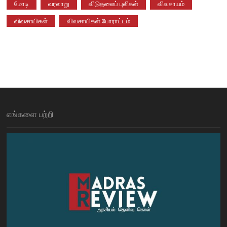
மோடி
வரலாறு
விடுதலைப் புலிகள்
விவசாயம்
விவசாயிகள்
விவசாயிகள் போராட்டம்
எங்களை பற்றி