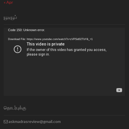
« Apr
யூடியூப்
Video
Code 150: Unknown error.
Player
Download File: https://www.youtube.com/watch?v=zVPSid02TbY&_=1
தொடர்புக்கு
askmadrasreview@gmail.com