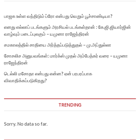
பாஜக உள்ள வந்திடும் ப்ரோ என்பது வெறும் பூச்சாண்டியா?
எனது எல்லாப் படங்களும் அரசியல் படங்கள்தான் : கே.ஜி.ஜியார்ஜின்
வாழ்வும் படைப்புலகும் – யமுனா ராஜேந்திரன்
சமகாலத்தில் சாதியை அர்த்தப்படுத்துதல் – மு.அப்துல்லா
சோசலிச அனுபவங்கள்: மார்க்ஸ் முதல் அம்பேத்கர் வரை – யமுனா
ராஜேந்திரன்
டெல்லி மசோதா என்பது என்ன? ஏன் பரபரப்பாக
விவாதிக்கப்படுகிறது?
TRENDING
Sorry. No data so far.