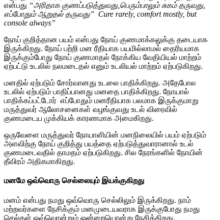
என்பது
“அரிதாக குணப்படுத்துவது,பெரும்பாலும் சுகம் தருவது,
எப்போதும் ஆறுதல் தருவது”
Cure rarely, comfort mostly, but
console always”
நோய் குறித்தான பயம் என்பது நோய் குணமாக்கலுக்கு தடையாக
இருக்கிறது. நோய் பற்றி மன ரீதியாக பயமில்லாமல் தைரியமாக
இருக்கும்போது நோய் குணமாதல் நோக்கிய வேதியியல் மாற்றம்
ஏற்பட்டு உடலில் நலமடைதல் எனும் உடலியல் மாற்றம் ஏற்படுகிறது.
மனதில் ஏற்படும் சோர்வானது உடலை பாதிக்கிறது. அதேபோல
உடலில் ஏற்படும் பாதிப்பானது மனதை பாதிக்கிறது. நோயால்
பாதிக்கப்பட்டோர் எப்போதும் மனரீதியாக பலமாக இருக்குமாறு
மருத்துவர் ஆலோசனைகள் வழங்குவது உடல் விரைவில்
குணமடைய முக்கியக் காரணமாக அமைகிறது.
ஒருவேளை மருத்துவர் நோயாளியின் மனநிலையில் பயம் ஏற்படும்
அளவிற்கு நோய் குறித்து பயத்தை ஏற்படுத்துவாரானால் உடல்
குணமடைவதில் தாமதம் ஏற்படுகிறது. சில நேரங்களில் நோயின்
தீவிரம் அதிகமாகிறது.
மனமே ஒவ்வொரு செல்லையும் இயக்குகிறது
மனம் என்பது நமது ஒவ்வொரு செல்லிலும் இருக்கிறது. நாம்
மற்றவர்களை நேசிக்கும் மனமுடையவராக இருக்குபோது நமது
செல்கள் ஒவ்வொன்றும் ஒன்றையொன்று நேசிக்கிறது.