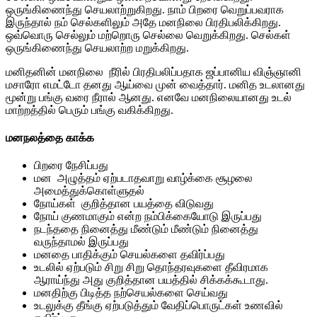
ஒருங்கிணைந்து செயலாற்றுகிறது. நாம் பிறரை வெறுப்பவராக
இருந்தால் நம் செல்களிலும் அதே மனநிலை பிரதிபலிக்கிறது.
ஒவ்வொரு செல்லும் மற்றொரு செல்லை வெறுக்கிறது. செல்கள்
ஒருங்கிணைந்து செயலாற்ற மறுக்கிறது.
மனிதனின் மனநிலை நீரில் பிரதிபலிப்பதாக ஜப்பானிய விஞ்ஞானி
மசாரோ எமட்டோ தனது ஆய்வை முன் வைத்தார். மனித உடலானது
மூன்று பங்கு வரை நீரால் ஆனது. எனவே மனநிலையானது உடல்
மாற்றத்தில் பெரும் பங்கு வகிக்கிறது.
மனநலத்தை காக்க
பிறரை நேசிப்பது
மன அழுத்தம் ஏற்படாதவாறு வாழ்க்கை சூழலை
அமைத்துக்கொள்ளுதல்
நோய்கள் குறித்தான பயத்தை விடுவது
நோய் குணமாகும் என்ற நம்பிக்கையோடு இருப்பது
நடந்ததை நினைத்து மீண்டும் மீண்டும் நினைத்து
வருந்தாமல் இருப்பது
மனதை பாதிக்கும் செயல்களை தவிர்ப்பது
உடலில் ஏற்படும் சிறு சிறு தொந்தரவுகளை தீவிரமாக
ஆராய்ந்து அது குறித்தான பயத்தில் சிக்கக்கூடாது.
மனதிற்கு பிடித்த நற்செயல்களை செய்வது
உடலுக்கு தீங்கு ஏற்படுத்தும் வேதிப்பொருட்கள் உணவில்