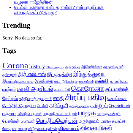
யமுனா ராஜேந்திரன்
டெல்லி மசோதா என்பது என்ன? ஏன் பரபரப்பாக
விவாதிக்கப்படுகிறது?
Trending
Sorry. No data so far.
Tags
Corona
history
அமெரிக்கா
அருண்குமார்
அகழாய்வு
Photography
இந்துத்துவா
ஆர்.எஸ்.எஸ்
இடஒதுக்கீடு
தங்கராஜ்
கல்வி
இலங்கை
இனப்படுகொலை
காலநிலை
உச்ச நீதிமன்றம்
ஊடகங்கள்
கொரோனா
காவி அரசியல்
சட்டமன்றத்
மாற்றம்
கூட்டாட்சி
சிறப்பு பதிவு
சாதி
தேர்தல்
சென்னை
சத்தியராஜ் குப்புசாமி
தடுப்பூசி
தமிழீழம்
செய்தித் தொகுப்பு
தொல்லியல்
டெல்லி
தமிழர் வரலாறு
பாஜக
பஞ்சாப்
பருவநிலை மாற்றம்
பாராளுமன்றம்
பன்னீர் பெருமாள்
பொதியவெற்பன்
மருத்துவம்
பெண்கள்
பெரியார்
மாநில சுயாட்சி
விவசாயிகள்
விவசாயம்
வரலாறு
மோடி
விடுதலைப் புலிகள்