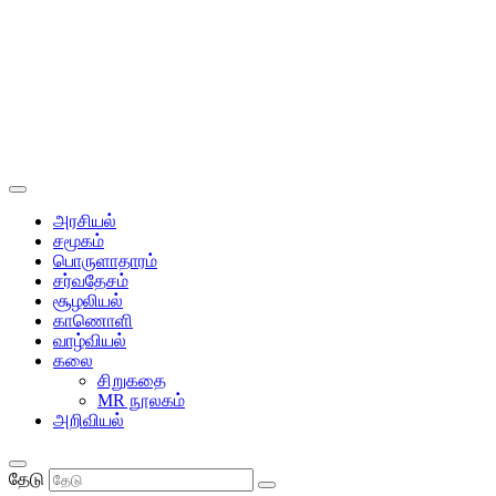
அரசியல்
சமூகம்
பொருளாதாரம்
சர்வதேசம்
சூழலியல்
காணொளி
வாழ்வியல்
கலை
சிறுகதை
MR நூலகம்
அறிவியல்
தேடு