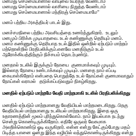
மனமது செம்மையானால் வாயுவை உயர்த்த வேண்டாம்
மனமது செம்மையானால் வாசியை நிறுத்த வேண்டாம்
மனமது செம்மையானால் மந்திரஞ் செம்மையாமே”
மனம் பற்றிய அகத்தியர் பாடல் இது.
மனச்சமநிலை பற்றிய அவசியத்தை உணர்த்துகிறார். உடலும்
மனமும் பிரிக்க முடியாதவை. உடல் கண்ணுக்கு தெரியும் மனம்.
மனம் கண்ணுக்கு தெரியாத உடல்.இதில் ஒன்றில் ஏற்படும் மாற்றம்
மற்றொன்றில் பிரதிபலிக்கும்.எனவே மனதிற்கும் உடல்
ஆரோக்கியத்திற்கும் நிச்சயம் தொடர்புண்டு.
மனதால் உடலில் இருக்கும் நோயை குணமாக்கவும் முடியும்.
இல்லாத நோயை உண்டாக்கவும் முடியும். மனதை நாம் எப்படி
கையாள்கிறோம் என்பதை பொறுத்தே உடல் நோய்கள் குணமாவாதும்
நோய்கள் வராமல் தடுக்கப்படுவதும் நிகழ்கிறது.
மனதில் ஏற்படும் மாற்றமே வேதி மாற்றமாகி உடலில் பிரதிபலிக்கிறது
மனதில் ஏற்படும் மாற்றமானது வேதியியல் மாற்றமடைகிறது. பிறகு
வேதியியல் மாற்றமானது உடலியல் மாற்றமாகிறது. இதை ஒரு
உதாரணத்தின் மூலம் புரிந்துகொள்வோம். நாம் இயல்பாக நடந்து
சென்று கொண்டிருக்கிறோம். எதிரே ஒருவர் வேகமாக
அலறிக்கொண்டு ஓடி வருகிறார். என்ன என்று கேட்கும்போது மதம்
பிடித்த யானை ஒன்று இந்த வழியில் வந்துகொண்டிருக்கிறது என்று