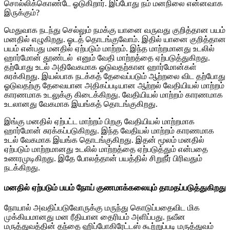
சொல்லிக்கொண்டே ஓடுகிறார். இப்போது நம் மனநிலை என்னவாக
இருக்கும்?
மெதுவாக நடந்து செல்லும் நமக்கு யானை வருவது குறித்தான பயம்
மனதில் எழுகிறது. ஓடத் தொடங்குவோம். இதில் யானை குறித்தான
பயம் என்பது மனதில் ஏற்படும் மாற்றம். இந்த மாற்றமானது உடலில்
ஹார்மோன் தூண்டல் எனும் வேதி மாற்றத்தை ஏற்படுத்துகிறது.
தற்போது உடல் அதிவேகமாக ஓடுவதற்கான ஹார்மோன்கள்
சுரக்கிறது. இயல்பாக நடக்கத் தேவைப்படும் ஆற்றலை விட தற்போது
ஓடுவதற்கு தேவையான அதிகப்படியான ஆற்றல் வேதியியல் மாற்றம்
காரணமாக உடலுக்கு கிடைக்கிறது. வேதியியல் மாற்றம் காரணமாக
உடலானது வேகமாக இயங்கத் தொடங்குகிறது.
இங்கு மனதில் ஏற்பட்ட மாற்றம் பிறகு வேதியியல் மாற்றமாக
ஹார்மோன் சுரக்கப்படுகிறது. இந்த வேதியல் மாற்றம் காரணமாக
உடல் வேகமாக இயங்க தொடங்குகிறது. இதன் மூலம் மனதில்
ஏற்படும் மாற்றமானது உடலில் மாற்றத்தை ஏற்படுத்தும் என்பதை
உணரமுடிகிறது. இதே போலத்தான் பயத்தில் சிறுநீர் பிரிவதும்
நடக்கிறது.
மனதில் ஏற்படும் பயம் நோய் குணமாக்கலையும் தாமதப்படுத்துகிறது
நோயால் அவதிப்படுவோருக்கு மருந்து கொடுப்பதைவிட மிக
முக்கியமானது மன ரீதியான தைரியம் அளிப்பது. நவீன
மருத்துவத்தின் தந்தை ஹிப்போகிரேட்டஸ் கூற்றுப்படி மருத்துவம்