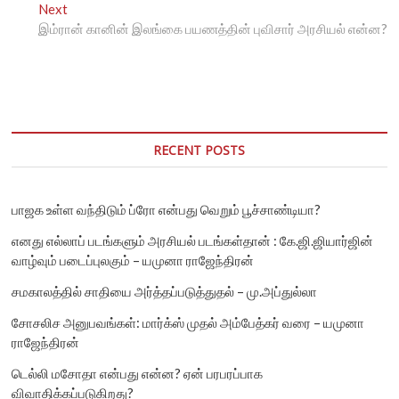
o
Next
e
N
s
இம்ரான் கானின் இலங்கை பயணத்தின் புவிசார் அரசியல் என்ன?
v
e
i
x
t
o
t
n
u
p
s
o
a
p
s
v
o
t
RECENT POSTS
i
s
:
t
g
:
பாஜக உள்ள வந்திடும் ப்ரோ என்பது வெறும் பூச்சாண்டியா?
a
எனது எல்லாப் படங்களும் அரசியல் படங்கள்தான் : கே.ஜி.ஜியார்ஜின்
t
வாழ்வும் படைப்புலகும் – யமுனா ராஜேந்திரன்
i
சமகாலத்தில் சாதியை அர்த்தப்படுத்துதல் – மு.அப்துல்லா
o
சோசலிச அனுபவங்கள்: மார்க்ஸ் முதல் அம்பேத்கர் வரை – யமுனா
n
ராஜேந்திரன்
டெல்லி மசோதா என்பது என்ன? ஏன் பரபரப்பாக
விவாதிக்கப்படுகிறது?