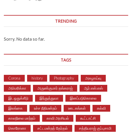
TRENDING
Sorry. No data so far.
TAGS
Corona
history
Photography
அகழாய்வு
அமெரிக்கா
அருண்குமார் தங்கராஜ்
ஆர்.எஸ்.எஸ்
இடஒதுக்கீடு
இந்துத்துவா
இனப்படுகொலை
இலங்கை
உச்ச நீதிமன்றம்
ஊடகங்கள்
கல்வி
காலநிலை மாற்றம்
காவி அரசியல்
கூட்டாட்சி
கொரோனா
சட்டமன்றத் தேர்தல்
சத்தியராஜ் குப்புசாமி