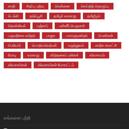
சாதி
சிறப்பு பதிவு
சென்னை
செய்தித் தொகுப்பு
டெல்லி
தடுப்பூசி
தமிழர் வரலாறு
தமிழீழம்
தொல்லியல்
பஞ்சாப்
பன்னீர் பெருமாள்
பருவநிலை மாற்றம்
பாஜக
பாராளுமன்றம்
பெண்கள்
பெரியார்
பொதியவெற்பன்
மருத்துவம்
மாநில சுயாட்சி
மோடி
வரலாறு
விடுதலைப் புலிகள்
விவசாயம்
விவசாயிகள்
விவசாயிகள் போராட்டம்
எங்களை பற்றி