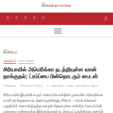
S
Madras
k
NEWS AND RESEARCH
MEDIA
i
f
t
i
p
l
Review
p
t
a
w
n
i
i
o
c
i
s
n
n
c
o
e
t
t
t
k
n
t
b
t
a
e
e
e
சர்வதேசம்
HOT NEWS
o
e
g
r
d
n
சிரியாவில் அமெரிக்கா நடத்தியுள்ள வான்
t
o
r
r
e
i
தாக்குதல்; ட்ரம்ப்பை பின்தொடரும் பைடன்
k
a
s
n
Madras
March 3, 2021
அமெரிக்கா
ஈரான் - அமெரிக்கா
சிரியா
m
t
சிரியாவில் இயங்கி வரும் அமைப்பொன்றின் முகாமில் அமெரிக்கா
வான் தாக்குதலை நடத்தியிருக்கிறது. சிரியா – ஈராக் எல்லைப்
பகுதியில் அமைந்திருந்த கதைக் ஹெசபுல்லா என்கிற அமைப்பின்
முகாமை குறிவைத்து இத்தாக்குதல் நடத்தப்பட்டிருக்கிறது. கதைக்