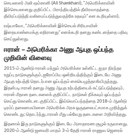
செயலாளர் அலி ஷம்கானி (Ali Shamkhani), “அமெரிக்காவின்
இச்செயலானது குறிப்பிட்ட பிராந்தியத்தில் தீவிரவாதத்தை
தீவிரப்படுத்தி வலிமைப்படுத்துவதற்கே உதவும்” என கூறியுள்ளார்.
ரஷ்யாவோ, “அமெரிக்காவின் இச்செயல் சிரியாவின்
இறையாண்மைக்கு எதிரானது” எனக்கூறி தனது கண்டனத்தை பதிவு
செய்துள்ளது.
ஈரான் – அமெரிக்கா அணு ஆயுத ஒப்பந்த
முறிவின் விளைவு
2015-ம் ஆண்டு ஈரான் மற்றும் அமெரிக்கா உள்ளிட்ட ஐ.நா நிரந்தர
உறுப்பு நாடுகளுக்கும், ஐரோப்பிய ஒன்றியத்திற்கும் இடையே அணு
ஆயுத உற்பத்தி தொடர்பான ஒப்பந்தம் கையெழுத்தாகியிருந்தது.
இதன்படி ஈரான் தனது அணு ஆயுத உற்பத்தியைக் கட்டுப்படுத்தவும்,
ஈரான் மீதான தடைகளைக் குறிப்பிட்ட நாடுகள் நீக்கவும் ஒப்பந்தம்
செய்து கொண்டன. குறிப்பிட்ட இவ்வொப்பந்தத்தை 2018-ம் ஆண்டு
டிரம்ப் தலைமையிலான அமெரிக்க அரசு ஒருதலைபட்சமாக முறித்துக்
கொண்டது; தொடர்ந்து, ஈரான் மீது பல்வேறு தடைகளை அறிவித்தது.
இதனால் இரு நாடுகளுக்கும் இடையே அசாதாரண சூழல் உருவானது.
2020-ம் ஆண்டு ஜனவரி மாதம் 3-ம் தேதி ஈரான் ராணுவ ஜெனரல்