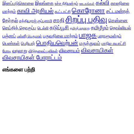
கல்வி
இலங்கை
இனப்படுகொலை
காலநிலை
உச்ச நீதிமன்றம்
ஊடகங்கள்
கொரோனா
காவி அரசியல்
சட்டமன்றத்
மாற்றம்
கூட்டாட்சி
சிறப்பு பதிவு
சாதி
தேர்தல்
சென்னை
சத்தியராஜ் குப்புசாமி
தடுப்பூசி
தமிழீழம்
செய்தித் தொகுப்பு
தொல்லியல்
டெல்லி
தமிழர் வரலாறு
பாஜக
பஞ்சாப்
பருவநிலை மாற்றம்
பாராளுமன்றம்
பன்னீர் பெருமாள்
பொதியவெற்பன்
மருத்துவம்
பெண்கள்
பெரியார்
மாநில சுயாட்சி
விவசாயிகள்
விவசாயம்
வரலாறு
மோடி
விடுதலைப் புலிகள்
விவசாயிகள் போராட்டம்
எங்களை பற்றி