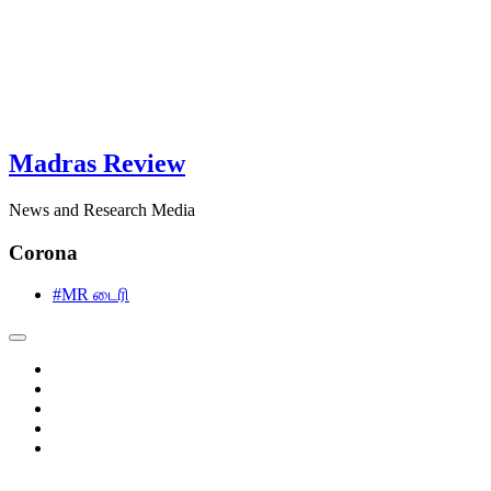
Madras Review
News and Research Media
Corona
#MR டைரி
facebook
twitter
instagram
pinterest
linkedin