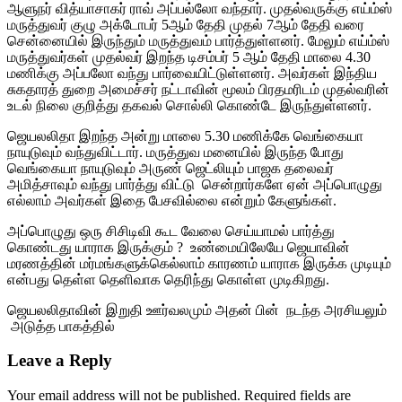
ஆளுநர் வித்யாசாகர் ராவ் அப்பல்லோ வந்தார். முதல்வருக்கு எய்ம்ஸ்
மருத்துவர் குழு அக்டோபர் 5ஆம் தேதி முதல் 7ஆம் தேதி வரை
சென்னையில் இருந்தும் மருத்துவம் பார்த்துள்ளனர். மேலும் எய்ம்ஸ்
மருத்துவர்கள் முதல்வர் இறந்த டிசம்பர் 5 ஆம் தேதி மாலை 4.30
மணிக்கு அப்பலோ வந்து பார்வையிட்டுள்ளனர். அவர்கள் இந்திய
சுகதாரத் துறை அமைச்சர் நட்டாவின் மூலம் பிரதமரிடம் முதல்வரின்
உடல் நிலை குறித்து தகவல் சொல்லி கொண்டே இருந்துள்ளனர்.
ஜெயலலிதா இறந்த அன்று மாலை 5.30 மணிக்கே வெங்கையா
நாயுடுவும் வந்துவிட்டார். மருத்துவ மனையில் இருந்த போது
வெங்கையா நாயுடுவும் அருண் ஜெட்லியும் பாஜக தலைவர்
அமித்சாவும் வந்து பார்த்து விட்டு சென்றார்களே ஏன் அப்பொழுது
எல்லாம் அவர்கள் இதை பேசவில்லை என்றும் கேளுங்கள்.
அப்பொழுது ஒரு சிசிடிவி கூட வேலை செய்யாமல் பார்த்து
கொண்டது யாராக இருக்கும் ? உண்மையிலேயே ஜெயாவின்
மரணத்தின் மர்மங்களுக்கெல்லாம் காரணம் யாராக இருக்க முடியும்
என்பது தெள்ள தெளிவாக தெரிந்து கொள்ள முடிகிறது.
ஜெயலலிதாவின் இறுதி ஊர்வலமும் அதன் பின் நடந்த அரசியலும்
அடுத்த பாகத்தில்
Leave a Reply
Your email address will not be published.
Required fields are