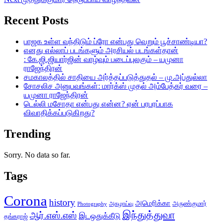
post:
Recent Posts
பாஜக உள்ள வந்திடும் ப்ரோ என்பது வெறும் பூச்சாண்டியா?
எனது எல்லாப் படங்களும் அரசியல் படங்கள்தான்
: கே.ஜி.ஜியார்ஜின் வாழ்வும் படைப்புலகும் – யமுனா
ராஜேந்திரன்
சமகாலத்தில் சாதியை அர்த்தப்படுத்துதல் – மு.அப்துல்லா
சோசலிச அனுபவங்கள்: மார்க்ஸ் முதல் அம்பேத்கர் வரை –
யமுனா ராஜேந்திரன்
டெல்லி மசோதா என்பது என்ன? ஏன் பரபரப்பாக
விவாதிக்கப்படுகிறது?
Trending
Sorry. No data so far.
Tags
Corona
history
அமெரிக்கா
அருண்குமார்
அகழாய்வு
Photography
இந்துத்துவா
ஆர்.எஸ்.எஸ்
இடஒதுக்கீடு
தங்கராஜ்