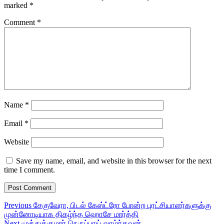
marked
*
Comment
*
Name
*
Email
*
Website
Save my name, email, and website in this browser for the next
time I comment.
Post
Previous
Previous
சேகுவேரா, பிடல் கேஸ்ட்ரோ போன்ற புரட்சியாளர்களுக்கு
post:
முன்னோடியாக திகழ்ந்த ஹொசே மார்த்தி
navigation
Next
Next
முத்துக்குமார் நெருப்பாய் வாழ்ந்தவன்