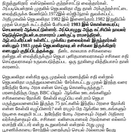
நிறுத்துகிறார் என்றெல்லாம் குற்றச்சாட்டு வைத்தார்கள்.
அப்படியென்றால் முதலில் ஜெயலலிதா மீது தான் அக்குற்றச்சாட்டை
வைத்திருக்க வேண்டும்.1972இல் எம்ஜிஆரால் துவக்கப்பட்ட
அதிமுகவில் ஜெயலலிதா 1982 இல் இணைந்தார்.1982 இறுதியில்
முதல் பொதுக் கூட்டத்தில் பேசியவர்
1983 இல் கொள்கைபரப்பு
செயலாளர் ஆக்கபட்டுள்ளார். அப்பொழுது அந்த கட்சியில் நாவலர்
நெடுஞ்செழியன்,க.ராசாராம் ,பண்ருட்டி ராமசந்திரன்,
ஆர்.எம்.வீரப்பன் உள்ளிட்ட முக்கிய தலைவர்கள் இருந்தார்கள்
என்பதும் 1983 முதல் ஜெயலலிதாவுடன் சசிகலா இருக்கிறார்
எனபதும் குறிப்பிடத்தக்கது
. நீண்ட காலமாக சசிகலாவை
தன்னுடன் வைத்திருக்கும் ஜெயா புனிதமானவராகவும் சசிகலா சதி
செய்தவராகவும் உருவகபடுத்தப்பட ஒரு நூலிழை வித்தியாசம் தான்
காரணம்.
ஜெயலலிதா என்கிற ஒரு முதல்வர் மரணத்தில் சதி என்றால்
ஜெயலலிதா மருத்துவமனையில் சேர்க்கபட்டது முதல் இறந்த வரை
நரேந்திர மோடி அரசு என்ன செய்து கொண்டிருந்தது?.
மரணத்திற்கு பிறகு BBC யிலும் ஆங்கில ஊடகங்களிலும்
சசிகலாவை நோக்கி கேள்வி எழுப்பிய என்.ராம் ஜெயா
மருத்துவமனையில் இருந்த 75 நாட்களில் இந்திய அரசை நோக்கி
என்ன கேள்வி எழுப்பினார்? என் ராமும் பிற ஆங்கில ஊடகங்களும்
(நடிகை கவுதமி உட்பட )நரேந்திர மோடி அரசையும் அதன் அதிகார
வர்க்கத்தையும் விட சசிகலா வலிமையானவர் அவர்களை எல்லாம்
ஏமாற்றி விட்டார் என்று கூறுவார்கள் என்றால் அது முழு
பூசணிக்காயை சோற்றில் மறைக்கும் செயல் அல்லாமல் வேறு