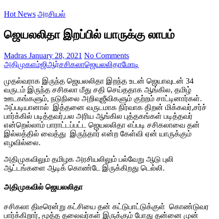
Hot News
அரசியல்
ஜெயலலிதா இறப்பில் யாருக்கு லாபம்
Madras
January 28, 2021
No Comments
அதிமுக
எம்ஜிஆர்
சசிகலா
ஜெயலலிதா
மோடி
முதல்வராக இருந்த ஜெயலலிதா இறந்த உடன் ஜெயாவுடன் 34
வருடம் இருந்த சசிகலா மீது சதி செய்ததாக ஆங்கில, தமிழ்
ஊடகங்களும், நடுநிலை அறிவுஜீவிகளும் குற்றம் சாட்டினார்கள்.
அப்படியானால் இத்தனை வருடமாக நிர்வாக திறன் மிக்கவர்,சர்ச்
பார்க்கில் படித்தவர்,பல அரிய ஆங்கில புத்தகங்கள் படித்தவர்
என்றெல்லாம் பாராட்டப்பட்ட ஜெயலலிதா எப்படி சசிகலாவை தன்
இல்லத்தில் வைத்து இருந்தார் என்ற கேள்வி ஏன் யாருக்கும்
எழவில்லை.
அதிமுகவிலும் தமிழக அரசியலிலும் பல்வேறு ஆடு புலி
ஆட்டங்களை ஆடிக் கொண்டே இருக்கிறது டெல்லி.
அதிமுகவில் ஜெயலலிதா
சசிகலா திடீரென்று கட்சியை தன் கட்டுபாட்டுக்குள் கொண்டுவர
பார்க்கிறார், மூத்த தலைவர்கள் இருக்கும் போது தன்னை முன்