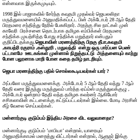
என்னவாக இருக்கமுடியும்.
1998 இல் பாஜாகவில் சேர்ந்த கவுதமி முதல்வர் ஜெயலலிதா
மருத்துவமனையில் அனுமதிக்கப்பட்ட பின் அக்டோபர் 28 ஆம் தேதி
பிரதமரை சந்தித்து நேரில் பேசுகிறார். அதற்கு சில நாட்கள் முன்
காவேரி பிரச்சனை தொடர்பாக தமிழக எம்பிக்கள் பிரதமரை
சந்திக்க முயற்சித்த போது சந்திக்க மறுத்தார் என்பதும்
குறிப்பிடதக்கது.
ஜெயாவின் மரணத்திற்கு பிறகு தீபா,கவுதமி
,காயத்ரி ரகுராம் ,கஸ்தூரி , மதுவந்தி என்று ஒரு பார்ப்பன பெண்
பட்டாளமே ஊடகங்கள் முன்னால் நிறுத்தபட்டு அத்தனையும் காற்று
போன பலூனாக மாறி போன கதை தமிழ் நாடறியும்.
ஜெயா மரணத்திற்கு பதில் சொல்லகூடியவர்கள் யார் ?
அப்பலோ மருத்துவமனைக்கு அக்டோபர் 5 ஆம் தேதி வந்து 7 ஆம்
தேதி வரை இருந்து மருத்துவம் பார்த்த ஏய்ம்ஸ் மருத்துவக்குழு ,
அக்டோபர் ஒன்றாம் தேதி வந்த தமிழக கவர்னர் ஆகியோர்
சசிகலாவின் கட்டளைக்கு கட்டுப்பட்டவர்கள் இல்லை. மோடி அரசின்
கீழ் வேலை செய்பவர்கள்.
மன்னார்குடி குடும்பம் இந்திய அரசை விட வலுவானதா
?
மன்னார்குடி குடும்பம் ’மாபியா’ என்றால், யாரையும்
அனுமதிக்காமல் மறைத்து விட்டார்கள் என்றால், ஆளுநர் இங்கு