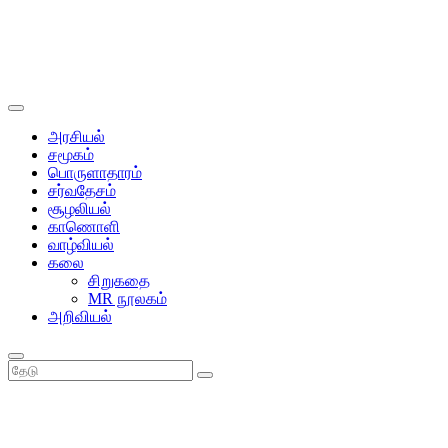
அரசியல்
சமூகம்
பொருளாதாரம்
சர்வதேசம்
சூழலியல்
காணொளி
வாழ்வியல்
கலை
சிறுகதை
MR நூலகம்
அறிவியல்
தேடு