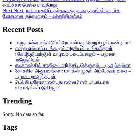
காய்ச்சல் மெல்ல பரவுகிறது
Next
Next post:
காதலிப்பதற்காக ஒருவரை தண்டிப்பது மிக
மோசமான குற்றமாகும் – உச்சநீதிமன்றம்
Recent Posts
பாஜக உள்ள வந்திடும் ப்ரோ என்பது வெறும் பூச்சாண்டியா?
எனது எல்லாப் படங்களும் அரசியல் படங்கள்தான்
: கே.ஜி.ஜியார்ஜின் வாழ்வும் படைப்புலகும் – யமுனா
ராஜேந்திரன்
சமகாலத்தில் சாதியை அர்த்தப்படுத்துதல் – மு.அப்துல்லா
சோசலிச அனுபவங்கள்: மார்க்ஸ் முதல் அம்பேத்கர் வரை –
யமுனா ராஜேந்திரன்
டெல்லி மசோதா என்பது என்ன? ஏன் பரபரப்பாக
விவாதிக்கப்படுகிறது?
Trending
Sorry. No data so far.
Tags