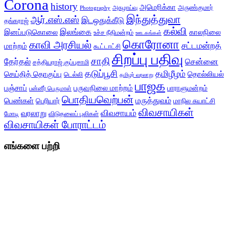
Corona
history
அமெரிக்கா
அருண்குமார்
அகழாய்வு
Photography
இந்துத்துவா
ஆர்.எஸ்.எஸ்
இடஒதுக்கீடு
தங்கராஜ்
கல்வி
இலங்கை
இனப்படுகொலை
காலநிலை
உச்ச நீதிமன்றம்
ஊடகங்கள்
கொரோனா
காவி அரசியல்
சட்டமன்றத்
மாற்றம்
கூட்டாட்சி
சிறப்பு பதிவு
சாதி
தேர்தல்
சென்னை
சத்தியராஜ் குப்புசாமி
தடுப்பூசி
தமிழீழம்
செய்தித் தொகுப்பு
தொல்லியல்
டெல்லி
தமிழர் வரலாறு
பாஜக
பஞ்சாப்
பருவநிலை மாற்றம்
பாராளுமன்றம்
பன்னீர் பெருமாள்
பொதியவெற்பன்
மருத்துவம்
பெண்கள்
பெரியார்
மாநில சுயாட்சி
விவசாயிகள்
விவசாயம்
வரலாறு
மோடி
விடுதலைப் புலிகள்
விவசாயிகள் போராட்டம்
எங்களை பற்றி