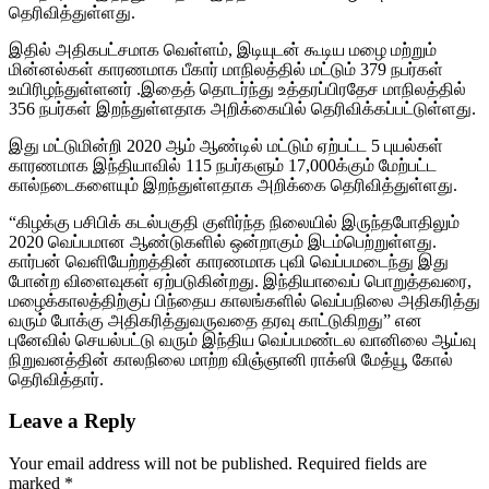
தெரிவித்துள்ளது.
இதில் அதிகபட்சமாக வெள்ளம், இடியுடன் கூடிய மழை மற்றும்
மின்னல்கள் காரணமாக பீகார் மாநிலத்தில் மட்டும் 379 நபர்கள்
உயிரிழந்துள்ளனர் .இதைத் தொடர்ந்து உத்தரப்பிரதேச மாநிலத்தில்
356 நபர்கள் இறந்துள்ளதாக அறிக்கையில் தெரிவிக்கப்பட்டுள்ளது.
இது மட்டுமின்றி 2020 ஆம் ஆண்டில் மட்டும் ஏற்பட்ட 5 புயல்கள்
காரணமாக இந்தியாவில் 115 நபர்களும் 17,000க்கும் மேற்பட்ட
கால்நடைகளையும் இறந்துள்ளதாக அறிக்கை தெரிவித்துள்ளது.
“கிழக்கு பசிபிக் கடல்பகுதி குளிர்ந்த நிலையில் இருந்தபோதிலும்
2020 வெப்பமான ஆண்டுகளில் ஒன்றாகும் இடம்பெற்றுள்ளது.
கார்பன் வெளியேற்றத்தின் காரணமாக புவி வெப்பமடைந்து இது
போன்ற விளைவுகள் ஏற்படுகின்றது. இந்தியாவைப் பொறுத்தவரை,
மழைக்காலத்திற்குப் பிந்தைய காலங்களில் வெப்பநிலை அதிகரித்து
வரும் போக்கு அதிகரித்துவருவதை தரவு காட்டுகிறது” என
புனேவில் செயல்பட்டு வரும் இந்திய வெப்பமண்டல வானிலை ஆய்வு
நிறுவனத்தின் காலநிலை மாற்ற விஞ்ஞானி ராக்ஸி மேத்யூ கோல்
தெரிவித்தார்.
Leave a Reply
Your email address will not be published.
Required fields are
marked
*