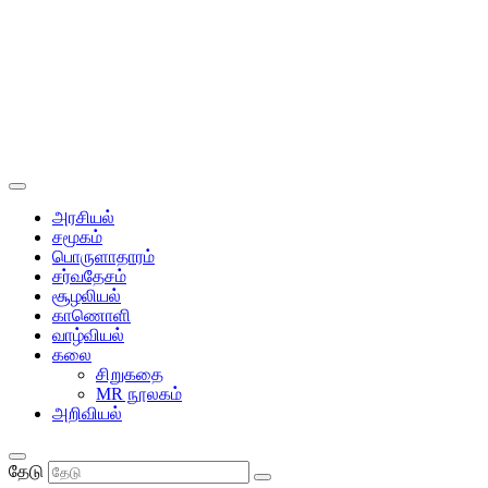
அரசியல்
சமூகம்
பொருளாதாரம்
சர்வதேசம்
சூழலியல்
காணொளி
வாழ்வியல்
கலை
சிறுகதை
MR நூலகம்
அறிவியல்
தேடு