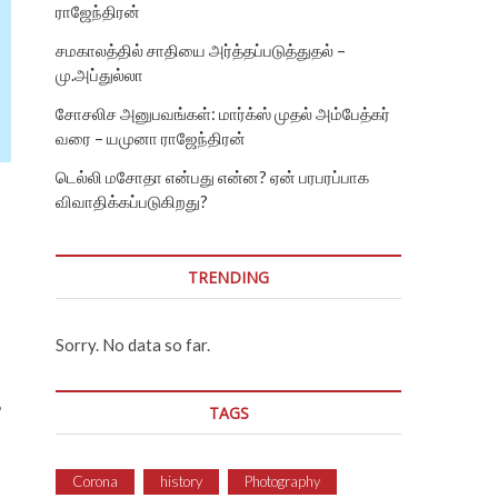
ராஜேந்திரன்
சமகாலத்தில் சாதியை அர்த்தப்படுத்துதல் –
மு.அப்துல்லா
சோசலிச அனுபவங்கள்: மார்க்ஸ் முதல் அம்பேத்கர்
வரை – யமுனா ராஜேந்திரன்
டெல்லி மசோதா என்பது என்ன? ஏன் பரபரப்பாக
விவாதிக்கப்படுகிறது?
TRENDING
Sorry. No data so far.
த
TAGS
Corona
history
Photography