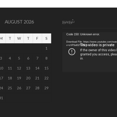
யூடியூப்
AUGUST 2026
Video
Code 150: Unknown error.
M
T
W
T
F
S
Player
Download File: https://www.youtube.com/wat
v=zVPSid02TbY&_=1
1
3
4
5
6
7
8
10
11
12
13
14
15
17
18
19
20
21
22
24
25
26
27
28
29
31