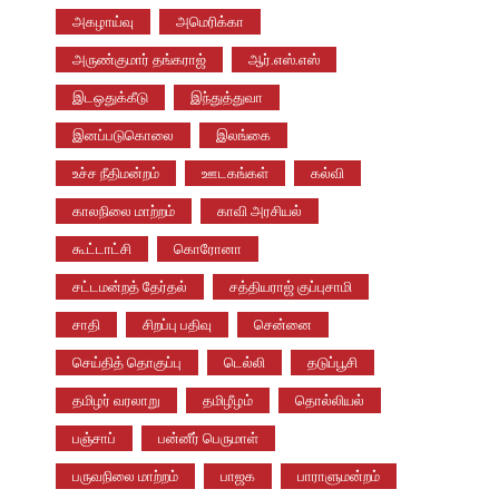
அகழாய்வு
அமெரிக்கா
அருண்குமார் தங்கராஜ்
ஆர்.எஸ்.எஸ்
இடஒதுக்கீடு
இந்துத்துவா
இனப்படுகொலை
இலங்கை
உச்ச நீதிமன்றம்
ஊடகங்கள்
கல்வி
காலநிலை மாற்றம்
காவி அரசியல்
கூட்டாட்சி
கொரோனா
சட்டமன்றத் தேர்தல்
சத்தியராஜ் குப்புசாமி
சாதி
சிறப்பு பதிவு
சென்னை
செய்தித் தொகுப்பு
டெல்லி
தடுப்பூசி
தமிழர் வரலாறு
தமிழீழம்
தொல்லியல்
பஞ்சாப்
பன்னீர் பெருமாள்
பருவநிலை மாற்றம்
பாஜக
பாராளுமன்றம்