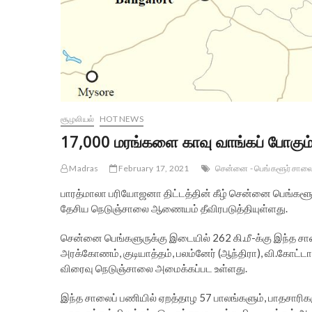
சூழலியல்
HOT NEWS
17,000 மரங்களை காவு வாங்கப் போகும
Madras
February 17, 2021
சென்னை - பெங்களூர் சால
பாரத்மாலா பரியோஜனா திட்டத்தின் கீழ் சென்னை பெங
தேசிய நெடுஞ்சாலை ஆணையம் தீவிரபடுத்தியுள்ளது.
சென்னை பெங்களுருக்கு இடையில் 262 கி.மீ-க்கு இந்த சால
அரக்கோணம், குடியாத்தம், பலம்னேர் (ஆந்திரா), வி.கோட
விரைவு நெடுஞ்சாலை அமைக்கப்பட உள்ளது.
இந்த சாலைப் பணியில் ஏறத்தாழ 57 பாலங்களும், பாதசார