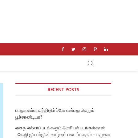
facebook
twitter
instagram
pinterest
linkedin
RECENT POSTS
பாஜக உள்ள வந்திடும் ப்ரோ என்பது வெறும்
பூச்சாண்டியா?
எனது எல்லாப் படங்களும் அரசியல் படங்கள்தான்
: கே.ஜி.ஜியார்ஜின் வாழ்வும் படைப்புலகும் – யமுனா