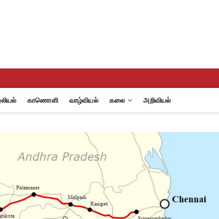
eview
A
லியல்
காணொளி
வாழ்வியல்
கலை
அறிவியல்