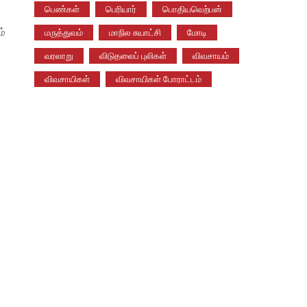
பெண்கள்
பெரியார்
பொதியவெற்பன்
ம்
மருத்துவம்
மாநில சுயாட்சி
மோடி
வரலாறு
விடுதலைப் புலிகள்
விவசாயம்
விவசாயிகள்
விவசாயிகள் போராட்டம்