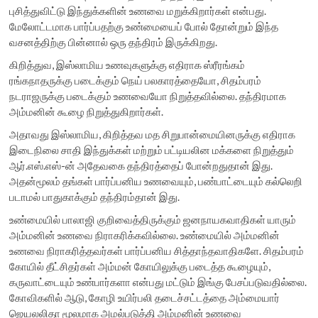
புசித்துவிட்டு இந்துக்களின் உணவை மறுக்கிறார்கள் என்பது.
மேலோட்டமாக பார்ப்பதற்கு உண்மையைப் போல் தோன்றும் இந்த
வசனத்திற்கு பின்னால் ஒரு தந்திரம் இருக்கிறது.
கிறித்துவ, இஸ்லாமிய உணவுகளுக்கு எதிராக ஸ்ரீரங்கம்
ரங்கநாதருக்கு படைக்கும் நெய் பலகாரத்தையோ, சிதம்பரம்
நடராஜருக்கு படைக்கும் உணவையோ நிறுத்தவில்லை. தந்திரமாக
அம்மனின் கூழை நிறுத்துகிறார்கள்.
அதாவது இஸ்லாமிய, கிறித்தவ மத சிறுபான்மையினருக்கு எதிராக
இடைநிலை சாதி இந்துக்கள் மற்றும் பட்டியலின மக்களை நிறுத்தும்
ஆர்.எஸ்.எஸ்-ன் அதேவகை தந்திரத்தைப் போன்றதுதான் இது.
அதன்மூலம் தங்கள் பார்ப்பனிய உணவையும், பண்பாட்டையும் கல்லெறி
படாமல் பாதுகாக்கும் தந்திரம்தான் இது.
உண்மையில் பாலாஜி குறிவைத்திருக்கும் ஜனநாயகவாதிகள் யாரும்
அம்மனின் உணவை நிராகரிக்கவில்லை. உண்மையில் அம்மனின்
உணவை நிராகரித்தவர்கள் பார்ப்பனிய சித்தாந்தவாதிகளே. சிதம்பரம்
கோயில் தீட்சிதர்கள் அம்மன் கோயிலுக்கு படைத்த கூழையும்,
கருவாட்டையும் உண்பார்களா என்பது மட்டும் இங்கு பேசப்படுவதில்லை.
கோவிகளில் ஆடு, கோழி உயிர்பலி தடைச்சட்டத்தை அம்மையார்
ஜெயலலிதா மூலமாக அமல்படுத்தி அம்மனின் உணவை