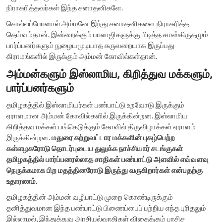
நிராகரித்தவர்கள் இந்த சனாதனிகளே.
சொல்லப்போனால் அம்மனே இந்து சனாதனிகளை நிராகரித்த
தெய்வம்தான். இன்றைக்கும் பாலாஜிகளுக்கு பிடித்த சமஸ்கிருதமும்
பார்ப்பனர்களும் நுழையமுடியாத கருவறையாக இருப்பது
கிராமங்களில் இருக்கும் அம்மன் கோவில்கள்தான்.
அம்மன்களும் இஸ்லாமிய, கிறித்துவ மக்களும்,
பார்ப்பனர்களும்
தமிழகத்தில் இஸ்லாமியர்கள் பண்பாட்டு உறவோடு இருக்கும்
ஏராளமான அம்மன் கோவில்களில் இருக்கின்றன. இஸ்லாமிய
கிறித்தவ மக்கள் பங்கெடுக்கும் கோவில் திருவிழாக்கள் ஏராளம்
இருக்கின்றன.
மதுரை சுற்றுவட்டார மக்களின் புகழ்பெற்ற
கள்ளழகரோடு தொடர்புடைய துலுக்க நாச்சியார் சடங்குகள்
தமிழகத்தில் பார்ப்பனரல்லாத சாதிகள் பண்பாட்டு அளவில் எவ்வளவு
நெருக்கமாக பிற மதத்தினரோடு இருந்து வருகிறார்கள் என்பதற்கு
உதாரணம்.
தமிழகத்தின் அம்மன் வழிபாட்டு முறை கொண்டிருக்கும்
தனித்துவமான இந்த பண்பாட்டு பிணைப்பைப் பற்றிய எந்த புரிதலும்
இல்லாமல், இந்துத்துவ அரசியல்வாதிகள் விதைக்கும் பாசிச