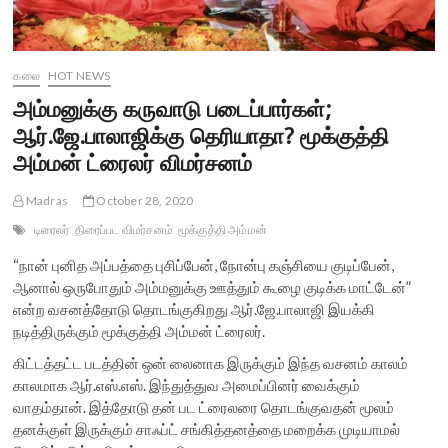
கலை
HOT NEWS
அம்மனுக்கு கருவாடு படைப்பார்கள்;
ஆர்.ஜே.பாலாஜிக்கு தெரியாதா? மூக்குத்தி
அம்மன் ட்ரைலர் விமர்சனம்
Madras
October 28, 2020
டிரைலர்
திரைப்பட விமர்சனம்
மூக்குத்தி அம்மன்
“நான் புனித அப்பத்தை புசிப்பேன், நோன்பு கஞ்சியை குடிப்பேன்,
ஆனால் ஒருபோதும் அம்மனுக்கு ஊத்தும் கூழை குடிக்க மாட்டேன்”
என்ற வசனத்தோடு தொடங்குகிறது ஆர்.ஜே.பாலாஜி இயக்கி
நடித்திருக்கும் மூக்குத்தி அம்மன் ட்ரைலர்.
கிட்டத்தட்ட படத்தின் ஒன் லைனாக இருக்கும் இந்த வசனம் காலம்
காலமாக ஆர்.எஸ்.எஸ். இந்துத்துவ அமைப்பினர் வைக்கும்
வாதம்தான். இத்தோடு தன் பட ட்ரைலரை தொடங்குவதன் மூலம்
தனக்குள் இருக்கும் சாஃப்ட் சங்கித்தனத்தை மறைக்க முடியாமல்