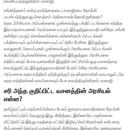
வெளிப்படுத்துகிறார் பாலாஜி.
சங்கித்தனம் என்ற வார்த்தையை பாலாஜியை நோக்கி
பயன்படுத்துவது கொஞ்சம் அதிகமாகத் தோன்றுகிறதா?
தொடர்ச்சியாக அம்மன்களை முன்வைத்து பக்திப் படங்களை எடுத்த
இராமநாராயணன் அவர்களை யாரும் இந்துத்துவவாதி என்றோ, சங்கி
என்றோ யாரும் சொல்லவில்லை. ஏனென்றால் அப்படங்கள்
பக்தியையும், நம்பிக்கையையும் மட்டுமே பேசின. இந்துத்துவ
வலதுசாரி அமைப்புகள் முன்வைக்கும் அரசியலை அப்படங்கள்
உயர்த்திப் பிடிக்கவில்லை. பாஜகவின் இந்துத்துவ அரசியலை
எதிர்ப்பதைப் போல டிரைலரின் இறுதிக் காட்சியில் ஒரு வசனத்தை
வைத்துவிட்டு, இந்துத்துவவாதிகள் பேசும் அதே அரசியலை
அம்மனாக கதாபாத்திரம் ஏற்றிருக்கும் நயன்தாராவின் வாயாலும், பிற
கதாபாத்திரங்கள் வாயிலாகவும் பேச வைத்திருக்கிறார் பாலாஜி.
சரி அந்த குறிப்பிட்ட வசனத்தின் அரசியல்
என்ன?
தமிழ்நாட்டில் மதச்சார்பின்மை பேசும் ஜனநாயகவாதிகளை நோக்கி
வைக்கப்படும் அவதூறு இது. கிறித்தவ, இஸ்லாமிய மதங்களை
விட்டுவிட்டு இந்து மதத்தை மட்டும் இழிவு செய்கிறார்கள் என்பதை
சிம்பலைஸ் செய்யும் வசனம்தான் கிறித்தவ, இஸ்லாமிய உணவுகளை