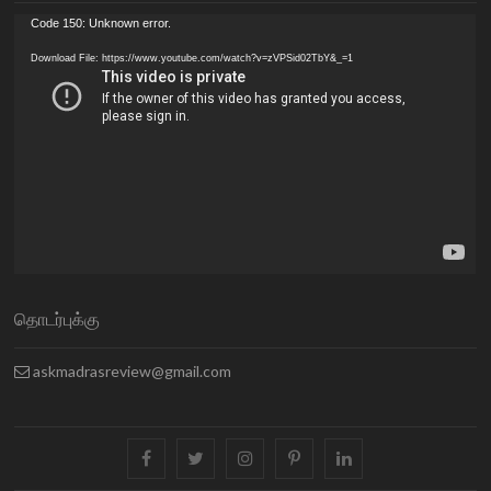
Video
Code 150: Unknown error.
Player
Download File: https://www.youtube.com/watch?v=zVPSid02TbY&_=1
தொடர்புக்கு
askmadrasreview@gmail.com
facebook
twitter
instagram
pinterest
linkedin