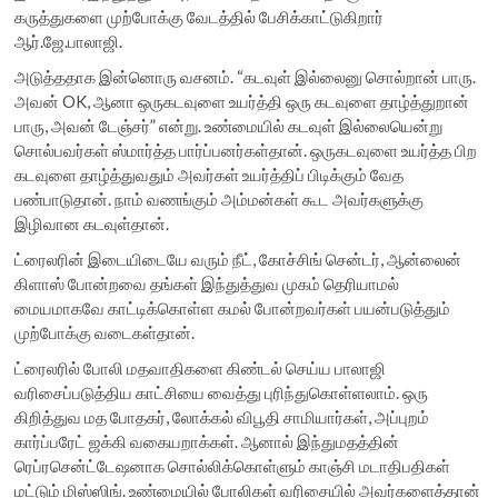
கருத்துகளை முற்போக்கு வேடத்தில் பேசிக்காட்டுகிறார்
ஆர்.ஜே.பாலாஜி.
அடுத்ததாக இன்னொரு வசனம். “கடவுள் இல்லைனு சொல்றான் பாரு.
அவன் OK, ஆனா ஒருகடவுளை உயர்த்தி ஒரு கடவுளை தாழ்த்துறான்
பாரு, அவன் டேஞ்சர்” என்று. உண்மையில் கடவுள் இல்லையென்று
சொல்பவர்கள் ஸ்மார்த்த பார்ப்பனர்கள்தான். ஒருகடவுளை உயர்த்த பிற
கடவுளை தாழ்த்துவதும் அவர்கள் உயர்த்திப் பிடிக்கும் வேத
பண்பாடுதான். நாம் வணங்கும் அம்மன்கள் கூட அவர்களுக்கு
இழிவான கடவுள்தான்.
ட்ரைலரின் இடையிடையே வரும் நீட், கோச்சிங் சென்டர், ஆன்லைன்
கிளாஸ் போன்றவை தங்கள் இந்துத்துவ முகம் தெரியாமல்
மையமாகவே காட்டிக்கொள்ள கமல் போன்றவர்கள் பயன்படுத்தும்
முற்போக்கு வடைகள்தான்.
ட்ரைலரில் போலி மதவாதிகளை கிண்டல் செய்ய பாலாஜி
வரிசைப்படுத்திய காட்சியை வைத்து புரிந்துகொள்ளலாம். ஒரு
கிறித்துவ மத போதகர், லோக்கல் விபூதி சாமியார்கள், அப்புறம்
கார்ப்பரேட் ஜக்கி வகையறாக்கள். ஆனால் இந்துமதத்தின்
ரெப்ரசென்ட்டேஷனாக சொல்லிக்கொள்ளும் காஞ்சி மடாதிபதிகள்
மட்டும் மிஸ்ஸிங். உண்மையில் போலிகள் வரிசையில் அவர்களைத்தான்