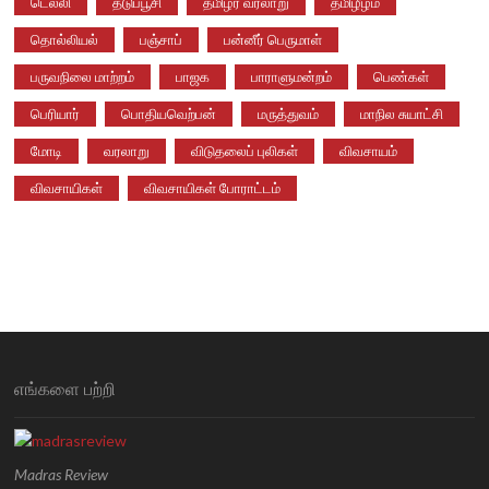
டெல்லி
தடுப்பூசி
தமிழர் வரலாறு
தமிழீழம்
தொல்லியல்
பஞ்சாப்
பன்னீர் பெருமாள்
பருவநிலை மாற்றம்
பாஜக
பாராளுமன்றம்
பெண்கள்
பெரியார்
பொதியவெற்பன்
மருத்துவம்
மாநில சுயாட்சி
மோடி
வரலாறு
விடுதலைப் புலிகள்
விவசாயம்
விவசாயிகள்
விவசாயிகள் போராட்டம்
எங்களை பற்றி
Madras Review