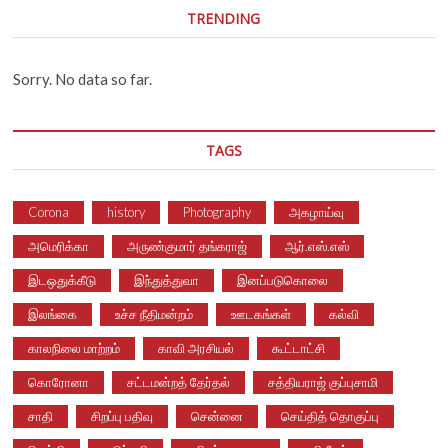
TRENDING
Sorry. No data so far.
TAGS
Corona
history
Photography
அகழாய்வு
அமெரிக்கா
அருண்குமார் தங்கராஜ்
ஆர்.எஸ்.எஸ்
இடஒதுக்கீடு
இந்துத்துவா
இனப்படுகொலை
இலங்கை
உச்ச நீதிமன்றம்
ஊடகங்கள்
கல்வி
காலநிலை மாற்றம்
காவி அரசியல்
கூட்டாட்சி
கொரோனா
சட்டமன்றத் தேர்தல்
சத்தியராஜ் குப்புசாமி
சாதி
சிறப்பு பதிவு
சென்னை
செய்தித் தொகுப்பு