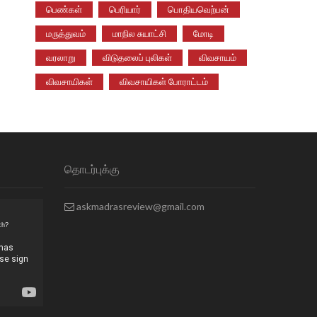
பெண்கள்
பெரியார்
பொதியவெற்பன்
மருத்துவம்
மாநில சுயாட்சி
மோடி
வரலாறு
விடுதலைப் புலிகள்
விவசாயம்
விவசாயிகள்
விவசாயிகள் போராட்டம்
தொடர்புக்கு
askmadrasreview@gmail.com
ch?