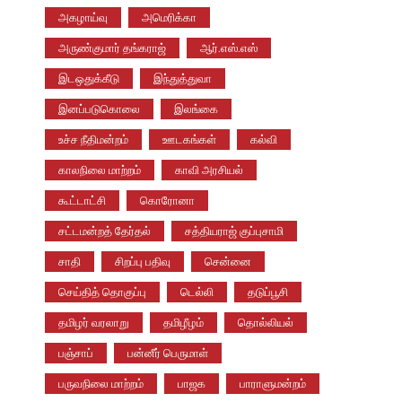
அகழாய்வு
அமெரிக்கா
அருண்குமார் தங்கராஜ்
ஆர்.எஸ்.எஸ்
இடஒதுக்கீடு
இந்துத்துவா
இனப்படுகொலை
இலங்கை
உச்ச நீதிமன்றம்
ஊடகங்கள்
கல்வி
காலநிலை மாற்றம்
காவி அரசியல்
கூட்டாட்சி
கொரோனா
சட்டமன்றத் தேர்தல்
சத்தியராஜ் குப்புசாமி
சாதி
சிறப்பு பதிவு
சென்னை
செய்தித் தொகுப்பு
டெல்லி
தடுப்பூசி
தமிழர் வரலாறு
தமிழீழம்
தொல்லியல்
பஞ்சாப்
பன்னீர் பெருமாள்
பருவநிலை மாற்றம்
பாஜக
பாராளுமன்றம்