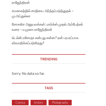
ராஜேந்திரன்
சமகாலத்தில் சாதியை அர்த்தப்படுத்துதல் –
மு.அப்துல்லா
சோசலிச அனுபவங்கள்: மார்க்ஸ் முதல் அம்பேத்கர்
வரை – யமுனா ராஜேந்திரன்
டெல்லி மசோதா என்பது என்ன? ஏன் பரபரப்பாக
விவாதிக்கப்படுகிறது?
TRENDING
Sorry. No data so far.
TAGS
Corona
history
Photography