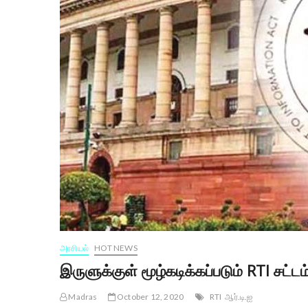
அரசியல்
HOT NEWS
இருளுக்குள் மூழ்கடிக்கப்படும் RTI சட
Madras
October 12, 2020
RTI
ஆர்.டி.ஐ