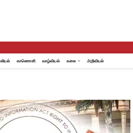
eview
A
லியல்
காணொளி
வாழ்வியல்
கலை
அறிவியல்