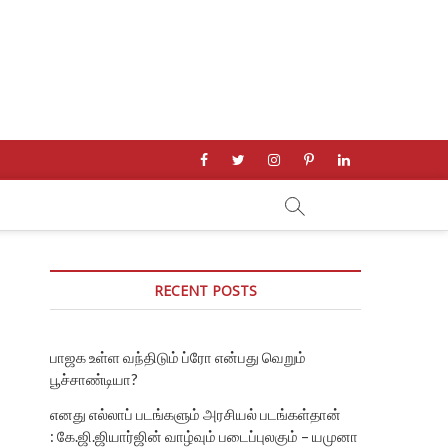
facebook
twitter
instagram
pinterest
linkedin
RECENT POSTS
பாஜக உள்ள வந்திடும் ப்ரோ என்பது வெறும்
பூச்சாண்டியா?
எனது எல்லாப் படங்களும் அரசியல் படங்கள்தான்
: கே.ஜி.ஜியார்ஜின் வாழ்வும் படைப்புலகும் – யமுனா