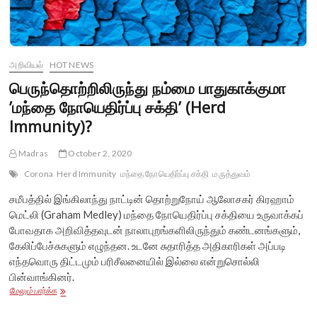
அறிவியல்
HOT NEWS
பெருந்தொற்றிலிருந்து நம்மை பாதுகாக்குமா
’மந்தை நோயெதிர்ப்பு சக்தி’ (Herd
Immunity)?
Madras
October 2, 2020
Corona
Herd Immunity
மந்தை நோயெதிர்ப்பு சக்தி
மருத்துவம்
சமீபத்தில் இங்கிலாந்து நாட்டின் தொற்றுநோய் ஆலோசகர் கிரஹாம்
மெட்லி (Graham Medley) மந்தை நோயெதிர்ப்பு சக்தியை உருவாக்கப்
போவதாக அறிவித்தவுடன் நாலாபுறங்களிலிருந்தும் கண்டனங்களும்,
கேலிப்பேச்சுகளும் எழுந்தன. உடனே சுதாரித்த அதிகாரிகள் அப்படி
எந்தவொரு திட்டமும் பரிசீலனையில் இல்லை என்றுசொல்லி
பின்வாங்கினர்.
பெருந்தொற்றிலிருந்து
மேலும் பார்க்க
நம்மை
பாதுகாக்குமா