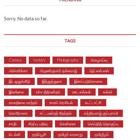
Sorry. No data so far.
TAGS
Corona
history
Photography
அகழாய்வு
அமெரிக்கா
அருண்குமார் தங்கராஜ்
ஆர்.எஸ்.எஸ்
இடஒதுக்கீடு
இந்துத்துவா
இனப்படுகொலை
இலங்கை
உச்ச நீதிமன்றம்
ஊடகங்கள்
கல்வி
காலநிலை மாற்றம்
காவி அரசியல்
கூட்டாட்சி
கொரோனா
சட்டமன்றத் தேர்தல்
சத்தியராஜ் குப்புசாமி
சாதி
சிறப்பு பதிவு
சென்னை
செய்தித் தொகுப்பு
டெல்லி
தடுப்பூசி
தமிழர் வரலாறு
தமிழீழம்