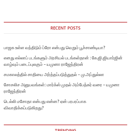
’மந்தை
நோயெதிர்ப்பு
சக்தி’
(Herd
Immunity)?
RECENT POSTS
பாஜக உள்ள வந்திடும் ப்ரோ என்பது வெறும் பூச்சாண்டியா?
எனது எல்லாப் படங்களும் அரசியல் படங்கள்தான் : கே.ஜி.ஜியார்ஜின்
வாழ்வும் படைப்புலகும் – யமுனா ராஜேந்திரன்
சமகாலத்தில் சாதியை அர்த்தப்படுத்துதல் – மு.அப்துல்லா
சோசலிச அனுபவங்கள்: மார்க்ஸ் முதல் அம்பேத்கர் வரை – யமுனா
ராஜேந்திரன்
டெல்லி மசோதா என்பது என்ன? ஏன் பரபரப்பாக
விவாதிக்கப்படுகிறது?
TRENDING