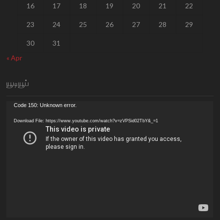
16
17
18
19
20
21
22
23
24
25
26
27
28
29
30
31
« Apr
யூடியூப்
Video
Code 150: Unknown error.
Player
Download File: https://www.youtube.com/watch?v=zVPSid02TbY&_=1