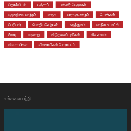
தொல்லியல்
பஞ்சாப்
பன்னீர் பெருமாள்
பருவநிலை மாற்றம்
பாஜக
பாராளுமன்றம்
பெண்கள்
பெரியார்
பொதியவெற்பன்
மருத்துவம்
மாநில சுயாட்சி
மோடி
வரலாறு
விடுதலைப் புலிகள்
விவசாயம்
விவசாயிகள்
விவசாயிகள் போராட்டம்
எங்களை பற்றி