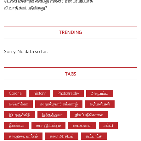
டெல்லி மசோதா என்பது என்ன? ஏன் பரபரப்பாக
விவாதிக்கப்படுகிறது?
TRENDING
Sorry. No data so far.
TAGS
Corona
history
Photography
அகழாய்வு
அமெரிக்கா
அருண்குமார் தங்கராஜ்
ஆர்.எஸ்.எஸ்
இடஒதுக்கீடு
இந்துத்துவா
இனப்படுகொலை
இலங்கை
உச்ச நீதிமன்றம்
ஊடகங்கள்
கல்வி
காலநிலை மாற்றம்
காவி அரசியல்
கூட்டாட்சி