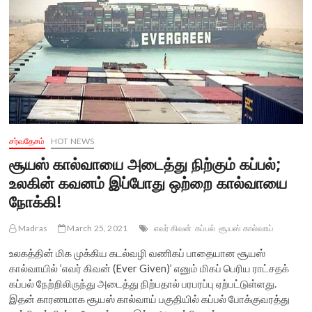
சர்வதேசம்
HOT NEWS
சூயஸ் கால்வாயை அடைத்து நிற்கும் கப்பல்;
உலகின் கவனம் இப்போது ஒற்றை கால்வாயை
நோக்கி!
Madras
March 25, 2021
எவர் கிவன்
கப்பல்
சூயஸ் கால்வாய்
உலகத்தின் மிக முக்கிய கடல்வழி வணிகப் பாதையான சூயஸ்
கால்வாயில் ’எவர் கிவன் (Ever Given)’ எனும் மிகப் பெரிய ராட்சதக்
கப்பல் நேற்றிலிருந்து அடைத்து நிற்பதால் பரபரப்பு ஏற்பட்டுள்ளது.
இதன் காரணமாக சூயஸ் கால்வாய் பகுதியில் கப்பல் போக்குவரத்து