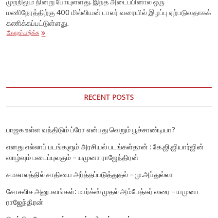
முற்றிலும் நின்று போயுள்ளது. இந்த அடைப்பினால் ஒரு
மணிநேரத்திற்கு 400 மில்லியன் டாலர் வரையில் இழப்பு ஏற்படுவதாகக்
கணிக்கப்பட்டுள்ளது.
சூயஸ்
மேலும் பார்க்க
கால்வாயை
அடைத்து
நிற்கும்
கப்பல்;
உலகின்
கவனம்
இப்போது
RECENT POSTS
ஒற்றை
கால்வாயை
நோக்கி!
பாஜக உள்ள வந்திடும் ப்ரோ என்பது வெறும் பூச்சாண்டியா?
எனது எல்லாப் படங்களும் அரசியல் படங்கள்தான் : கே.ஜி.ஜியார்ஜின்
வாழ்வும் படைப்புலகும் – யமுனா ராஜேந்திரன்
சமகாலத்தில் சாதியை அர்த்தப்படுத்துதல் – மு.அப்துல்லா
சோசலிச அனுபவங்கள்: மார்க்ஸ் முதல் அம்பேத்கர் வரை – யமுனா
ராஜேந்திரன்