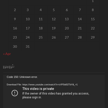
1
2
3
4
5
6
7
8
9
10
11
12
13
14
15
16
17
18
19
20
21
22
23
24
25
26
27
28
29
30
31
« Apr
யூடியூப்
Video
Code 150: Unknown error.
Player
Download File: https://www.youtube.com/watch?v=zVPSid02TbY&_=1