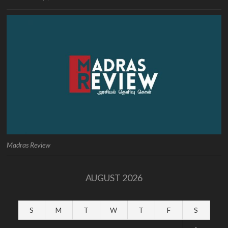
Madras Review
AUGUST 2026
S
M
T
W
T
F
S