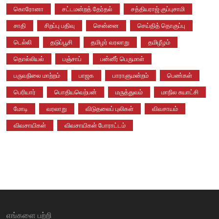
கொரோனா
சட்டமன்றத் தேர்தல்
சத்தியராஜ் குப்புசாமி
சாதி
சிறப்பு பதிவு
சென்னை
செய்தித் தொகுப்பு
டெல்லி
தடுப்பூசி
தமிழர் வரலாறு
தமிழீழம்
தொல்லியல்
பஞ்சாப்
பன்னீர் பெருமாள்
பருவநிலை மாற்றம்
பாஜக
பாராளுமன்றம்
பெண்கள்
பெரியார்
பொதியவெற்பன்
மருத்துவம்
மாநில சுயாட்சி
மோடி
வரலாறு
விடுதலைப் புலிகள்
விவசாயம்
விவசாயிகள்
விவசாயிகள் போராட்டம்
எங்களை பற்றி