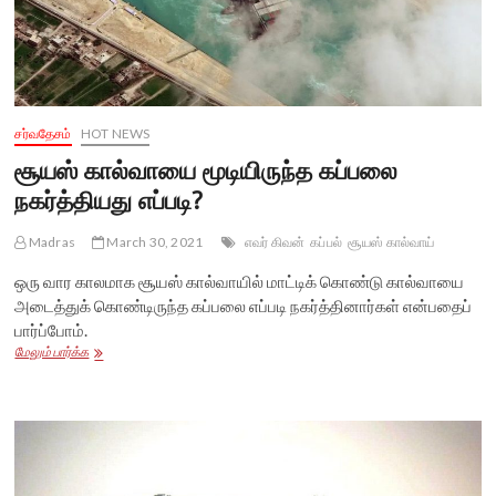
சர்வதேசம்
HOT NEWS
சூயஸ் கால்வாயை மூடியிருந்த கப்பலை
நகர்த்தியது எப்படி?
Madras
March 30, 2021
எவர் கிவன்
கப்பல்
சூயஸ் கால்வாய்
ஒரு வார காலமாக சூயஸ் கால்வாயில் மாட்டிக் கொண்டு கால்வாயை
அடைத்துக் கொண்டிருந்த கப்பலை எப்படி நகர்த்தினார்கள் என்பதைப்
பார்ப்போம்.
சூயஸ்
மேலும் பார்க்க
கால்வாயை
மூடியிருந்த
கப்பலை
நகர்த்தியது
எப்படி?