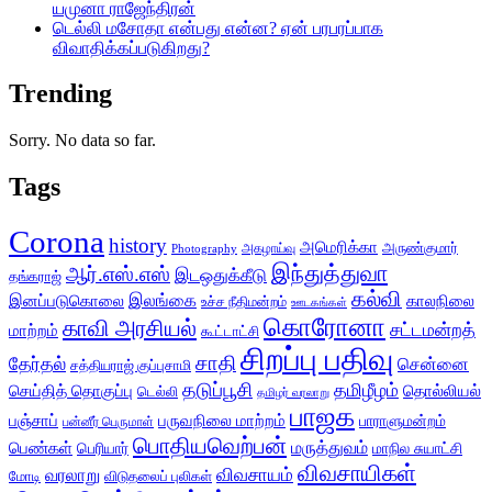
யமுனா ராஜேந்திரன்
டெல்லி மசோதா என்பது என்ன? ஏன் பரபரப்பாக
விவாதிக்கப்படுகிறது?
Trending
Sorry. No data so far.
Tags
Corona
history
அமெரிக்கா
அருண்குமார்
அகழாய்வு
Photography
இந்துத்துவா
ஆர்.எஸ்.எஸ்
இடஒதுக்கீடு
தங்கராஜ்
கல்வி
இலங்கை
இனப்படுகொலை
காலநிலை
உச்ச நீதிமன்றம்
ஊடகங்கள்
கொரோனா
காவி அரசியல்
சட்டமன்றத்
மாற்றம்
கூட்டாட்சி
சிறப்பு பதிவு
சாதி
தேர்தல்
சென்னை
சத்தியராஜ் குப்புசாமி
தடுப்பூசி
தமிழீழம்
செய்தித் தொகுப்பு
தொல்லியல்
டெல்லி
தமிழர் வரலாறு
பாஜக
பஞ்சாப்
பருவநிலை மாற்றம்
பாராளுமன்றம்
பன்னீர் பெருமாள்
பொதியவெற்பன்
மருத்துவம்
பெண்கள்
பெரியார்
மாநில சுயாட்சி
விவசாயிகள்
விவசாயம்
வரலாறு
மோடி
விடுதலைப் புலிகள்