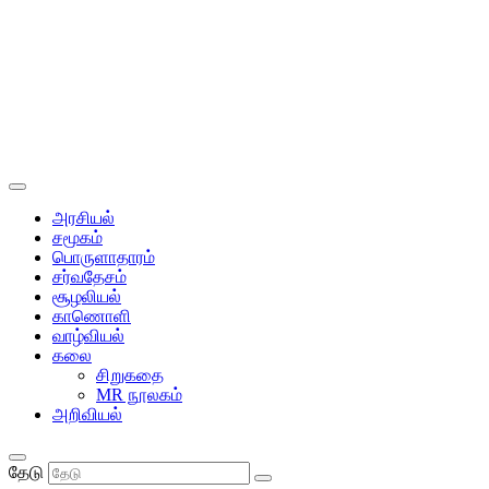
அரசியல்
சமூகம்
பொருளாதாரம்
சர்வதேசம்
சூழலியல்
காணொளி
வாழ்வியல்
கலை
சிறுகதை
MR நூலகம்
அறிவியல்
தேடு