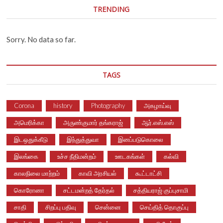
TRENDING
Sorry. No data so far.
TAGS
Corona
history
Photography
அகழாய்வு
அமெரிக்கா
அருண்குமார் தங்கராஜ்
ஆர்.எஸ்.எஸ்
இடஒதுக்கீடு
இந்துத்துவா
இனப்படுகொலை
இலங்கை
உச்ச நீதிமன்றம்
ஊடகங்கள்
கல்வி
காலநிலை மாற்றம்
காவி அரசியல்
கூட்டாட்சி
கொரோனா
சட்டமன்றத் தேர்தல்
சத்தியராஜ் குப்புசாமி
சாதி
சிறப்பு பதிவு
சென்னை
செய்தித் தொகுப்பு