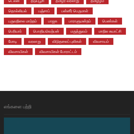
டெல்லி
தடுப்பூசி
தமிழர் வரலாறு
தமிழீழம்
தொல்லியல்
பஞ்சாப்
பன்னீர் பெருமாள்
பருவநிலை மாற்றம்
பாஜக
பாராளுமன்றம்
பெண்கள்
பெரியார்
பொதியவெற்பன்
மருத்துவம்
மாநில சுயாட்சி
மோடி
வரலாறு
விடுதலைப் புலிகள்
விவசாயம்
விவசாயிகள்
விவசாயிகள் போராட்டம்
எங்களை பற்றி