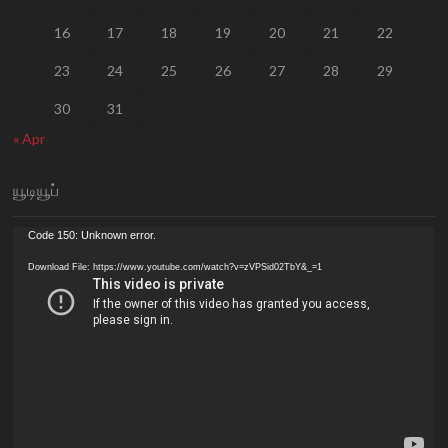
16
17
18
19
20
21
22
23
24
25
26
27
28
29
30
31
« Apr
யூடியூப்
Video
Code 150: Unknown error.
Player
Download File: https://www.youtube.com/watch?v=zVPSid02TbY&_=1