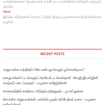
post:
வார்த்தைகளை ஆயுதமாகக் கூர்தீட்டிய பாலஸ்தீனக் கவிஞன் மஹ்மூத்
navigation
தர்வீஷ்
Next
Next
post:
இந்திய விடுதலைப் போராட்டத்தில் திருப்பு முனையான திருநெல்வேலி
எழுச்சி
RECENT POSTS
பாஜக உள்ள வந்திடும் ப்ரோ என்பது வெறும் பூச்சாண்டியா?
எனது எல்லாப் படங்களும் அரசியல் படங்கள்தான் : கே.ஜி.ஜியார்ஜின்
வாழ்வும் படைப்புலகும் – யமுனா ராஜேந்திரன்
சமகாலத்தில் சாதியை அர்த்தப்படுத்துதல் – மு.அப்துல்லா
சோசலிச அனுபவங்கள்: மார்க்ஸ் முதல் அம்பேத்கர் வரை – யமுனா
ராஜேந்திரன்