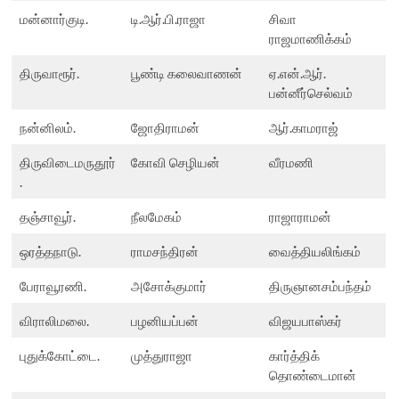
மன்னார்குடி.
டி.ஆர்.பி.ராஜா
சிவா
ராஜமாணிக்கம்
திருவாரூர்.
பூண்டி கலைவாணன்
ஏ.என்.ஆர்.
பன்னீர்செல்வம்
நன்னிலம்.
ஜோதிராமன்
ஆர்.காமராஜ்
திருவிடைமருதூர்
கோவி செழியன்
வீரமணி
.
தஞ்சாவூர்.
நீலமேகம்
ராஜாராமன்
ஒரத்தநாடு.
ராமசந்திரன்
வைத்தியலிங்கம்
பேராவூரணி.
அசோக்குமார்
திருஞானசம்பந்தம்
விராலிமலை.
பழனியப்பன்
விஜயபாஸ்கர்
புதுக்கோட்டை.
முத்துராஜா
கார்த்திக்
தொண்டைமான்