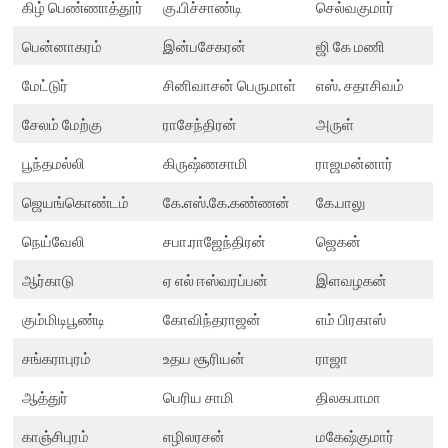
கிழ் பெண்ணாத்தூர்
கு.பிச்சாண்டி
செல்வகுமார்
பென்னாகரம்
இன்பசேகரன்
ஜி கே மணி
மேட்டுர்
சினிவாசன் பெருமாள்
எஸ். சதாசிவம்
சேலம் மேற்கு
ராசேந்திரன்
அருள்
பூந்தமல்லி
கிருஷ்ணசாமி
ராஜமன்னார்
ஜெயங்கொண்டம்
கே.எஸ்.கே.கண்ணன்
கே.பாலு
நெய்வேலி
சபா.ராஜேந்திரன்
ஜெகன்
ஆர்காடு
ஏ எல் ஈஸ்வரப்பன்
இளவழகன்
கும்மிடிபூண்டி
கோவிந்தராஜன்
எம் பிரகாஸ்
சங்கராபுரம்
உதய சூரியன்
ராஜா
ஆத்துர்
பெரிய சாமி
திலகபாமா
காஞ்சிபுரம்
எழிலரசன்
மகேஷ்குமார்