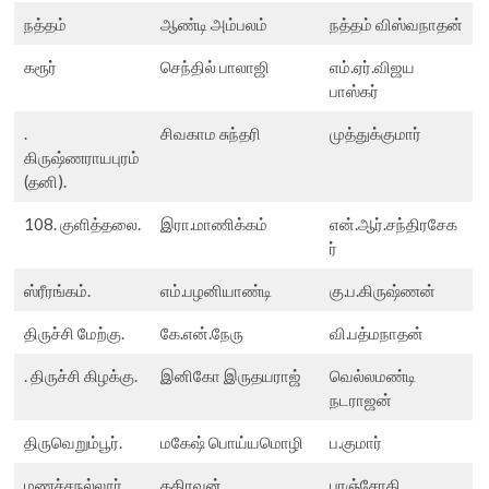
நத்தம்
ஆண்டி அம்பலம்
நத்தம் விஸ்வநாதன்
கரூர்
செந்தில் பாலாஜி
எம்.ஏர்.விஜய
பாஸ்கர்
.
சிவகாம சுந்தரி
முத்துக்குமார்
கிருஷ்ணராயபுரம்
(தனி).
108. குளித்தலை.
இரா.மாணிக்கம்
என்.ஆர்.சந்திரசேக
ர்
ஸ்ரீரங்கம்.
எம்.பழனியாண்டி
கு.ப.கிருஷ்ணன்
திருச்சி மேற்கு.
கே.என்.நேரு
வி.பத்மநாதன்
. திருச்சி கிழக்கு.
இனிகோ இருதயராஜ்
வெல்லமண்டி
நடராஜன்
திருவெறும்பூர்.
மகேஷ் பொய்யமொழி
ப.குமார்
மணச்சநல்லூர்.
கதிரவன்
பரஞ்சோதி