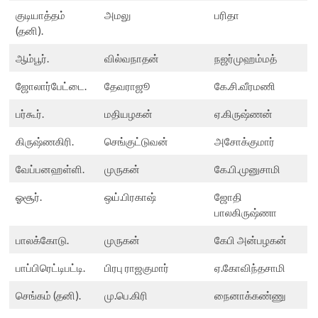
குடியாத்தம்
அமலு
பரிதா
(தனி).
ஆம்பூர்.
வில்வநாதன்
நஜர்முஹம்மத்
ஜோலார்பேட்டை.
தேவராஜூ
கே.சி.வீரமணி
பர்கூர்.
மதியழகன்
ஏ.கிருஷ்ணன்
கிருஷ்ணகிரி.
செங்குட்டுவன்
அசோக்குமார்
வேப்பனஹள்ளி.
முருகன்
கே.பி.முனுசாமி
ஓசூர்.
ஒய்.பிரகாஷ்
ஜோதி
பாலகிருஷ்ணா
பாலக்கோடு.
முருகன்
கேபி அன்பழகன்
பாப்பிரெட்டிபட்டி.
பிரபு ராஜகுமார்
ஏ.கோவிந்தசாமி
செங்கம் (தனி).
மு.பெ.கிரி
நைனாக்கண்ணு