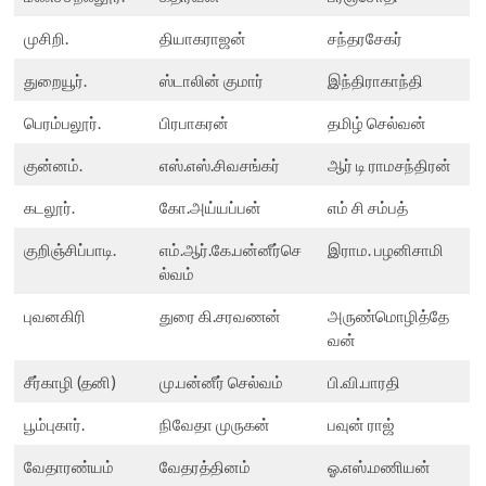
முசிறி.
தியாகராஜன்
சந்தரசேகர்
துறையூர்.
ஸ்டாலின் குமார்
இந்திராகாந்தி
பெரம்பலூர்.
பிரபாகரன்
தமிழ் செல்வன்
குன்னம்.
எஸ்.எஸ்.சிவசங்கர்
ஆர் டி ராமசந்திரன்
கடலூர்.
கோ.அய்யப்பன்
எம் சி சம்பத்
குறிஞ்சிப்பாடி.
எம்.ஆர்.கே.பன்னீர்செ
இராம. பழனிசாமி
ல்வம்
புவனகிரி
துரை கி.சரவணன்
அருண்மொழித்தே
வன்
சீர்காழி (தனி)
மு.பன்னீர் செல்வம்
பி.வி.பாரதி
பூம்புகார்.
நிவேதா முருகன்
பவுன் ராஜ்
வேதாரண்யம்
வேதரத்தினம்
ஓ.எஸ்.மணியன்