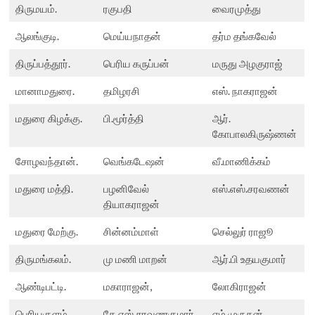
திருமயம்.
ரகுபதி
வைரமுத்து
ஆலங்குடி.
மெய்யநாதன்
தர்ம தங்கவேல்
திருப்பத்தூர்.
பெரிய கருப்பன்
மருது அழகுராஜ்
மானாமதுரை.
தமிழரசி
எஸ். நாகராஜன்
மதுரை கிழக்கு.
பி.மூர்த்தி
ஆர்.
கோபாலகிருஷ்ணன்
சோழவந்தான்.
வெங்கடேஷன்
வீ.மாணிக்கம்
மதுரை மத்தி.
பழனிவேல்
எஸ்.எஸ்.சரவணன்
தியாகராஜன்
மதுரை மேற்கு.
சின்னம்மாள்
செல்லுர் ராஜூ
திருமங்கலம்.
மு மணி மாறன்
ஆர்.பி உதயகுமார்
ஆண்டிபட்டி.
மகாராஜன்,
லோகிராஜன்
பெரியகுளம்
கே எஸ் சரவணகுமார்
எம்.முருகன்