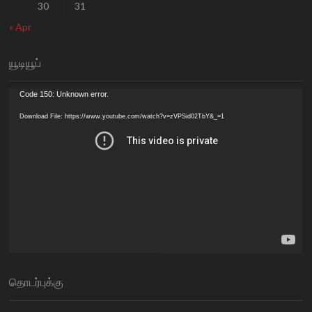
30
31
« Apr
யூடியூப்
Video
Code 150: Unknown error.
Player
Download File: https://www.youtube.com/watch?v=zVPSid02TbY&_=1
தொடர்புக்கு