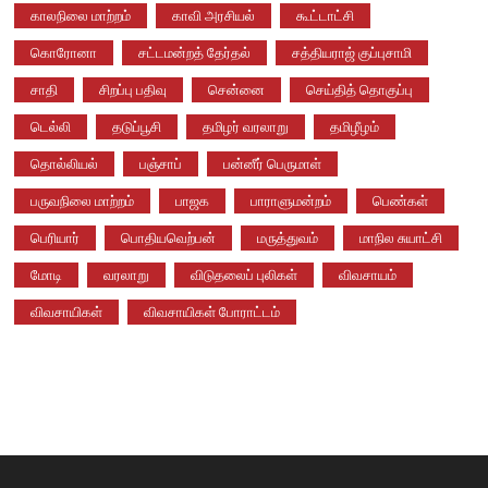
காலநிலை மாற்றம்
காவி அரசியல்
கூட்டாட்சி
கொரோனா
சட்டமன்றத் தேர்தல்
சத்தியராஜ் குப்புசாமி
சாதி
சிறப்பு பதிவு
சென்னை
செய்தித் தொகுப்பு
டெல்லி
தடுப்பூசி
தமிழர் வரலாறு
தமிழீழம்
தொல்லியல்
பஞ்சாப்
பன்னீர் பெருமாள்
பருவநிலை மாற்றம்
பாஜக
பாராளுமன்றம்
பெண்கள்
பெரியார்
பொதியவெற்பன்
மருத்துவம்
மாநில சுயாட்சி
மோடி
வரலாறு
விடுதலைப் புலிகள்
விவசாயம்
விவசாயிகள்
விவசாயிகள் போராட்டம்