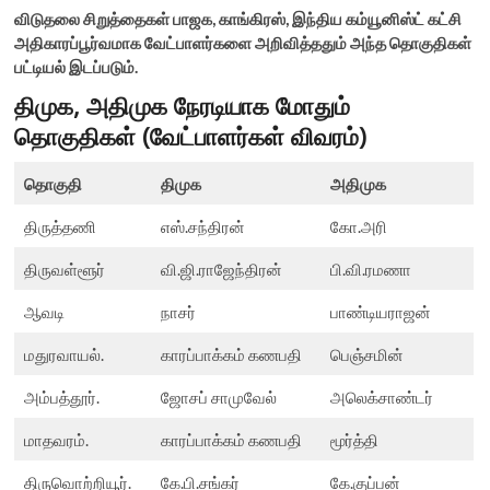
விடுதலை சிறுத்தைகள் பாஜக, காங்கிரஸ், இந்திய கம்யூனிஸ்ட் கட்சி
அதிகாரப்பூர்வமாக வேட்பாளர்களை அறிவித்ததும் அந்த தொகுதிகள்
பட்டியல் இடப்படும்.
திமுக, அதிமுக நேரடியாக மோதும்
தொகுதிகள் (வேட்பாளர்கள் விவரம்)
தொகுதி
திமுக
அதிமுக
திருத்தணி
எஸ்.சந்திரன்
கோ.அரி
திருவள்ளூர்
வி.ஜி.ராஜேந்திரன்
பி.வி.ரமணா
ஆவடி
நாசர்
பாண்டியராஜன்
மதுரவாயல்.
காரப்பாக்கம் கணபதி
பெஞ்சமின்
அம்பத்தூர்.
ஜோசப் சாமுவேல்
அலெக்‌சாண்டர்
மாதவரம்.
காரப்பாக்கம் கணபதி
மூர்த்தி
திருவொற்றியூர்.
கே.பி.சங்கர்
கே.குப்பன்