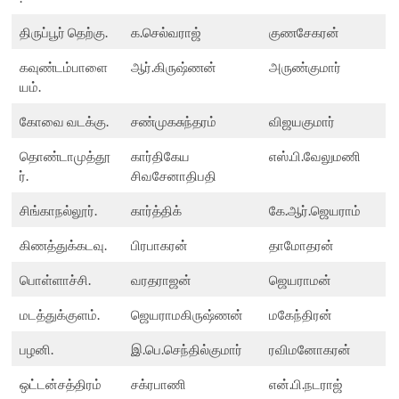
திருப்பூர் தெற்கு.
க.செல்வராஜ்
குணசேகரன்
கவுண்டம்பாளை
ஆர்.கிருஷ்ணன்
அருண்குமார்
யம்.
கோவை வடக்கு.
சண்முகசுந்தரம்
விஜயகுமார்
தொண்டாமுத்தூ
கார்திகேய
எஸ்.பி.வேலுமணி
ர்.
சிவசேனாதிபதி
சிங்காநல்லூர்.
கார்த்திக்
கே.ஆர்.ஜெயராம்
கிணத்துக்கடவு.
பிரபாகரன்
தாமோதரன்
பொள்ளாச்சி.
வரதராஜன்
ஜெயராமன்
மடத்துக்குளம்.
ஜெயராமகிருஷ்ணன்
மகேந்திரன்
பழனி.
இ.பெ.செந்தில்குமார்
ரவிமனோகரன்
ஒட்டன்சத்திரம்
சக்ரபாணி
என்.பி.நடராஜ்