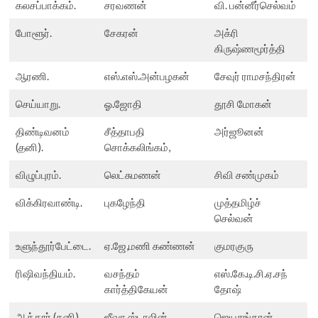
கலசப்பாக்கம்.
சரவணன்
வி. பன்னீர்செல்வம்
போளூர்.
சேகரன்
அக்ரி
கிருஷ்ணமூர்த்தி
ஆரணி.
எஸ்.எஸ்.அன்பழகன்
சேவுர் ராமசந்திரன்
செய்யாறு.
ஓ.ஜோதி
தூசி மோகன்
திண்டிவனம்
சீத்தாபதி
அர்ஜூனன்
(தனி).
சொக்கலிங்கம்,
விழுப்புரம்.
லெட்சுமணன்
சிவி சண்முகம்
விக்கிரவாண்டி.
புகழேந்தி
முத்தமிழ்ச்
செல்வன்
உளுந்தூர்பேட்டை.
ஏ.ஜே,மணி கண்ணன்
குமரகுரு
ரிஷிவந்தியம்.
வசந்தம்
எஸ்.கே.டி.சி.ஏ.சந்
கார்த்திகேயன்
தோஷ்
ஆத்தூர் (தனி).
ஜீவா ஸ்டாலின்
ஜெயசங்கரன்