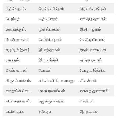
ஆர்.கே.நகர்.
ஜே.ஜே.எபிநேசர்
ஆர்.எஸ். ராஜேஷ்
பெரம்பூர்.
ஆர்.டி.சேகர்
என்.ஆர்.தனபால்
கொளத்தூர்.
முக ஸ்டாலின்
ஆதி ராஜராம்
வில்லிவாக்கம்.
வெற்றியழகன்
ஜே.சி.டி.பிரபாகர்
எழும்பூர் (தனி).
இ.பரந்தாமன்
ஜான் பாண்டியன்
ராயபுரம்.
இரா.மூர்த்தி
து.ஜெயகுமார்
அண்ணாநகர்.
மோகன்
கோகுல இந்திரா
விருகம்பாக்கம்.
எம்.எம்.வி பிரபகாராஜா
வி.என்.ரவி
சைதாப்பேட்டை.
மா.சுப்ரமணியன்
சைதை துரைசாமி
தியாகராயநகர்.
ஜெ.கருணாநிதி
பி.சதியா
மயிலாப்பூர்.
த.வேலு
ஆர்,நடராஜ்