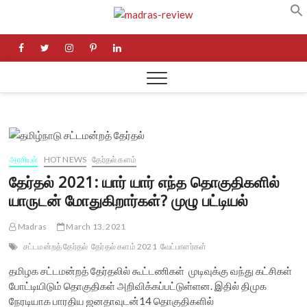
Skip
Madras
to
NEWS AND RESEARCH
MEDIA
content
facebook
twitter
instagram
pinterest
linkedin
Review
அரசியல்
HOT NEWS
தேர்தல் களம்
தேர்தல் 2021: யார் யார் எந்த தொகுதிகளில்
யாருடன் மோதுகிறார்கள்? முழு பட்டியல்
Madras
March 13, 2021
சட்டமன்றத் தேர்தல்
தேர்தல் களம் 2021
வேட்பாளர்கள்
தமிழக சட்டமன்றத் தேர்தலில் கூட்டணிகள் முடிவுக்கு வந்து கட்சிகள்
போட்டியிடும் தொகுதிகள் அறிவிக்கப்பட்டுள்ளன. இதில் திமுக
நேரடியாக பாரதிய ஜனதாவுடன்14 தொகுதிகளில்