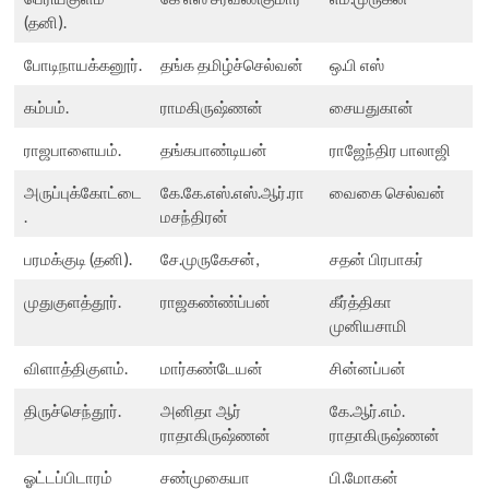
(தனி).
போடிநாயக்கனூர்.
தங்க தமிழ்ச்செல்வன்
ஒ.பி எஸ்
கம்பம்.
ராமகிருஷ்ணன்
சையதுகான்
ராஜபாளையம்.
தங்கபாண்டியன்
ராஜேந்திர பாலாஜி
அருப்புக்கோட்டை
கே.கே.எஸ்.எஸ்.ஆர்.ரா
வைகை செல்வன்
.
மசந்திரன்
பரமக்குடி (தனி).
சே.முருகேசன்,
சதன் பிரபாகர்
முதுகுளத்தூர்.
ராஜகண்ண்ப்பன்
கீர்த்திகா
முனியசாமி
விளாத்திகுளம்.
மார்கண்டேயன்
சின்னப்பன்
திருச்செந்தூர்.
அனிதா ஆர்
கே.ஆர்.எம்.
ராதாகிருஷ்ணன்
ராதாகிருஷ்ணன்
ஓட்டப்பிடாரம்
சண்முகையா
பி.மோகன்