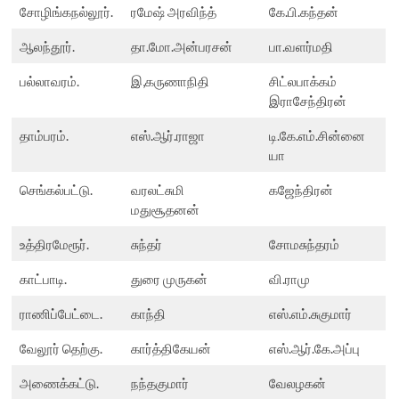
சோழிங்கநல்லூர்.
ரமேஷ் அரவிந்த்
கே.பி.கந்தன்
ஆலந்தூர்.
தா.மோ.அன்பரசன்
பா.வளர்மதி
பல்லாவரம்.
இ,கருணாநிதி
சிட்லபாக்கம்
இராசேந்திரன்
தாம்பரம்.
எஸ்.ஆர்.ராஜா
டி.கே.எம்.சின்னை
யா
செங்கல்பட்டு.
வரலட்சுமி
கஜேந்திரன்
மதுசூதனன்
உத்திரமேரூர்.
சுந்தர்
சோமசுந்தரம்
காட்பாடி.
துரை முருகன்
வி.ராமு
ராணிப்பேட்டை.
காந்தி
எஸ்.எம்.சுகுமார்
வேலூர் தெற்கு.
கார்த்திகேயன்
எஸ்.ஆர்.கே.அப்பு
அணைக்கட்டு.
நந்தகுமார்
வேலழகன்