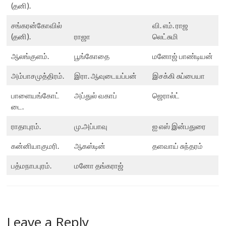
(தனி).
சங்கரன்கோவில்
வி. எம். ராஜ
(தனி).
ராஜா
லெட்சுமி
ஆலங்குளம்.
பூங்கோதை
மனோஜ் பாண்டியன்
அம்பாசமுத்திரம்.
இரா. ஆவுடையப்பன்
இசக்கி சுப்பையா
பாளையங்கோட்
அப்துல் வகாப்
ஜெரால்ட்
டை.
ராதாபுரம்.
மு.அப்பாவு
ஐ எஸ் இன்பதுரை
கன்னியாகுமரி.
ஆகஸ்டின்
தளவாய் சுந்தரம்
பத்மநாபபுரம்.
மனோ தங்கராஜ்
Leave a Reply