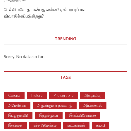
டெல்லி மசோதா என்பது என்ன? ஏன் பரபரப்பாக
விவாதிக்கப்படுகிறது?
TRENDING
Sorry. No data so far.
TAGS
Corona
history
Photography
அகழாய்வு
அமெரிக்கா
அருண்குமார் தங்கராஜ்
ஆர்.எஸ்.எஸ்
இடஒதுக்கீடு
இந்துத்துவா
இனப்படுகொலை
இலங்கை
உச்ச நீதிமன்றம்
ஊடகங்கள்
கல்வி