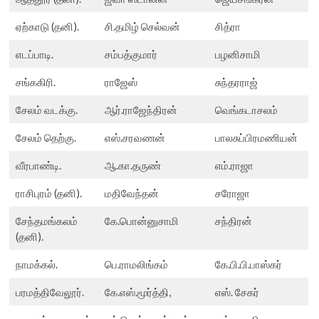
ஏற்காடு (தனி).
சி.தமிழ் செல்வன்
சித்ரா
எடப்பாடி.
சம்பத்குமார்
பழனிசாமி
சங்ககிரி.
ராஜேஸ்
சுந்தரராஜ்
சேலம் வடக்கு.
ஆர்.ராஜேந்திரன்
வெங்கடாசலம்
சேலம் தெற்கு.
எஸ்.சரவணன்
பாலசுப்பிரமணியன்
வீரபாண்டி.
ஆ.கா.தருண்
எம்.ராஜா
ராசிபுரம் (தனி).
மதிவேந்தன்
சரோஜா
சேந்தமங்கலம்
கே.பொன்னுசாமி
சந்திரன்
(தனி).
நாமக்கல்.
பெ.ராமலிங்கம்
கே.பி.பி.பாஸ்கர்
பரமத்திவேலூர்.
கே.எஸ்.மூர்த்தி,
எஸ். சேகர்