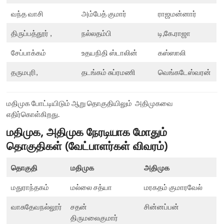
வந்த வாசி
அம்பேத் குமார்
ராஜமன்னார்
திருப்பத்தூர் ,
நல்லதம்பி
டி,கே.ராஜா
சேப்பாக்கம்
உதயநிதி ஸ்டாலின்
கஸ்ஸாலி
தருமபுரி,
தடங்கம் சுப்ரமணி
வெங்கடேஸ்வரன்
மதிமுக போட்டியிடும் ஆறு தொகுதியிலும் அதிமுகவை
எதிர்கொள்கிறது.
மதிமுக, அதிமுக நேரடியாக மோதும்
தொகுதிகள் (வேட்பாளர்கள் விவரம்)
தொகுதி
மதிமுக
அதிமுக
மதுராந்தகம்
மல்லை சத்யா
மரகதம் குமாரவேல்
வாசுதேவநல்லூர்
சதன்
சின்னப்பன்
திருமலைகுமார்