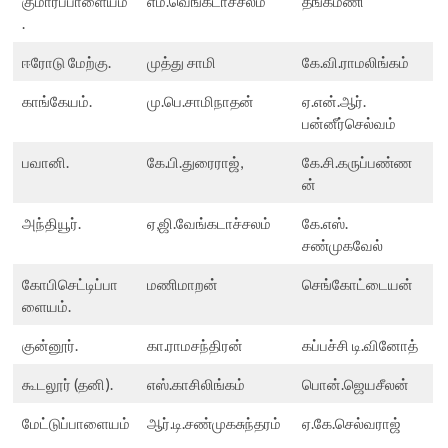
குமாரப்பாளையம்
எம்.வெங்கடாச்சலம்
தங்கமணி
.
ஈரோடு மேற்கு.
முத்து சாமி
கே.வி.ராமலிங்கம்
காங்கேயம்.
மு.பெ.சாமிநாதன்
ஏ.என்.ஆர்.
பன்னீர்செல்வம்
பவானி.
கே.பி.துரைராஜ்,
கே.சி.கருப்பண்ண
ன்
அந்தியூர்.
ஏ,ஜி.வேங்கடாச்சலம்
கே.எஸ்.
சண்முகவேல்
கோபிசெட்டிப்பா
மணிமாறன்
செங்கோட்டையன்
ளையம்.
குன்னூர்.
கா.ராமசந்திரன்
கப்பச்சி டி.வினோத்
கூடலூர் (தனி).
எஸ்.காசிலிங்கம்
பொன்.ஜெயசீலன்
மேட்டுப்பாளையம்
ஆர்.டி.சண்முகசுந்தரம்
ஏ.கே.செல்வராஜ்
.