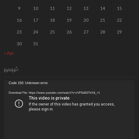
9
10
11
12
13
14
15
16
17
18
19
20
21
22
23
24
25
26
27
28
29
30
31
« Apr
யூடியூப்
Video
Code 150: Unknown error.
Player
Download File: https://www.youtube.com/watch?v=zVPSid02TbY&_=1