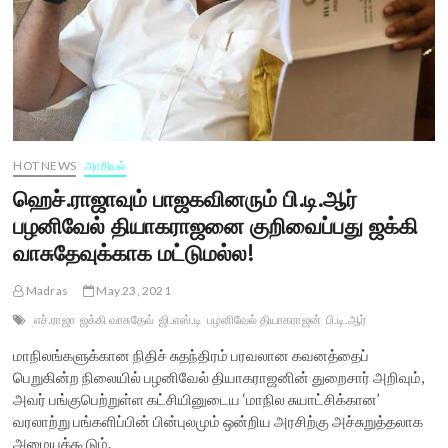
HOT NEWS
அரசியல்
ஹெச்.ராஜாவும் பாஜகவினரும் பி.டி.ஆர்
பழனிவேல் தியாகராஜனை குறிவைப்பது ஜக்கி
வாசுதேவுக்காக மட்டுமல்ல!
Madras
May 23, 2021
எச்.ராஜா
ஜக்கி வாசுதேவ்
ஜி.எஸ்.டி
பழனிவேல் தியாகராஜன்
பி.டி.ஆர்
மாநிலங்களுக்கான நிதிச் சுதந்திரம் பரவலான கவனத்தைப்
பெறுகின்ற நிலையில் பழனிவேல் தியாகராஜனின் துறைசார் அறிவும்,
அவர் பங்குபெற்றுள்ள கட்சியினுடைய ‘மாநில சுயாட்சிக்கான’
வரலாற்று பங்களிப்பின் பின்புலமும் ஒன்றிய அரசிற்கு அச்சுறுத்தலாக
அமையக்கூடும்.