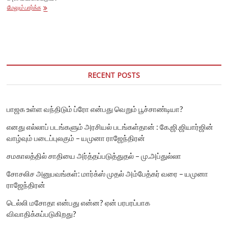
ஹெச்.ராஜாவும்
மேலும் பார்க்க
பாஜகவினரும்
பி.டி.ஆர்
பழனிவேல்
தியாகராஜனை
குறிவைப்பது
ஜக்கி
வாசுதேவுக்காக
RECENT POSTS
மட்டுமல்ல!
பாஜக உள்ள வந்திடும் ப்ரோ என்பது வெறும் பூச்சாண்டியா?
எனது எல்லாப் படங்களும் அரசியல் படங்கள்தான் : கே.ஜி.ஜியார்ஜின்
வாழ்வும் படைப்புலகும் – யமுனா ராஜேந்திரன்
சமகாலத்தில் சாதியை அர்த்தப்படுத்துதல் – மு.அப்துல்லா
சோசலிச அனுபவங்கள்: மார்க்ஸ் முதல் அம்பேத்கர் வரை – யமுனா
ராஜேந்திரன்
டெல்லி மசோதா என்பது என்ன? ஏன் பரபரப்பாக
விவாதிக்கப்படுகிறது?