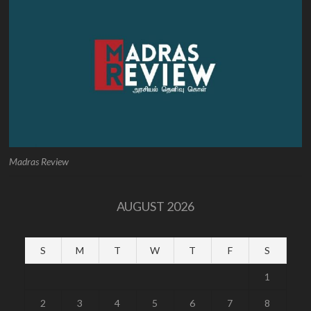
Madras Review
AUGUST 2026
S
M
T
W
T
F
S
1
2
3
4
5
6
7
8