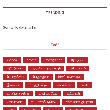
TRENDING
Sorry. No data so far.
TAGS
Corona
history
Photography
அகழாய்வு
அமெரிக்கா
அருண்குமார் தங்கராஜ்
ஆர்.எஸ்.எஸ்
இடஒதுக்கீடு
இந்துத்துவா
இனப்படுகொலை
இலங்கை
உச்ச நீதிமன்றம்
ஊடகங்கள்
கல்வி
காலநிலை மாற்றம்
காவி அரசியல்
கூட்டாட்சி
கொரோனா
சட்டமன்றத் தேர்தல்
சத்தியராஜ் குப்புசாமி