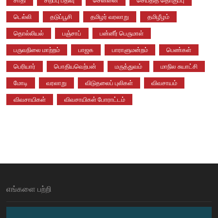
சாதி
சிறப்பு பதிவு
சென்னை
செய்தித் தொகுப்பு
டெல்லி
தடுப்பூசி
தமிழர் வரலாறு
தமிழீழம்
தொல்லியல்
பஞ்சாப்
பன்னீர் பெருமாள்
பருவநிலை மாற்றம்
பாஜக
பாராளுமன்றம்
பெண்கள்
பெரியார்
பொதியவெற்பன்
மருத்துவம்
மாநில சுயாட்சி
மோடி
வரலாறு
விடுதலைப் புலிகள்
விவசாயம்
விவசாயிகள்
விவசாயிகள் போராட்டம்
எங்களை பற்றி