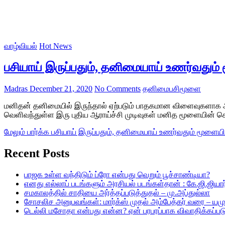
வாழ்வியல்
Hot News
பசியாய் இருப்பதும், தனிமையாய் உணர்வதும் 
Madras
December 21, 2020
No Comments
தனிமை
பசி
மூளை
மனிதன் தனிமையில் இருந்தால் ஏற்படும் பாதகமான விளைவுகளாக அ
வெளிவந்துள்ள இரு புதிய ஆராய்ச்சி முடிவுகள் மனித மூளையின் 
மேலும் பார்க்க
பசியாய் இருப்பதும், தனிமையாய் உணர்வதும் மூளையில
Recent Posts
பாஜக உள்ள வந்திடும் ப்ரோ என்பது வெறும் பூச்சாண்டியா?
எனது எல்லாப் படங்களும் அரசியல் படங்கள்தான் : கே.ஜி.ஜியார்
சமகாலத்தில் சாதியை அர்த்தப்படுத்துதல் – மு.அப்துல்லா
சோசலிச அனுபவங்கள்: மார்க்ஸ் முதல் அம்பேத்கர் வரை – யம
டெல்லி மசோதா என்பது என்ன? ஏன் பரபரப்பாக விவாதிக்கப்பட