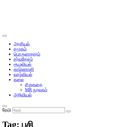
அரசியல்
சமூகம்
பொருளாதாரம்
சர்வதேசம்
சூழலியல்
காணொளி
வாழ்வியல்
கலை
சிறுகதை
MR நூலகம்
அறிவியல்
தேடு
Tag:
பசி