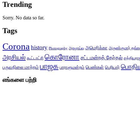
Trending
Sorry. No data so far.
Tags
Corona
history
அமெரிக்கா
அருண்குமார் தங்க
அகழாய்வு
Photography
கொரோனா
அரசியல்
சட்டமன்றத் தேர்தல்
சத்தியராஜ
கூட்டாட்சி
பாஜக
பொதிய
பருவநிலை மாற்றம்
பெண்கள்
பெரியார்
பாராளுமன்றம்
எங்களை பற்றி