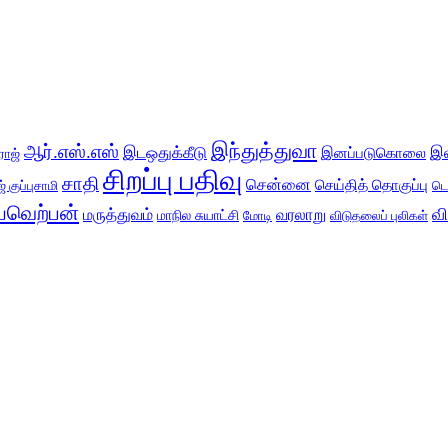
இந்துத்துவா
ஆர்.எஸ்.எஸ்
இடஒதுக்கீடு
இ
இனப்படுகொலை
ராஜ்
சிறப்பு பதிவு
சாதி
சென்னை
செய்தித் தொகுப்பு
் குப்புசாமி
டெ
வெற்பன்
வ
மருத்துவம்
வரலாறு
மாநில சுயாட்சி
மோடி
விடுதலைப் புலிகள்