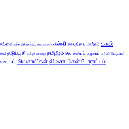
காவி
கல்வி
லங்கை
காலநிலை மாற்றம்
உச்ச நீதிமன்றம்
ஊடகங்கள்
தடுப்பூசி
தமிழீழம்
தொல்லியல்
பஞ்சாப்
ல்லி
பன்னீர் பெருமாள்
தமிழர் வரலாறு
விவசாயிகள்
விவசாயிகள் போராட்டம்
ிவசாயம்