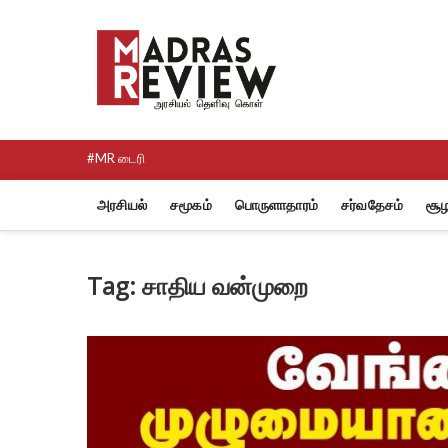
Skip
to
Madras R
content
NEWS AND RESEARCH MEDI
#MR டைரி
அரசியல்
சமூகம்
பொருளாதாரம்
சர்வதேசம்
சூழ
Tag:
சாதிய வன்முறை