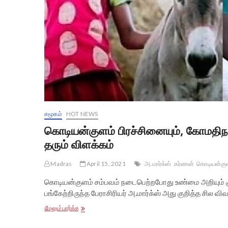
சமூகம்
HOT NEWS
கொடியன்குளம் பிரச்சினையும், கோமதிநா
தரும் விளக்கம்
Madras
April 15, 2021
அ.மார்க்ஸ்
கர்ணன்
கொடியன்கு
கொடியன்குளம் சம்பவம் நடைபெற்றபோது உண்மை அறியும் கு
பங்கேற்றிருந்த பேராசிரியர் அ.மார்க்ஸ் அது குறித்த சில
கொடியன்குளம்
மேலும் பார்க்க
பிரச்சினையும்,
கோமதிநாயகம்