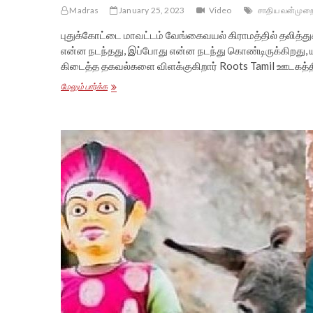
Madras
January 25, 2023
Video
சாதிய வன்முற
புதுக்கோட்டை மாவட்டம் வேங்கைவயல் கிராமத்தில் தலித்து
என்ன நடந்தது, இப்போது என்ன நடந்து கொண்டிருக்கிறது,
கிடைத்த தகவல்களை விளக்குகிறார் Roots Tamil ஊடகத்
புதுக்கோட்டை
மேலும் பார்க்க
வேங்கைவயல்
தண்ணீர்
தொட்டி
விவகாரம்
–
முழுமையான
Field
Report