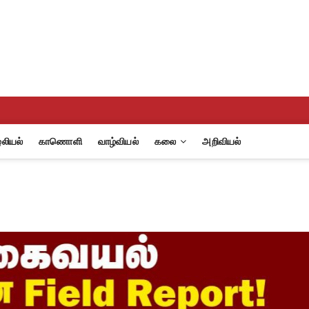
eview
A
லியல்
காணொளி
வாழ்வியல்
கலை
அறிவியல்