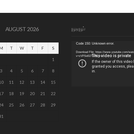
யூடியூப்
AUGUST 2026
Video
Code 150: Unknown error.
M
T
W
T
F
S
Player
Download File: https://www.youtube.com/wat
v=zVPSid02TbY&_=1
1
3
4
5
6
7
8
10
11
12
13
14
15
17
18
19
20
21
22
24
25
26
27
28
29
31