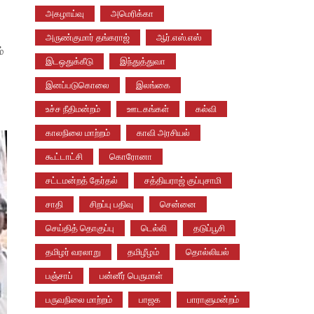
அகழாய்வு
அமெரிக்கா
அருண்குமார் தங்கராஜ்
ஆர்.எஸ்.எஸ்
்
இடஒதுக்கீடு
இந்துத்துவா
இனப்படுகொலை
இலங்கை
உச்ச நீதிமன்றம்
ஊடகங்கள்
கல்வி
காலநிலை மாற்றம்
காவி அரசியல்
கூட்டாட்சி
கொரோனா
சட்டமன்றத் தேர்தல்
சத்தியராஜ் குப்புசாமி
சாதி
சிறப்பு பதிவு
சென்னை
செய்தித் தொகுப்பு
டெல்லி
தடுப்பூசி
தமிழர் வரலாறு
தமிழீழம்
தொல்லியல்
பஞ்சாப்
பன்னீர் பெருமாள்
பருவநிலை மாற்றம்
பாஜக
பாராளுமன்றம்