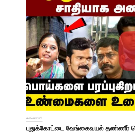
காணொளி
புதுக்கோட்டை வேங்கைவயல் தண்ணீர் த