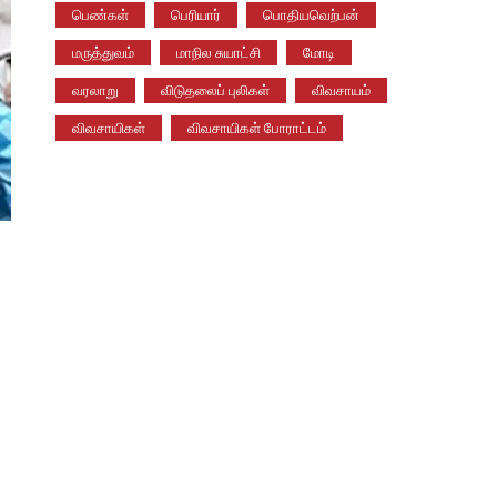
பெண்கள்
பெரியார்
பொதியவெற்பன்
மருத்துவம்
மாநில சுயாட்சி
மோடி
வரலாறு
விடுதலைப் புலிகள்
விவசாயம்
விவசாயிகள்
விவசாயிகள் போராட்டம்