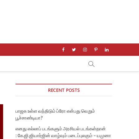
facebook
twitter
instagram
pinterest
linkedin
RECENT POSTS
பாஜக உள்ள வந்திடும் ப்ரோ என்பது வெறும்
பூச்சாண்டியா?
எனது எல்லாப் படங்களும் அரசியல் படங்கள்தான்
: கே.ஜி.ஜியார்ஜின் வாழ்வும் படைப்புலகும் – யமுனா