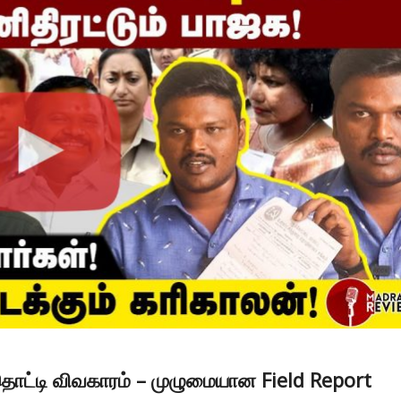
ொட்டி விவகாரம் – முழுமையான Field Report