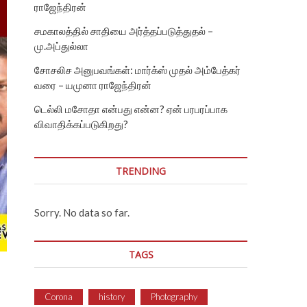
ராஜேந்திரன்
சமகாலத்தில் சாதியை அர்த்தப்படுத்துதல் –
மு.அப்துல்லா
சோசலிச அனுபவங்கள்: மார்க்ஸ் முதல் அம்பேத்கர்
வரை – யமுனா ராஜேந்திரன்
டெல்லி மசோதா என்பது என்ன? ஏன் பரபரப்பாக
விவாதிக்கப்படுகிறது?
TRENDING
Sorry. No data so far.
TAGS
Corona
history
Photography