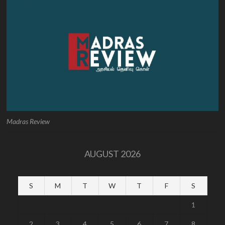
Madras Review
AUGUST 2026
S
M
T
W
T
F
S
1
2
3
4
5
6
7
8