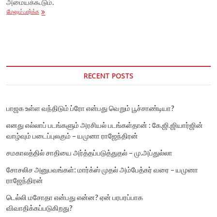
அமையக்கூடும்.
ஹெச்.ராஜாவும்
மேலும் பார்க்க
பாஜகவினரும்
பி.டி.ஆர்
பழனிவேல்
தியாகராஜனை
குறிவைப்பது
ஜக்கி
வாசுதேவுக்காக
RECENT POSTS
மட்டுமல்ல!
பாஜக உள்ள வந்திடும் ப்ரோ என்பது வெறும் பூச்சாண்டியா?
எனது எல்லாப் படங்களும் அரசியல் படங்கள்தான் : கே.ஜி.ஜியார்ஜின்
வாழ்வும் படைப்புலகும் – யமுனா ராஜேந்திரன்
சமகாலத்தில் சாதியை அர்த்தப்படுத்துதல் – மு.அப்துல்லா
சோசலிச அனுபவங்கள்: மார்க்ஸ் முதல் அம்பேத்கர் வரை – யமுனா
ராஜேந்திரன்
டெல்லி மசோதா என்பது என்ன? ஏன் பரபரப்பாக
விவாதிக்கப்படுகிறது?