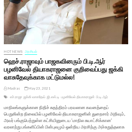
HOT NEWS
அரசியல்
ஹெச்.ராஜாவும் பாஜகவினரும் பி.டி.ஆர்
பழனிவேல் தியாகராஜனை குறிவைப்பது ஜக்கி
வாசுதேவுக்காக மட்டுமல்ல!
Madras
May 23, 2021
எச்.ராஜா
ஜக்கி வாசுதேவ்
ஜி.எஸ்.டி
பழனிவேல் தியாகராஜன்
பி.டி.ஆர்
மாநிலங்களுக்கான நிதிச் சுதந்திரம் பரவலான கவனத்தைப்
பெறுகின்ற நிலையில் பழனிவேல் தியாகராஜனின் துறைசார் அறிவும்,
அவர் பங்குபெற்றுள்ள கட்சியினுடைய ‘மாநில சுயாட்சிக்கான’
வரலாற்று பங்களிப்பின் பின்புலமும் ஒன்றிய அரசிற்கு அச்சுறுத்தலாக