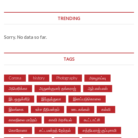
TRENDING
Sorry. No data so far.
TAGS
Corona
history
Photography
அகழாய்வு
அமெரிக்கா
அருண்குமார் தங்கராஜ்
ஆர்.எஸ்.எஸ்
இடஒதுக்கீடு
இந்துத்துவா
இனப்படுகொலை
இலங்கை
உச்ச நீதிமன்றம்
ஊடகங்கள்
கல்வி
காலநிலை மாற்றம்
காவி அரசியல்
கூட்டாட்சி
கொரோனா
சட்டமன்றத் தேர்தல்
சத்தியராஜ் குப்புசாமி