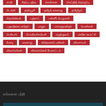
சாதி
சிறப்பு பதிவு
சென்னை
செய்தித் தொகுப்பு
டெல்லி
தடுப்பூசி
தமிழர் வரலாறு
தமிழீழம்
தொல்லியல்
பஞ்சாப்
பன்னீர் பெருமாள்
பருவநிலை மாற்றம்
பாஜக
பாராளுமன்றம்
பெண்கள்
பெரியார்
பொதியவெற்பன்
மருத்துவம்
மாநில சுயாட்சி
மோடி
வரலாறு
விடுதலைப் புலிகள்
விவசாயம்
விவசாயிகள்
விவசாயிகள் போராட்டம்
எங்களை பற்றி