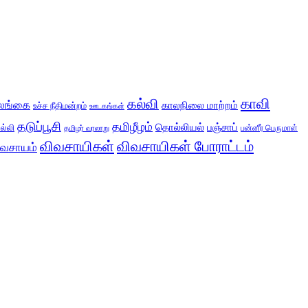
காவி
கல்வி
லங்கை
காலநிலை மாற்றம்
உச்ச நீதிமன்றம்
ஊடகங்கள்
தடுப்பூசி
தமிழீழம்
தொல்லியல்
பஞ்சாப்
ல்லி
பன்னீர் பெருமாள்
தமிழர் வரலாறு
விவசாயிகள்
விவசாயிகள் போராட்டம்
ிவசாயம்