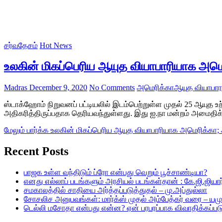
சர்வதேசம்
Hot News
உலகின் மிகப்பெரிய ஆயுத வியாபாரியாக அமெ
Madras
December 9, 2020
No Comments
அமெரிக்கா
ஆயுத வியாபார
ஸ்டாக்ஹோம் நிறுவனப் பட்டியலில் இடம்பெற்றுள்ள முதல் 25 ஆயுத உற
அதிகரித்திருப்பதாக தெரியவந்துள்ளது. இது ஐ.நா மன்றம் அமைத
மேலும் பார்க்க
உலகின் மிகப்பெரிய ஆயுத வியாபாரியாக அமெரிக்கா; 
Recent Posts
பாஜக உள்ள வந்திடும் ப்ரோ என்பது வெறும் பூச்சாண்டியா?
எனது எல்லாப் படங்களும் அரசியல் படங்கள்தான் : கே.ஜி.ஜியார்
சமகாலத்தில் சாதியை அர்த்தப்படுத்துதல் – மு.அப்துல்லா
சோசலிச அனுபவங்கள்: மார்க்ஸ் முதல் அம்பேத்கர் வரை – யம
டெல்லி மசோதா என்பது என்ன? ஏன் பரபரப்பாக விவாதிக்கப்பட