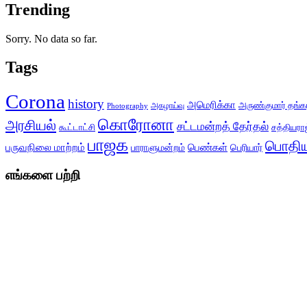
Trending
Sorry. No data so far.
Tags
Corona
history
அமெரிக்கா
அருண்குமார் தங்க
அகழாய்வு
Photography
கொரோனா
அரசியல்
சட்டமன்றத் தேர்தல்
சத்தியராஜ
கூட்டாட்சி
பாஜக
பொதிய
பருவநிலை மாற்றம்
பெண்கள்
பெரியார்
பாராளுமன்றம்
எங்களை பற்றி