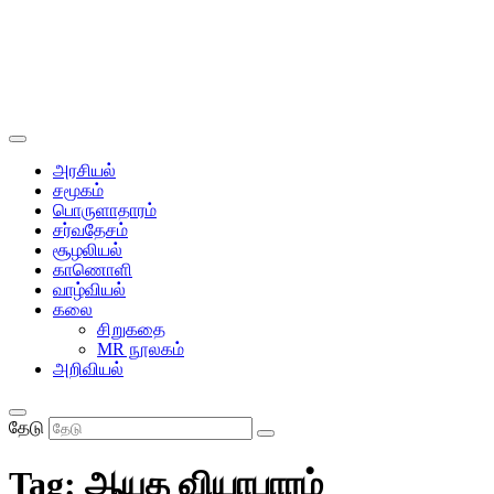
அரசியல்
சமூகம்
பொருளாதாரம்
சர்வதேசம்
சூழலியல்
காணொளி
வாழ்வியல்
கலை
சிறுகதை
MR நூலகம்
அறிவியல்
தேடு
Tag:
ஆயுத வியாபாரம்