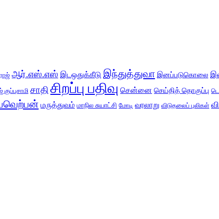
இந்துத்துவா
ஆர்.எஸ்.எஸ்
இடஒதுக்கீடு
இ
இனப்படுகொலை
ராஜ்
சிறப்பு பதிவு
சாதி
சென்னை
செய்தித் தொகுப்பு
் குப்புசாமி
டெ
வெற்பன்
வ
மருத்துவம்
வரலாறு
மாநில சுயாட்சி
மோடி
விடுதலைப் புலிகள்