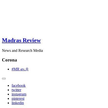
Madras Review
News and Research Media
Corona
#MR டைரி
facebook
twitter
instagram
pinterest
linkedin