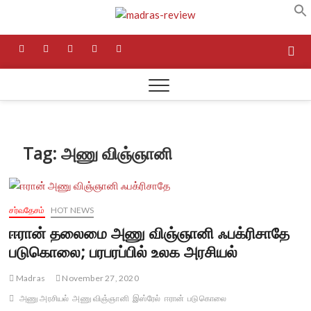
Skip
Madras
to
NEWS AND RESEARCH
MEDIA
content
facebook
twitter
instagram
pinterest
linkedin
Review
Tag:
அணு விஞ்ஞானி
சர்வதேசம்
HOT NEWS
ஈரான் தலைமை அணு விஞ்ஞானி ஃபக்ரிசாதே
படுகொலை; பரபரப்பில் உலக அரசியல்
Madras
November 27, 2020
அணு அரசியல்
அணு விஞ்ஞானி
இஸ்ரேல்
ஈரான்
படுகொலை