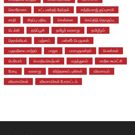
கொரோனா
சட்டமன்றத் தேர்தல்
சத்தியராஜ் குப்புசாமி
சாதி
சிறப்பு பதிவு
சென்னை
செய்தித் தொகுப்பு
டெல்லி
தடுப்பூசி
தமிழர் வரலாறு
தமிழீழம்
தொல்லியல்
பஞ்சாப்
பன்னீர் பெருமாள்
பருவநிலை மாற்றம்
பாஜக
பாராளுமன்றம்
பெண்கள்
பெரியார்
பொதியவெற்பன்
மருத்துவம்
மாநில சுயாட்சி
மோடி
வரலாறு
விடுதலைப் புலிகள்
விவசாயம்
விவசாயிகள்
விவசாயிகள் போராட்டம்