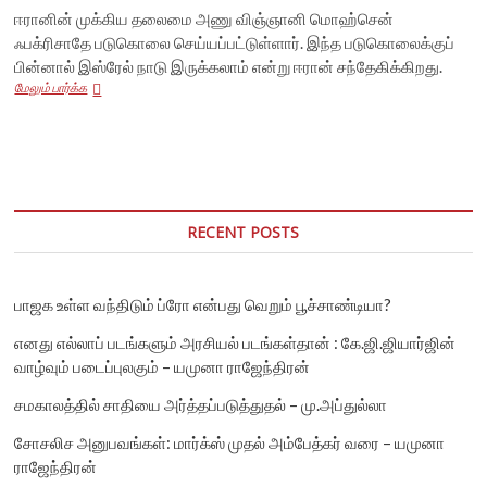
ஈரானின் முக்கிய தலைமை அணு விஞ்ஞானி மொஹ்சென்
ஃபக்ரிசாதே படுகொலை செய்யப்பட்டுள்ளார். இந்த படுகொலைக்குப்
பின்னால் இஸ்ரேல் நாடு இருக்கலாம் என்று ஈரான் சந்தேகிக்கிறது.
ஈரான்
மேலும் பார்க்க
தலைமை
அணு
விஞ்ஞானி
ஃபக்ரிசாதே
படுகொலை;
பரபரப்பில்
உலக
RECENT POSTS
அரசியல்
பாஜக உள்ள வந்திடும் ப்ரோ என்பது வெறும் பூச்சாண்டியா?
எனது எல்லாப் படங்களும் அரசியல் படங்கள்தான் : கே.ஜி.ஜியார்ஜின்
வாழ்வும் படைப்புலகும் – யமுனா ராஜேந்திரன்
சமகாலத்தில் சாதியை அர்த்தப்படுத்துதல் – மு.அப்துல்லா
சோசலிச அனுபவங்கள்: மார்க்ஸ் முதல் அம்பேத்கர் வரை – யமுனா
ராஜேந்திரன்