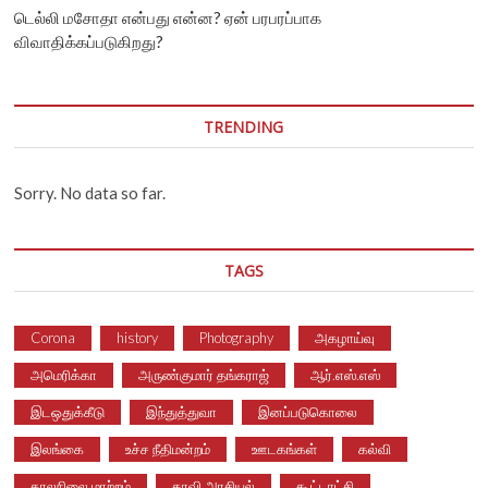
டெல்லி மசோதா என்பது என்ன? ஏன் பரபரப்பாக
விவாதிக்கப்படுகிறது?
TRENDING
Sorry. No data so far.
TAGS
Corona
history
Photography
அகழாய்வு
அமெரிக்கா
அருண்குமார் தங்கராஜ்
ஆர்.எஸ்.எஸ்
இடஒதுக்கீடு
இந்துத்துவா
இனப்படுகொலை
இலங்கை
உச்ச நீதிமன்றம்
ஊடகங்கள்
கல்வி
காலநிலை மாற்றம்
காவி அரசியல்
கூட்டாட்சி