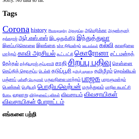
Sorry. No data so far.
Tags
Corona
history
அமெரிக்கா
அருண்குமார்
அகழாய்வு
Photography
இந்துத்துவா
ஆர்.எஸ்.எஸ்
இடஒதுக்கீடு
தங்கராஜ்
கல்வி
இலங்கை
இனப்படுகொலை
காலநிலை
உச்ச நீதிமன்றம்
ஊடகங்கள்
கொரோனா
காவி அரசியல்
சட்டமன்றத்
மாற்றம்
கூட்டாட்சி
சிறப்பு பதிவு
சாதி
தேர்தல்
சென்னை
சத்தியராஜ் குப்புசாமி
தடுப்பூசி
தமிழீழம்
செய்தித் தொகுப்பு
தொல்லியல்
டெல்லி
தமிழர் வரலாறு
பாஜக
பஞ்சாப்
பருவநிலை மாற்றம்
பாராளுமன்றம்
பன்னீர் பெருமாள்
பொதியவெற்பன்
மருத்துவம்
பெண்கள்
பெரியார்
மாநில சுயாட்சி
விவசாயிகள்
விவசாயம்
வரலாறு
மோடி
விடுதலைப் புலிகள்
விவசாயிகள் போராட்டம்
எங்களை பற்றி