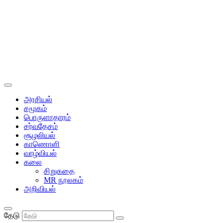
அரசியல்
சமூகம்
பொருளாதாரம்
சர்வதேசம்
சூழலியல்
காணொளி
வாழ்வியல்
கலை
சிறுகதை
MR நூலகம்
அறிவியல்
தேடு