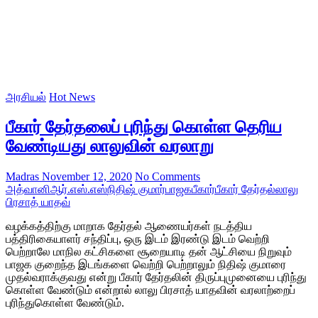
அரசியல்
Hot News
பீகார் தேர்தலைப் புரிந்து கொள்ள தெரிய
வேண்டியது லாலுவின் வரலாறு
Madras
November 12, 2020
No Comments
அத்வானி
ஆர்.எஸ்.எஸ்
நிதிஷ் குமார்
பாஜக
பீகார்
பீகார் தேர்தல்
லாலு
பிரசாத் யாதவ்
வழக்கத்திற்கு மாறாக தேர்தல் ஆணையர்கள் நடத்திய
பத்திரிகையாளர் சந்திப்பு, ஒரு இடம் இரண்டு இடம் வெற்றி
பெற்றாலே மாநில கட்சிகளை சூறையாடி தன் ஆட்சியை நிறுவும்
பாஜக குறைந்த இடங்களை வெற்றி பெற்றாலும் நிதிஷ் குமாரை
முதல்வராக்குவது என்று பீகார் தேர்தலின் திருப்புமுனையை புரிந்து
கொள்ள வேண்டும் என்றால் லாலு பிரசாத் யாதவின் வரலாற்றைப்
புரிந்துகொள்ள வேண்டும்.