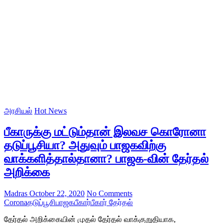
அரசியல்
Hot News
பீகாருக்கு மட்டும்தான் இலவச கொரோனா
தடுப்பூசியா? அதுவும் பாஜகவிற்கு
வாக்களித்தால்தானா? பாஜக-வின் தேர்தல்
அறிக்கை
Madras
October 22, 2020
No Comments
Corona
தடுப்பூசி
பாஜக
பீகார்
பீகார் தேர்தல்
தேர்தல் அறிக்கையின் முதல் தேர்தல் வாக்குறுதியாக,