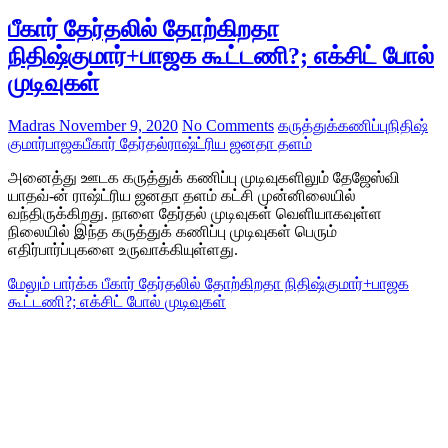
பீகார் தேர்தலில் தோற்கிறதா
நிதிஷ்குமார்+பாஜக கூட்டணி?; எக்சிட் போல்
முடிவுகள்
Madras
November 9, 2020
No Comments
கருத்துக்கணிப்பு
நிதிஷ்
குமார்
பாஜக
பீகார் தேர்தல்
ராஷ்ட்ரிய ஜனதா தளம்
அனைத்து ஊடக கருத்துக் கணிப்பு முடிவுகளிலும் தேஜேஸ்வி
யாதவ்-ன் ராஷ்ட்ரிய ஜனதா தளம் கட்சி முன்னிலையில்
வந்திருக்கிறது. நாளை தேர்தல் முடிவுகள் வெளியாகவுள்ள
நிலையில் இந்த கருத்துக் கணிப்பு முடிவுகள் பெரும்
எதிர்பார்ப்புகளை உருவாக்கியுள்ளது.
மேலும் பார்க்க
பீகார் தேர்தலில் தோற்கிறதா நிதிஷ்குமார்+பாஜக
கூட்டணி?; எக்சிட் போல் முடிவுகள்