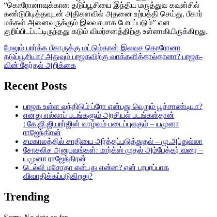
“கொரோனாவுக்கான தடுப்பூசியை இந்திய மருத்துவ கவுன்சில்
கண்டுபிடித்தவுடன் அதிகளவில் அதனை உற்பத்தி செய்து, பீகார்
மக்கள் அனைவருக்கும் இலவசமாக போடப்படும்” என
குறிப்பிடப்பட்டிருந்தது கடும் விமர்சனத்திற்கு உள்ளாகியிருக்கிறது.
மேலும் பார்க்க
பீகாருக்கு மட்டும்தான் இலவச கொரோனா
தடுப்பூசியா? அதுவும் பாஜகவிற்கு வாக்களித்தால்தானா? பாஜக-
வின் தேர்தல் அறிக்கை
Recent Posts
பாஜக உள்ள வந்திடும் ப்ரோ என்பது வெறும் பூச்சாண்டியா?
எனது எல்லாப் படங்களும் அரசியல் படங்கள்தான்
: கே.ஜி.ஜியார்ஜின் வாழ்வும் படைப்புலகும் – யமுனா
ராஜேந்திரன்
சமகாலத்தில் சாதியை அர்த்தப்படுத்துதல் – மு.அப்துல்லா
சோசலிச அனுபவங்கள்: மார்க்ஸ் முதல் அம்பேத்கர் வரை –
யமுனா ராஜேந்திரன்
டெல்லி மசோதா என்பது என்ன? ஏன் பரபரப்பாக
விவாதிக்கப்படுகிறது?
Trending