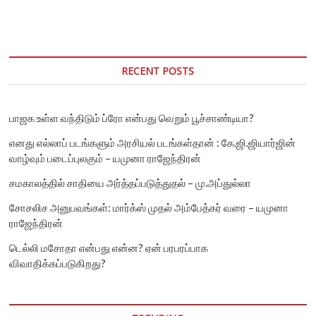
போர்
முடிவுக்கு
வந்த
நாளில்
ஐரோப்பா
இப்படித்தான்
RECENT POSTS
இருந்தது!
பாஜக உள்ள வந்திடும் ப்ரோ என்பது வெறும் பூச்சாண்டியா?
எனது எல்லாப் படங்களும் அரசியல் படங்கள்தான் : கே.ஜி.ஜியார்ஜின்
வாழ்வும் படைப்புலகும் – யமுனா ராஜேந்திரன்
சமகாலத்தில் சாதியை அர்த்தப்படுத்துதல் – மு.அப்துல்லா
சோசலிச அனுபவங்கள்: மார்க்ஸ் முதல் அம்பேத்கர் வரை – யமுனா
ராஜேந்திரன்
டெல்லி மசோதா என்பது என்ன? ஏன் பரபரப்பாக
விவாதிக்கப்படுகிறது?