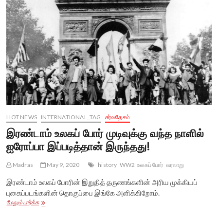
புகைப்படக்
காட்சிகள்
HOT NEWS
INTERNATIONAL_TAG
சர்வதேசம்
இரண்டாம் உலகப் போர் முடிவுக்கு வந்த நாளில்
ஐரோப்பா இப்படித்தான் இருந்தது!
Madras
May 9, 2020
history
WW2
உலகப் போர்
வரலாறு
இரண்டாம் உலகப் போரின் இறுதித் தருணங்களின் அரிய முக்கியப்
புகைப்படங்களின் தொகுப்பை இங்கே அளிக்கிறோம்.
இரண்டாம்
மேலும் பார்க்க
உலகப்