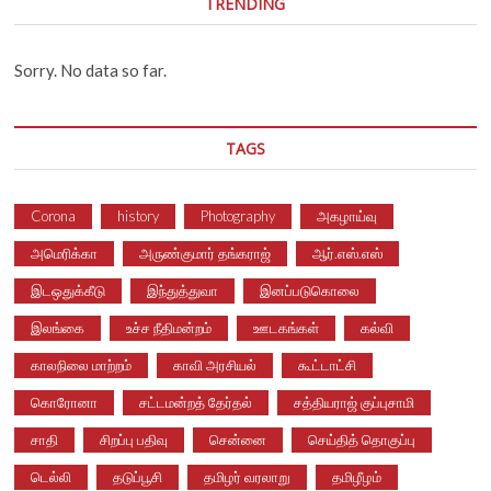
TRENDING
Sorry. No data so far.
TAGS
Corona
history
Photography
அகழாய்வு
அமெரிக்கா
அருண்குமார் தங்கராஜ்
ஆர்.எஸ்.எஸ்
இடஒதுக்கீடு
இந்துத்துவா
இனப்படுகொலை
இலங்கை
உச்ச நீதிமன்றம்
ஊடகங்கள்
கல்வி
காலநிலை மாற்றம்
காவி அரசியல்
கூட்டாட்சி
கொரோனா
சட்டமன்றத் தேர்தல்
சத்தியராஜ் குப்புசாமி
சாதி
சிறப்பு பதிவு
சென்னை
செய்தித் தொகுப்பு
டெல்லி
தடுப்பூசி
தமிழர் வரலாறு
தமிழீழம்