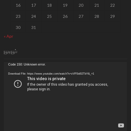
16
17
18
19
20
21
22
23
24
25
26
27
28
29
30
31
« Apr
யூடியூப்
Video
Code 150: Unknown error.
Player
Download File: https://www.youtube.com/watch?v=zVPSid02TbY&_=1