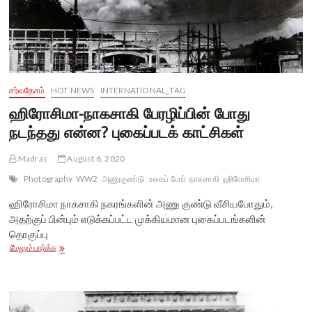
சர்வதேசம்
HOT NEWS
INTERNATIONAL_TAG
ஹிரோசிமா-நாகசாகி பேரழிப்பின் போது
நடந்தது என்ன? புகைப்படக் காட்சிகள்
Madras
August 6, 2020
Photography
WW2
அணுகுண்டு
உலகப் போர்
நாகசாகி
ஹிரோசிமா
ஹிரோசிமா நாகசாகி நகரங்களின் அணு குண்டு வீசியபோதும்,
அதற்குப் பின்பும் எடுக்கப்பட்ட முக்கியமான புகைப்படங்களின்
தொகுப்பு
ஹிரோசிமா-
மேலும் பார்க்க
நாகசாகி
பேரழிப்பின்
போது
நடந்தது
என்ன?