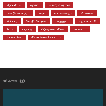
தொல்லியல்
பஞ்சாப்
பன்னீர் பெருமாள்
பருவநிலை மாற்றம்
பாஜக
பாராளுமன்றம்
பெண்கள்
பெரியார்
பொதியவெற்பன்
மருத்துவம்
மாநில சுயாட்சி
மோடி
வரலாறு
விடுதலைப் புலிகள்
விவசாயம்
விவசாயிகள்
விவசாயிகள் போராட்டம்
எங்களை பற்றி