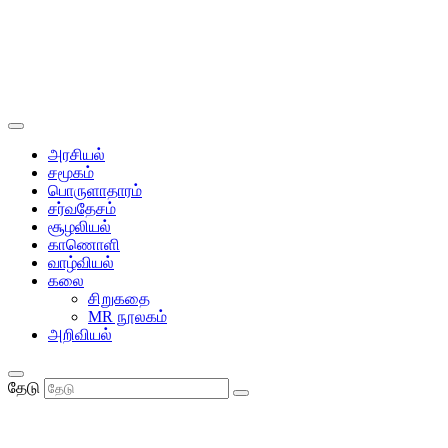
அரசியல்
சமூகம்
பொருளாதாரம்
சர்வதேசம்
சூழலியல்
காணொளி
வாழ்வியல்
கலை
சிறுகதை
MR நூலகம்
அறிவியல்
தேடு