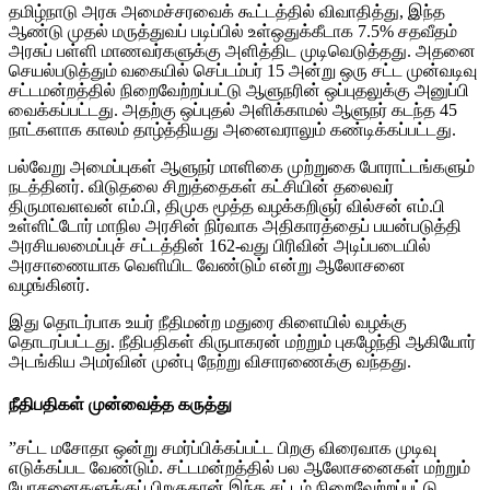
தமிழ்நாடு அரசு அமைச்சரவைக் கூட்டத்தில் விவாதித்து, இந்த
ஆண்டு முதல் மருத்துவப் படிப்பில் உள்ஒதுக்கீடாக 7.5% சதவீதம்
அரசுப் பள்ளி மாணவர்களுக்கு அளித்திட முடிவெடுத்தது. அதனை
செயல்படுத்தும் வகையில் செப்டம்பர் 15 அன்று ஒரு சட்ட முன்வடிவு
சட்டமன்றத்தில் நிறைவேற்றப்பட்டு ஆளுநரின் ஒப்புதலுக்கு அனுப்பி
வைக்கப்பட்டது. அதற்கு ஒப்புதல் அளிக்காமல் ஆளுநர் கடந்த 45
நாட்களாக காலம் தாழ்த்தியது அனைவராலும் கண்டிக்கப்பட்டது.
பல்வேறு அமைப்புகள் ஆளுநர் மாளிகை முற்றுகை போராட்டங்களும்
நடத்தினர். விடுதலை சிறுத்தைகள் கட்சியின் தலைவர்
திருமாவளவன் எம்.பி, திமுக மூத்த வழக்கறிஞர் வில்சன் எம்.பி
உள்ளிட்டோர் மாநில அரசின் நிர்வாக அதிகாரத்தைப் பயன்படுத்தி
அரசியலமைப்புச் சட்டத்தின் 162-வது பிரிவின் அடிப்படையில்
அரசாணையாக வெளியிட வேண்டும் என்று ஆலோசனை
வழங்கினர்.
இது தொடர்பாக உயர் நீதிமன்ற மதுரை கிளையில் வழக்கு
தொடரப்பட்டது. நீதிபதிகள் கிருபாகரன் மற்றும் புகழேந்தி ஆகியோர்
அடங்கிய அமர்வின் முன்பு நேற்று விசாரணைக்கு வந்தது.
நீதிபதிகள் முன்வைத்த கருத்து
”சட்ட மசோதா ஒன்று சமர்ப்பிக்கப்பட்ட பிறகு விரைவாக முடிவு
எடுக்கப்பட வேண்டும். சட்டமன்றத்தில் பல ஆலோசனைகள் மற்றும்
யோசனைகளுக்குப் பிறகுதான் இந்த சட்டம் நிறைவேற்றப்பட்டு