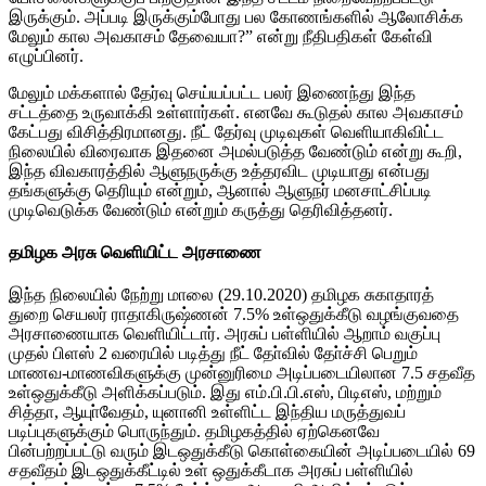
இருக்கும். அப்படி இருக்கும்போது பல கோணங்களில் ஆலோசிக்க
மேலும் கால அவகாசம் தேவையா?” என்று நீதிபதிகள் கேள்வி
எழுப்பினர்.
மேலும் மக்களால் தேர்வு செய்யப்பட்ட பலர் இணைந்து இந்த
சட்டத்தை உருவாக்கி உள்ளார்கள். எனவே கூடுதல் கால அவகாசம்
கேட்பது விசித்திரமானது. நீட் தேர்வு முடிவுகள் வெளியாகிவிட்ட
நிலையில் விரைவாக இதனை அமல்படுத்த வேண்டும் என்று கூறி,
இந்த விவகாரத்தில் ஆளுநருக்கு உத்தரவிட முடியாது என்பது
தங்களுக்கு தெரியும் என்றும், ஆனால் ஆளுநர் மனசாட்சிப்படி
முடிவெடுக்க வேண்டும் என்றும் கருத்து தெரிவித்தனர்.
தமிழக அரசு வெளியிட்ட அரசாணை
இந்த நிலையில் நேற்று மாலை (29.10.2020) தமிழக சுகாதாரத்
துறை செயலர் ராதாகிருஷ்ணன் 7.5% உள்ஒதுக்கீடு வழங்குவதை
அரசாணையாக வெளியிட்டார். அரசுப் பள்ளியில் ஆறாம் வகுப்பு
முதல் பிளஸ் 2 வரையில் படித்து நீட் தோ்வில் தோ்ச்சி பெறும்
மாணவ-மாணவிகளுக்கு முன்னுரிமை அடிப்படையிலான 7.5 சதவீத
உள்ஒதுக்கீடு அளிக்கப்படும். இது எம்.பி.பி.எஸ், பிடிஎஸ், மற்றும்
சித்தா, ஆயுா்வேதம், யுனானி உள்ளிட்ட இந்திய மருத்துவப்
படிப்புகளுக்கும் பொருந்தும். தமிழகத்தில் ஏற்கெனவே
பின்பற்றப்பட்டு வரும் இடஒதுக்கீடு கொள்கையின் அடிப்படையில் 69
சதவீதம் இடஒதுக்கீட்டில் உள் ஒதுக்கீடாக அரசுப் பள்ளியில்