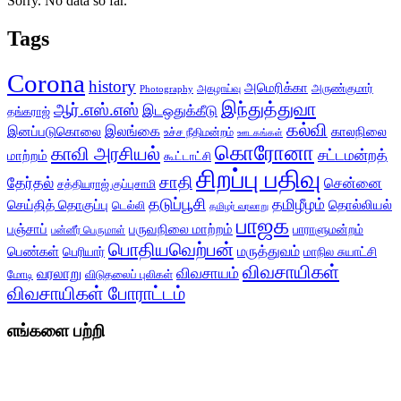
Sorry. No data so far.
Tags
Corona
history
அமெரிக்கா
அருண்குமார்
அகழாய்வு
Photography
இந்துத்துவா
ஆர்.எஸ்.எஸ்
இடஒதுக்கீடு
தங்கராஜ்
கல்வி
இலங்கை
இனப்படுகொலை
காலநிலை
உச்ச நீதிமன்றம்
ஊடகங்கள்
கொரோனா
காவி அரசியல்
சட்டமன்றத்
மாற்றம்
கூட்டாட்சி
சிறப்பு பதிவு
சாதி
தேர்தல்
சென்னை
சத்தியராஜ் குப்புசாமி
தடுப்பூசி
தமிழீழம்
செய்தித் தொகுப்பு
தொல்லியல்
டெல்லி
தமிழர் வரலாறு
பாஜக
பஞ்சாப்
பருவநிலை மாற்றம்
பாராளுமன்றம்
பன்னீர் பெருமாள்
பொதியவெற்பன்
மருத்துவம்
பெண்கள்
பெரியார்
மாநில சுயாட்சி
விவசாயிகள்
விவசாயம்
வரலாறு
மோடி
விடுதலைப் புலிகள்
விவசாயிகள் போராட்டம்
எங்களை பற்றி