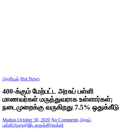
அரசியல்
Hot News
400-க்கும் மேற்பட்ட அரசுப் பள்ளி
மாணவர்கள் மருத்துவராக உள்ளார்கள்;
நடைமுறைக்கு வருகிறது 7.5% ஒதுக்கீடு
Madras
October 30, 2020
No Comments
அரசுப்
பள்ளி
ஆளுநர்
இடஒதுக்கீடு
கல்வி