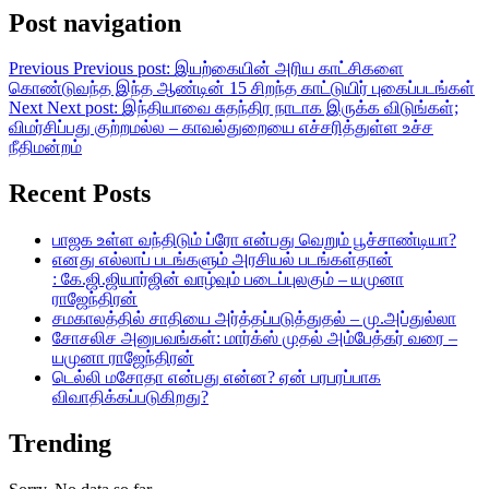
Post navigation
Previous
Previous post:
இயற்கையின் அரிய காட்சிகளை
கொண்டுவந்த இந்த ஆண்டின் 15 சிறந்த காட்டுயிர் புகைப்படங்கள்
Next
Next post:
இந்தியாவை சுதந்திர நாடாக இருக்க விடுங்கள்;
விமர்சிப்பது குற்றமல்ல – காவல்துறையை எச்சரித்துள்ள உச்ச
நீதிமன்றம்
Recent Posts
பாஜக உள்ள வந்திடும் ப்ரோ என்பது வெறும் பூச்சாண்டியா?
எனது எல்லாப் படங்களும் அரசியல் படங்கள்தான்
: கே.ஜி.ஜியார்ஜின் வாழ்வும் படைப்புலகும் – யமுனா
ராஜேந்திரன்
சமகாலத்தில் சாதியை அர்த்தப்படுத்துதல் – மு.அப்துல்லா
சோசலிச அனுபவங்கள்: மார்க்ஸ் முதல் அம்பேத்கர் வரை –
யமுனா ராஜேந்திரன்
டெல்லி மசோதா என்பது என்ன? ஏன் பரபரப்பாக
விவாதிக்கப்படுகிறது?
Trending