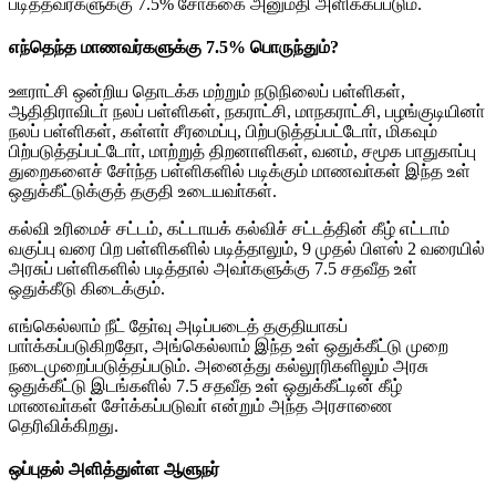
படித்தவர்களுக்கு 7.5% சோ்க்கை அனுமதி அளிக்கப்படும்.
எந்தெந்த மாணவர்களுக்கு 7.5% பொருந்தும்?
ஊராட்சி ஒன்றிய தொடக்க மற்றும் நடுநிலைப் பள்ளிகள்,
ஆதிதிராவிடா் நலப் பள்ளிகள், நகராட்சி, மாநகராட்சி, பழங்குடியினா்
நலப் பள்ளிகள், கள்ளா் சீரமைப்பு, பிற்படுத்தப்பட்டோா், மிகவும்
பிற்படுத்தப்பட்டோா், மாற்றுத் திறனாளிகள், வனம், சமூக பாதுகாப்பு
துறைகளைச் சோ்ந்த பள்ளிகளில் படிக்கும் மாணவா்கள் இந்த உள்
ஒதுக்கீட்டுக்குத் தகுதி உடையவா்கள்.
கல்வி உரிமைச் சட்டம், கட்டாயக் கல்விச் சட்டத்தின் கீழ் எட்டாம்
வகுப்பு வரை பிற பள்ளிகளில் படித்தாலும், 9 முதல் பிளஸ் 2 வரையில்
அரசுப் பள்ளிகளில் படித்தால் அவா்களுக்கு 7.5 சதவீத உள்
ஒதுக்கீடு கிடைக்கும்.
எங்கெல்லாம் நீட் தோ்வு அடிப்படைத் தகுதியாகப்
பாா்க்கப்படுகிறதோ, அங்கெல்லாம் இந்த உள் ஒதுக்கீட்டு முறை
நடைமுறைப்படுத்தப்படும். அனைத்து கல்லூரிகளிலும் அரசு
ஒதுக்கீட்டு இடங்களில் 7.5 சதவீத உள் ஒதுக்கீட்டின் கீழ்
மாணவா்கள் சோ்க்கப்படுவா் என்றும் அந்த அரசாணை
தெரிவிக்கிறது.
ஒப்புதல் அளித்துள்ள ஆளுநர்